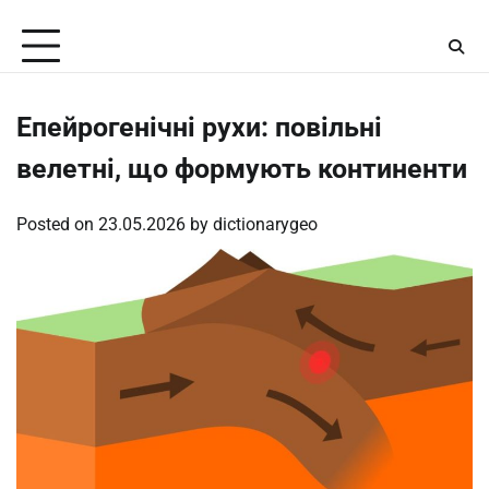
Skip
Saturday, August 8, 2026
to
content
Епейрогенічні рухи: повільні
велетні, що формують континенти
Posted on
23.05.2026
by
dictionarygeo