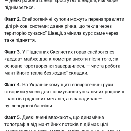
— деякі райони Швеції «ростуть» швидше, ніж море
піднімається.
Факт 2.
Епейрогенічні куполи можуть перенаправляти
цілі річкові системи: давня річка, що текла через
територію сучасної Швеції, змінила курс саме через
таке підняття.
Факт 3.
У Південних Скелястих горах епейрогенез
«додав» майже два кілометри висоти після того, як
основне горотворення завершилося, — чиста робота
мантійного тепла без жодної складки.
Факт 4.
На Українському щиті епейрогенічні рухи
створили умови для формування унікальних родовищ
гранітів і рідкісних металів, а в западинах —
вуглеводневі басейни.
Факт 5.
Деякі вчені вважають, що динамічна
топографія від мантійних потоків підіймає цілі