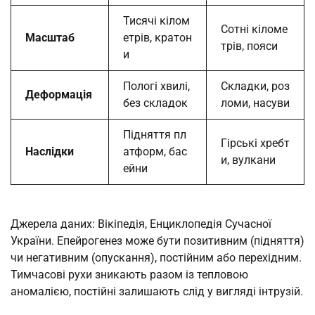
Тисячі кілом
Сотні кіломе
Масштаб
етрів, кратон
трів, пояси
и
Пологі хвилі,
Складки, роз
Деформація
без складок
ломи, насуви
Підняття пл
Гірські хребт
Наслідки
атформ, бас
и, вулкани
ейни
Джерела даних: Вікіпедія, Енциклопедія Сучасної
України. Епейрогенез може бути позитивним (підняття)
чи негативним (опускання), постійним або перехідним.
Тимчасові рухи зникають разом із тепловою
аномалією, постійні залишають слід у вигляді інтрузій.