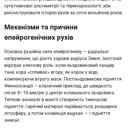
супутникової альтиметрії та термохронології, аби
реконструювати історію рухів за сотні мільйонів років.
Механізми та причини
епейрогенічних рухів
Основна рушійна сила епейрогенезу — радіальні
напруження, що діють уздовж радіуса Землі. Ізостазія
відіграє ключову роль: коли льодовиковий панцир
тане, кора «спливає» вгору, як корок у воді,
компенсуючи втрату маси. Постльодовикове підняття
Фенноскандії — класичний приклад, де швидкість
сягає 8–10 мм/рік у центрі колишнього льодовика.
Теплові аномалії в мантії створюють тимчасові
підняття: гарячий матеріал підіймається, розширює
літосферу, а потім конвекція вщухає — і підняття
зникає.