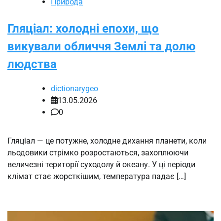
Природа
Гляціал: холодні епохи, що
викували обличчя Землі та долю
людства
dictionarygeo
13.05.2026
0
Гляціал — це потужне, холодне дихання планети, коли
льодовики стрімко розростаються, захоплюючи
величезні території суходолу й океану. У ці періоди
клімат стає жорсткішим, температура падає […]