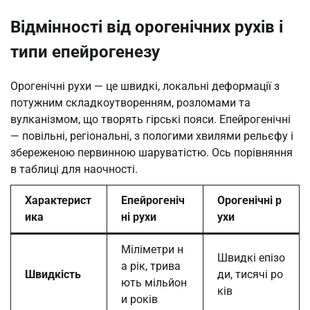
Відмінності від орогенічних рухів і
типи епейрогенезу
Орогенічні рухи — це швидкі, локальні деформації з
потужним складкоутворенням, розломами та
вулканізмом, що творять гірські пояси. Епейрогенічні
— повільні, регіональні, з пологими хвилями рельєфу і
збереженою первинною шаруватістю. Ось порівняння
в таблиці для наочності.
Характерист
Епейрогеніч
Орогенічні р
ика
ні рухи
ухи
Міліметри н
Швидкі епізо
а рік, трива
Швидкість
ди, тисячі ро
ють мільйон
ків
и років