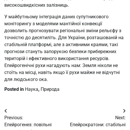
високошвидкісних залізниць.
У майбутньому інтеграція даних супутникового
моніторингу з моделями мантійної конвекції
дозволить прогнозувати регіональні зміни рельєфу з
точністю до десятиліть. Для України, розташованій на
стабільній платформі, але з активними краями, такі
прогнози стануть запорукою безпеки прибережних
територій і ефективного використання ресурсів.
Епейрогенічні рухи нагадують нам: Земля ніколи не
стоїть на місці, навіть якщо її рухи майже не відчутні
для людського ока.
Posted in
Наука
,
Природа
Post
Previous:
Next:
navigation
Епейрогенез: повільні
Епейрократони: стабільні