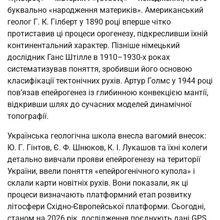
буквально «народження материків». Американський
геолог Г. К. Гілберт у 1890 році вперше чітко
протиставив ці процеси орогенезу, підкресливши їхній
континентальний характер. Пізніше німецький
дослідник Ганс Штілле в 1910–1930-х роках
систематизував поняття, зробивши його основою
класифікації тектонічних рухів. Артур Голмс у 1944 році
пов’язав епейрогенез із глибинною конвекцією мантії,
відкривши шлях до сучасних моделей динамічної
топографії.
Українська геологічна школа внесла вагомий внесок:
Ю. Г. Гінтов, Є. Ф. Шнюков, К. І. Лукашов та їхні колеги
детально вивчали прояви епейрогенезу на території
України, ввели поняття «епейрогенічного купола» і
склали карти новітніх рухів. Вони показали, як ці
процеси визначають платформний етап розвитку
літосфери Східно-Європейської платформи. Сьогодні,
станом на 2026 рік, дослідження поєднують дані GPS,