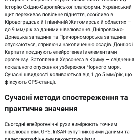
історію Східно-Європейської платформи. Український
щит переживає повільне підняття, особливо в
Кіровоградській і північній Житомирській областях —
до 9 мм/рік за даними нівелювання. Дніпровсько-
Донецька западина та Причорноморська западина
опускаються, сприяючи накопиченню осадів. Донбас і
Карпати поєднують епейрогенез із елементами
орогенезу. Затоплення Херсонеса в Криму — свідчення
локального опускання узбережжя Чорного моря.
Сучасні швидкості коливаються від 1 до 5 мм/рік, що
фіксують GPS-станції.
Сучасні методи спостереження та
практичне значення
Сьогодні епейрогенічні рухи вимірюють точним
нівелюванням, GPS, InSAR-супутниковими даними та
палеогеографічними реконструкціями.