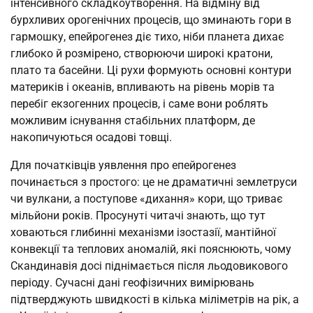
інтенсивного складкоутворення. На відміну від
бурхливих орогенічних процесів, що зминають гори в
гармошку, епейрогенез діє тихо, ніби планета дихає
глибоко й розмірено, створюючи широкі кратони,
плато та басейни. Ці рухи формують основні контури
материків і океанів, впливають на рівень морів та
перебіг екзогенних процесів, і саме вони роблять
можливим існування стабільних платформ, де
накопичуються осадові товщі.
Для початківців уявлення про епейрогенез
починається з простого: це не драматичні землетруси
чи вулкани, а поступове «дихання» кори, що триває
мільйони років. Просунуті читачі знають, що тут
ховаються глибинні механізми ізостазії, мантійної
конвекції та теплових аномалій, які пояснюють, чому
Скандинавія досі піднімається після льодовикового
періоду. Сучасні дані геофізичних вимірювань
підтверджують швидкості в кілька міліметрів на рік, а