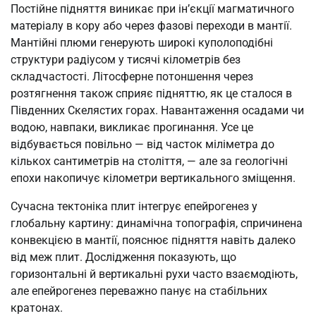
Постійне підняття виникає при ін’єкції магматичного
матеріалу в кору або через фазові переходи в мантії.
Мантійні плюми генерують широкі куполоподібні
структури радіусом у тисячі кілометрів без
складчастості. Літосферне потоншення через
розтягнення також сприяє підняттю, як це сталося в
Південних Скелястих горах. Навантаження осадами чи
водою, навпаки, викликає прогинання. Усе це
відбувається повільно — від часток міліметра до
кількох сантиметрів на століття, — але за геологічні
епохи накопичує кілометри вертикального зміщення.
Сучасна тектоніка плит інтегрує епейрогенез у
глобальну картину: динамічна топографія, спричинена
конвекцією в мантії, пояснює підняття навіть далеко
від меж плит. Дослідження показують, що
горизонтальні й вертикальні рухи часто взаємодіють,
але епейрогенез переважно панує на стабільних
кратонах.