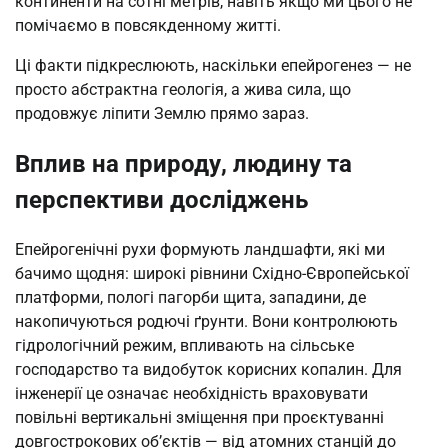
континенти на сотні метрів, навіть якщо ми цього не
помічаємо в повсякденному житті.
Ці факти підкреслюють, наскільки епейрогенез — не
просто абстрактна геологія, а жива сила, що
продовжує ліпити Землю прямо зараз.
Вплив на природу, людину та
перспективи досліджень
Епейрогенічні рухи формують ландшафти, які ми
бачимо щодня: широкі рівнини Східно-Європейської
платформи, пологі пагорби щита, западини, де
накопичуються родючі ґрунти. Вони контролюють
гідрологічний режим, впливають на сільське
господарство та видобуток корисних копалин. Для
інженерії це означає необхідність враховувати
повільні вертикальні зміщення при проєктуванні
довгострокових об’єктів — від атомних станцій до