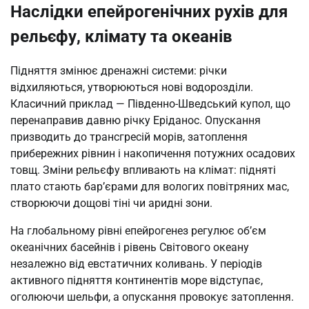
Наслідки епейрогенічних рухів для
рельєфу, клімату та океанів
Підняття змінює дренажні системи: річки
відхиляються, утворюються нові водорозділи.
Класичний приклад — Південно-Шведський купол, що
перенаправив давню річку Еріданос. Опускання
призводить до трансгресій морів, затоплення
прибережних рівнин і накопичення потужних осадових
товщ. Зміни рельєфу впливають на клімат: підняті
плато стають бар’єрами для вологих повітряних мас,
створюючи дощові тіні чи аридні зони.
На глобальному рівні епейрогенез регулює об’єм
океанічних басейнів і рівень Світового океану
незалежно від евстатичних коливань. У періодів
активного підняття континентів море відступає,
оголюючи шельфи, а опускання провокує затоплення.