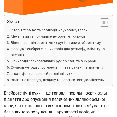
Зміст
Історія терміна та еволюція наукових уявлень
Механізми та причини епейрогенічних рухів
Відмінності від орогенічних рухів і типи епейрогенезу
Наслідки епейрогенічних рухів для рельєфу, клімату та
океанів
Приклади епейрогенічних рухів у світі та в Україні
Сучасні методи спостереження та практичне значення
Цікаві факти про епейрогенічні рухи
Вплив на природу, людину та перспективи досліджень
Епейрогенічні рухи — це тривалі, повільні вертикальні
підняття або опускання величезних ділянок земної
кори, які охоплюють тисячі кілометрів і відбуваються
без значного порушення шаруватості порід чи