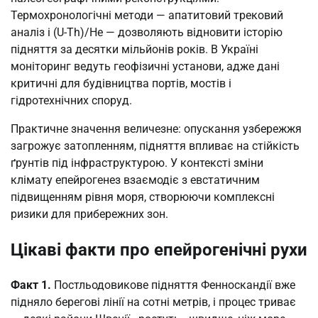
Термохронологічні методи — апатитовий трековий
аналіз і (U-Th)/He — дозволяють відновити історію
підняття за десятки мільйонів років. В Україні
моніторинг ведуть геофізичні установи, адже дані
критичні для будівництва портів, мостів і
гідротехнічних споруд.
Практичне значення величезне: опускання узбережжя
загрожує затопленням, підняття впливає на стійкість
ґрунтів під інфраструктурою. У контексті зміни
клімату епейрогенез взаємодіє з евстатичним
підвищенням рівня моря, створюючи комплексні
ризики для прибережних зон.
Цікаві факти про епейрогенічні рухи
Факт 1.
Постльодовикове підняття Фенноскандії вже
підняло берегові лінії на сотні метрів, і процес триває