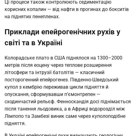
Ці процеси також контролюють седиментацію
корисних копалин — від нафти в прогинах до бокситів
на піднятих пенепленах.
Приклади епейрогенічних рухів у
світі та в Україні
Колорадське плато в США піднялося на 1300–2000
метрів після еоцену через теплове розширення
літосфери та інтрузії батолітів — класичний
посторогенний епейрогенез. Південно-Шведський
купол з кембрію переживав цикли підняття й
опускання, сформувавши п’ємонтрепен —
сходинчастий рельєф. Фенноскандія досі піднімається
після танення льодовика, а в Африці водорозділ між
Лімпопо та Замбезі виник саме через куполоподібне
підняття.
В Україні епейрогенічні рухи визначають геологічну