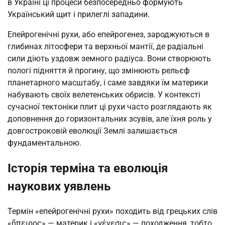
в Україні ці процеси безпосередньо формують
Український щит і прилеглі западини.
Епейрогенічні рухи, або епейрогенез, зароджуються в
глибинах літосфери та верхньої мантії, де радіальні
сили діють уздовж земного радіуса. Вони створюють
пологі підняття й прогину, що змінюють рельєф
планетарного масштабу, і саме завдяки їм материки
набувають своїх велетенських обрисів. У контексті
сучасної тектоніки плит ці рухи часто розглядають як
доповнення до горизонтальних зсувів, але їхня роль у
довгостроковій еволюції Землі залишається
фундаментальною.
Історія терміна та еволюція
наукових уявлень
Термін «епейрогенічні рухи» походить від грецьких слів
«ἤπειρος» — материк і «γένεσις» — походження, тобто