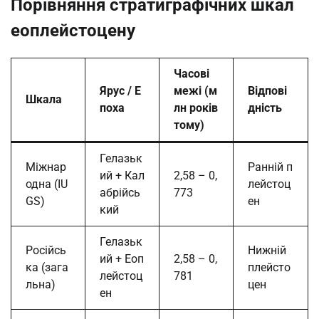
Порівняння стратиграфічних шкал
еоплейстоцену
Часові
Ярус / Е
межі (м
Відпові
Шкала
поха
лн років
дність
тому)
Гелазьк
Міжнар
Ранній п
ий + Кал
2,58 – 0,
одна (IU
лейстоц
абрійсь
773
GS)
ен
кий
Гелазьк
Російсь
Нижній
ий + Еоп
2,58 – 0,
ка (зага
плейсто
лейстоц
781
льна)
цен
ен