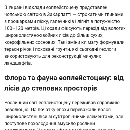
В Україні відклади еоплейстоцену представлені
чопською світою в Закарпатті — строкатими глинами
з прошарками піску, галечників і лігнітів потужністю
100–120 метрів. Ці осади фіксують перехід від вологих
широколистяно-хвойних лісів до більш сухих,
ксерофільних соснових. Такі зміни клімату формували
тераси річок і поховані ґрунти, які сьогодні геологи
використовують для реконструкції минулих
ландшафтів.
Флора та фауна еоплейстоцену: від
лісів до степових просторів
Рослинний світ еоплейстоцену переживав справжню
революцію. На початку епохи переважали вологі
широколистяні ліси зі субтропічними елементами, але
поступове похолодання змусило рослини