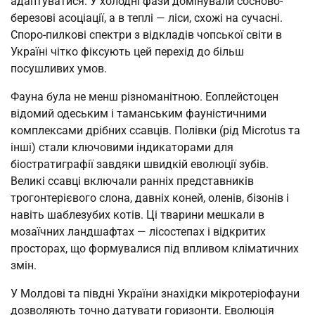
адаптуватися. У холодні фази домінували сосново-
березові асоціації, а в теплі — ліси, схожі на сучасні.
Споро-пилкові спектри з відкладів чопської світи в
Україні чітко фіксують цей перехід до більш
посушливих умов.
Фауна була не менш різноманітною. Еоплейстоцен
відомий одеським і таманським фауністичними
комплексами дрібних ссавців. Полівки (рід Microtus та
інші) стали ключовими індикаторами для
біостратиграфії завдяки швидкій еволюції зубів.
Великі ссавці включали ранніх представників
трогонтерієвого слона, давніх коней, оленів, бізонів і
навіть шаблезубих котів. Ці тварини мешкали в
мозаїчних ландшафтах — лісостепах і відкритих
просторах, що формувалися під впливом кліматичних
змін.
У Молдові та півдні України знахідки мікротеріофауни
дозволяють точно датувати горизонти. Еволюція