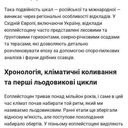
Така подвійність шкал — російської та міжнародної —
виникає через регіональні особливості відкладів. У
Східній Європі, включаючи Україну, відклади
еоплейстоцену часто представлені лесовими та
ґрунтовими горизонтами, озерно-річковими осадами
та терасами, які дозволяють детально
розчленовувати епоху за допомогою споро-пилкових
аналізів і фауни дрібних ссавців.
Хронологія, кліматичні коливання
та перші льодовикові цикли
Еоплейстоцен тривав понад мільйон років, і саме в цей
час клімат почав набирати той ритм, який ми
називаємо льодовиковим. Ранні етапи ще зберігали
відносну м’якість, але поступове похолодання
набирало обертів. У пізньому еоплейстоцені виділяють