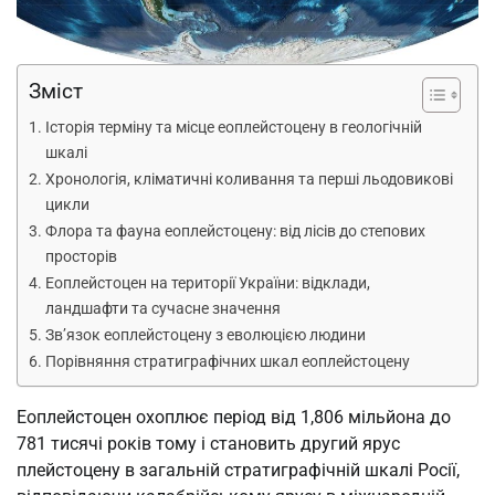
Зміст
Історія терміну та місце еоплейстоцену в геологічній
шкалі
Хронологія, кліматичні коливання та перші льодовикові
цикли
Флора та фауна еоплейстоцену: від лісів до степових
просторів
Еоплейстоцен на території України: відклади,
ландшафти та сучасне значення
Зв’язок еоплейстоцену з еволюцією людини
Порівняння стратиграфічних шкал еоплейстоцену
Еоплейстоцен охоплює період від 1,806 мільйона до
781 тисячі років тому і становить другий ярус
плейстоцену в загальній стратиграфічній шкалі Росії,