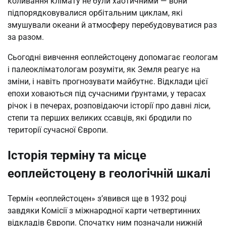
коливання клімату не були хаотичними — вони
підпорядковувалися орбітальним циклам, які
змушували океани й атмосферу перебудовуватися раз
за разом.
Сьогодні вивчення еоплейстоцену допомагає геологам
і палеокліматологам розуміти, як Земля реагує на
зміни, і навіть прогнозувати майбутнє. Відклади цієї
епохи ховаються під сучасними ґрунтами, у терасах
річок і в печерах, розповідаючи історії про давні ліси,
степи та перших великих ссавців, які бродили по
території сучасної Європи.
Історія терміну та місце
еоплейстоцену в геологічній шкалі
Термін «еоплейстоцен» з’явився ще в 1932 році
завдяки Комісії з міжнародної карти четвертинних
відкладів Європи. Спочатку ним позначали нижній