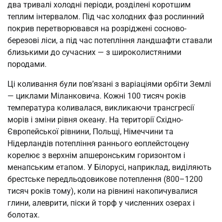
два тривалі холодні періоди, розділені коротшим
теплим інтервалом. Під час холодних фаз рослинний
покрив перетворювався на розріджені сосново-
березові ліси, а під час потепління ландшафти ставали
близькими до сучасних — з широколистяними
породами.
Ці коливання були пов’язані з варіаціями орбіти Землі
— циклами Міланковича. Кожні 100 тисяч років
температура коливалася, викликаючи трансгресії
морів і зміни рівня океану. На території Східно-
Європейської рівнини, Польщі, Німеччини та
Нідерландів потепління раннього еоплейстоцену
корелює з верхнім апшеронським горизонтом і
менапським етапом. У Білорусі, наприклад, виділяють
брестське передльодовикове потеплення (800–1200
тисяч років тому), коли на рівнині накопичувалися
глини, алеврити, піски й торф у численних озерах і
болотах.