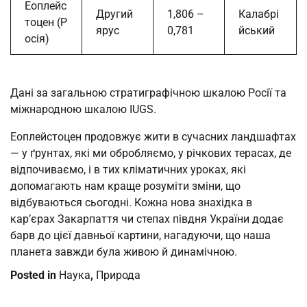
Еоплейс
Другий
1,806 –
Калабрі
тоцен (Р
ярус
0,781
йський
осія)
Дані за загальною стратиграфічною шкалою Росії та
міжнародною шкалою IUGS.
Еоплейстоцен продовжує жити в сучасних ландшафтах
— у ґрунтах, які ми обробляємо, у річкових терасах, де
відпочиваємо, і в тих кліматичних уроках, які
допомагають нам краще розуміти зміни, що
відбуваються сьогодні. Кожна нова знахідка в
кар’єрах Закарпаття чи степах півдня України додає
барв до цієї давньої картини, нагадуючи, що наша
планета завжди була живою й динамічною.
Posted in
Наука
,
Природа