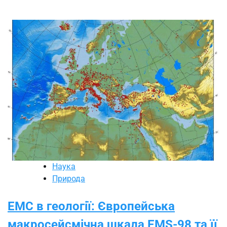
Наука
Природа
ЕМС в геології: Європейська
макросейсмічна шкала EMS-98 та її