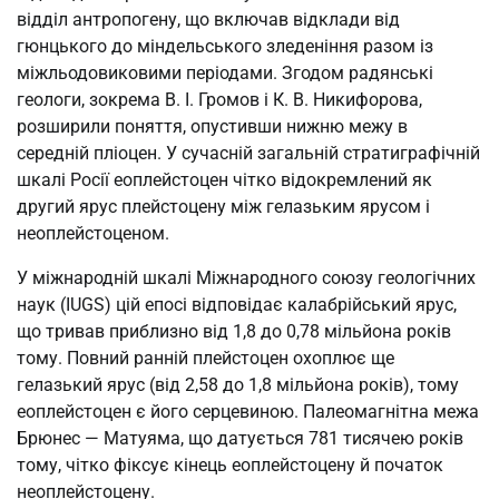
відділ антропогену, що включав відклади від
гюнцького до міндельського зледеніння разом із
міжльодовиковими періодами. Згодом радянські
геологи, зокрема В. І. Громов і К. В. Никифорова,
розширили поняття, опустивши нижню межу в
середній пліоцен. У сучасній загальній стратиграфічній
шкалі Росії еоплейстоцен чітко відокремлений як
другий ярус плейстоцену між гелазьким ярусом і
неоплейстоценом.
У міжнародній шкалі Міжнародного союзу геологічних
наук (IUGS) цій епосі відповідає калабрійський ярус,
що тривав приблизно від 1,8 до 0,78 мільйона років
тому. Повний ранній плейстоцен охоплює ще
гелазький ярус (від 2,58 до 1,8 мільйона років), тому
еоплейстоцен є його серцевиною. Палеомагнітна межа
Брюнес — Матуяма, що датується 781 тисячею років
тому, чітко фіксує кінець еоплейстоцену й початок
неоплейстоцену.