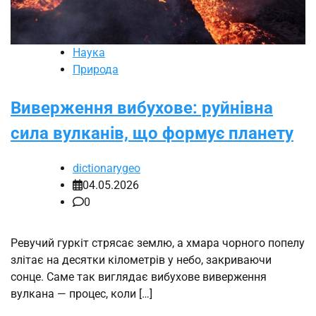
Наука
Природа
Виверження вибухове: руйнівна
сила вулканів, що формує планету
dictionarygeo
04.05.2026
0
Ревучий гуркіт стрясає землю, а хмара чорного попелу
злітає на десятки кілометрів у небо, закриваючи
сонце. Саме так виглядає вибухове виверження
вулкана — процес, коли […]