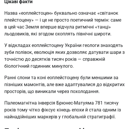
Цікаві факти
Назва «еоплейстоцен» буквально означає «світанок
плейстоцену» — і це не просто поетичний термін: саме
в цей час Земля вперше відчула ритмічні «танці»
льодовиків, які згодом охоплять північні широти.
У відкладах еоплейстоцену України геологи знаходять
зуби полівок, еволюція яких дозволяє датувати шари з
точністю до десятків тисяч років — справжній
біологічний годинник минулого.
Ранні слони та коні еоплейстоцену були меншими за
пізніших мамонтів, але вже адаптувалися до відкритих
просторів, що виникали через похолодання.
Палеомагнітна інверсія Брюнес-Матуяма 781 тисячу
років тому чітко фіксує кінець епохи й стала одним із
найнадійніших маркерів у глобальній стратиграфії.