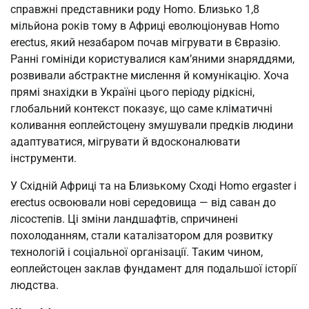
справжні представники роду Homo. Близько 1,8
мільйона років тому в Африці еволюціонував Homo
erectus, який незабаром почав мігрувати в Євразію.
Ранні гомініди користувалися кам’яними знаряддями,
розвивали абстрактне мислення й комунікацію. Хоча
прямі знахідки в Україні цього періоду рідкісні,
глобальний контекст показує, що саме кліматичні
коливання еоплейстоцену змушували предків людини
адаптуватися, мігрувати й вдосконалювати
інструменти.
У Східній Африці та на Близькому Сході Homo ergaster і
erectus освоювали нові середовища — від саван до
лісостепів. Ці зміни ландшафтів, спричинені
похолоданням, стали каталізатором для розвитку
технологій і соціальної організації. Таким чином,
еоплейстоцен заклав фундамент для подальшої історії
людства.