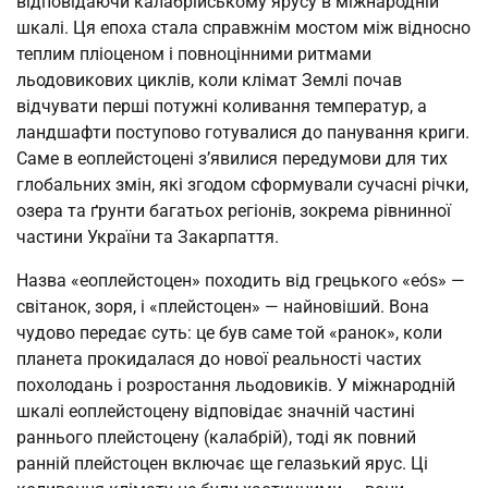
відповідаючи калабрійському ярусу в міжнародній
шкалі. Ця епоха стала справжнім мостом між відносно
теплим пліоценом і повноцінними ритмами
льодовикових циклів, коли клімат Землі почав
відчувати перші потужні коливання температур, а
ландшафти поступово готувалися до панування криги.
Саме в еоплейстоцені з’явилися передумови для тих
глобальних змін, які згодом сформували сучасні річки,
озера та ґрунти багатьох регіонів, зокрема рівнинної
частини України та Закарпаття.
Назва «еоплейстоцен» походить від грецького «eós» —
світанок, зоря, і «плейстоцен» — найновіший. Вона
чудово передає суть: це був саме той «ранок», коли
планета прокидалася до нової реальності частих
похолодань і розростання льодовиків. У міжнародній
шкалі еоплейстоцену відповідає значній частині
раннього плейстоцену (калабрій), тоді як повний
ранній плейстоцен включає ще гелазький ярус. Ці