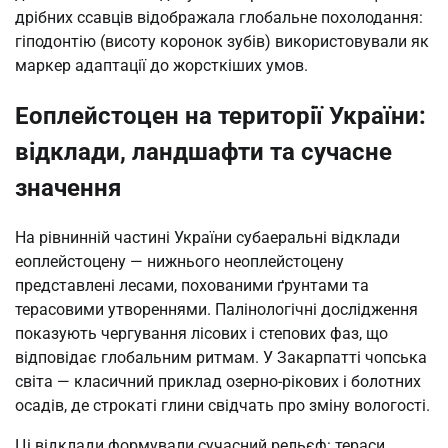
дрібних ссавців відображала глобальне похолодання:
гіподонтію (висоту коронок зубів) використовували як
маркер адаптації до жорсткіших умов.
Еоплейстоцен на території України:
відклади, ландшафти та сучасне
значення
На рівнинній частині України субаеральні відклади
еоплейстоцену — нижнього неоплейстоцену
представлені лесами, похованими ґрунтами та
терасовими утвореннями. Палінологічні дослідження
показують чергування лісових і степових фаз, що
відповідає глобальним ритмам. У Закарпатті чопська
світа — класичний приклад озерно-рікових і болотних
осадів, де строкаті глини свідчать про зміну вологості.
Ці відклади формували сучасний рельєф: тераси