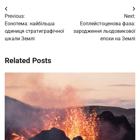
Post
Previous:
Next:
navigation
Еонотема: найбільша
Еоплейстоценова фаза:
одиниця стратиграфічної
зародження льодовикової
шкали Землі
епохи на Землі
Related Posts