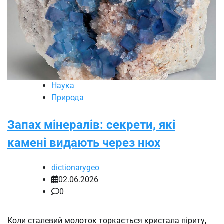
Наука
Природа
Запах мінералів: секрети, які
камені видають через нюх
dictionarygeo
02.06.2026
0
Коли сталевий молоток торкається кристала піриту,