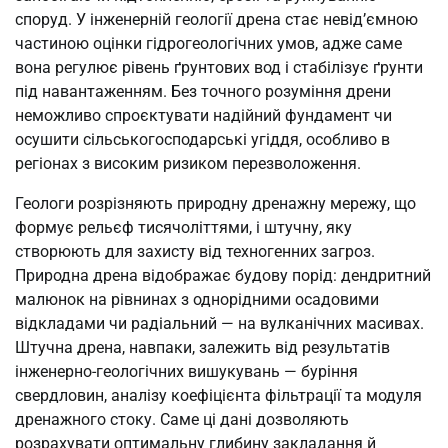
споруд. У інженерній геології дрена стає невід’ємною
частиною оцінки гідрогеологічних умов, адже саме
вона регулює рівень ґрунтових вод і стабілізує ґрунти
під навантаженням. Без точного розуміння дрени
неможливо спроєктувати надійний фундамент чи
осушити сільськогосподарські угіддя, особливо в
регіонах з високим ризиком перезволоження.
Геологи розрізняють природну дренажну мережу, що
формує рельєф тисячоліттями, і штучну, яку
створюють для захисту від техногенних загроз.
Природна дрена відображає будову порід: дендритний
малюнок на рівнинах з однорідними осадовими
відкладами чи радіальний — на вулканічних масивах.
Штучна дрена, навпаки, залежить від результатів
інженерно-геологічних вишукувань — буріння
свердловин, аналізу коефіцієнта фільтрації та модуля
дренажного стоку. Саме ці дані дозволяють
розрахувати оптимальну глибину закладання й