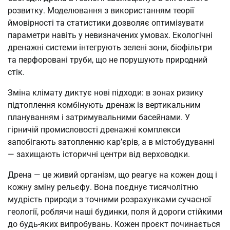
розвитку. Моделювання з використанням теорії
ймовірності та статистики дозволяє оптимізувати
параметри навіть у невизначених умовах. Екологічні
дренажні системи інтегрують зелені зони, біофільтри
та перфоровані труби, що не порушують природний
стік.
Зміна клімату диктує нові підходи: в зонах ризику
підтоплення комбінують дренаж із вертикальним
плануванням і затримувальними басейнами. У
гірничій промисловості дренажні комплекси
запобігають затопленню кар’єрів, а в містобудуванні
— захищають історичні центри від верховодки.
Дрена — це живий організм, що реагує на кожен дощ і
кожну зміну рельєфу. Вона поєднує тисячолітню
мудрість природи з точними розрахунками сучасної
геології, роблячи наші будинки, поля й дороги стійкими
до будь-яких випробувань. Кожен проєкт починається