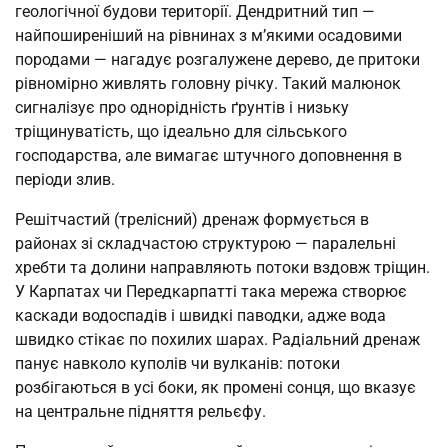
геологічної будови території. Дендритний тип —
найпоширеніший на рівнинах з м’якими осадовими
породами — нагадує розгалужене дерево, де притоки
рівномірно живлять головну річку. Такий малюнок
сигналізує про однорідність ґрунтів і низьку
тріщинуватість, що ідеально для сільського
господарства, але вимагає штучного доповнення в
періоди злив.
Решітчастий (трелісний) дренаж формується в
районах зі складчастою структурою — паралельні
хребти та долини направляють потоки вздовж тріщин.
У Карпатах чи Передкарпатті така мережа створює
каскади водоспадів і швидкі паводки, адже вода
швидко стікає по похилих шарах. Радіальний дренаж
панує навколо куполів чи вулканів: потоки
розбігаються в усі боки, як промені сонця, що вказує
на центральне підняття рельєфу.