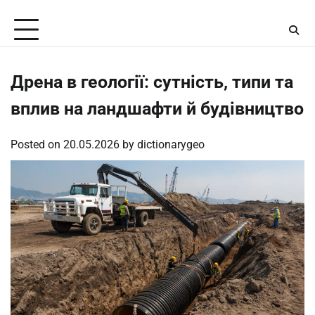
Skip
Saturday, August 8, 2026
to
content
Дрена в геології: сутність, типи та
вплив на ландшафти й будівництво
Posted on
20.05.2026
by
dictionarygeo