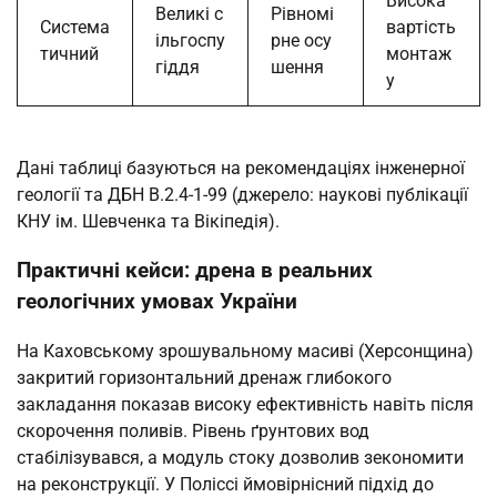
Висока
Великі с
Рівномі
Система
вартість
ільгоспу
рне осу
тичний
монтаж
гіддя
шення
у
Дані таблиці базуються на рекомендаціях інженерної
геології та ДБН В.2.4-1-99 (джерело: наукові публікації
КНУ ім. Шевченка та Вікіпедія).
Практичні кейси: дрена в реальних
геологічних умовах України
На Каховському зрошувальному масиві (Херсонщина)
закритий горизонтальний дренаж глибокого
закладання показав високу ефективність навіть після
скорочення поливів. Рівень ґрунтових вод
стабілізувався, а модуль стоку дозволив зекономити
на реконструкції. У Поліссі ймовірнісний підхід до