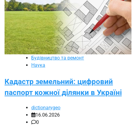
Будівництво та ремонт
Наука
Кадастр земельний: цифровий
паспорт кожної ділянки в Україні
dictionarygeo
16.06.2026
0