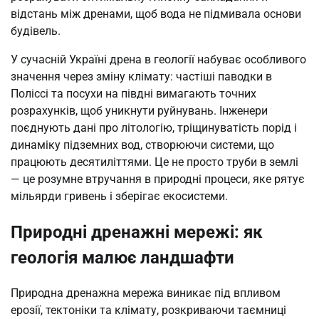
відстань між дренами, щоб вода не підмивала основи
будівель.
У сучасній Україні дрена в геології набуває особливого
значення через зміну клімату: частіші паводки в
Поліссі та посухи на півдні вимагають точних
розрахунків, щоб уникнути руйнувань. Інженери
поєднують дані про літологію, тріщинуватість порід і
динаміку підземних вод, створюючи системи, що
працюють десятиліттями. Це не просто труби в землі
— це розумне втручання в природні процеси, яке рятує
мільярди гривень і зберігає екосистеми.
Природні дренажні мережі: як
геологія малює ландшафти
Природна дренажна мережа виникає під впливом
ерозії, тектоніки та клімату, розкриваючи таємниці