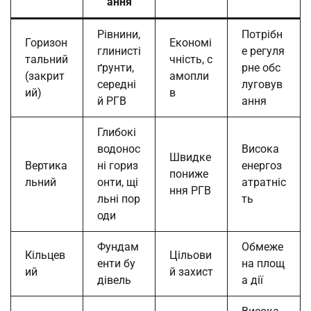
ання
Рівнини,
Потрібн
Горизон
Економі
глинисті
е регуля
тальний
чність, с
ґрунти,
рне обс
(закрит
амопли
середні
луговув
ий)
в
й РГВ
ання
Глибокі
водонос
Висока
Швидке
Вертика
ні гориз
енергоз
пониже
льний
онти, щі
атратніс
ння РГВ
льні пор
ть
оди
Фундам
Обмеже
Кільцев
Цільови
енти бу
на площ
ий
й захист
дівель
а дії