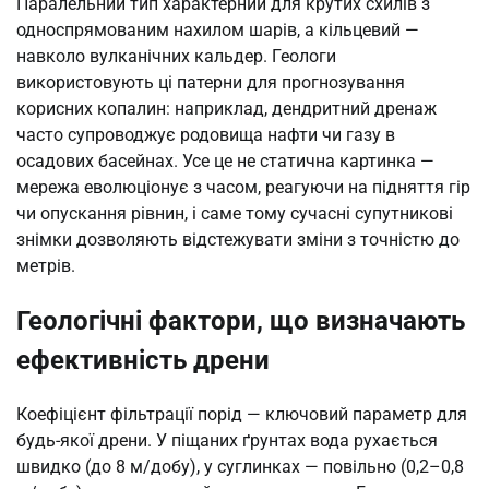
Паралельний тип характерний для крутих схилів з
односпрямованим нахилом шарів, а кільцевий —
навколо вулканічних кальдер. Геологи
використовують ці патерни для прогнозування
корисних копалин: наприклад, дендритний дренаж
часто супроводжує родовища нафти чи газу в
осадових басейнах. Усе це не статична картинка —
мережа еволюціонує з часом, реагуючи на підняття гір
чи опускання рівнин, і саме тому сучасні супутникові
знімки дозволяють відстежувати зміни з точністю до
метрів.
Геологічні фактори, що визначають
ефективність дрени
Коефіцієнт фільтрації порід — ключовий параметр для
будь-якої дрени. У піщаних ґрунтах вода рухається
швидко (до 8 м/добу), у суглинках — повільно (0,2–0,8