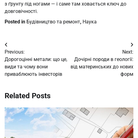
з ґрунту під ногами — і саме там ховається ключ до
довговічності.
Posted in
Будівництво та ремонт
,
Наука
Post
Previous:
Next:
navigation
Дорогоцінні метали: що це,
Дочірні породи в геології:
види та чому вони
від материнських до нових
приваблюють інвесторів
форм
Related Posts