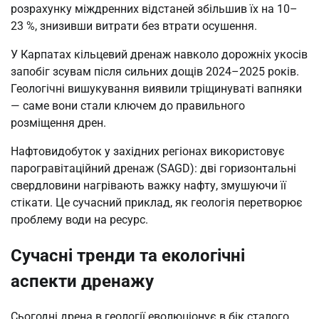
розрахунку міждренних відстаней збільшив їх на 10–
23 %, знизивши витрати без втрати осушення.
У Карпатах кільцевий дренаж навколо дорожніх укосів
запобіг зсувам після сильних дощів 2024–2025 років.
Геологічні вишукування виявили тріщинуваті вапняки
— саме вони стали ключем до правильного
розміщення дрен.
Нафтовидобуток у західних регіонах використовує
парогравітаційний дренаж (SAGD): дві горизонтальні
свердловини нагрівають важку нафту, змушуючи її
стікати. Це сучасний приклад, як геологія перетворює
проблему води на ресурс.
Сучасні тренди та екологічні
аспекти дренажу
Сьогодні дрена в геології еволюціонує в бік сталого