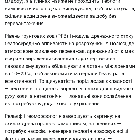
м/добу), а в глинах майже не проходить. Геологи
вимірюють його під час вишукувань, щоб розрахувати,
скільки води дрена зможе відвести за добу без
перевантаження.
Рівень ґрунтових вод (РГВ) і модуль дренажного стоку
безпосередньо впливають на розрахунки. У Поліссі, де
атмосферне живлення переважає, дренажний стік має
яскраво виражений сезонний характер: весняні
паводки змушують збільшувати відстань між дренами
на 10–23 %, щоб зекономити матеріали без втрати
ефективності. Тріщинуватість порід додає складності
— тектонічні тріщини створюють шляхи для швидкого
руху води, а нетектонічні — локальні зони ослаблення,
які потребують додаткового укріплення.
Рельєф і геоморфологія завершують картину: на
схилах дрена працює самопливом, на рівнинах —
потребує насосів. Інженерна геологія враховує всі ці
фактори разом, моделюючи криву депресії —