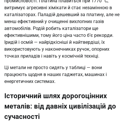
промисловості. Платина плавиться при 1770 °C,
витримує агресивні хімікати й стає незамінною в
каталізаторах. Паладій дешевший за платину, але не
менш ефективний у очищенні вихлопних газів
автомобілів. Родій робить каталізатори ще
ефективнішими, тому його ціна часто б’є рекорди.
Іридій і осмій — найрідкісніші й найтвердіші, їх
використовують у наконечниках ручок, опорних
точках приладів і навіть у космічній техніці.
Ці метали не просто сидять у таблиці — вони
працюють щодня в наших гаджетах, машинах і
енергетичних системах.
Історичний шлях дорогоцінних
металів: від давніх цивілізацій до
сучасності