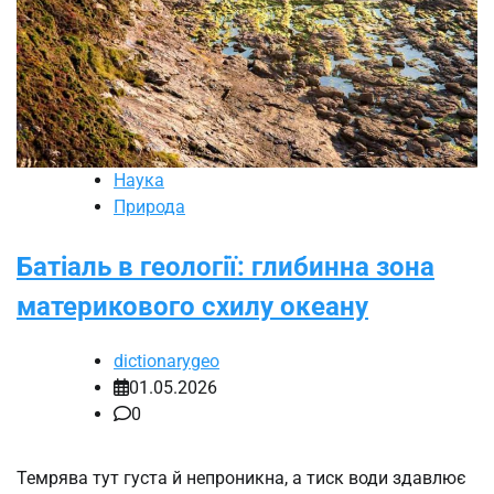
Наука
Природа
Батіаль в геології: глибинна зона
материкового схилу океану
dictionarygeo
01.05.2026
0
Темрява тут густа й непроникна, а тиск води здавлює