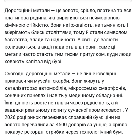
Дорогоцінні метали — це золото, срібло, платина та вся
платинова родина, які вирізняються неймовірною
хімічною стійкістю. Вони не іржавіють, не тьмяніють і
зберігають блиск століттями, тому й стали символом
багатства, влади та надійності. У світі, де валюти
коливаються, а акції падають від новин, саме ці
метали часто стають тим тихим притулком, куди люди
ховають капітал від бурі.
Сьогодні дорогоцінні метали — не лише ювелірні
прикраси чи музейні скарби. Вони живуть у
каталізаторах автомобілів, мікросхемах смартфонів,
сонячних панелях і навіть у медичному обладнанні.
Їхня цінність росте не тільки через рідкісність, а й
завдяки реальному попиту сучасної промисловості. У
2026 році ринок переживає справжній бум: ціни на
золото перевалили за 4500 доларів за унцію, а срібло
показує рекордні стрибки через технологічний бум.