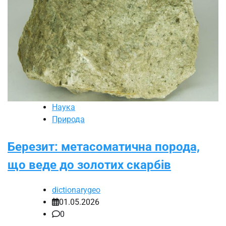
Наука
Природа
Березит: метасоматична порода,
що веде до золотих скарбів
dictionarygeo
01.05.2026
0