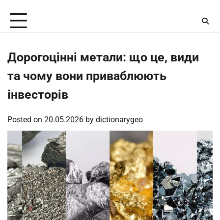
Skip
Sunday, August 9, 2026
to
content
Дорогоцінні метали: що це, види
та чому вони приваблюють
інвесторів
Posted on
20.05.2026
by
dictionarygeo