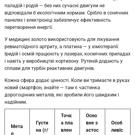
паладій і родій — без них сучасні двигуни не
відповідали б екологічним нормам. Срібло в сонячних
панелях і електроніці забезпечує ефективність
перетворення енергії.
У медицині золото використовують для лікування
ревматоїдного артриту, а платина — у хіміотерапії.
Іридій і осмій працюють у лазерах, космічних приладах
і навіть у виробництві кортизону. Рутеній додають у
сплави для турбін реактивних двигунів.
Кожна сфера додає цінності. Коли ви тримаєте в руках
новий смартфон, знайте — там є частинка
дорогоцінних металів, які зробили його швидким і
надійним.
Точк
Осно
Густи
а пла
вне з
Особ
Мета
на (г/
влен
астос
ливіс
л