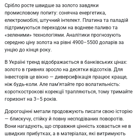
Срібло росте швидше за золото завдяки
промисловому попиту: сонячна енергетика,
електромобілі, штучний інтелект. Платина та паладій
підтримуються переходом на водневе паливо та
«зеленими» технологіями. Аналітики прогнозують
середню ціну золота на рівні 4900–5500 доларів за
унцію до кінця року.
В Україні тренд відображається в банківських цінах:
золото в гривнях зросло на десятки відсотків. Для
інвесторів це вікно — диверсифікація працює краще,
ніж будь-коли. Але пам’ятайте про волатильність:
короткострокові корекції трапляються, тому тримайте
горизонт на 3–5 років.
Дорогоцінні метали продовжують писати свою історію
— блискучу, стійку й повну несподіваних поворотів.
Вони нагадують, що справжня цінність ховається не в
швидких прибутках, а в матеріалах, які витримують