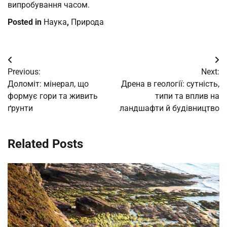
випробування часом.
Posted in
Наука
,
Природа
Post
Previous:
Next:
navigation
Доломіт: мінерал, що
Дрена в геології: сутність,
формує гори та живить
типи та вплив на
ґрунти
ландшафти й будівництво
Related Posts