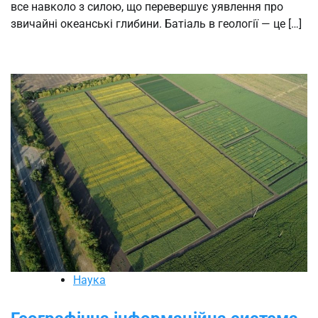
все навколо з силою, що перевершує уявлення про
звичайні океанські глибини. Батіаль в геології — це […]
Наука