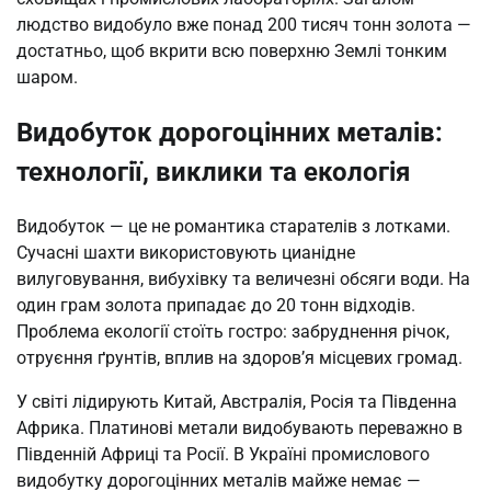
людство видобуло вже понад 200 тисяч тонн золота —
достатньо, щоб вкрити всю поверхню Землі тонким
шаром.
Видобуток дорогоцінних металів:
технології, виклики та екологія
Видобуток — це не романтика старателів з лотками.
Сучасні шахти використовують цианідне
вилуговування, вибухівку та величезні обсяги води. На
один грам золота припадає до 20 тонн відходів.
Проблема екології стоїть гостро: забруднення річок,
отруєння ґрунтів, вплив на здоров’я місцевих громад.
У світі лідирують Китай, Австралія, Росія та Південна
Африка. Платинові метали видобувають переважно в
Південній Африці та Росії. В Україні промислового
видобутку дорогоцінних металів майже немає —