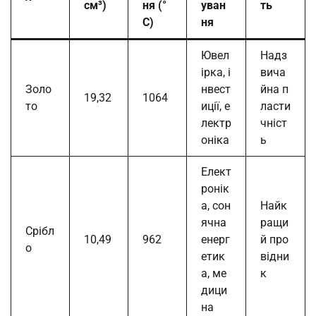
см³)
ня (°
уван
ть
C)
ня
Ювел
Надз
ірка, і
вича
Золо
нвест
йна п
19,32
1064
то
иції, е
ласти
лектр
чніст
оніка
ь
Елект
ронік
а, сон
Найк
ячна
ращи
Срібл
10,49
962
енерг
й про
о
етик
відни
а, ме
к
дици
на