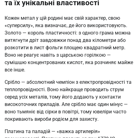
та їх унікальні властивості
Кожен метал у цій родині має свій характер, свою
«суперсилу», яка визначає, де його використовують.
Золото — король пластичності: з одного грама можна
витягнути дріт завдовжки понад два кілометри або
розкотити в лист фольги площею квадратний метр.
Воно не реагує навіть з царською горілкою —
сумішшю концентрованих кислот, яка розчиняє майже
все інше.
Срібло — абсолютний чемпіон з електропровідності та
теплопровідності. Воно найкраще проводить струм
серед усіх металів, тому його додають у контакти
високоточних приладів. Але срібло має один мінус —
воно тьмяніє від сірки в повітрі, тому ювеліри часто
покривають вироби родієм для захисту.
Платина та паладій — «важка артилерія»