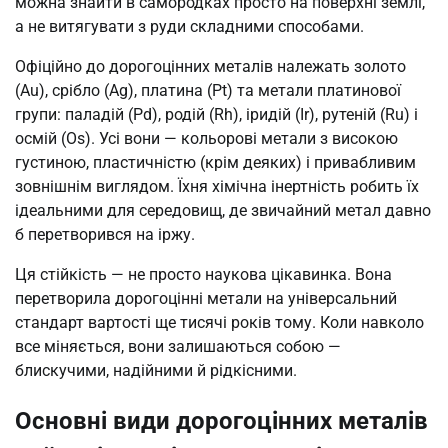
можна знайти в самородках просто на поверхні землі,
а не витягувати з руди складними способами.
Офіційно до дорогоцінних металів належать золото
(Au), срібло (Ag), платина (Pt) та метали платинової
групи: паладій (Pd), родій (Rh), іридій (Ir), рутеній (Ru) і
осмій (Os). Усі вони — кольорові метали з високою
густиною, пластичністю (крім деяких) і привабливим
зовнішнім виглядом. Їхня хімічна інертність робить їх
ідеальними для середовищ, де звичайний метал давно
б перетворився на іржу.
Ця стійкість — не просто наукова цікавинка. Вона
перетворила дорогоцінні метали на універсальний
стандарт вартості ще тисячі років тому. Коли навколо
все міняється, вони залишаються собою —
блискучими, надійними й рідкісними.
Основні види дорогоцінних металів