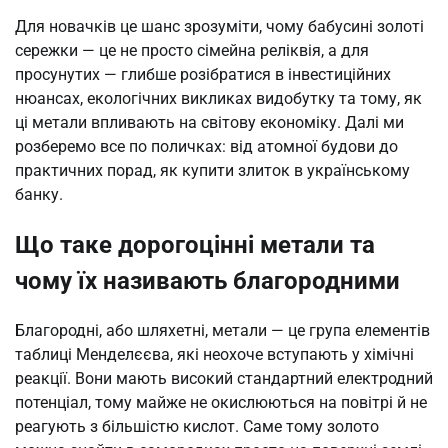
Для новачків це шанс зрозуміти, чому бабусині золоті
сережки — це не просто сімейна реліквія, а для
просунутих — глибше розібратися в інвестиційних
нюансах, екологічних викликах видобутку та тому, як
ці метали впливають на світову економіку. Далі ми
розберемо все по поличках: від атомної будови до
практичних порад, як купити злиток в українському
банку.
Що таке дорогоцінні метали та
чому їх називають благородними
Благородні, або шляхетні, метали — це група елементів
таблиці Менделєєва, які неохоче вступають у хімічні
реакції. Вони мають високий стандартний електродний
потенціал, тому майже не окислюються на повітрі й не
реагують з більшістю кислот. Саме тому золото