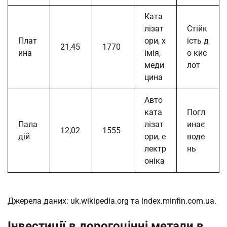
Ката
лізат
Стійк
Плат
ори, х
ість д
21,45
1770
ина
імія,
о кис
меди
лот
цина
Авто
ката
Погл
Пала
лізат
инає
12,02
1555
дій
ори, е
воде
лектр
нь
оніка
Джерела даних: uk.wikipedia.org та index.minfin.com.ua.
Інвестиції в дорогоцінні метали в