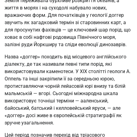
Земля переживала бурхливе розкриття океанів, а
життя в морях і на суходолі набувало нових,
вражаючих форм. Для початківців у геології доггер
звучить як загадковий термін зі старовинних карт, а
для просунутих фахівців — це ключовий шар порід, що
ховає в собі нафтові родовища Північного моря,
залізні руди Йоркширу та сліди еволюції динозаврів.
Назва «доггер» походить від місцевого англійського
діалекту, де так називали певні типи порід, які
використовували каменотеси. У XIX столітті геологи А.
Оппель та інші закріпили її за середньою юрою,
протиставляючи чорній лейасовій юрі внизу та білій
мальмській — вгорі. Сьогодні міжнародна шкала
використовує точніші терміни — ааленський,
байоський, батський і келловейський яруси, — але
«доггер» досі живе в європейській стратиграфії як
зручне узагальнення.
Цей період позначив перехід від тріасового