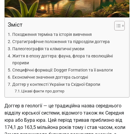
Зміст
Походження терміна та історія вивчення
Стратиграфічне положення та підрозділи доггера
Палеогеографія та кліматичні умови
Життя в епоху доггера: фауна, флора та еволюційні
прориви
Специфічні формації: Dogger Formation та її аналоги
Економічне значення доггера сьогодні
Доггер у контексті України та Східної Європи
Цікаві факти про доггер
Доггер в геології — це традиційна назва середнього
відділу юрської системи, відомого також як Середня
юра або Бура юра. Цей період тривав приблизно від
174,1 до 163,5 мільйона років тому і став часом, коли