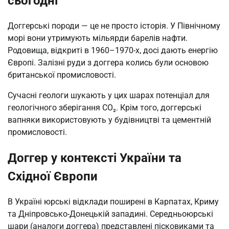
сьогодні
Доггерські породи — це не просто історія. У Північному
морі вони утримують мільярди барелів нафти.
Родовища, відкриті в 1960–1970-х, досі дають енергію
Європі. Залізні руди з доггера колись були основою
британської промисловості.
Сучасні геологи шукають у цих шарах потенціал для
геологічного зберігання CO₂. Крім того, доггерські
вапняки використовують у будівництві та цементній
промисловості.
Доггер у контексті України та
Східної Європи
В Україні юрські відклади поширені в Карпатах, Криму
та Дніпровсько-Донецькій западині. Середньоюрські
шари (аналоги доггера) представлені пісковиками та