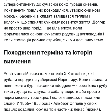
суперконтиненту до сучасної конфігурації океанів.
Континенти повільно розходилися, утворюючи нові
морські басейни, а клімат залишався теплим і
вологим, що сприяло буйному розвитку життя. Доггер
не просто шар порід — це ціла епоха, коли
формувалися основи сучасних родовищ вуглеводнів і
коли еволюція робила стрибки, які ми досі вивчаємо.
Походження терміна та історія
вивчення
Уявіть англійських каменотесів XIX століття, які
рубали породи на узбережжі Йоркширу. Вони називали
певні жовто-бурі пісковики «dogger» — через їхню грубу
текстуру, що нагадувала собачу шерсть або просто
через місцеву традицію. Геологи швидко підхопили
слово. У 1856–1858 роках Альберт Оппель у своїх
працях розділив юру на три частини: лейас (нижня),