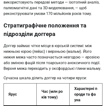
використовують передові методи — ізотопний аналіз,
палеомагнітні дані та 3D-моделювання, — щоб
реконструювати умови 170 мільйонів років тому.
Стратиграфічне положення та
підрозділи доггера
Доггер займає чітке місце в юрській системі: між
нижньою юрою (лейас) і верхньою (мальм). Його
нижня межа часто позначається незгодою — ерозією
або зміною фацій після тоарського аноксичного події.
Верхня межа переходить у оксфордські глини мальму.
Сучасна шкала ділить доггер на чотири яруси:
Характерні п
Час (млн ро
Ярус
ороди та фа
ків тому)
уна