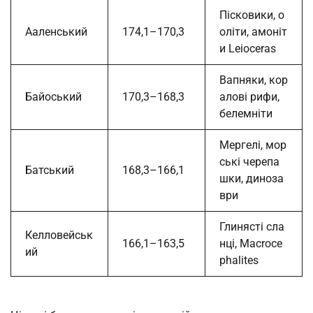
Пісковики, о
Ааленський
174,1–170,3
оліти, амоніт
и Leioceras
Вапняки, кор
Байоський
170,3–168,3
алові рифи,
белемніти
Мергелі, мор
ські черепа
Батський
168,3–166,1
шки, диноза
ври
Глинясті сла
Келловейськ
166,1–163,5
нці, Macroce
ий
phalites