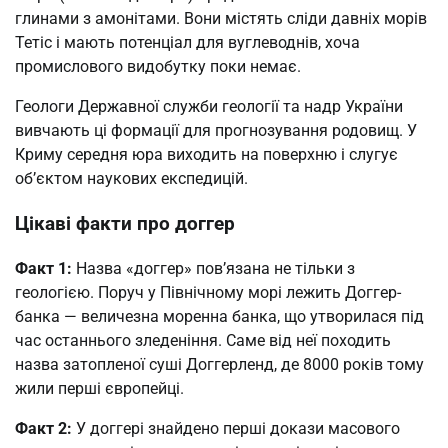
глинами з амонітами. Вони містять сліди давніх морів
Тетіс і мають потенціал для вуглеводнів, хоча
промислового видобутку поки немає.
Геологи Державної служби геології та надр України
вивчають ці формації для прогнозування родовищ. У
Криму середня юра виходить на поверхню і слугує
об’єктом наукових експедицій.
Цікаві факти про доггер
Факт 1:
Назва «доггер» пов’язана не тільки з
геологією. Поруч у Північному морі лежить Доггер-
банка — величезна моренна банка, що утворилася під
час останнього зледеніння. Саме від неї походить
назва затопленої суші Доггерленд, де 8000 років тому
жили перші європейці.
Факт 2:
У доггері знайдено перші докази масового