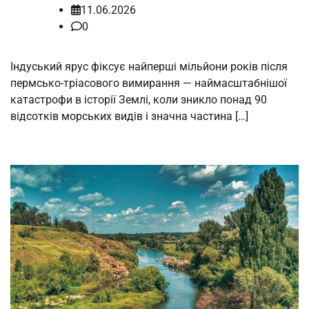
11.06.2026
0
Індуський ярус фіксує найперші мільйони років після
пермсько-тріасового вимирання — наймасштабнішої
катастрофи в історії Землі, коли зникло понад 90
відсотків морських видів і значна частина […]