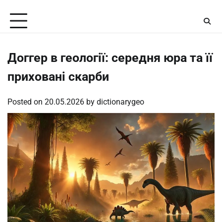
Skip
Saturday, August 8, 2026
to
content
Доггер в геології: середня юра та її
приховані скарби
Posted on
20.05.2026
by
dictionarygeo