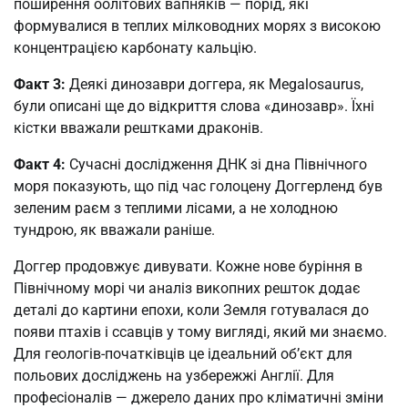
поширення оолітових вапняків — порід, які
формувалися в теплих мілководних морях з високою
концентрацією карбонату кальцію.
Факт 3:
Деякі динозаври доггера, як Megalosaurus,
були описані ще до відкриття слова «динозавр». Їхні
кістки вважали рештками драконів.
Факт 4:
Сучасні дослідження ДНК зі дна Північного
моря показують, що під час голоцену Доггерленд був
зеленим раєм з теплими лісами, а не холодною
тундрою, як вважали раніше.
Доггер продовжує дивувати. Кожне нове буріння в
Північному морі чи аналіз викопних решток додає
деталі до картини епохи, коли Земля готувалася до
появи птахів і ссавців у тому вигляді, який ми знаємо.
Для геологів-початківців це ідеальний об’єкт для
польових досліджень на узбережжі Англії. Для
професіоналів — джерело даних про кліматичні зміни