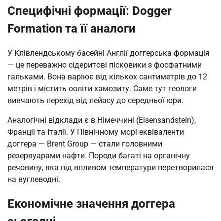
Специфічні формації: Dogger
Formation та її аналоги
У Клівлендському басейні Англії доггерська формація
— це переважно сідеритові пісковики з фосфатними
гальками. Вона варіює від кількох сантиметрів до 12
метрів і містить ооліти хамозиту. Саме тут геологи
вивчають перехід від лейасу до середньої юри.
Аналогічні відклади є в Німеччині (Eisensandstein),
Франції та Італії. У Північному морі еквіваленти
доггера — Brent Group — стали головними
резервуарами нафти. Породи багаті на органічну
речовину, яка під впливом температури перетворилася
на вуглеводні.
Економічне значення доггера