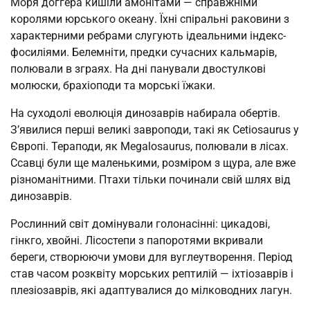
Моря доггера кишіли амонітами — справжніми
королями юрського океану. Їхні спіральні раковини з
характерними ребрами слугують ідеальними індекс-
фосиліями. Белемніти, предки сучасних кальмарів,
полювали в зграях. На дні панували двостулкові
молюски, брахіоподи та морські їжаки.
На суходолі еволюція динозаврів набирала обертів.
З’явилися перші великі завроподи, такі як Cetiosaurus у
Європі. Тераподи, як Megalosaurus, полювали в лісах.
Ссавці були ще маленькими, розміром з щура, але вже
різноманітними. Птахи тільки починали свій шлях від
динозаврів.
Рослинний світ домінували голонасінні: цикадові,
гінкго, хвойні. Лісостепи з папоротями вкривали
береги, створюючи умови для вуглеутворення. Період
став часом розквіту морських рептилій — іхтіозаврів і
плезіозаврів, які адаптувалися до мілководних лагун.