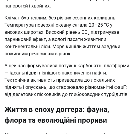
папоротей і хвойних.
Клімат був теплим, без різких сезонних коливань.
Температура поверхні океану сягала 20–25 °C у
високих широтах. Високий рівень CO₂ підтримував
парниковий ефект, а вологі пасати живитили
континентальні ліси. Моря кишіли життям завдяки
поживним речовинам з річок.
У цей час формувалися потужні карбонатні платформи
— ідеальні для пізнішого накопичення нафти.
Тектонічна активність призводила до локальних
піднять і опускань, що створювало різноманітні фації:
від дельтових пісковиків до глибоководних турбідитів.
Життя в епоху доггера: фауна,
флора та еволюційні прориви