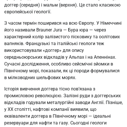
доггер (середня) і мальм (верхня). Це стало класикою
європейської геології.
З часом термін поширився на всю Європу. У Німеччині
його називали Brauner Jura — Бура юра — через
характерний колір залізистого пісковику та оолітових
вапняків. Французькі та італійські геологи теж
використовували «доггер» для опису
середньоюрських відкладів у Альпах і на Апеннінах.
Сучасні дослідження, особливо сейсмічні зйомки в
Північному морі, показали, як ці породи формувалися
в мілководних шельфових морях.
Історія вивчення доггера тісно пов’язана з
промисловою революцією. Залізні руди з доггерських
відкладів годували металургійні заводи Англії. Пізніше,
у XX столітті, нафтові компанії виявили, що
еквіваленти доггера в Північному морі — ідеальні
резервуари для нафти та газу. Сьогодні геологи