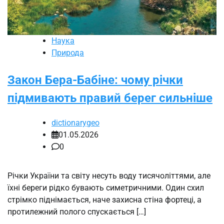
Наука
Природа
Закон Бера-Бабіне: чому річки
підмивають правий берег сильніше
dictionarygeo
01.05.2026
0
Річки України та світу несуть воду тисячоліттями, але
їхні береги рідко бувають симетричними. Один схил
стрімко піднімається, наче захисна стіна фортеці, а
протилежний полого спускається […]