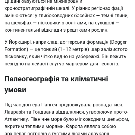
Ці дані базуються на міжнародній
хроностратиграфічній шкалі. У різних регіонах фації
змінюються: у глибоководних басейнах — темні глини,
на шельфах — пісковики з оолітами, на суходолі —
континентальні відклади з рештками рослин.
У Йоркширі, наприклад, доггерська формація (Dogger
Formation) — це тонкий (1–12 метрів) шар залізистого
пісковику, який чітко видно на узбережжі. Він лежить
незгідно на лейасі і слугує маркером для геологів.
Палеогеографія та кліматичні
умови
Під час доггера Пангея продовжувала розпадатися.
Лавразія та Гондвана віддалялися, утворюючи прото-
Атлантику. Північне море було мілководним шельфом,
вкритим теплими морями. Європа являла собою
архіпелаг островів з густими лісами араукарії,