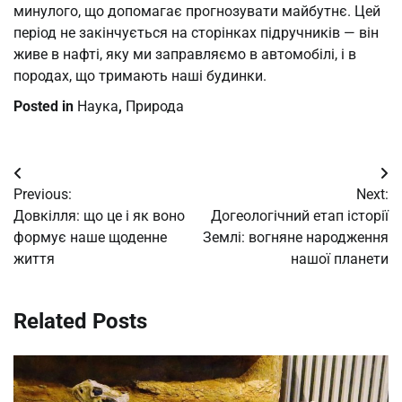
минулого, що допомагає прогнозувати майбутнє. Цей
період не закінчується на сторінках підручників — він
живе в нафті, яку ми заправляємо в автомобілі, і в
породах, що тримають наші будинки.
Posted in
Наука
,
Природа
Post
Previous:
Next:
navigation
Довкілля: що це і як воно
Догеологічний етап історії
формує наше щоденне
Землі: вогняне народження
життя
нашої планети
Related Posts