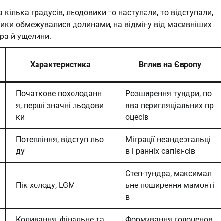
 кілька градусів, льодовики то наступали, то відступали,
ики обмежувалися долинами, на відміну від масивніших
ера й ущелини.
Характеристика
Вплив на Європу
Початкове похолоданн
Розширення тундри, по
я, перші значні льодови
ява перигляціальних пр
ки
оцесів
Потепління, відступ льо
Міграції неандертальці
ду
в і ранніх сапієнсів
Степ-тундра, максимал
Пік холоду, LGM
ьне поширення мамонті
в
Коливання, фінальне та
Формування голоценов