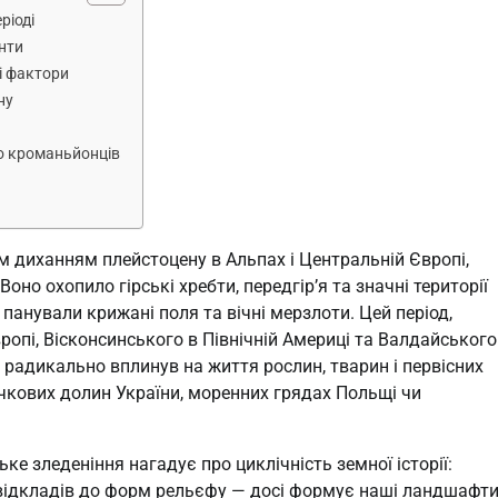
ріоді
енти
і фактори
ну
до кроманьйонців
 диханням плейстоцену в Альпах і Центральній Європі,
оно охопило гірські хребти, передгір’я та значні території
панували крижані поля та вічні мерзлоти. Цей період,
ропі, Вісконсинського в Північній Америці та Валдайського
ін радикально вплинув на життя рослин, тварин і первісних
ічкових долин України, моренних грядах Польщі чи
ке зледеніння нагадує про циклічність земної історії:
 відкладів до форм рельєфу — досі формує наші ландшафти