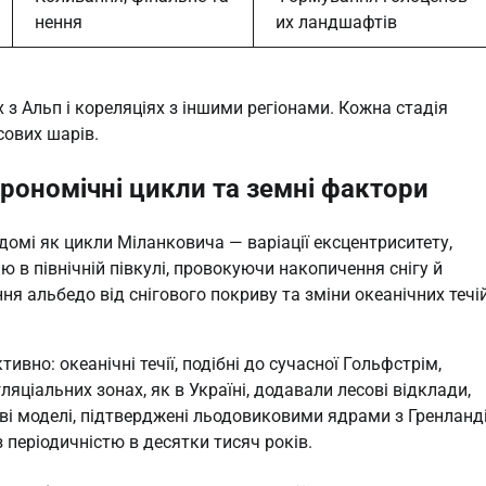
нення
их ландшафтів
 з Альп і кореляціях з іншими регіонами. Кожна стадія
сових шарів.
рономічні цикли та земні фактори
домі як цикли Міланковича — варіації ексцентриситету,
ю в північній півкулі, провокуючи накопичення снігу й
ня альбедо від снігового покриву та зміни океанічних течі
но: океанічні течії, подібні до сучасної Гольфстрім,
ляціальних зонах, як в Україні, додавали лесові відклади,
і моделі, підтверджені льодовиковими ядрами з Гренланді
 періодичністю в десятки тисяч років.