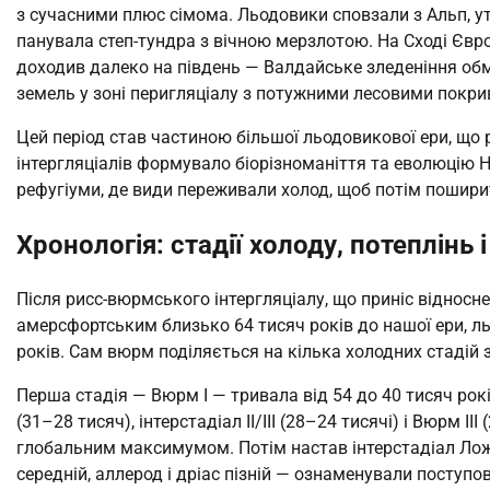
з сучасними плюс сімома. Льодовики сповзали з Альп, у
панувала степ-тундра з вічною мерзлотою. На Сході Євро
доходив далеко на південь — Валдайське зледеніння об
земель у зоні перигляціалу з потужними лесовими покри
Цей період став частиною більшої льодовикової ери, що р
інтергляціалів формувало біорізноманіття та еволюцію H
рефугіуми, де види переживали холод, щоб потім пошири
Хронологія: стадії холоду, потеплінь
Після рисс-вюрмського інтергляціалу, що приніс відносне
амерсфортським близько 64 тисяч років до нашої ери, л
років. Сам вюрм поділяється на кілька холодних стадій 
Перша стадія — Вюрм I — тривала від 54 до 40 тисяч років
(31–28 тисяч), інтерстадіал II/III (28–24 тисячі) і Вюрм II
глобальним максимумом. Потім настав інтерстадіал Ложері
середній, аллерод і дріас пізній — ознаменували поступо