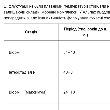
Ці флуктуації не були плавними: температури стрибали на
залишаючи складні моренні комплекси. У Альпах льодов
попередників, але їхня активність формувала сучасні оз
Період (тис. років до н.
Стадія
е.)
Вюрм I
54–40
Інтерстадіал I/II
40–31
Вюрм III (максимум)
24–18