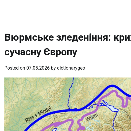
Skip
Thursday, August 6, 2026
to
content
Вюрмське зледеніння: кр
сучасну Європу
Posted on
07.05.2026
by
dictionarygeo