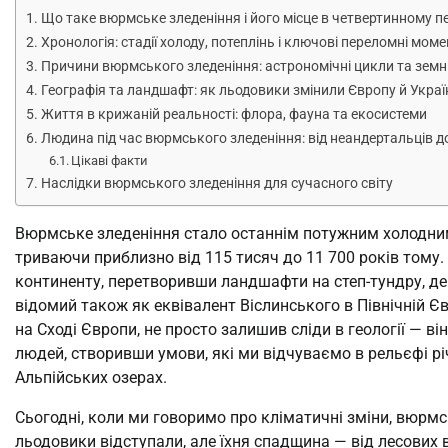
Що таке вюрмське зледеніння і його місце в четвертинному пе
Хронологія: стадії холоду, потеплінь і ключові переломні мом
Причини вюрмського зледеніння: астрономічні цикли та земн
Географія та ландшафт: як льодовики змінили Європу й Украї
Життя в крижаній реальності: флора, фауна та екосистеми
Людина під час вюрмського зледеніння: від неандертальців 
Цікаві факти
Наслідки вюрмського зледеніння для сучасного світу
Вюрмське зледеніння стало останнім потужним холодним
триваючи приблизно від 115 тисяч до 11 700 років тому. В
континенту, перетворивши ландшафти на степ-тундру, де 
відомий також як еквівалент Віслинського в Північній Єв
на Сході Європи, не просто залишив сліди в геології — в
людей, створивши умови, які ми відчуваємо в рельєфі р
Альпійських озерах.
Сьогодні, коли ми говоримо про кліматичні зміни, вюрмсь
льодовики відступали, але їхня спадщина — від лесових