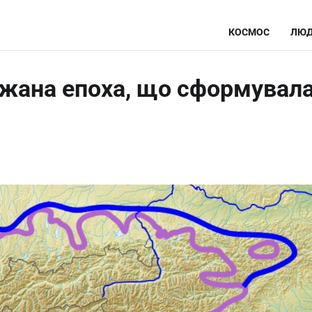
КОСМОС
ЛЮД
ижана епоха, що сформувал