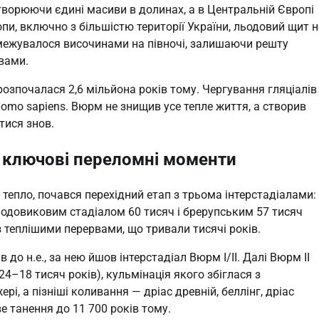
творюючи єдині масиви в долинах, а в Центральній Європі
пи, включно з більшістю території України, льодовий щит н
межувалося височинами на півночі, залишаючи решту
вами.
озпочалася 2,6 мільйона років тому. Чергування гляціалів 
omo sapiens. Вюрм не знищив усе тепле життя, а створив
тися знов.
 і ключові переломні моменти
 тепло, почався перехідний етап з трьома інтерстадіалами:
ьодовиковим стадіалом 60 тисяч і брерупським 57 тисяч
з теплішими перервами, що тривали тисячі років.
 до н.е., за нею йшов інтерстадіал Вюрм I/II. Далі Вюрм II
I (24–18 тисяч років), кульмінація якого збіглася з
, а пізніші коливання — дріас древній, беллінг, дріас
ве танення до 11 700 років тому.