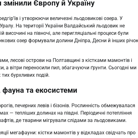
 змінили Європу й Україну
дгір’їв і утворюючи величезні льодовикові озера. У
 Уралу. На території України Валдайський льодовик не
 височині на півночі, але перигляціальні процеси були
икових озер формували долини Дніпра, Десни й інших річок
ами, лесові острови на Полтавщині з кістками мамонтів і
, а вітри переносили пил, збагачуючи ґрунти. Сьогодні ми
 тих бурхливих подій.
, фауна та екосистеми
огів, печерних левів і бізонів. Рослинність обмежувалася
ах — тепліших долинах на півдні. Періодичні потепління
афтів, де тварини мігрували слідами за льодовиками.
яції мегафауни: кістки мамонтів у відкладах свідчать про