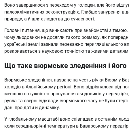
Воно завершилося з переходом у голоцен, але його відлу
палеокліматичних реконструкціях. Глибше занурення в де
природу, а й шлях людства до сучасності.
Головні питання, що виникають при знайомстві з темою, з
чому льодовики не досягли такого розмаху, як попередні
українські землі зазнали переважно перигляціального вп
розкривається з науковою точністю та живими деталям
Що таке вюрмське зледеніння і його 
Вюрмське зледеніння, назване на честь річки Вюрм у Ба
холодів в Альпійському регіоні. Воно відрізнялося від п
меншою потужністю просування льодовиків у передгір’я, 
русла та озерні відклади вюрмського часу не були стерт
дані про дати й динаміку.
У глобальному масштабі воно співпадає з останнім льо
коли середньорічні температури в Баварському передгір’