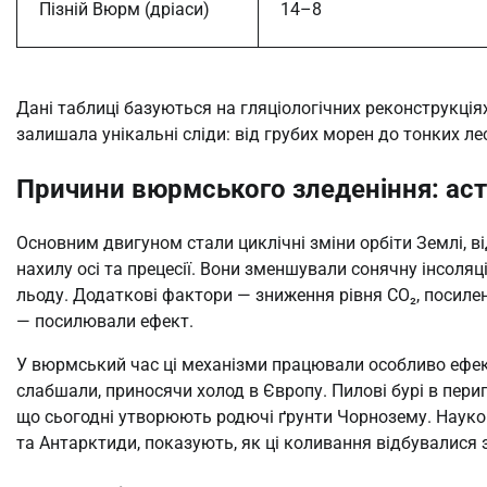
Пізній Вюрм (дріаси)
14–8
Дані таблиці базуються на гляціологічних реконструкціях
залишала унікальні сліди: від грубих морен до тонких ле
Причини вюрмського зледеніння: аст
Основним двигуном стали циклічні зміни орбіти Землі, ві
нахилу осі та прецесії. Вони зменшували сонячну інсоляці
льоду. Додаткові фактори — зниження рівня CO₂, посилен
— посилювали ефект.
У вюрмський час ці механізми працювали особливо ефектив
слабшали, приносячи холод в Європу. Пилові бурі в периг
що сьогодні утворюють родючі ґрунти Чорнозему. Науков
та Антарктиди, показують, як ці коливання відбувалися з