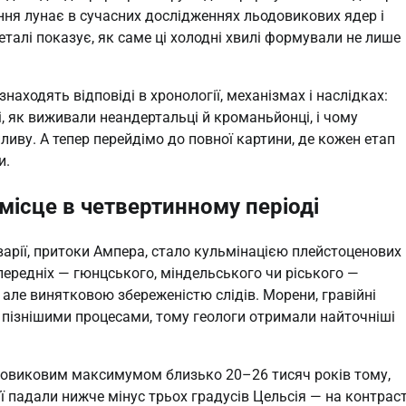
ння лунає в сучасних дослідженнях льодовикових ядер і
талі показує, як саме ці холодні хвилі формували не лише
находять відповіді в хронології, механізмах і наслідках:
, як виживали неандертальці й кроманьйонці, і чому
ливу. А тепер перейдімо до повної картини, де кожен етап
и.
місце в четвертинному періоді
варії, притоки Ампера, стало кульмінацією плейстоценових
опередніх — гюнцського, міндельського чи ріського —
але винятковою збереженістю слідів. Морени, гравійні
і пізнішими процесами, тому геологи отримали найточніші
довиковим максимумом близько 20–26 тисяч років тому,
ї падали нижче мінус трьох градусів Цельсія — на контраст