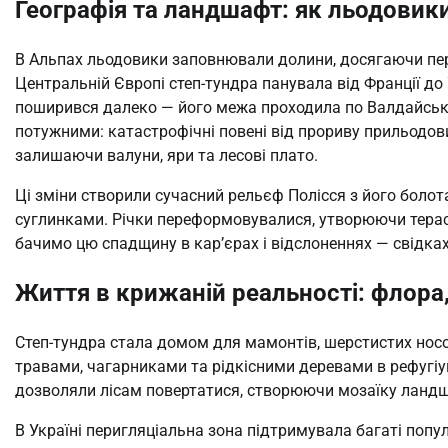
Географія та ландшафт: як льодовики
В Альпах льодовики заповнювали долини, досягаючи пере
Центральній Європі степ-тундра панувала від Франції до
поширився далеко — його межа проходила по Валдайській
потужними: катастрофічні повені від прориву прильодов
залишаючи валуни, яри та лесові плато.
Ці зміни створили сучасний рельєф Полісся з його болот
суглинками. Річки переформовувалися, утворюючи тераси
бачимо цю спадщину в кар’єрах і відслоненнях — свідках
Життя в крижаній реальності: флора
Степ-тундра стала домом для мамонтів, шерстистих носор
травами, чагарниками та рідкісними деревами в рефугіум
дозволяли лісам повертатися, створюючи мозаїку ландш
В Україні перигляціальна зона підтримувала багаті попул