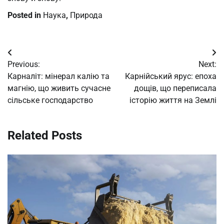
Posted in
Наука
,
Природа
Post
Previous:
Next:
navigation
Карналіт: мінерал калію та
Карнійський ярус: епоха
магнію, що живить сучасне
дощів, що переписала
сільське господарство
історію життя на Землі
Related Posts