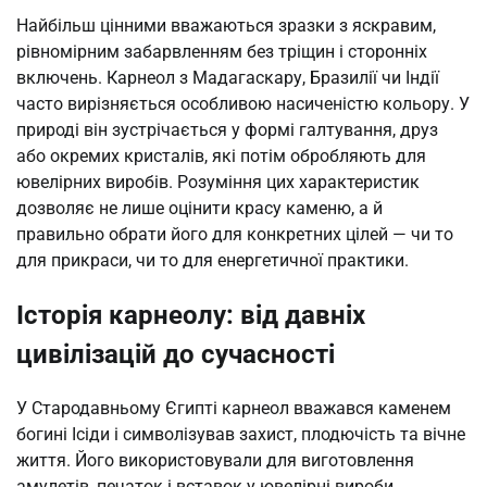
Найбільш цінними вважаються зразки з яскравим,
рівномірним забарвленням без тріщин і сторонніх
включень. Карнеол з Мадагаскару, Бразилії чи Індії
часто вирізняється особливою насиченістю кольору. У
природі він зустрічається у формі галтування, друз
або окремих кристалів, які потім обробляють для
ювелірних виробів. Розуміння цих характеристик
дозволяє не лише оцінити красу каменю, а й
правильно обрати його для конкретних цілей — чи то
для прикраси, чи то для енергетичної практики.
Історія карнеолу: від давніх
цивілізацій до сучасності
У Стародавньому Єгипті карнеол вважався каменем
богині Ісіди і символізував захист, плодючість та вічне
життя. Його використовували для виготовлення
амулетів, печаток і вставок у ювелірні вироби