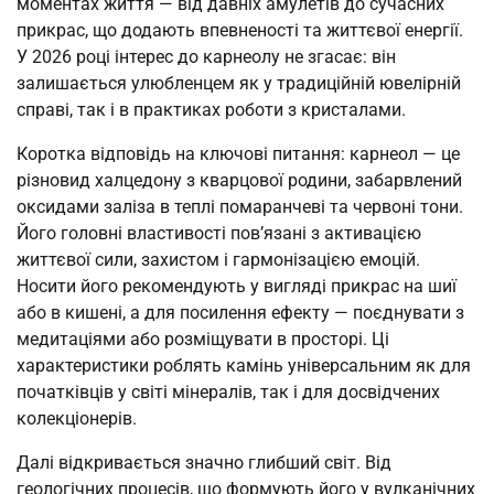
моментах життя — від давніх амулетів до сучасних
прикрас, що додають впевненості та життєвої енергії.
У 2026 році інтерес до карнеолу не згасає: він
залишається улюбленцем як у традиційній ювелірній
справі, так і в практиках роботи з кристалами.
Коротка відповідь на ключові питання: карнеол — це
різновид халцедону з кварцової родини, забарвлений
оксидами заліза в теплі помаранчеві та червоні тони.
Його головні властивості пов’язані з активацією
життєвої сили, захистом і гармонізацією емоцій.
Носити його рекомендують у вигляді прикрас на шиї
або в кишені, а для посилення ефекту — поєднувати з
медитаціями або розміщувати в просторі. Ці
характеристики роблять камінь універсальним як для
початківців у світі мінералів, так і для досвідчених
колекціонерів.
Далі відкривається значно глибший світ. Від
геологічних процесів, що формують його у вулканічних