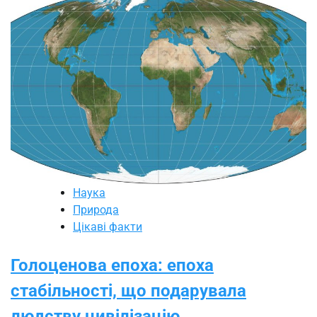
Наука
Природа
Цікаві факти
Голоценова епоха: епоха
стабільності, що подарувала
людству цивілізацію