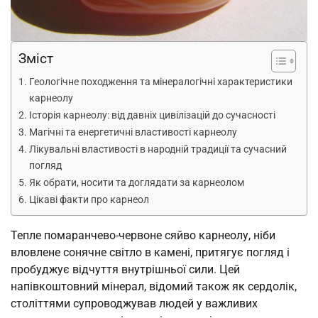
Зміст
Геологічне походження та мінералогічні характеристики
карнеолу
Історія карнеолу: від давніх цивілізацій до сучасності
Магічні та енергетичні властивості карнеолу
Лікувальні властивості в народній традиції та сучасний
погляд
Як обрати, носити та доглядати за карнеолом
Цікаві факти про карнеол
Тепле помаранчево-червоне сяйво карнеолу, ніби
вловлене сонячне світло в камені, притягує погляд і
пробуджує відчуття внутрішньої сили. Цей
напівкоштовний мінерал, відомий також як сердолік,
століттями супроводжував людей у важливих