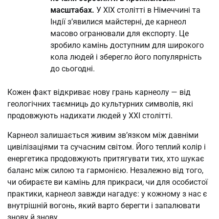
масштабах.
У XIX столітті в Німеччині та
Індії з’явилися майстерні, де карнеол
масово огранювали для експорту. Це
зробило камінь доступним для широкого
кола людей і зберегло його популярність
до сьогодні.
Кожен факт відкриває нову грань карнеолу — від
геологічних таємниць до культурних символів, які
продовжують надихати людей у XXI столітті.
Карнеол залишається живим зв’язком між давніми
цивілізаціями та сучасним світом. Його теплий колір і
енергетика продовжують притягувати тих, хто шукає
баланс між силою та гармонією. Незалежно від того,
чи обираєте ви камінь для прикраси, чи для особистої
практики, карнеол завжди нагадує: у кожному з нас є
внутрішній вогонь, який варто берегти і запалювати
знову й знову.