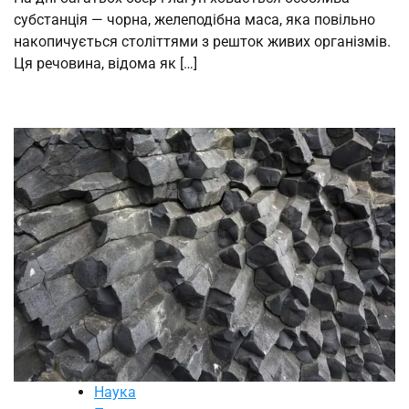
субстанція — чорна, желеподібна маса, яка повільно
накопичується століттями з решток живих організмів.
Ця речовина, відома як […]
Наука