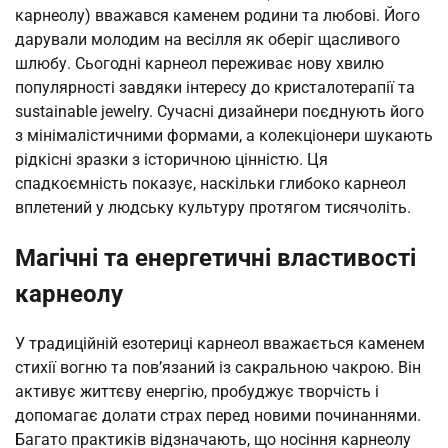
карнеолу) вважався каменем родини та любові. Його
дарували молодим на весілля як оберіг щасливого
шлюбу. Сьогодні карнеол переживає нову хвилю
популярності завдяки інтересу до кристалотерапії та
sustainable jewelry. Сучасні дизайнери поєднують його
з мінімалістичними формами, а колекціонери шукають
рідкісні зразки з історичною цінністю. Ця
спадкоємність показує, наскільки глибоко карнеол
вплетений у людську культуру протягом тисячоліть.
Магічні та енергетичні властивості
карнеолу
У традиційній езотериці карнеол вважається каменем
стихії вогню та пов’язаний із сакральною чакрою. Він
активує життєву енергію, пробуджує творчість і
допомагає долати страх перед новими починаннями.
Багато практиків відзначають, що носіння карнеолу