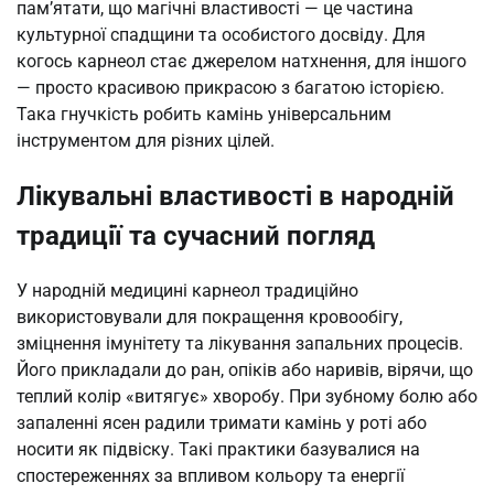
пам’ятати, що магічні властивості — це частина
культурної спадщини та особистого досвіду. Для
когось карнеол стає джерелом натхнення, для іншого
— просто красивою прикрасою з багатою історією.
Така гнучкість робить камінь універсальним
інструментом для різних цілей.
Лікувальні властивості в народній
традиції та сучасний погляд
У народній медицині карнеол традиційно
використовували для покращення кровообігу,
зміцнення імунітету та лікування запальних процесів.
Його прикладали до ран, опіків або наривів, вірячи, що
теплий колір «витягує» хворобу. При зубному болю або
запаленні ясен радили тримати камінь у роті або
носити як підвіску. Такі практики базувалися на
спостереженнях за впливом кольору та енергії