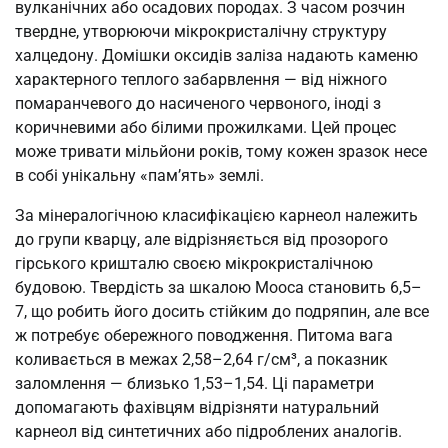
вулканічних або осадових породах. З часом розчин
твердне, утворюючи мікрокристалічну структуру
халцедону. Домішки оксидів заліза надають каменю
характерного теплого забарвлення — від ніжного
помаранчевого до насиченого червоного, іноді з
коричневими або білими прожилками. Цей процес
може тривати мільйони років, тому кожен зразок несе
в собі унікальну «пам’ять» землі.
За мінералогічною класифікацією карнеол належить
до групи кварцу, але відрізняється від прозорого
гірського кришталю своєю мікрокристалічною
будовою. Твердість за шкалою Мооса становить 6,5–
7, що робить його досить стійким до подряпин, але все
ж потребує обережного поводження. Питома вага
коливається в межах 2,58–2,64 г/см³, а показник
заломлення — близько 1,53–1,54. Ці параметри
допомагають фахівцям відрізняти натуральний
карнеол від синтетичних або підроблених аналогів.