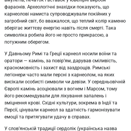
фараонів. Археологічні знахідки показують, що
карнеолові намиста супроводжували покійних у
загробний світ, бо вважалося, що теплий колір каменю
зберігає життєву енергію навіть після смерті. Така
символіка робила його не просто прикрасою, а
потужним оберегом.
У Давньому Римі та Греції карнеол носили воїни та
оратори — камінь, за повір’ям, дарував сміливість,
красномовність і захист від заздрощів. Римські
легіонери часто мали персні з карнеолом, на яких
висікали особисті символи чи девізи. У середньовічній
Європі камінь асоціювали з вогнем і Марсом, тому
його рекомендували для лікування запалень і
зміцнення крові. Східні культури, зокрема в Індії та
Персії, цінували карнеол за здатність гармонізувати
емоції та притягувати удачу в справах.
У слов’янській традиції сердолік (українська назва