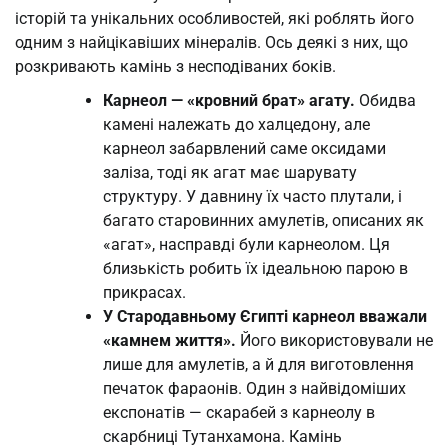
історій та унікальних особливостей, які роблять його
одним з найцікавіших мінералів. Ось деякі з них, що
розкривають камінь з несподіваних боків.
Карнеол — «кровний брат» агату.
Обидва
камені належать до халцедону, але
карнеол забарвлений саме оксидами
заліза, тоді як агат має шарувату
структуру. У давнину їх часто плутали, і
багато старовинних амулетів, описаних як
«агат», насправді були карнеолом. Ця
близькість робить їх ідеальною парою в
прикрасах.
У Стародавньому Єгипті карнеол вважали
«камнем життя».
Його використовували не
лише для амулетів, а й для виготовлення
печаток фараонів. Один з найвідоміших
експонатів — скарабей з карнеолу в
скарбниці Тутанхамона. Камінь