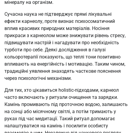
мінералу на організм.
Сучасна наука не підтверджує прямі лікувальні
ефекти карнеолу, проте визнає психосоматичний
вплив красивих природних матеріалів. Носіння
прикраси з карнеолом може знижувати рівень стресу,
підвищувати настрій і нагадувати про необхідність
турботи про себе. Деякі дослідження в галузі
кольоротерапії показують, що теплі тони позитивно
впливають на енергійність і мотивацію. Таким чином,
традиційні уявлення знаходять часткове пояснення
через психологічні механізми.
Для тих, хто цікавиться holistic-підходами, карнеол
часто включають у ритуали очищення та зарядки.
Камінь промивають під проточною водою, залишають
на сонці або місячному світлі, а потім тримають у
руках під час медитації. Такий ритуал допомагає
налаштуватися на камінь і посилити особисту
взаємодію з ним. Незалежно від наукового погляду,