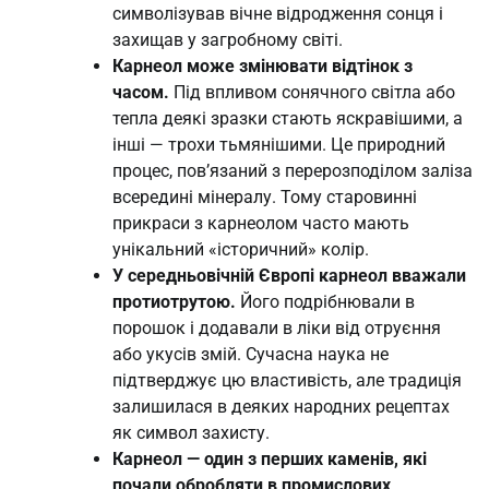
символізував вічне відродження сонця і
захищав у загробному світі.
Карнеол може змінювати відтінок з
часом.
Під впливом сонячного світла або
тепла деякі зразки стають яскравішими, а
інші — трохи тьмянішими. Це природний
процес, пов’язаний з перерозподілом заліза
всередині мінералу. Тому старовинні
прикраси з карнеолом часто мають
унікальний «історичний» колір.
У середньовічній Європі карнеол вважали
протиотрутою.
Його подрібнювали в
порошок і додавали в ліки від отруєння
або укусів змій. Сучасна наука не
підтверджує цю властивість, але традиція
залишилася в деяких народних рецептах
як символ захисту.
Карнеол — один з перших каменів, які
почали обробляти в промислових