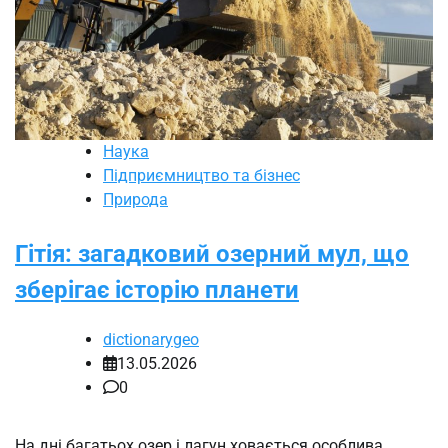
Наука
Підприємництво та бізнес
Природа
Гітія: загадковий озерний мул, що
зберігає історію планети
dictionarygeo
13.05.2026
0
На дні багатьох озер і лагун ховається особлива