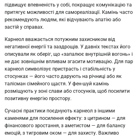
підвищує впевненість у собі, покращує комунікацію та
притягує можливості для самореалізації. Камінь часто
рекомендують людям, які відчувають апатію або
застій у справах.
Карнеол вважається потужним захисником від
негативної енергії та заздрощів. У давніх текстах його
описували як оберіг, що «запалює внутрішній вогонь» і
не дає зовнішнім впливам згасити мотивацію. Для пар
карнеол символізує пристрасть і стабільність у
стосунках — його часто дарують на річниці або як
талісман сімейного щастя. У фен-шуй камінь
розміщують у зоні слави або стосунків, щоб посилити
позитивну енергію простору.
Сучасні практики поєднують карнеол з іншими
каменями для посилення ефекту: з цитрином — для
фінансового зростання, з аметистом — для балансу
емоцій, з тигровим оком — для захисту. Важливо