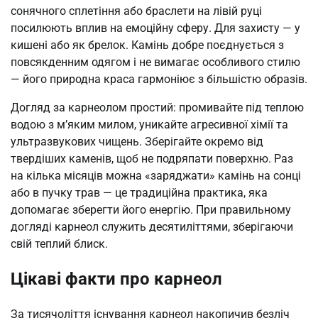
сонячного сплетіння або браслети на лівій руці
посилюють вплив на емоційну сферу. Для захисту — у
кишені або як брелок. Камінь добре поєднується з
повсякденним одягом і не вимагає особливого стилю
— його природна краса гармоніює з більшістю образів.
Догляд за карнеолом простий: промивайте під теплою
водою з м’яким милом, уникайте агресивної хімії та
ультразвукових чищень. Зберігайте окремо від
твердіших каменів, щоб не подряпати поверхню. Раз
на кілька місяців можна «заряджати» камінь на сонці
або в пучку трав — це традиційна практика, яка
допомагає зберегти його енергію. При правильному
догляді карнеол служить десятиліттями, зберігаючи
свій теплий блиск.
Цікаві факти про карнеол
За тисячоліття існування карнеол накопичив безліч