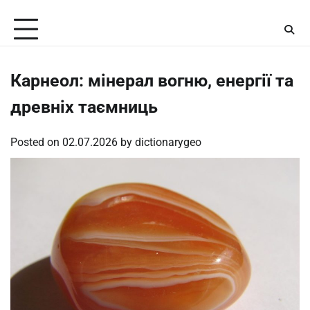
Skip
Thursday, August 6, 2026
to
content
Карнеол: мінерал вогню, енергії та
древніх таємниць
Posted on
02.07.2026
by
dictionarygeo