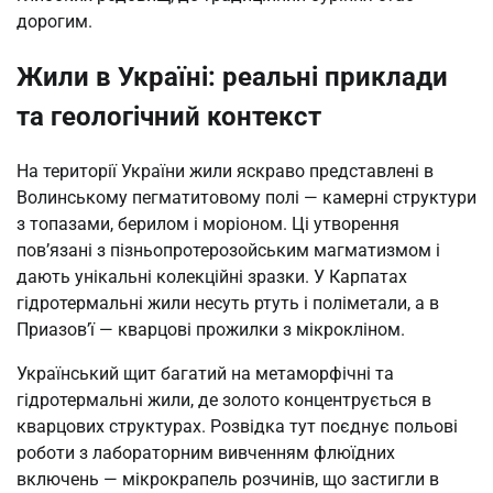
дорогим.
Жили в Україні: реальні приклади
та геологічний контекст
На території України жили яскраво представлені в
Волинському пегматитовому полі — камерні структури
з топазами, берилом і моріоном. Ці утворення
пов’язані з пізньопротерозойським магматизмом і
дають унікальні колекційні зразки. У Карпатах
гідротермальні жили несуть ртуть і поліметали, а в
Приазов’ї — кварцові прожилки з мікрокліном.
Український щит багатий на метаморфічні та
гідротермальні жили, де золото концентрується в
кварцових структурах. Розвідка тут поєднує польові
роботи з лабораторним вивченням флюїдних
включень — мікрокрапель розчинів, що застигли в