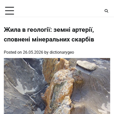
Skip
Friday, August 7, 2026
to
content
Жила в геології: земні артерії,
сповнені мінеральних скарбів
Posted on
26.05.2026
by
dictionarygeo