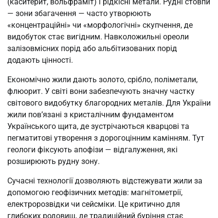
(каситерит, вольфраміт) і рідкісні метали. Рудні стовпи
— зони збагачення — часто утворюють
«концентраційні» чи «морфологічні» скупчення, де
видобуток стає вигідним. Навколожильні ореоли
залізовмісних порід або альбітизованих порід
додають цінності.
Економічно жили дають золото, срібло, поліметали,
флюорит. У світі вони забезпечують значну частку
світового видобутку благородних металів. Для України
жили пов’язані з кристалічним фундаментом
Українського щита, де зустрічаються кварцові та
пегматитові утворення з дорогоцінним камінням. Тут
геологи фіксують апофізи — відгалуження, які
розширюють рудну зону.
Сучасні технології дозволяють відстежувати жили за
допомогою геофізичних методів: магнітометрії,
електророзвідки чи сейсміки. Це критично для
глибоких родовищ, де традиційний буріння стає