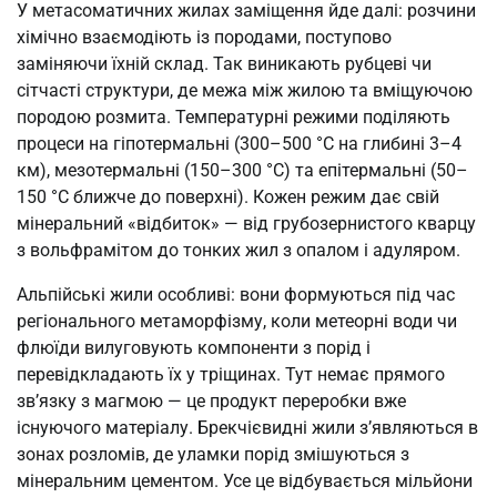
У метасоматичних жилах заміщення йде далі: розчини
хімічно взаємодіють із породами, поступово
заміняючи їхній склад. Так виникають рубцеві чи
сітчасті структури, де межа між жилою та вміщуючою
породою розмита. Температурні режими поділяють
процеси на гіпотермальні (300–500 °C на глибині 3–4
км), мезотермальні (150–300 °C) та епітермальні (50–
150 °C ближче до поверхні). Кожен режим дає свій
мінеральний «відбиток» — від грубозернистого кварцу
з вольфрамітом до тонких жил з опалом і адуляром.
Альпійські жили особливі: вони формуються під час
регіонального метаморфізму, коли метеорні води чи
флюїди вилуговують компоненти з порід і
перевідкладають їх у тріщинах. Тут немає прямого
зв’язку з магмою — це продукт переробки вже
існуючого матеріалу. Брекчієвидні жили з’являються в
зонах розломів, де уламки порід змішуються з
мінеральним цементом. Усе це відбувається мільйони