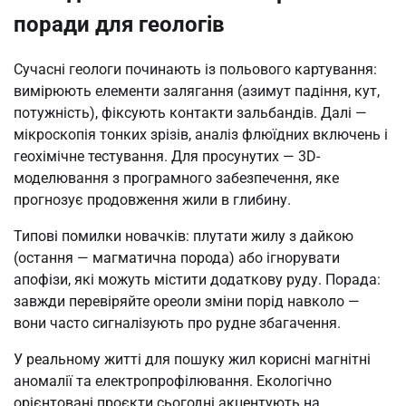
поради для геологів
Сучасні геологи починають із польового картування:
вимірюють елементи залягання (азимут падіння, кут,
потужність), фіксують контакти зальбандів. Далі —
мікроскопія тонких зрізів, аналіз флюїдних включень і
геохімічне тестування. Для просунутих — 3D-
моделювання з програмного забезпечення, яке
прогнозує продовження жили в глибину.
Типові помилки новачків: плутати жилу з дайкою
(остання — магматична порода) або ігнорувати
апофізи, які можуть містити додаткову руду. Порада:
завжди перевіряйте ореоли зміни порід навколо —
вони часто сигналізують про рудне збагачення.
У реальному житті для пошуку жил корисні магнітні
аномалії та електропрофілювання. Екологічно
орієнтовані проєкти сьогодні акцентують на