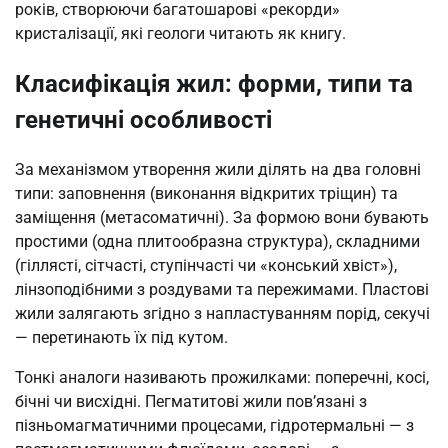
років, створюючи багатошарові «рекорди»
кристалізації, які геологи читають як книгу.
Класифікація жил: форми, типи та
генетичні особливості
За механізмом утворення жили ділять на два головні
типи: заповнення (виконання відкритих тріщин) та
заміщення (метасоматичні). За формою вони бувають
простими (одна плитообразна структура), складними
(гіллясті, сітчасті, ступінчасті чи «конський хвіст»),
лінзоподібними з роздувами та пережимами. Пластові
жили залягають згідно з напластуванням порід, секучі
— перетинають їх під кутом.
Тонкі аналоги називають прожилками: поперечні, косі,
бічні чи висхідні. Пегматитові жили пов’язані з
пізньомагматичними процесами, гідротермальні — з