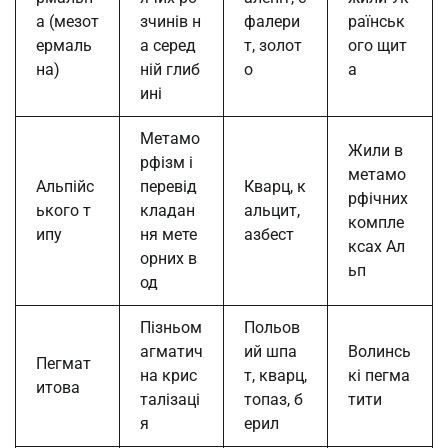
а (мезот
зчинів н
фалери
раїнськ
ермаль
а серед
т, золот
ого щит
на)
ній глиб
о
а
ині
Метамо
Жили в
рфізм і
метамо
Альпійс
перевід
Кварц, к
рфічних
ького т
кладан
альцит,
компле
ипу
ня мете
азбест
ксах Ал
орних в
ьп
од
Пізньом
Польов
агматич
ий шпа
Волинсь
Пегмат
на крис
т, кварц,
кі пегма
итова
талізаці
топаз, б
тити
я
ерил