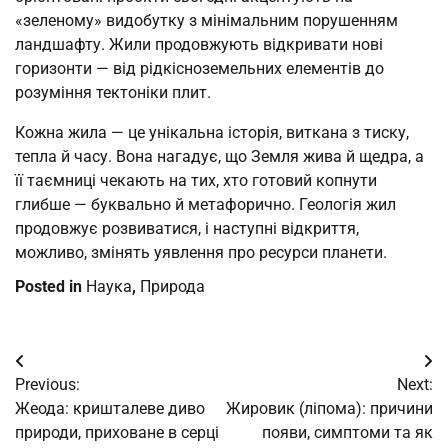
«зеленому» видобутку з мінімальним порушенням
ландшафту. Жили продовжують відкривати нові
горизонти — від рідкісноземельних елементів до
розуміння тектоніки плит.
Кожна жила — це унікальна історія, виткана з тиску,
тепла й часу. Вона нагадує, що Земля жива й щедра, а
її таємниці чекають на тих, хто готовий копнути
глибше — буквально й метафорично. Геологія жил
продовжує розвиватися, і наступні відкриття,
можливо, змінять уявлення про ресурси планети.
Posted in
Наука
,
Природа
Post
Previous:
Next:
navigation
Жеода: кришталеве диво
Жировик (ліпома): причини
природи, приховане в серці
появи, симптоми та як