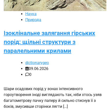
Наука
Природа
Ізоклінальне залягання гірських
порід: щільні структури з
паралельними крилами
dictionarygeo
09.06.2026
0
Шари осадових порід у зонах інтенсивного
гороутворення іноді виглядають так, ніби хтось узяв
багатометрову пачку паперу й сильно стиснув її з
боків, змусивши сторінки лягти […]