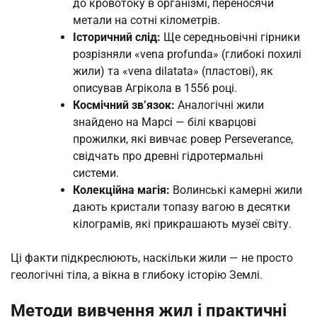
до кровотоку в організмі, переносячи
метали на сотні кілометрів.
Історичний слід:
Ще середньовічні гірники
розрізняли «vena profunda» (глибокі похилі
жили) та «vena dilatata» (пластові), як
описував Агрікола в 1556 році.
Космічний зв’язок:
Аналогічні жили
знайдено на Марсі — білі кварцові
прожилки, які вивчає ровер Perseverance,
свідчать про древні гідротермальні
системи.
Колекційна магія:
Волинські камерні жили
дають кристали топазу вагою в десятки
кілограмів, які прикрашають музеї світу.
Ці факти підкреслюють, наскільки жили — не просто
геологічні тіла, а вікна в глибоку історію Землі.
Методи вивчення жил і практичні