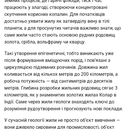
земних процесів, де гарячі флюїди, тиск і час
працюють у злагоді, створюючи концентровані
скупчення корисних копалин. Для початківців
достатньо уявити жилу як затверділу вену в тілі
планети, а для просунутих читачів важливо знати, що
саме жили часто стають основою рудних родовищ
золота, срібла, вольфраму чи кварцу.
Такі утворення епігенетичні, тобто виникають уже
після формування вміщуючих порід, і пов’язані з
циркуляцією підземних розчинів. Довжина жил
коливається від кількох метрів до 200 кілометрів, а
робоча потужність — від сантиметрів до десятків
метрів. Глибина розробки жильних родовищ сягає 3
кілометрів, як у знаменитих золотих жилах Колар в
Індії. Саме через жили геологи знаходять ключі до
розуміння рудоутворення і прогнозують нові поклади.
У сучасній геології жили не просто об’єкт вивчення —
вони джерело сировини для промисловості, об’єкт