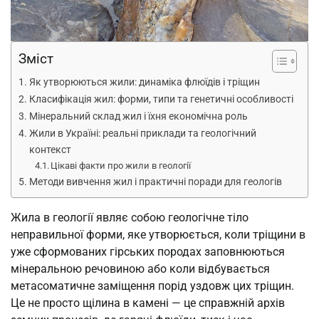
Зміст
Як утворюються жили: динаміка флюїдів і тріщин
Класифікація жил: форми, типи та генетичні особливості
Мінеральний склад жил і їхня економічна роль
Жили в Україні: реальні приклади та геологічний
контекст
Цікаві факти про жили в геології
Методи вивчення жил і практичні поради для геологів
Жила в геології являє собою геологічне тіло
неправильної форми, яке утворюється, коли тріщини в
уже сформованих гірських породах заповнюються
мінеральною речовиною або коли відбувається
метасоматичне заміщення порід уздовж цих тріщин.
Це не просто щілина в камені — це справжній архів