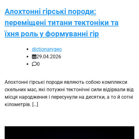
Алохтонні гірські породи:
переміщені титани тектоніки та
їхня роль у формуванні гір
dictionarygeo
29.04.2026
0
Алохтонні гірські породи являють собою комплекси
скельних мас, які потужні тектонічні сили відірвали від
місця народження і пересунули на десятки, а то й сотні
кілометрів. […]