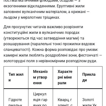
постмагматичними флюїдами, осадові — з
екзогенними відкладеннями. Еруптивні жили
заповнені вулканічним матеріалом, а крижані —
льодом у мерзлотних тріщинах.
Для просунутих читачів важливо розрізняти
конституційні жили в вулканічних породах
(утворюються під час затвердіння магми) та
розшарування (паралельні тонкі прожилки вздовж
сланцеватості). Кожна форма розповідає про умови:
камерні жили люблять роздроблені зони, фестончаті —
золоторудні поля з нерівномірним розподілом руди.
Механіз
Характе
Тип жил
Прикла
м утвор
рні міне
и
ди
ення
рали
Циркул
Гідроте
яція гар
Кварц, г
Золоті
рмальн
ячих ро
аленіт, с
жили Ук