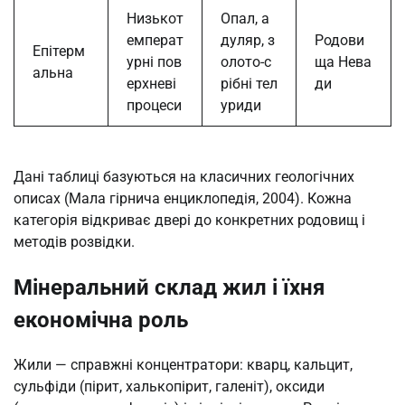
Низькот
Опал, а
емперат
дуляр, з
Родови
Епітерм
урні пов
олото-с
ща Нева
альна
ерхневі
рібні тел
ди
процеси
уриди
Дані таблиці базуються на класичних геологічних
описах (Мала гірнича енциклопедія, 2004). Кожна
категорія відкриває двері до конкретних родовищ і
методів розвідки.
Мінеральний склад жил і їхня
економічна роль
Жили — справжні концентратори: кварц, кальцит,
сульфіди (пірит, халькопірит, галеніт), оксиди