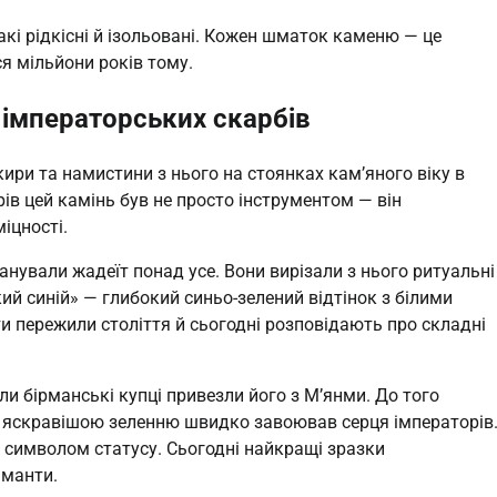
акі рідкісні й ізольовані. Кожен шматок каменю — це
я мільйони років тому.
о імператорських скарбів
кири та намистини з нього на стоянках кам’яного віку в
рів цей камінь був не просто інструментом — він
іцності.
нували жадеїт понад усе. Вони вирізали з нього ритуальні
ий синій» — глибокий синьо-зелений відтінок з білими
 пережили століття й сьогодні розповідають про складні
коли бірманські купці привезли його з М’янми. До того
із яскравішою зеленню швидко завоював серця імператорів
ав символом статусу. Сьогодні найкращі зразки
аманти.