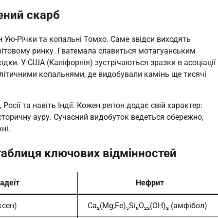
ений скарб
н Ую-Річки та копальні Томхо. Саме звідси виходять
 світовому ринку. Гватемала славиться мотагуанським
дки. У США (Каліфорнія) зустрічаються зразки в асоціації 
олітичними копальнями, де видобували камінь ще тисячі
Росії та навіть Індії. Кожен регіон додає свій характер:
сторичну ауру. Сучасний видобуток ведеться обережно,
ні.
таблиця ключових відмінностей
адеїт
Нефрит
ксен)
Ca₂(Mg,Fe)₅Si₈O₂₂(OH)₂ (амфібол)