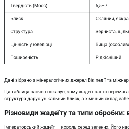
Твердість (Моос)
6,5–7
Блиск
Скляний, яскр
Структура
Зерниста, щіль
Цінність у ювелірці
Вища (особлив
Поширеність
Рідкісніший
Дані зібрано з мінералогічних джерел Вікіпедії та міжна
Ця таблиця наочно показує, чому жадеїт часто перемагає
структура дарує унікальний блиск, а хімічний склад забе
Різновиди жадеїту та типи обробки: в
Імператорський жадеїт — король серед зелених. Його нас