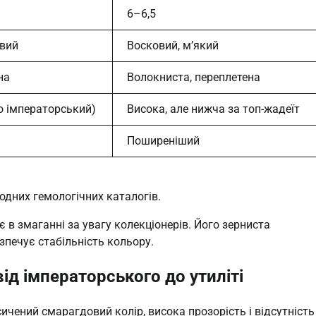
6–6,5
авий
Восковий, м’який
на
Волокниста, переплетена
о імператорський)
Висока, але нижча за топ-жадеїт
Поширеніший
родних гемологічних каталогів.
 в змаганні за увагу колекціонерів. Його зерниста
зпечує стабільність кольору.
ід імператорського до утиліті
ичений смарагдовий колір, висока прозорість і відсутність