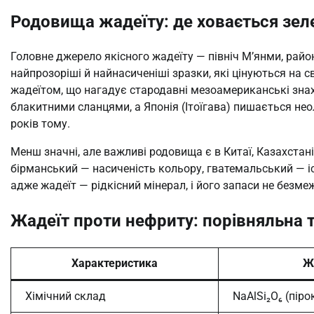
Родовища жадеїту: де ховається зел
Головне джерело якісного жадеїту — північ М’янми, райо
найпрозоріші й найнасиченіші зразки, які цінуються на
жадеїтом, що нагадує стародавні мезоамериканські знахі
блакитними сланцями, а Японія (Ітоїгава) пишається не
років тому.
Менш значні, але важливі родовища є в Китаї, Казахстані, 
бірманський — насиченість кольору, гватемальський — і
адже жадеїт — рідкісний мінерал, і його запаси не безмеж
Жадеїт проти нефриту: порівняльна 
Характеристика
Ж
Хімічний склад
NaAlSi₂O₆ (піро