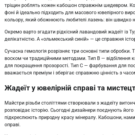
тріщин роблять кожен кабошон справжнім шедевром. Ком
фоні й ідеально підходить для масового ювелірного виро
кольору, який обожнюють любителі лазень: він швидко н
Окремо варто згадати рідкісний лавандовий жадеїт із Т
делікатністю. А «ольмекський синій» — це справжня істо
Сучасна гемологія розрізняє три основні типи обробки.
воском чи традиційними методами. Тип B — відбілення
для покращення прозорості. Тип C — фарбування для поси
вважається преміум і зберігає справжню цінність з часо
Жадеїт у ювелірній справі та мистецт
Майстри різьби століттями створювали з жадеїту витончен
розповідає історію. Сьогодні дизайнери поєднують його
підкреслюють природну красу мінералу. Кабошони, намис
оправі.