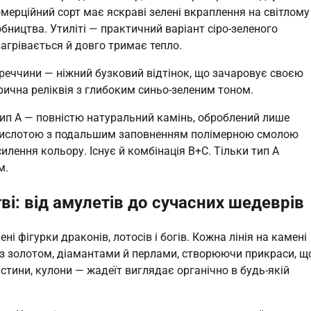
ерційний сорт має яскраві зелені вкраплення на світлому
бництва. Утиліті — практичний варіант сіро-зеленого
агрівається й довго тримає тепло.
уреччини — ніжний бузковий відтінок, що зачаровує своєю
рична реліквія з глибоким синьо-зеленим тоном.
 Тип A — повністю натуральний камінь, оброблений лише
 кислотою з подальшим заповненням полімерною смолою
лення кольору. Існує й комбінація B+C. Тільки тип A
м.
ві: від амулетів до сучасних шедеврів
і фігурки драконів, лотосів і богів. Кожна лінія на камені
 з золотом, діамантами й перлами, створюючи прикраси, щ
тини, кулони — жадеїт виглядає органічно в будь-якій