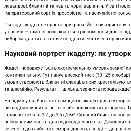
лавандові, блакитні та навіть чорні варіанти. У світі ю
імператорський сорт із прозорістю та насиченістю кольо
Сьогодні жадеїт не просто прикраса. Його використовують
у лазнях — там він розігрівається рівномірно й довго ві
вибором для тих, хто хоче поєднати естетику з практичн
Науковий портрет жадеїту: як утвор
Жадеїт народжується в екстремальних умовах земної кори
континентальну. Тут панує високий тиск (10–25 кілобар) 
умови створюють блакитні сланці, в яких кристалізуютьс
та алюмінію. Результат — щільна, зерниста порода жадеї
На відміну від багатьох самоцвітів, жадеїт рідко утворю
вигляді масивних агрегатів або волокнистих утворень. Т
коливається від 3,2 до 3,5 г/см³. Скляний блиск на полі
впізнаваним навіть для недосвідченого ока. Домішки за
зеленого до глибокого смарагдового, а іноді — до рідкіс