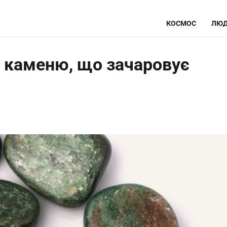
КОСМОС
ЛЮД
о каменю, що зачаровує