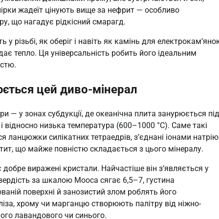
велірки жадеїт цінують вище за нефрит — особливо
ру, що нагадує рідкісний смарагд.
 у різьбі, як оберіг і навіть як камінь для електрокам’яно
ддає тепло. Ця універсальність робить його ідеальним
істю.
юється цей диво-мінерал
 — у зонах субдукції, де океанічна плита занурюється пі
і відносно низька температура (600–1000 °C). Саме такі
я ланцюжки силікатних тетраедрів, з’єднані іонами натрію
тит, що майже повністю складається з цього мінералу.
є добре виражені кристали. Найчастіше він з’являється у
вердість за шкалою Мооса сягає 6,5–7, густина
рованій поверхні й занозистий злом роблять його
ліза, хрому чи марганцю створюють палітру від ніжно-
ного лавандового чи синього.