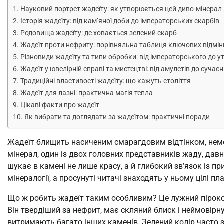
Науковий портрет жадеїту: як утворюється цей диво-мінерал
Історія жадеїту: від кам’яної доби до імператорських скарбів
Родовища жадеїту: де ховається зелений скарб
Жадеїт проти нефриту: порівняльна таблиця ключових відмін
Різновиди жадеїту та типи обробки: від імператорського до ут
Жадеїт у ювелірній справі та мистецтві: від амулетів до сучас
Традиційні властивості жадеїту: що кажуть століття
Жадеїт для лазні: практична магія тепла
Цікаві факти про жадеїт
Як вибрати та доглядати за жадеїтом: практичні поради
Жадеїт блищить насиченим смарагдовим відтінком, немов 
мінерал, один із двох головних представників жаду, давно
шукає в камені не лише красу, а й глибокий зв’язок із п
мінералогії, а просунуті читачі знаходять у ньому цілі пла
Що ж робить жадеїт таким особливим? Це лужний пірокс
Він твердіший за нефрит, має скляний блиск і неймовірну
витримають багато інших каменів. Зелений колір часто 