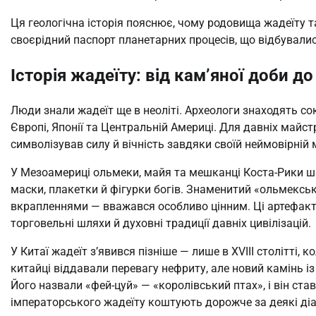
Ця геологічна історія пояснює, чому родовища жадеїту т
своєрідний паспорт планетарних процесів, що відбувалис
Історія жадеїту: від кам’яної доби д
Люди знали жадеїт ще в неоліті. Археологи знаходять со
Європі, Японії та Центральній Америці. Для давніх майст
символізував силу й вічність завдяки своїй неймовірній м
У Мезоамериці ольмеки, майя та мешканці Коста-Рики ша
маски, плакетки й фігурки богів. Знаменитий «ольмекськ
вкрапленнями — вважався особливо цінним. Ці артефакти
торговельні шляхи й духовні традиції давніх цивілізацій.
У Китаї жадеїт з’явився пізніше — лише в XVIII столітті, 
китайці віддавали перевагу нефриту, але новий камінь 
Його назвали «фей-цуй» — «королівський птах», і він ст
імператорського жадеїту коштують дорожче за деякі ді