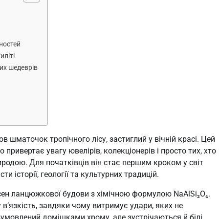
ностей
иліті
них шедеврів
шматочок тропічного лісу, застиглий у вічній красі. Цей
 привертає увагу ювелірів, колекціонерів і просто тих, хто
риродою. Для початківців він стає першим кроком у світ
сти історії, геології та культурних традицій.
ен ланцюжкової будови з хімічною формулою NaAlSi₂O₆.
 в’язкість, завдяки чому витримує удари, яких не
зумовлений домішками хрому, але зустрічаються й білі,