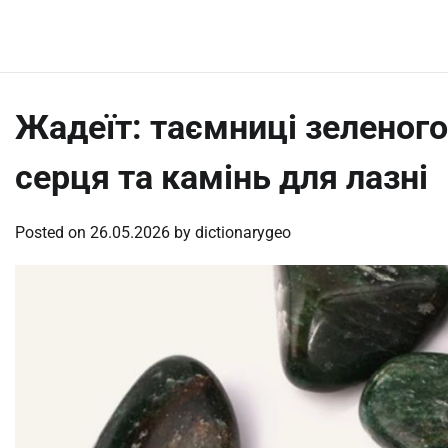
Skip
Friday, August 7, 2026
to
content
Жадеїт: таємниці зеленог
серця та камінь для лазні
Posted on
26.05.2026
by
dictionarygeo