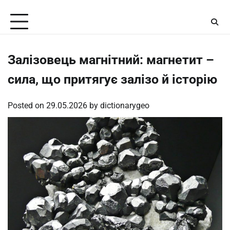
Skip
Saturday, August 8, 2026
to
content
Залізовець магнітний: магнетит –
сила, що притягує залізо й історію
Posted on
29.05.2026
by
dictionarygeo