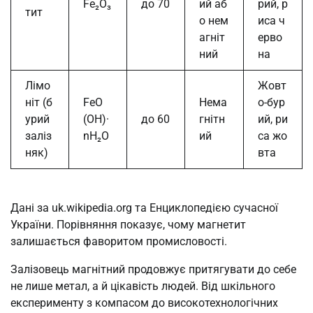
Fe₂O₃
до 70
ий аб
рий, р
тит
о нем
иса ч
агніт
ерво
ний
на
Лімо
Жовт
ніт (б
FeO
Нема
о-бур
урий
(OH)·
до 60
гнітн
ий, ри
заліз
nH₂O
ий
са жо
няк)
вта
Дані за uk.wikipedia.org та Енциклопедією сучасної
України. Порівняння показує, чому магнетит
залишається фаворитом промисловості.
Залізовець магнітний продовжує притягувати до себе
не лише метал, а й цікавість людей. Від шкільного
експерименту з компасом до високотехнологічних