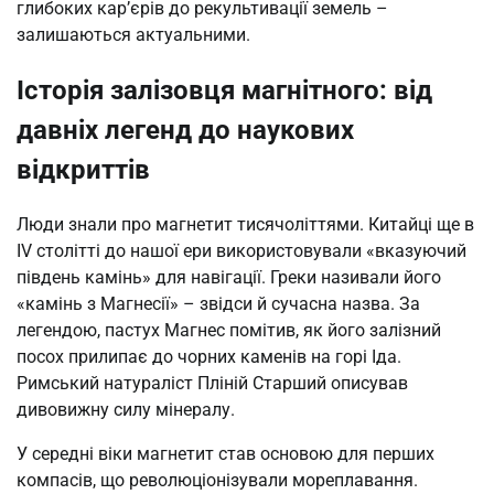
глибоких кар’єрів до рекультивації земель –
залишаються актуальними.
Історія залізовця магнітного: від
давніх легенд до наукових
відкриттів
Люди знали про магнетит тисячоліттями. Китайці ще в
IV столітті до нашої ери використовували «вказуючий
південь камінь» для навігації. Греки називали його
«камінь з Магнесії» – звідси й сучасна назва. За
легендою, пастух Магнес помітив, як його залізний
посох прилипає до чорних каменів на горі Іда.
Римський натураліст Пліній Старший описував
дивовижну силу мінералу.
У середні віки магнетит став основою для перших
компасів, що революціонізували мореплавання.