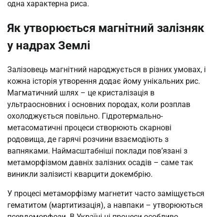
одна характерна риса.
Як утворюється магнітний залізняк
у надрах Землі
Залізовець магнітний народжується в різних умовах, і
кожна історія утворення додає йому унікальних рис.
Магматичний шлях – це кристалізація в
ультраосновних і основних породах, коли розплав
охолоджується повільно. Гідротермально-
метасоматичні процеси створюють скарнові
родовища, де гарячі розчини взаємодіють з
вапняками. Наймасштабніші поклади пов’язані з
метаморфізмом давніх залізних осадів – саме так
виникли залізисті кварцити докембрію.
У процесі метаморфізму магнетит часто заміщується
гематитом (мартитизація), а навпаки – утворюються
псевдоморфози. В Україні ці процеси особливо