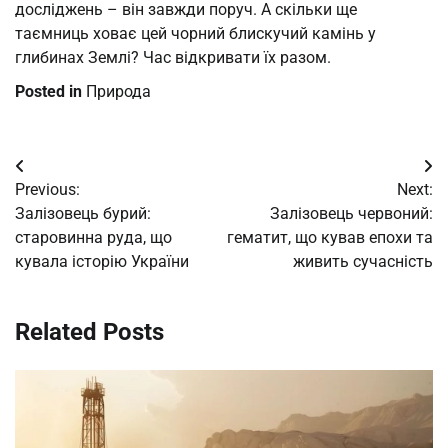
досліджень – він завжди поруч. А скільки ще
таємниць ховає цей чорний блискучий камінь у
глибинах Землі? Час відкривати їх разом.
Posted in
Природа
Post
Previous:
Next:
navigation
Залізовець бурий:
Залізовець червоний:
старовинна руда, що
гематит, що кував епохи та
кувала історію України
живить сучасність
Related Posts