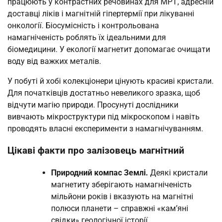
працюють у контрастних речовинах для МРТ, адресній
доставці ліків і магнітній гіпертермії при лікуванні
онкології. Біосумісність і контрольована
намагніченість роблять їх ідеальними для
біомедицини. У екології магнетит допомагає очищати
воду від важких металів.
У побуті й хобі колекціонери цінують красиві кристали.
Для початківців достатньо невеликого зразка, щоб
відчути магію природи. Просунуті дослідники
вивчають мікроструктури під мікроскопом і навіть
проводять власні експерименти з намагнічуванням.
Цікаві факти про залізовець магнітний
Природний компас Землі.
Деякі кристали
магнетиту зберігають намагніченість
мільйони років і вказують на магнітні
полюси планети – справжні «кам’яні
свідки» геологічної історії.