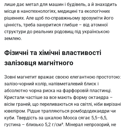
лише дає метал для машин і будівель, а й знаходить
місце в нанотехнологіях, медицині та екологічних
рішеннях. Але щоб по-справжньому зрозуміти його
цінність, треба зануритися глибше – від атомної
структури до реальних родовищ під українською
землею.
Фізичні та хімічні властивості
залізовця магнітного
Зовні магнетит вражає своєю елегантною простотою:
залізо-чорний колір, напівметалевий блиск і
абсолютно чорна риска на фарфоровій пластинці.
Кристали частіше за все мають форму октаедра –
вісім граней, що переливаються на світлі, ніби вирізані
ювеліром. Рідше трапляються ромбододекаедри чи
куби. Твердість за шкалою Мооса сягає 5,5–6,5,
густина – близько 5,2 г/см³. Мінерал непрозорий, не