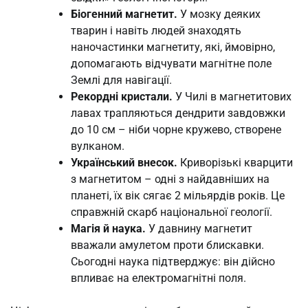
Біогенний магнетит.
У мозку деяких
тварин і навіть людей знаходять
наночастинки магнетиту, які, ймовірно,
допомагають відчувати магнітне поле
Землі для навігації.
Рекордні кристали.
У Чилі в магнетитових
лавах трапляються дендрити завдовжки
до 10 см – ніби чорне кружево, створене
вулканом.
Український внесок.
Криворізькі кварцити
з магнетитом – одні з найдавніших на
планеті, їх вік сягає 2 мільярдів років. Це
справжній скарб національної геології.
Магія й наука.
У давнину магнетит
вважали амулетом проти блискавки.
Сьогодні наука підтверджує: він дійсно
впливає на електромагнітні поля.