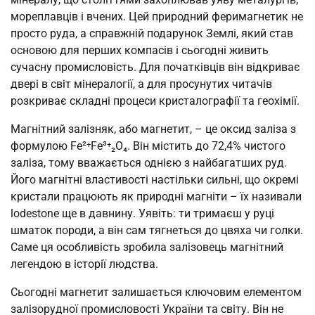
мореплавців і вчених. Цей природний феримагнетик не
просто руда, а справжній подарунок Землі, який став
основою для перших компасів і сьогодні живить
сучасну промисловість. Для початківців він відкриває
двері в світ мінералогії, а для просунутих читачів
розкриває складні процеси кристалографії та геохімії.
Магнітний залізняк, або магнетит, – це оксид заліза з
формулою Fe²⁺Fe³⁺₂O₄. Він містить до 72,4% чистого
заліза, тому вважається однією з найбагатших руд.
Його магнітні властивості настільки сильні, що окремі
кристали працюють як природні магніти – їх називали
lodestone ще в давнину. Уявіть: ти тримаєш у руці
шматок породи, а він сам тягнеться до цвяха чи голки.
Саме ця особливість зробила залізовець магнітний
легендою в історії людства.
Сьогодні магнетит залишається ключовим елементом
залізорудної промисловості України та світу. Він не