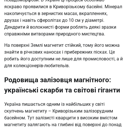
яскраво проявилися в Криворізькому басейні. Мінерал
накопичується в зернистих масах, вкрапленнях,
друзах і навіть сферолітах до 10 см у діаметрі.
Дендрити й волокнисті форми роблять деякі зразки
справжніми витворами природного мистецтва.
На поверхні Землі магнетит стійкий, тому його можна
знайти в річкових наносах і прибережних пісках. Це
робить його доступним не лише для промисловості, а й
для колекціонерів-любительів.
Родовища залізовця магнітного:
українські скарби та світові гіганти
Україна пишається одним із найбільших у світі
скупчень магнетиту – Криворізьким залізорудним
басейном. Тут залізисті кварцити з високим вмістом
магнетиту залягають на глибині від поверхні до понад