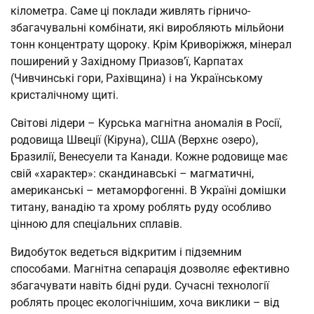
кілометра. Саме ці поклади живлять гірничо-
збагачувальні комбінати, які виробляють мільйони
тонн концентрату щороку. Крім Криворіжжя, мінерал
поширений у Західному Приазов’ї, Карпатах
(Чивчинські гори, Рахівщина) і на Українському
кристалічному щиті.
Світові лідери – Курська магнітна аномалія в Росії,
родовища Швеції (Кіруна), США (Верхнє озеро),
Бразилії, Венесуели та Канади. Кожне родовище має
свій «характер»: скандинавські – магматичні,
американські – метаморфогенні. В Україні домішки
титану, ванадію та хрому роблять руду особливо
цінною для спеціальних сплавів.
Видобуток ведеться відкритим і підземним
способами. Магнітна сепарація дозволяє ефективно
збагачувати навіть бідні руди. Сучасні технології
роблять процес екологічнішим, хоча виклики – від