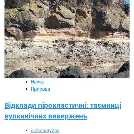
Наука
Природа
Відклади пірокластичні: таємниці
вулканічних вивержень
dictionarygeo