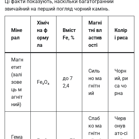
Ці факти показують, наскільки багатогранний
звичайний на перший погляд чорний камінь.
Хіміч
Магні
Міне
на ф
Вміст
тні вл
Колір
рал
орму
Fe, %
астив
і риса
ла
ості
Магн
етит
Силь
Чорн
(залі
до 7
но ма
ий, ри
зове
Fe₃O₄
2,4
гнітн
са чо
ць м
ий
рна
агніт
ний)
Слаб
Черв
ко ма
онув
гнітн
ато-сі
Гема