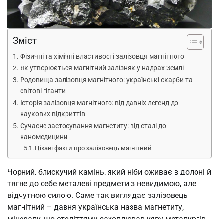
Зміст
Фізичні та хімічні властивості залізовця магнітного
Як утворюється магнітний залізняк у надрах Землі
Родовища залізовця магнітного: українські скарби та
світові гіганти
Історія залізовця магнітного: від давніх легенд до
наукових відкриттів
Сучасне застосування магнетиту: від сталі до
наномедицини
Цікаві факти про залізовець магнітний
Чорний, блискучий камінь, який ніби оживає в долоні й
тягне до себе металеві предмети з невидимою, але
відчутною силою. Саме так виглядає залізовець
магнітний – давня українська назва магнетиту,
мінералу, що століттями захоплював уяву металургів,