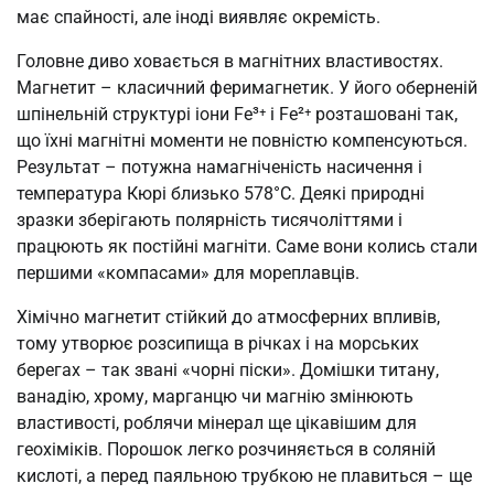
має спайності, але іноді виявляє окремість.
Головне диво ховається в магнітних властивостях.
Магнетит – класичний феримагнетик. У його оберненій
шпінельній структурі іони Fe³⁺ і Fe²⁺ розташовані так,
що їхні магнітні моменти не повністю компенсуються.
Результат – потужна намагніченість насичення і
температура Кюрі близько 578°C. Деякі природні
зразки зберігають полярність тисячоліттями і
працюють як постійні магніти. Саме вони колись стали
першими «компасами» для мореплавців.
Хімічно магнетит стійкий до атмосферних впливів,
тому утворює розсипища в річках і на морських
берегах – так звані «чорні піски». Домішки титану,
ванадію, хрому, марганцю чи магнію змінюють
властивості, роблячи мінерал ще цікавішим для
геохіміків. Порошок легко розчиняється в соляній
кислоті, а перед паяльною трубкою не плавиться – ще