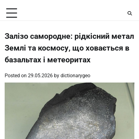
Skip
Sunday, August 9, 2026
to
content
Залізо самородне: рідкісний метал
Землі та космосу, що ховається в
базальтах і метеоритах
Posted on
29.05.2026
by
dictionarygeo