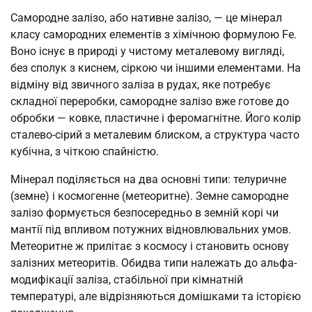
Самородне залізо, або нативне залізо, — це мінерал
класу самородних елементів з хімічною формулою Fe.
Воно існує в природі у чистому металевому вигляді,
без сполук з киснем, сіркою чи іншими елементами. На
відміну від звичного заліза в рудах, яке потребує
складної переробки, самородне залізо вже готове до
обробки — ковке, пластичне і феромагнітне. Його колір
сталево-сірий з металевим блиском, а структура часто
кубічна, з чіткою спайністю.
Мінерал поділяється на два основні типи: телуричне
(земне) і космогенне (метеоритне). Земне самородне
залізо формується безпосередньо в земній корі чи
мантії під впливом потужних відновлювальних умов.
Метеоритне ж прилітає з космосу і становить основу
залізних метеоритів. Обидва типи належать до альфа-
модифікації заліза, стабільної при кімнатній
температурі, але відрізняються домішками та історією