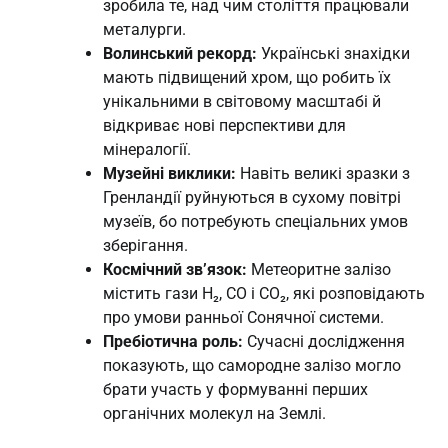
зробила те, над чим століття працювали
металурги.
Волинський рекорд:
Українські знахідки
мають підвищений хром, що робить їх
унікальними в світовому масштабі й
відкриває нові перспективи для
мінералогії.
Музейні виклики:
Навіть великі зразки з
Гренландії руйнуються в сухому повітрі
музеїв, бо потребують спеціальних умов
зберігання.
Космічний зв’язок:
Метеоритне залізо
містить гази H₂, CO і CO₂, які розповідають
про умови ранньої Сонячної системи.
Пребіотична роль:
Сучасні дослідження
показують, що самородне залізо могло
брати участь у формуванні перших
органічних молекул на Землі.