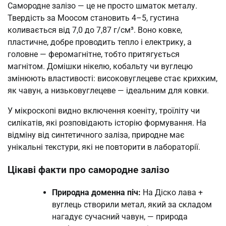
Самородне залізо — це не просто шматок металу.
Твердість за Моосом становить 4–5, густина
коливається від 7,0 до 7,87 г/см³. Воно ковке,
пластичне, добре проводить тепло і електрику, а
головне — феромагнітне, тобто притягується
магнітом. Домішки нікелю, кобальту чи вуглецю
змінюють властивості: високовуглецеве стає крихким,
як чавун, а низьковуглецеве — ідеальним для ковки.
У мікроскопі видно включення коеніту, троїліту чи
силікатів, які розповідають історію формування. На
відміну від синтетичного заліза, природне має
унікальні текстури, які не повторити в лабораторії.
Цікаві факти про самородне залізо
Природна доменна піч:
На Діско лава +
вуглець створили метал, який за складом
нагадує сучасний чавун, — природа