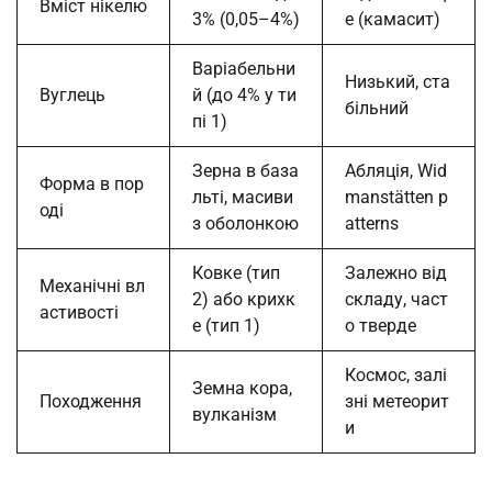
Вміст нікелю
3% (0,05–4%)
е (камасит)
Варіабельни
Низький, ста
Вуглець
й (до 4% у ти
більний
пі 1)
Зерна в база
Абляція, Wid
Форма в пор
льті, масиви
manstätten p
оді
з оболонкою
atterns
Ковке (тип
Залежно від
Механічні вл
2) або крихк
складу, част
астивості
е (тип 1)
о тверде
Космос, залі
Земна кора,
Походження
зні метеорит
вулканізм
и