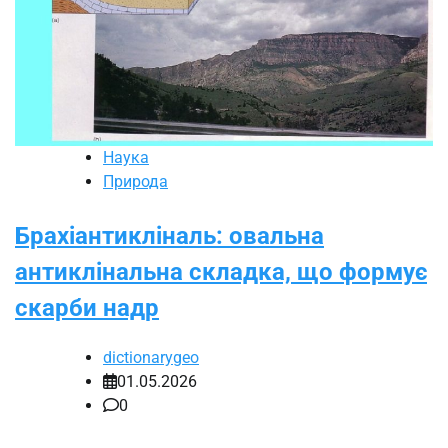
Наука
Природа
Брахіантикліналь: овальна
антиклінальна складка, що формує
скарби надр
dictionarygeo
01.05.2026
0