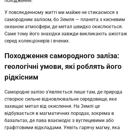
походження.
У повсякденному житті ми майже не стикаємося з
самородним залізом, бо Земля — планета з кисневим
океаном атмосфери, де метал швидко окислюється.
Саме тому його знахідки завжди викликають ажіотаж
серед колекціонерів і вчених.
Походження самородного заліза:
геологічні умови, які роблять його
рідкісним
Самородне залізо з’являється лише там, де природа
створює сильне відновлювальне середовище, яке
захищає метал від окислення. На Землі це
відбувається в магматичних породах, зокрема в
базальтах, де лава взаємодіє з вуглецевими або
графітовими відкладами. Уявіть гарячу магму, яка