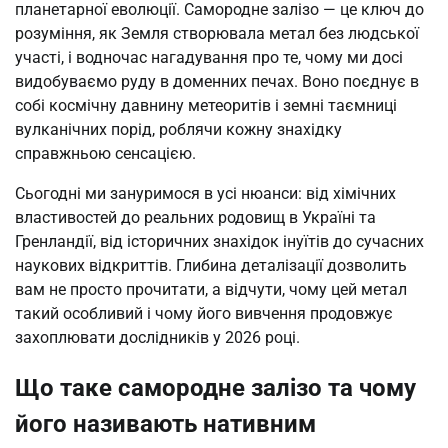
планетарної еволюції. Самородне залізо — це ключ до
розуміння, як Земля створювала метал без людської
участі, і водночас нагадування про те, чому ми досі
видобуваємо руду в доменних печах. Воно поєднує в
собі космічну давнину метеоритів і земні таємниці
вулканічних порід, роблячи кожну знахідку
справжньою сенсацією.
Сьогодні ми зануримося в усі нюанси: від хімічних
властивостей до реальних родовищ в Україні та
Гренландії, від історичних знахідок інуїтів до сучасних
наукових відкриттів. Глибина деталізації дозволить
вам не просто прочитати, а відчути, чому цей метал
такий особливий і чому його вивчення продовжує
захоплювати дослідників у 2026 році.
Що таке самородне залізо та чому
його називають нативним