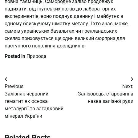
повна таємниць. Самородне залізо продовжує
надихати: від інуїтських ножів до лабораторних
експериментів, воно поєднує давнину і майбутнє в
одному блискучому шматку металу. І хто знає, може,
саме в українських базальтах чи гренландських
скелях приховується ще один великий сюрприз для
наступного покоління дослідників.
Posted in
Природа
Post
Previous:
Next:
navigation
Залізняк червоний:
Залізовець: старовинна
гематит як основа
назва залізної руди
металургії та загадковий
мінерал України
Related Posts