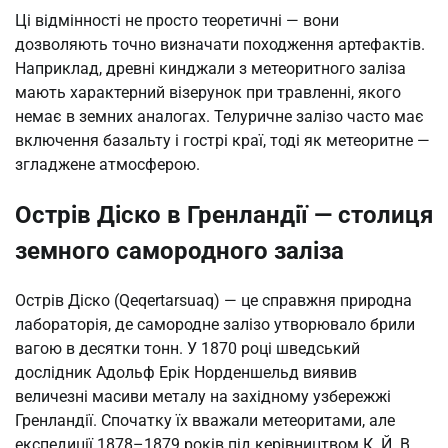
Ці відмінності не просто теоретичні — вони
дозволяють точно визначати походження артефактів.
Наприклад, древні кинджали з метеоритного заліза
мають характерний візерунок при травленні, якого
немає в земних аналогах. Телуричне залізо часто має
включення базальту і гострі краї, тоді як метеоритне —
згладжене атмосферою.
Острів Діско в Гренландії — столиця
земного самородного заліза
Острів Діско (Qeqertarsuaq) — це справжня природна
лабораторія, де самородне залізо утворювало брили
вагою в десятки тонн. У 1870 році шведський
дослідник Адольф Ерік Норденшельд виявив
величезні масиви металу на західному узбережжі
Гренландії. Спочатку їх вважали метеоритами, але
експедиції 1878–1879 років під керівництвом К. Й. В.