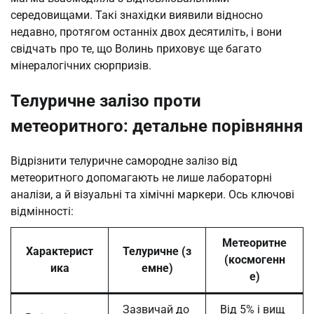
середовищами. Такі знахідки виявили відносно
недавно, протягом останніх двох десятиліть, і вони
свідчать про те, що Волинь приховує ще багато
мінералогічних сюрпризів.
Телуричне залізо проти
метеоритного: детальне порівняння
Відрізнити телуричне самородне залізо від
метеоритного допомагають не лише лабораторні
аналізи, а й візуальні та хімічні маркери. Ось ключові
відмінності:
Метеоритне
Характерист
Телуричне (з
(космогенн
ика
емне)
е)
Зазвичай до
Від 5% і вищ