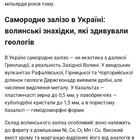
мільярди років тому.
Самородне залізо в Україні:
волинські знахідки, які здивували
геологів
В Україні самородне залізо — не екзотика з далекої
Гренландії, а реальність Західної Волині. У вендських
вулканітах Рафалівської, Гірницької та Чорторийської
ділянок геологи Держгеонадр виявили дрібні, але
численні виділення металу. У базальтах —
пластинчасті зерна до 0,5 мм, у лавобрекчіях —
кубоподібні кристали до 1,5 мм, а в пористому
базальті — геміідіоморфні форми.
Склад волинського заліза особливий: воно належить
до фериту з домішками Ni, Co, Cr, Mn і Cu. Високий
вміст хрому та марганцю відрізняє його від аналогів в