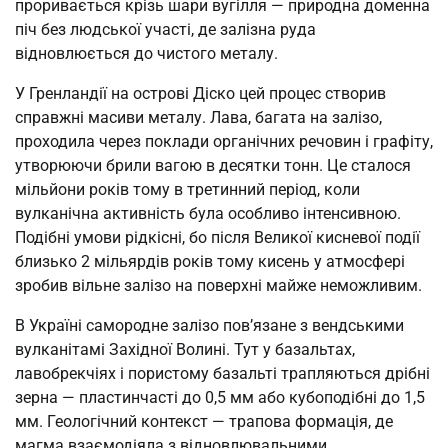
проривається крізь шари вугілля — природна доменна
піч без людської участі, де залізна руда
відновлюється до чистого металу.
У Гренландії на острові Діско цей процес створив
справжні масиви металу. Лава, багата на залізо,
проходила через поклади органічних речовин і графіту,
утворюючи брили вагою в десятки тонн. Це сталося
мільйони років тому в третинний період, коли
вулканічна активність була особливо інтенсивною.
Подібні умови рідкісні, бо після Великої кисневої події
близько 2 мільярдів років тому кисень у атмосфері
зробив вільне залізо на поверхні майже неможливим.
В Україні самородне залізо пов’язане з вендськими
вулканітамі Західної Волині. Тут у базальтах,
лавобрекчіях і пористому базальті трапляються дрібні
зерна — пластинчасті до 0,5 мм або кубоподібні до 1,5
мм. Геологічний контекст — трапова формація, де
магма взаємодіяла з відновлювальними