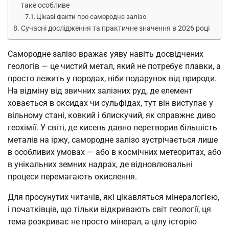
таке особливе
Цікаві факти про самородне залізо
Сучасні дослідження та практичне значення в 2026 році
Самородне залізо вражає уяву навіть досвідчених
геологів — це чистий метал, який не потребує плавки, а
просто лежить у породах, ніби подарунок від природи.
На відміну від звичних залізних руд, де елемент
ховається в оксидах чи сульфідах, тут він виступає у
вільному стані, ковкий і блискучий, як справжнє диво
геохімії. У світі, де кисень давно перетворив більшість
металів на іржу, самородне залізо зустрічається лише
в особливих умовах — або в космічних метеоритах, або
в унікальних земних надрах, де відновлювальні
процеси перемагають окислення.
Для просунутих читачів, які цікавляться мінералогією,
і початківців, що тільки відкривають світ геології, ця
тема розкриває не просто мінерал, а цілу історію