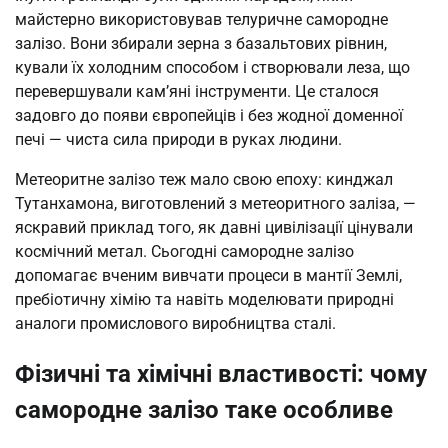
майстерно використовував телуричне самородне
залізо. Вони збирали зерна з базальтових рівнин,
кували їх холодним способом і створювали леза, що
перевершували кам’яні інструменти. Це сталося
задовго до появи європейців і без жодної доменної
печі — чиста сила природи в руках людини.
Метеоритне залізо теж мало свою епоху: кинджал
Тутанхамона, виготовлений з метеоритного заліза, —
яскравий приклад того, як давні цивілізації цінували
космічний метал. Сьогодні самородне залізо
допомагає вченим вивчати процеси в мантії Землі,
пребіотичну хімію та навіть моделювати природні
аналоги промислового виробництва сталі.
Фізичні та хімічні властивості: чому
самородне залізо таке особливе