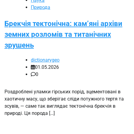
Наука
Природа
Брекчія тектонічна: кам’яні архіви
земних розломів та титанічних
зрушень
dictionarygeo
01.05.2026
0
Роздроблені уламки гірських порід, зцементовані в
хаотичну масу, що зберігає сліди потужного тертя та
зсувів, — саме так виглядає тектонічна брекчія в
природі. Ця порода […]