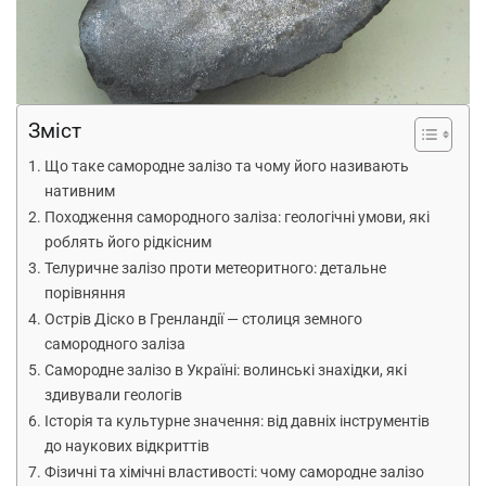
Зміст
Що таке самородне залізо та чому його називають
нативним
Походження самородного заліза: геологічні умови, які
роблять його рідкісним
Телуричне залізо проти метеоритного: детальне
порівняння
Острів Діско в Гренландії — столиця земного
самородного заліза
Самородне залізо в Україні: волинські знахідки, які
здивували геологів
Історія та культурне значення: від давніх інструментів
до наукових відкриттів
Фізичні та хімічні властивості: чому самородне залізо