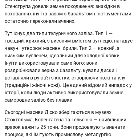
Стенструпа довели земне походження: знахідки в
похованнях інуїтів разом з базальтом і інструментами
остаточно переконали вчених.
Тут існує два типи телуричного заліза. Тип 1 —
твердий, крихкий, з високим вмістом вуглецю, нагадує
чавун і утворює масивні брили. Тип 2 — ковкий, з
низьким вуглецем, ідеальний для холодної ковки.
Інуїти використовували саме його: вони
роздрібнювали зерна з базальту, кували диски і
вставляли в руків’я з кістки, створюючи ножі та улу
(традиційні жіночі ножі). Це єдиний відомий випадок у
історії, коли люди активно використовували земне
самородне залізо без плавки.
Сьогодні масиви Діско зберігаються в музеях
Стокгольма, Копенгагена та Гельсінкі — найбільший
зразок важить 25 тонн. Вони продовжують вивчати
процеси, які імітують промислову металургію