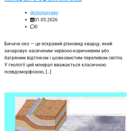
dictionarygeo
01.05.2026
0
Бичаче око — це яскравий різновид кварцу, який
зачаровує насиченим червоно-коричневим або
багряним відтінком і шовковистим переливом світла.
У геології цей мінерал вважається класичною
псевдоморфозою, […]