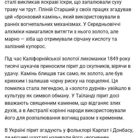
сталі викликав яскраві іскри, що запалювали суху
траву чи трут. Пліній Старший у своїх працях згадував
цей «бронзовий камінь», який використовували в
ранніх вогнепальних механізмах. У Середньовіччі
алхіміки намагалися витягти з нього золото, але
марно — хіба що отримували сірчану кислоту та
залізний купорос.
Під час Каліфорнійської золотої лихоманки 1849 року
тисячі шукачів приносили пірит до скупників, вірячи в
удачу. Камінь блищав так само, як золото, але був
крихким і залишав чорну риску на порцеляні. Ця
помилка стала легендою, а «золото дурнів» увійшло в
культуру як символ обману. У Таїланді пірит досі
вважають священним каменем, що відганяє злих
духів, а в Австралії корінні народи використовували
його для розпалювання вогнищ разом з кременем.
В Україні пірит згадують у фольклорі Карпат і Донбасу,
де місцеві шахтарі називали його «вогняним