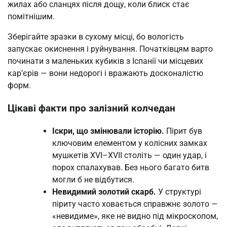
жилах або сланцях після дощу, коли блиск стає
помітнішим.
Зберігайте зразки в сухому місці, бо вологість
запускає окиснення і руйнування. Початківцям варто
починати з маленьких кубиків з Іспанії чи місцевих
кар’єрів — вони недорогі і вражають досконалістю
форм.
Цікаві факти про залізний колчедан
Іскри, що змінювали історію.
Пірит був
ключовим елементом у колісних замках
мушкетів XVI–XVII століть — один удар, і
порох спалахував. Без нього багато битв
могли б не відбутися.
Невидимий золотий скарб.
У структурі
піриту часто ховається справжнє золото —
«невидиме», яке не видно під мікроскопом,