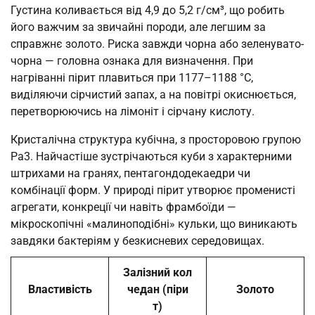
Густина коливається від 4,9 до 5,2 г/см³, що робить
його важчим за звичайні породи, але легшим за
справжнє золото. Риска завжди чорна або зеленувато-
чорна — головна ознака для визначення. При
нагріванні пірит плавиться при 1177–1188 °C,
виділяючи сірчистий запах, а на повітрі окиснюється,
перетворюючись на лімоніт і сірчану кислоту.
Кристалічна структура кубічна, з просторовою групою
Pa3. Найчастіше зустрічаються куби з характерними
штрихами на гранях, пентагондодекаедри чи
комбінації форм. У природі пірит утворює променисті
агрегати, конкреції чи навіть фрамбоїди —
мікроскопічні «малиноподібні» кульки, що виникають
завдяки бактеріям у безкисневих середовищах.
Залізний кол
Властивість
чедан (піри
Золото
т)