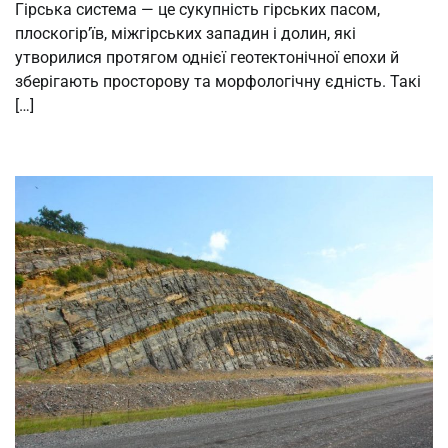
Гірська система — це сукупність гірських пасом,
плоскогір’їв, міжгірських западин і долин, які
утворилися протягом однієї геотектонічної епохи й
зберігають просторову та морфологічну єдність. Такі
[…]