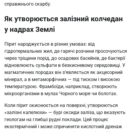
справжнього скарбу.
Як утворюється залізний колчедан
у надрах Землі
Пірит народжується в різних умовах: від
гідротермальних жил, де гарячі розчини просочуються
через тріщини порід, до осадових басейнів, де бактерії
відновлюють сульфати в безкисневому середовищі. У
магматичних породах він з’являється як акцесорний
мінерал, а в метаморфічних — під тиском і високою
температурою. Фрамбоїди, наприклад, створюють
мікроорганізми в мулах Чорного моря чи болотах.
Коли пірит окиснюється на поверхні, утворюються
«залізні капелюхи» — бурі оксиди заліза, що вказують
геологам на глибші рудні поклади. Цей процес
екзотермічний і може спричиняти кислотний дренаж