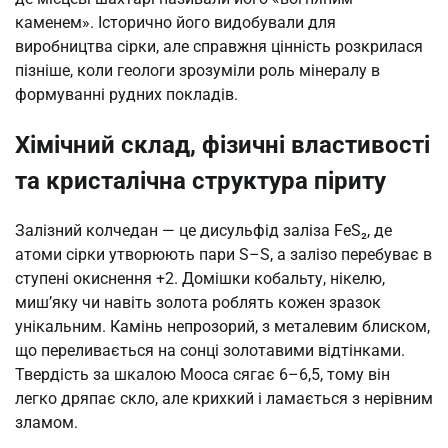
каменем». Історично його видобували для
виробництва сірки, але справжня цінність розкрилася
пізніше, коли геологи зрозуміли роль мінералу в
формуванні рудних покладів.
Хімічний склад, фізичні властивості
та кристалічна структура піриту
Залізний колчедан — це дисульфід заліза FeS₂, де
атоми сірки утворюють пари S–S, а залізо перебуває в
ступені окиснення +2. Домішки кобальту, нікелю,
миш’яку чи навіть золота роблять кожен зразок
унікальним. Камінь непрозорий, з металевим блиском,
що переливається на сонці золотавими відтінками.
Твердість за шкалою Мооса сягає 6–6,5, тому він
легко дряпає скло, але крихкий і ламається з нерівним
зламом.