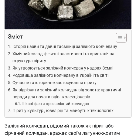
Зміст
Історія назви та давні таємниці залізного колчедану
Хімічний склад, фізичні властивості та кристалічна
структура піриту
Як утворюється залізний колчедан у надрах Землі
Родовища залізного колчедану в Україні та світі
Сучасне та історичне застосування піриту
Як відрізнити залізний колчедан від золота: практичні
поради для початківців і колекціонерів
Цікаві факти про залізний колчедан
Пірит у культурі, ювелірці та майбутніх технологіях
Залізний колчедан, відомий також як пірит або
сірчаний колчедан, вражає своїм латунно-жовтим