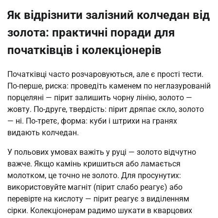
Як відрізнити залізний колчедан від
золота: практичні поради для
початківців і колекціонерів
Початківці часто розчаровуються, але є прості тести.
По-перше, риска: проведіть каменем по неглазурованій
порцеляні — пірит залишить чорну лінію, золото —
жовту. По-друге, твердість: пірит дряпає скло, золото
— ні. По-третє, форма: куби і штрихи на гранях
видають колчедан.
У польових умовах важіть у руці — золото відчутно
важче. Якщо камінь кришиться або ламається
молотком, це точно не золото. Для просунутих:
використовуйте магніт (пірит слабо реагує) або
перевірте на кислоту — пірит реагує з виділенням
сірки. Колекціонерам радимо шукати в кварцових