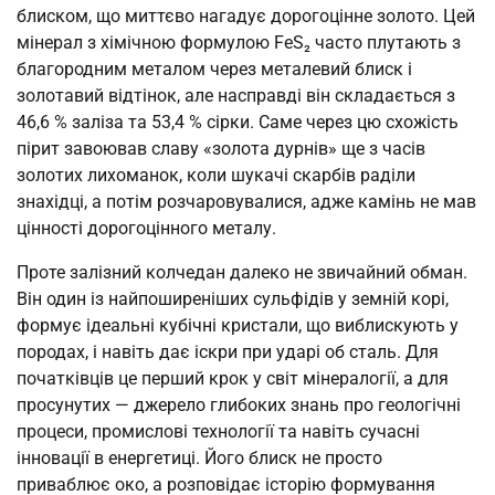
блиском, що миттєво нагадує дорогоцінне золото. Цей
мінерал з хімічною формулою FeS₂ часто плутають з
благородним металом через металевий блиск і
золотавий відтінок, але насправді він складається з
46,6 % заліза та 53,4 % сірки. Саме через цю схожість
пірит завоював славу «золота дурнів» ще з часів
золотих лихоманок, коли шукачі скарбів раділи
знахідці, а потім розчаровувалися, адже камінь не мав
цінності дорогоцінного металу.
Проте залізний колчедан далеко не звичайний обман.
Він один із найпоширеніших сульфідів у земній корі,
формує ідеальні кубічні кристали, що виблискують у
породах, і навіть дає іскри при ударі об сталь. Для
початківців це перший крок у світ мінералогії, а для
просунутих — джерело глибоких знань про геологічні
процеси, промислові технології та навіть сучасні
інновації в енергетиці. Його блиск не просто
приваблює око, а розповідає історію формування