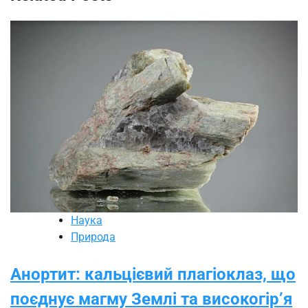
Наука
Природа
Анортит: кальцієвий плагіоклаз, що
поєднує магму Землі та високогір’я