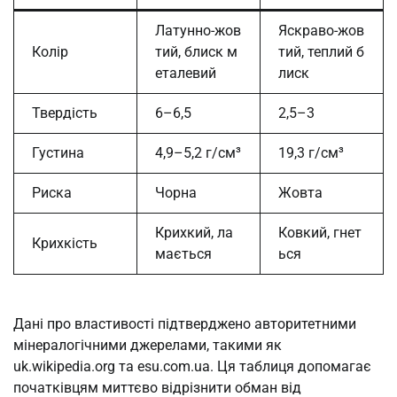
Латунно-жов
Яскраво-жов
Колір
тий, блиск м
тий, теплий б
еталевий
лиск
Твердість
6–6,5
2,5–3
Густина
4,9–5,2 г/см³
19,3 г/см³
Риска
Чорна
Жовта
Крихкий, ла
Ковкий, гнет
Крихкість
мається
ься
Дані про властивості підтверджено авторитетними
мінералогічними джерелами, такими як
uk.wikipedia.org та esu.com.ua. Ця таблиця допомагає
початківцям миттєво відрізнити обман від