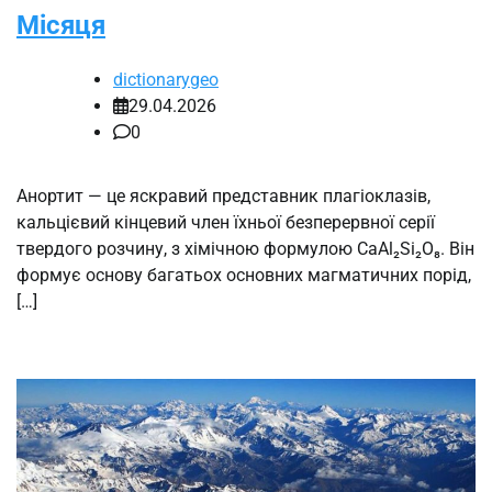
Місяця
dictionarygeo
29.04.2026
0
Анортит — це яскравий представник плагіоклазів,
кальцієвий кінцевий член їхньої безперервної серії
твердого розчину, з хімічною формулою CaAl₂Si₂O₈. Він
формує основу багатьох основних магматичних порід,
[…]