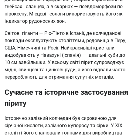
гнейсах і сланцях, а в скарнах — псевдоморфози по
піроксену. Місцеві геологи використовують його як
індикатор рудоносних зон.
Світові гіганти — Ріо-Тінто в Іспанії, де колчеданові
поклади експлуатують століттями, родовища в Перу,
США, Німеччині та Росії. Найкрасивіші кристали
видобувають у Навахуні (Іспанія) — ідеальні куби до
10 см завбільшки. У всьому світі пірит супроводжує
мідні, свинцеві та цинкові руди, а його відвали часто
переробляють для отримання супутніх металів.
Сучасне та історичне застосування
піриту
Історично залізний колчедан був сировиною для
сірчаної кислоти, залізного купоросу та сірки. У XIX
столітті його спалювали тоннами для виробництва