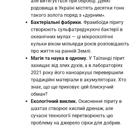
але витягується при обробці. Деякі
родовища в Україні містять десятки тонн
такого золота поряд з «дурним».
Бактеріальні фабрики.
Фрамбоїди піриту
створюють сульфатредукуючі бактерії в
океанічних мулах — ці мікроскопічні
кульки віком мільярди років розповідають
про життя на ранній Землі.
Магія та наука в одному.
У Таїланді пірит
захищає від злих духів, а в лабораторіях
2021 року його наноаркуші перевершили
традиційні матеріали в акумуляторах. Хто
знає, що ще приховує цей блискучий
обман?
Екологічний виклик.
Окиснення піриту в
шахтах створює кислий дренаж, але
сучасні технології перетворюють цю
проблему на джерело сірки для добрив.