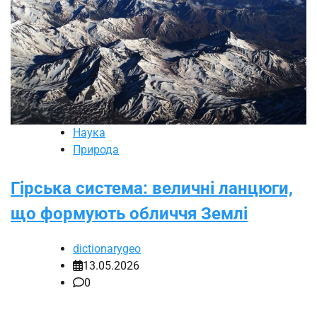
Наука
Природа
Гірська система: величні ланцюги,
що формують обличчя Землі
dictionarygeo
13.05.2026
0