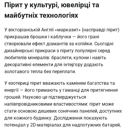
Пірит у культурі, ювелірці та
майбутніх технологіях
У вікторіанській Англії «марказит» (насправді пірит)
прикрашав брошки і каблучки — його грані
створювали ефект діамантів за копійки. Сьогодні
дизайнерські прикраси з піриту популярні серед
любителів мінералів: браслети, кулони і навіть
декоративні елементи для інтер’єру додають
золотавого тепла без переплати.
У езотериці пірит вважають каменем багатства та
енергії — його тримають у гаманці для притягнення
грошей. Науково це підтверджується
напівпровідниковими властивостями: пірит може
стати основою дешевих сонячних панелей, доступних
для кожного будинку. Дослідження показують
потенціал у 2D-матеріалах для надпотужних батарей,