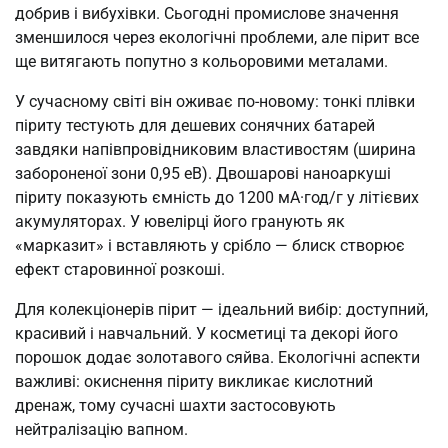
добрив і вибухівки. Сьогодні промислове значення
зменшилося через екологічні проблеми, але пірит все
ще витягають попутно з кольоровими металами.
У сучасному світі він оживає по-новому: тонкі плівки
піриту тестують для дешевих сонячних батарей
завдяки напівпровідниковим властивостям (ширина
забороненої зони 0,95 еВ). Двошарові наноаркуші
піриту показують ємність до 1200 мА·год/г у літієвих
акумуляторах. У ювелірці його гранують як
«марказит» і вставляють у срібло — блиск створює
ефект старовинної розкоші.
Для колекціонерів пірит — ідеальний вибір: доступний,
красивий і навчальний. У косметиці та декорі його
порошок додає золотавого сяйва. Екологічні аспекти
важливі: окиснення піриту викликає кислотний
дренаж, тому сучасні шахти застосовують
нейтралізацію вапном.