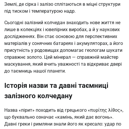
Землі, де сірка і залізо сплітаються в міцні структури
під тиском і температурою надр.
Сьогодні залізний колчедан знаходить нове життя не
лише в колекціях і ювелірних виробах, а й у наукових
дослідженнях. Він стає основою для перспективних
матеріалів у сонячних батареях і акумуляторах, а його
присутність у родовищах допомагає геологам шукати
справжнє золото. Цей мінерал — справжній майстер
маскування, який вчить уважності та відкриває двері
до таємниць нашої планети.
Історія назви та давні таємниці
залізного колчедану
Назва «пірит» походить від грецького «πυρίτης λίθος»,
що буквально означає «камінь, який дає вогонь».
Давні греки і римляни знали його як кресало: удар по