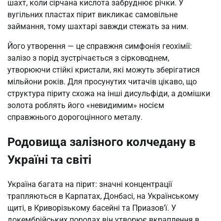
шахт, коли сірчана кислота забруднює річки. У
вугільних пластах пірит викликає самовільне
займання, тому шахтарі завжди стежать за ним.
Його утворення — це справжня симфонія геохімії:
залізо з порід зустрічається з сірководнем,
утворюючи стійкі кристали, які можуть зберігатися
мільйони років. Для просунутих читачів цікаво, що
структура піриту схожа на інші дисульфіди, а домішки
золота роблять його «невидимим» носієм
справжнього дорогоцінного металу.
Родовища залізного колчедану в
Україні та світі
Україна багата на пірит: значні концентрації
трапляються в Карпатах, Донбасі, на Українському
щиті, в Криворізькому басейні та Приазов’ї. У
докембрійських породах він утворює вкраплення в