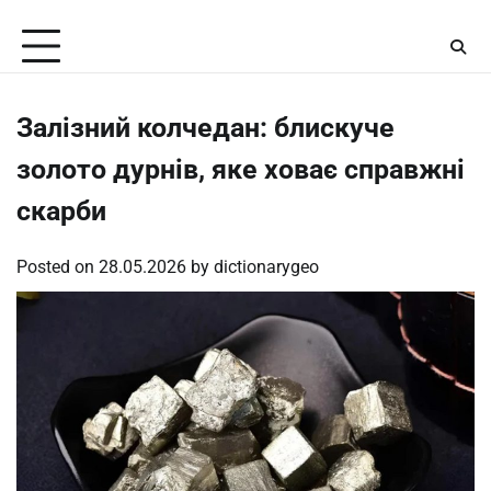
Skip
Friday, August 7, 2026
to
content
Залізний колчедан: блискуче
золото дурнів, яке ховає справжні
скарби
Posted on
28.05.2026
by
dictionarygeo