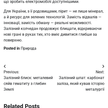
що зробить електромобілі доступнішими.
Для України, з її родовищами, пірит — не лише мінерал,
а й ресурс для зелених технологій. Замість відвалів —
інновації, замість обману — реальні можливості.
Залізний колчедан продовжує блищати, відкриваючи
нові грані в руках тих, хто вміє дивитися глибше за
поверхню.
Posted in
Природа
Post
Previous:
Next:
navigation
Залізний блиск: металевий
Залізний шпат: карбонат
сяйв гематиту з глибин
заліза, який кував історію
Землі
металургії
Related Posts