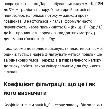
розрахунків, закон Дарсі набуває вигляду v = –K_f ∇H,
де ∇H — градієнт напору. У векторній нотації це
підкреслює напрямок потоку — завжди проти
градієнта. В нафтогазовій галузі формулу часто
переписують через проникність: Q = (k / μ) · F · (Δp / L),
де k — проникність породи в квадратних метрах, μ —
динамічна в’язкість флюїду.
Така форма дозволяє враховувати властивості самої
рідини: густіша нафта фільтруватиметься повільніше
за однакових умов. Перехід від гідравлічного напору
до тиску робить закон універсальним для будь-яких
флюїдів.
Коефіцієнт фільтрації: що це і як
його визначати
Коефіцієнт фільтрації K_f — серце закону. Він залежить