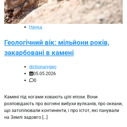
Наука
Геологічний вік: мільйони років,
закарбовані в камені
dictionarygeo
05.05.2026
0
Камені під ногами ховають цілі епохи. Вони
розповідають про вогняні вибухи вулканів, про океани,
що затоплювали континенти, і про істот, які панували
на Землі задовго […]