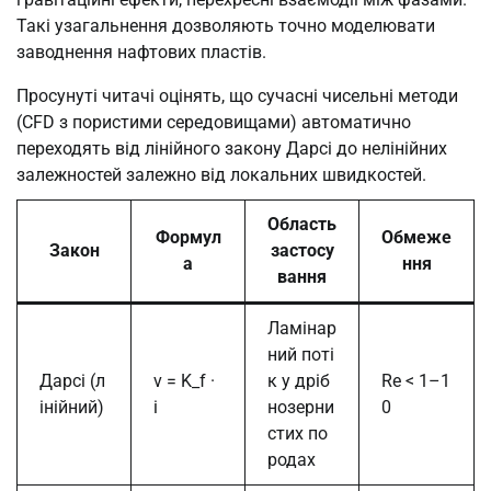
Такі узагальнення дозволяють точно моделювати
заводнення нафтових пластів.
Просунуті читачі оцінять, що сучасні чисельні методи
(CFD з пористими середовищами) автоматично
переходять від лінійного закону Дарсі до нелінійних
залежностей залежно від локальних швидкостей.
Область
Формул
Обмеже
Закон
застосу
а
ння
вання
Ламінар
ний поті
Дарсі (л
v = K_f ·
к у дріб
Re < 1–1
інійний)
i
нозерни
0
стих по
родах