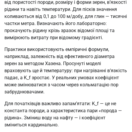
від пористості породи, розміру і форми зерен, в’язкості
рідини та навіть температури. Для пісків значення
коливаються від 0,1 до 100 м/добу, для глин — тисячні
частки метра. Визначають його лабораторно:
прокачують рідину крізь зразок відомої площі та
вимірюють витрату при відомому градієнті.
Практики використовують емпіричні формули,
наприклад, залежність від ефективного діаметра
зерен за методом Хазена. Просунуті моделі
враховують ще й температуру: при нагріванні в’язкість
падає, а K_f зростає. У реальних умовах коефіцієнт
може змінюватися з часом через кольматацію пор
забруднювачами.
Для початківців важливо запам’ятати: K_f — це не
константа породи, а характеристика пари «порода —
рідина». Зміниш воду на нафту — і коефіцієнт
зміниться кардинально.