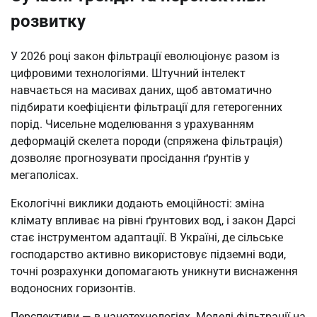
розвитку
У 2026 році закон фільтрації еволюціонує разом із
цифровими технологіями. Штучний інтелект
навчається на масивах даних, щоб автоматично
підбирати коефіцієнти фільтрації для гетерогенних
порід. Чисельне моделювання з урахуванням
деформацій скелета породи (спряжена фільтрація)
дозволяє прогнозувати просідання ґрунтів у
мегаполісах.
Екологічні виклики додають емоційності: зміна
клімату впливає на рівні ґрунтових вод, і закон Дарсі
стає інструментом адаптації. В Україні, де сільське
господарство активно використовує підземні води,
точні розрахунки допомагають уникнути виснаження
водоносних горизонтів.
Перспективи — в нанотехнологіях. Моделі фільтрації на