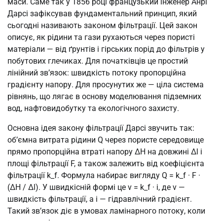
маси. Саме так у 1856 році французький інженер Анрі
Дарсі зафіксував фундаментальний принцип, який
сьогодні називають законом фільтрації. Цей закон
описує, як рідини та гази рухаються через пористі
матеріали — від ґрунтів і гірських порід до фільтрів у
побутових глечиках. Для початківців це простий
лінійний зв’язок: швидкість потоку пропорційна
градієнту напору. Для просунутих же — ціла система
рівнянь, що лягає в основу моделювання підземних
вод, нафтовидобутку та екологічного захисту.
Основна ідея закону фільтрації Дарсі звучить так:
об’ємна витрата рідини Q через пористе середовище
прямо пропорційна втраті напору ΔH на довжині Δl і
площі фільтрації F, а також залежить від коефіцієнта
фільтрації k_f. Формула набирає вигляду Q = k_f · F ·
(ΔH / Δl). У швидкісній формі це v = k_f · i, де v —
швидкість фільтрації, а i — гідравлічний градієнт.
Такий зв’язок діє в умовах ламінарного потоку, коли