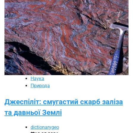
Наука
Природа
Джеспіліт: смугастий скарб заліза
та давньої Землі
dictionarygeo