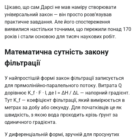
Цікаво, що сам Дарсі не мав наміру створювати
універсальний закон — він просто розв’язував
практичне завдання. Але його спостереження
виявилися настільки точними, що пережили понад 170
років і стали основою для тисяч наукових робіт.
Математична сутність закону
фільтрації
У найпростішій формі закон фільтрації записується
для прямолінійно-паралельного потоку. Витрата Q
дорівнює K_f · F · I, де I = ΔH / ΔL — напорний градієнт.
Тут K_f — коефіцієнт фільтрації, який вимірюється в
метрах за добу або секунду. Для початківців це як
швидкість, з якою вода проходить крізь ґрунт за
одиничного градієнта.
У диференціальній формі, зручній для просунутих