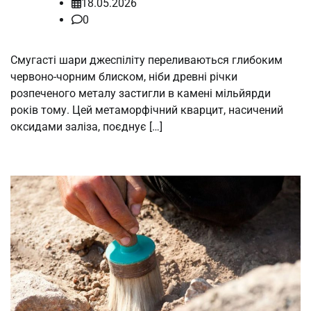
18.05.2026
0
Смугасті шари джеспіліту переливаються глибоким
червоно-чорним блиском, ніби древні річки
розпеченого металу застигли в камені мільйярди
років тому. Цей метаморфічний кварцит, насичений
оксидами заліза, поєднує […]