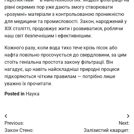
рівні окремих пор уже дають змогу створювати
«розумні» матеріали з контрольованою проникністю
для медицини та промисловості. Закон, народжений у
XIX столітті, продовжує жити і розвиватися, роблячи
наш світ безпечнішим і ефективнішим.
Кожного разу, коли вода тихо тече крізь пісок або
нафта повільно просочується до свердловини, за цим
стоїть геніальна простота закону фільтрації. Він
нагадує, що навіть найскладніші природні процеси
підкоряються чітким правилам — потрібно лише
уважно їх прочитати.
Posted in
Наука
Post
Previous:
Next:
navigation
Закон Стено:
Залізистий кварцит: