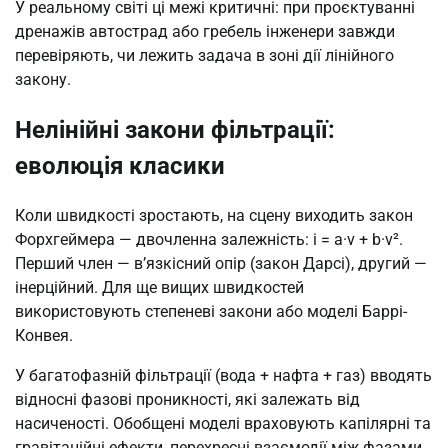
У реальному світі ці межі критичні: при проєктуванні
дренажів автострад або гребель інженери завжди
перевіряють, чи лежить задача в зоні дії лінійного
закону.
Нелінійні закони фільтрації:
еволюція класики
Коли швидкості зростають, на сцену виходить закон
Форхгеймера — двочленна залежність: i = a·v + b·v².
Перший член — в’язкісний опір (закон Дарсі), другий —
інерційний. Для ще вищих швидкостей
використовують степеневі закони або моделі Баррі-
Конвея.
У багатофазній фільтрації (вода + нафта + газ) вводять
відносні фазові проникності, які залежать від
насиченості. Обобщені моделі враховують капілярні та
гравітаційні ефекти, перехресні взаємодії між фазами.