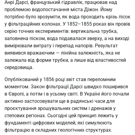
Анрі Дарсі, французький гідравлік, працював над
проблемою водопостачання міста Діжон. Йому
потрібно було зрозуміти, як вода проходить крізь пісок
у фільтраційних колонах. У 1852–1855 роках він провів
серію точних експериментів: вертикальна трубка,
заповнена піском, вода подавалася зверху, а на виході
вимірювали витрату і перепад напорів. Результат
виявився вражаючим — лінійна залежність, яка не
залежала від форми трубки, а лише від властивостей
середовища.
Опублікований у 1856 році звіт став переломним
моментом. Закон фільтрації Дарсі швидко поширився
в Європі, а потім і в усьому світі. В Україні його почали
активно застосовувати ще в радянські часи для
проєктування зрошувальних систем і дренажів у
степових регіонах. Сьогодні цей принцип лежить у
фундаменті цифрових моделей, які симулюють
фільтрацію в складних геологічних структурах.