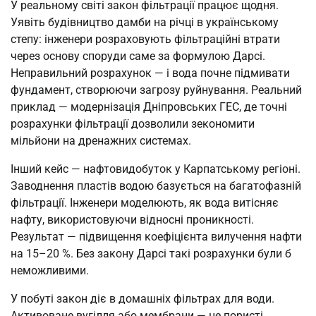
У реальному світі закон фільтрації працює щодня.
Уявіть будівництво дамби на річці в українському
степу: інженери розраховують фільтраційні втрати
через основу споруди саме за формулою Дарсі.
Неправильний розрахунок — і вода почне підмивати
фундамент, створюючи загрозу руйнування. Реальний
приклад — модернізація Дніпровських ГЕС, де точні
розрахунки фільтрації дозволили зекономити
мільйони на дренажних системах.
Інший кейс — нафтовидобуток у Карпатському регіоні.
Заводнення пластів водою базується на багатофазній
фільтрації. Інженери моделюють, як вода витісняє
нафту, використовуючи відносні проникності.
Результат — підвищення коефіцієнта вилучення нафти
на 15–20 %. Без закону Дарсі такі розрахунки були б
неможливими.
У побуті закон діє в домашніх фільтрах для води.
Активоване вугілля або мембрани — це пористі