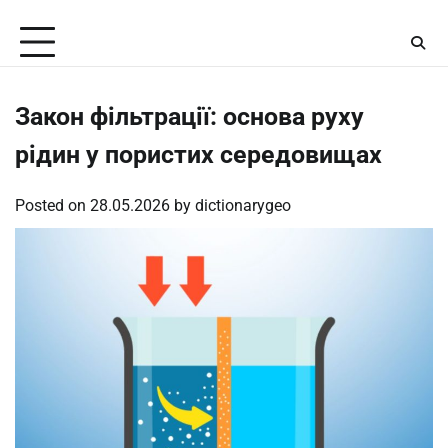
Skip
Friday, August 7, 2026
to
content
Закон фільтрації: основа руху
рідин у пористих середовищах
Posted on
28.05.2026
by
dictionarygeo