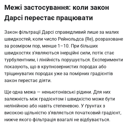
Межі застосування: коли закон
Дарсі перестає працювати
Закон фільтрації Дарсі справедливий лише за малих
швидкостей, коли число Рейнольдса (Re), розраховане
за розміром пор, менше 1–10. При більших
швидкостях з’являються інерційні сили, потік стає
турбулентним, і лінійність порушується. Експерименти
показують, що в крупнозернистих породах або
тріщинуватих породах уже за помірних градієнтів
закон перестає діяти.
Ще одна межа — неньютонівські рідини. Для них
залежність між градієнтом і швидкістю може бути
нелінійною або навіть степеневою. У ґрунтах з
високою щільністю з’являється початковий градієнт,
нижче якого фільтрація взагалі не відбувається.