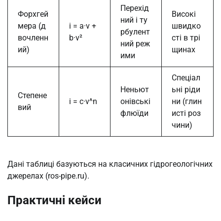
Перехід
Форхгей
Високі
ний і ту
мера (д
i = a·v +
швидко
рбулент
вочленн
b·v²
сті в трі
ний реж
ий)
щинах
ими
Спеціал
Неньют
ьні ріди
Степене
i = c·v^n
онівські
ни (глин
вий
флюїди
исті роз
чини)
Дані таблиці базуються на класичних гідрогеологічних
джерелах (ros-pipe.ru).
Практичні кейси