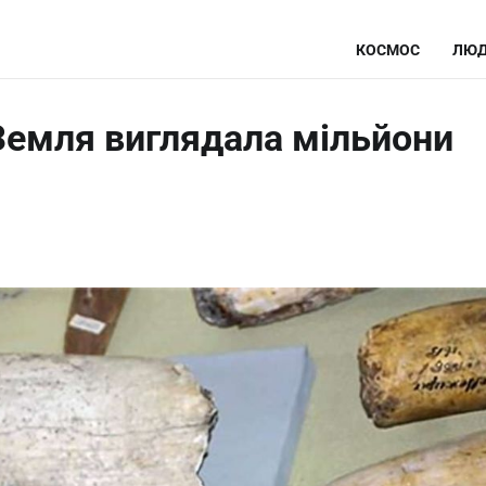
КОСМОС
ЛЮД
 Земля виглядала мільйони