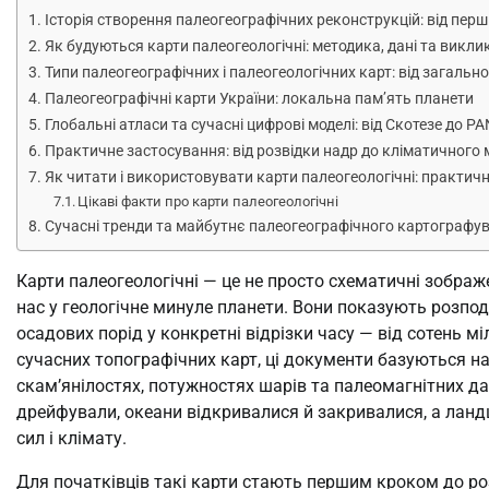
Історія створення палеогеографічних реконструкцій: від перши
Як будуються карти палеогеологічні: методика, дані та викли
Типи палеогеографічних і палеогеологічних карт: від загальн
Палеогеографічні карти України: локальна пам’ять планети
Глобальні атласи та сучасні цифрові моделі: від Скотезе до P
Практичне застосування: від розвідки надр до кліматичног
Як читати і використовувати карти палеогеологічні: практичн
Цікаві факти про карти палеогеологічні
Сучасні тренди та майбутнє палеогеографічного картографу
Карти палеогеологічні — це не просто схематичні зображе
нас у геологічне минуле планети. Вони показують розподі
осадових порід у конкретні відрізки часу — від сотень мі
сучасних топографічних карт, ці документи базуються на 
скам’янілостях, потужностях шарів та палеомагнітних д
дрейфували, океани відкривалися й закривалися, а лан
сил і клімату.
Для початківців такі карти стають першим кроком до роз