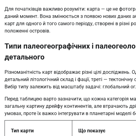
Для початківців важливо розуміти: карта — це не фотогр
даний момент. Вона змінюється з появою нових даних аб
карт для одного й того самого періоду, створені в різні 
положенні островів.
Типи палеогеографічних і палеогеолог
детального
Різноманітність карт відображає різні цілі досліджень. 
детальний літологічний склад і фації, треті — тектонічну
Вибір типу залежить від масштабу задачі: глобальний о
Перед таблицею варто зазначити, що кожна категорія ма
загальну картину дрейфу континентів, але втрачають дріб
умовах, проте їх важко інтегрувати в планетарні моделі б
Тип карти
Що показує