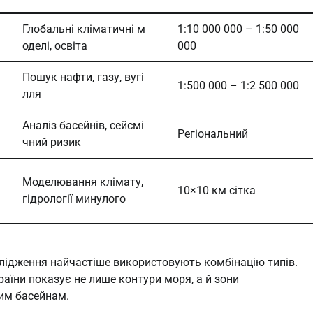
Глобальні кліматичні м
1:10 000 000 – 1:50 000
оделі, освіта
000
Пошук нафти, газу, вугі
1:500 000 – 1:2 500 000
лля
Аналіз басейнів, сейсмі
Регіональний
чний ризик
Моделювання клімату,
10×10 км сітка
гідрології минулого
слідження найчастіше використовують комбінацію типів.
аїни показує не лише контури моря, а й зони
вим басейнам.