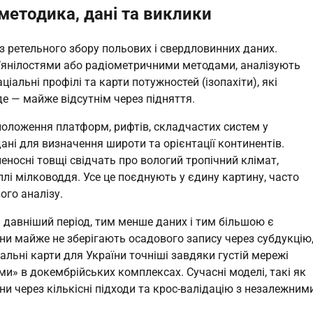
 методика, дані та виклики
з ретельного збору польових і свердловинних даних.
м’янілостями або радіометричними методами, аналізують
ціальні профілі та карти потужностей (ізопахіти), які
е — майже відсутнім через підняття.
положення платформ, рифтів, складчастих систем у
ні для визначення широти та орієнтації континентів.
еносні товщі свідчать про вологий тропічний клімат,
плі мілководдя. Усе це поєднують у єдину картину, часто
го аналізу.
 давніший період, тим менше даних і тим більшою є
йни майже не зберігають осадового запису через субдукцію
альні карти для України точніші завдяки густій мережі
ями» в докембрійських комплексах. Сучасні моделі, такі як
и через кількісні підходи та крос-валідацію з незалежним