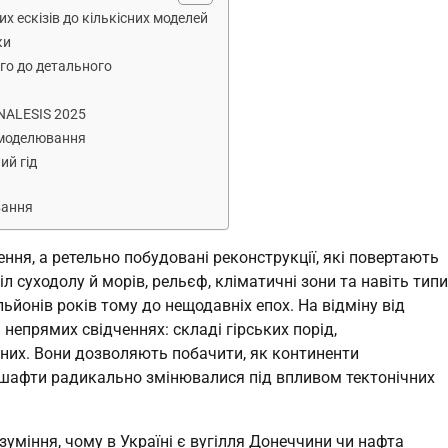
х ескізів до кількісних моделей
ки
ого до детального
ANALESIS 2025
о моделювання
ий гід
вання
ння, а ретельно побудовані реконструкції, які повертають
л суходолу й морів, рельєф, кліматичні зони та навіть типи
льйонів років тому до нещодавніх епох. На відміну від
непрямих свідченнях: складі гірських порід,
аних. Вони дозволяють побачити, як континенти
дшафти радикально змінювалися під впливом тектонічних
уміння, чому в Україні є вугілля Донеччини чи нафта