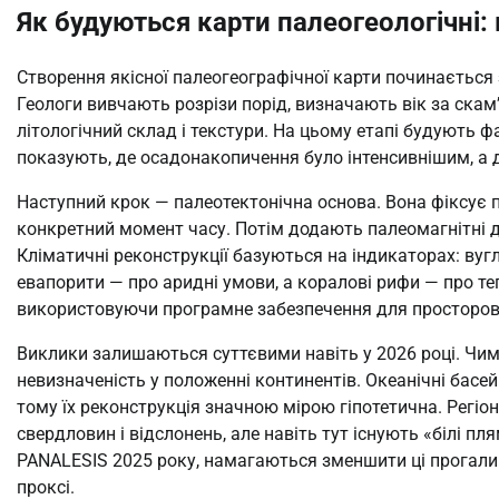
Як будуються карти палеогеологічні:
Створення якісної палеогеографічної карти починається 
Геологи вивчають розрізи порід, визначають вік за ска
літологічний склад і текстури. На цьому етапі будують фа
показують, де осадонакопичення було інтенсивнішим, а д
Наступний крок — палеотектонічна основа. Вона фіксує 
конкретний момент часу. Потім додають палеомагнітні да
Кліматичні реконструкції базуються на індикаторах: вугл
евапорити — про аридні умови, а коралові рифи — про те
використовуючи програмне забезпечення для просторово
Виклики залишаються суттєвими навіть у 2026 році. Чим
невизначеність у положенні континентів. Океанічні басе
тому їх реконструкція значною мірою гіпотетична. Регіон
свердловин і відслонень, але навіть тут існують «білі пл
PANALESIS 2025 року, намагаються зменшити ці прогалин
проксі.