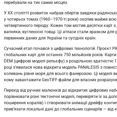
перебували на тих самих місцях.
У XX столітті розвиток набрав обертів завдяки радянсь
у чотирьох томах (1960–1970-ті роки) охопив майже всю
четвертинного періоду. Кожен том містив десятки карт з
вапняки, вугленосні товщі. Ці атласи стали зразком для
первинних даних для України та сусідніх країн.
Сучасний етап почався з цифрових технологій. Проєкт P
глобальних карт для останніх 750 мільйонів років. Карти
DEM (цифрові моделі рельєфу) з роздільною здатністю 1
році з’явилася нова відкрита модель PANALESIS з повні
коливань рівня моря для всього фанерозою. Ці моделі в
кому завантажити GeoTIFF-файли для власних розрахунк
Перехід від ручних малюнків до відкритих цифрових наб
порівнювати різні тектонічні моделі, перевіряти їх за д
поширення коралів) і створювати анімації дрейфу конти
прив’язати локальні дані до глобальних сценаріїв — від 