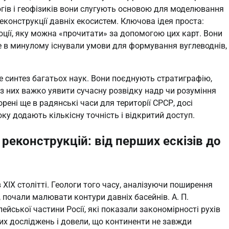
гів і геофізиків вони слугують основою для моделювання
еконструкції давніх екосистем. Ключова ідея проста:
юції, яку можна «прочитати» за допомогою цих карт. Вони
е в минулому існували умови для формування вуглеводнів,
е синтез багатьох наук. Вони поєднують стратиграфію,
Без них важко уявити сучасну розвідку надр чи розуміння
орені ще в радянські часи для території СРСР, досі
ку додають кількісну точність і відкритий доступ.
реконструкцій: від перших ескізів до
XIX столітті. Геологи того часу, аналізуючи поширення
, почали малювати контури давніх басейнів. А. П.
ейської частини Росії, які показали закономірності рухів
х досліджень і довели, що континенти не завжди