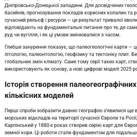
Дніпровсько-Донецької западини. Для досвідчених геоло
басейнів, прогнозування покладів корисних копалин та р
сучасний рельєф і ресурси — це результат тривалої евол
відповідають на фундаментальні питання про те, де сам
руд чи вугілля, і як ці умови змінювалися з часом.
Глибше занурення показує, що палеогеологічні карти — ц
літологію, палеонтологію, геофізику та тектоніку плит. 
глобальних змін клімату. Саме тому серії таких карт, ств
використовують як основу, а нові цифрові моделі 2025 ро
Історія створення палеогеографічних 
кількісних моделей
Перші спроби зобразити давню географію з’явилися ще в 
морських відкладів на території сучасної Європи та Росії
Карпінський у 1880-х роках створив серію карт для Європ
земної кори. Ці роботи стали фундаментом для подальши