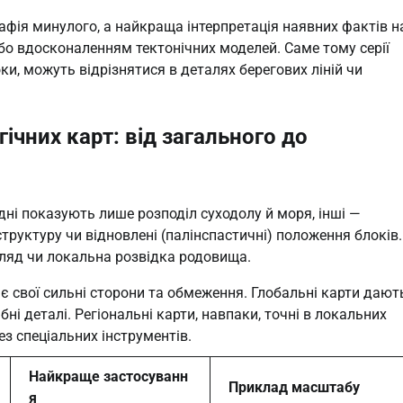
афія минулого, а найкраща інтерпретація наявних фактів н
о вдосконаленням тектонічних моделей. Саме тому серії
роки, можуть відрізнятися в деталях берегових ліній чи
ічних карт: від загального до
Одні показують лише розподіл суходолу й моря, інші —
 структуру чи відновлені (палінспастичні) положення блоків.
гляд чи локальна розвідка родовища.
є свої сильні сторони та обмеження. Глобальні карти дают
ні деталі. Регіональні карти, навпаки, точні в локальних
ез спеціальних інструментів.
Найкраще застосуванн
Приклад масштабу
я