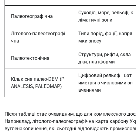
Суходіл, море, рельєф, к
Палеогеографічна
ліматичні зони
Літолого-палеогеографі
Типи порід, фації, напря
чна
мки зносу
Структури, рифти, скла
Палеотектонічна
дки, платформи
Цифровий рельєф і бат
Кількісна палео-DEM (P
иметрія з числовими зн
ANALESIS, PALEOMAP)
аченнями
Після таблиці стає очевидним, що для комплексного до
Наприклад, літолого-палеогеографічна карта карбону Укр
вугленакопичення, які сьогодні відповідають промисло