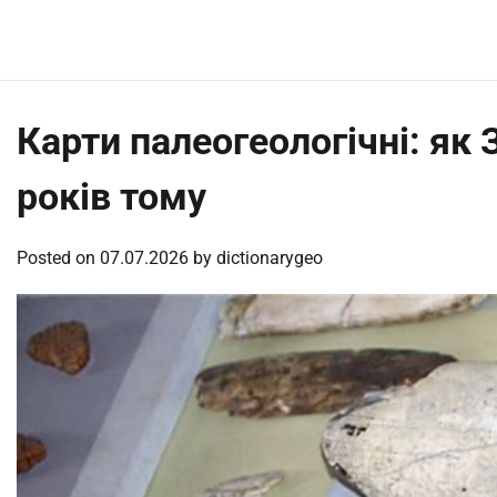
Skip
Thursday, August 6, 2026
to
content
Карти палеогеологічні: як
років тому
Posted on
07.07.2026
by
dictionarygeo