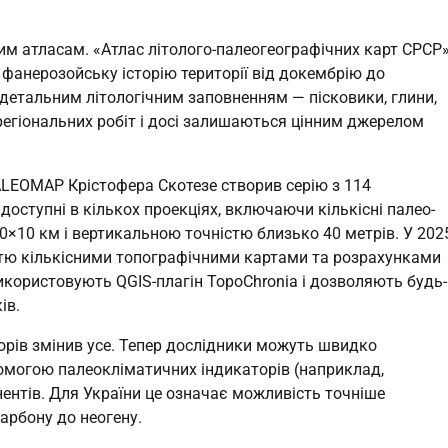
ким атласам. «Атлас літолого-палеогеографічних карт СРСР
 фанерозойську історію території від докембрію до
 детальним літологічним заповненням — пісковики, глини,
 регіональних робіт і досі залишаються цінним джерелом
ALEOMAP Крістофера Скотезе створив серію з 114
 доступні в кількох проекціях, включаючи кількісні палео-
0×10 км і вертикальною точністю близько 40 метрів. У 202
стю кількісними топографічними картами та розрахунками
икористовують QGIS-плагін TopoChronia і дозволяють будь-
ів.
орів змінив усе. Тепер дослідники можуть швидко
опомогою палеокліматичних індикаторів (наприклад,
нентів. Для України це означає можливість точніше
карбону до неогену.