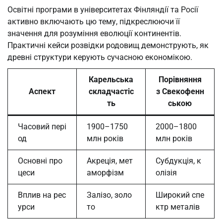
Освітні програми в університетах Фінляндії та Росії
активно включають цю тему, підкреслюючи її
значення для розуміння еволюції континентів.
Практичні кейси розвідки родовищ демонструють, як
древні структури керують сучасною економікою.
Карельська
Порівняння
Аспект
складчастіс
з Свекофенн
ть
ською
Часовий пері
1900–1750
2000–1800
од
млн років
млн років
Основні про
Акреція, мет
Субдукція, к
цеси
аморфізм
олізія
Вплив на рес
Залізо, золо
Широкий спе
урси
то
ктр металів