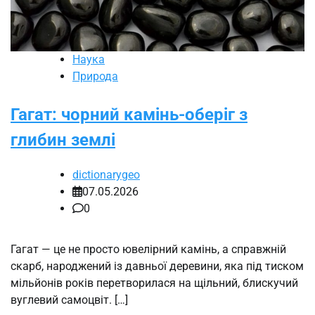
Наука
Природа
Гагат: чорний камінь-оберіг з
глибин землі
dictionarygeo
07.05.2026
0
Гагат — це не просто ювелірний камінь, а справжній
скарб, народжений із давньої деревини, яка під тиском
мільйонів років перетворилася на щільний, блискучий
вуглевий самоцвіт. […]