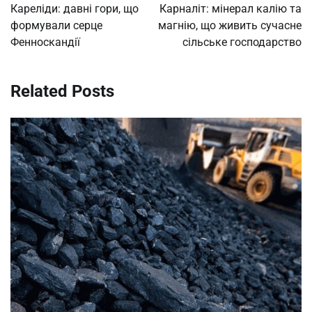
navigation
Кареліди: давні гори, що
Карналіт: мінерал калію та
формували серце
магнію, що живить сучасне
Фенноскандії
сільське господарство
Related Posts