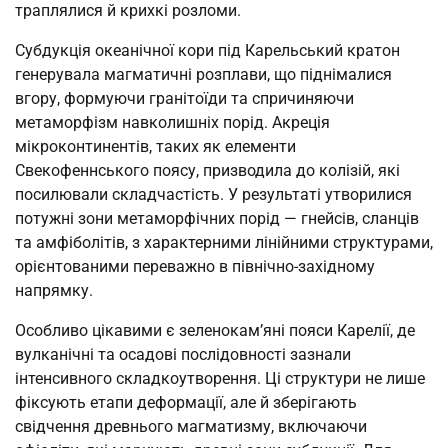
траплялися й крихкі розломи.
Субдукція океанічної кори під Карельський кратон
генерувала магматичні розплави, що піднімалися
вгору, формуючи гранітоїди та спричиняючи
метаморфізм навколишніх порід. Акреція
мікроконтинентів, таких як елементи
Свекофеннського поясу, призводила до колізій, які
посилювали складчастість. У результаті утворилися
потужні зони метаморфічних порід — гнейсів, сланців
та амфіболітів, з характерними лінійними структурами,
орієнтованими переважно в північно-західному
напрямку.
Особливо цікавими є зеленокам’яні пояси Карелії, де
вулканічні та осадові послідовності зазнали
інтенсивного складкоутворення. Ці структури не лише
фіксують етапи деформації, але й зберігають
свідчення древнього магматизму, включаючи