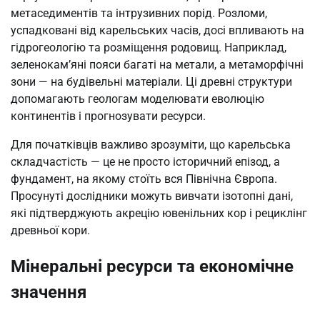
метаседиментів та інтрузивних порід. Розломи,
успадковані від карельських часів, досі впливають на
гідрогеологію та розміщення родовищ. Наприклад,
зеленокам’яні пояси багаті на метали, а метаморфічні
зони — на будівельні матеріали. Ці древні структури
допомагають геологам моделювати еволюцію
континентів і прогнозувати ресурси.
Для початківців важливо зрозуміти, що карельська
складчастість — це не просто історичний епізод, а
фундамент, на якому стоїть вся Північна Європа.
Просунуті дослідники можуть вивчати ізотопні дані,
які підтверджують акрецію ювенільних кор і рециклінг
древньої кори.
Мінеральні ресурси та економічне
значення