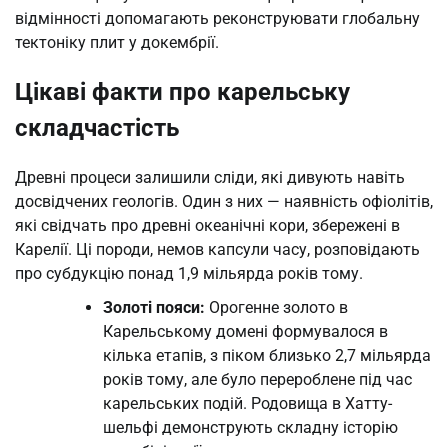
відмінності допомагають реконструювати глобальну
тектоніку плит у докембрії.
Цікаві факти про карельську
складчастість
Древні процеси залишили сліди, які дивують навіть
досвідчених геологів. Один з них — наявність офіолітів,
які свідчать про древні океанічні кори, збережені в
Карелії. Ці породи, немов капсули часу, розповідають
про субдукцію понад 1,9 мільярда років тому.
Золоті пояси:
Орогенне золото в
Карельському домені формувалося в
кілька етапів, з піком близько 2,7 мільярда
років тому, але було перероблене під час
карельських подій. Родовища в Хатту-
шельфі демонструють складну історію