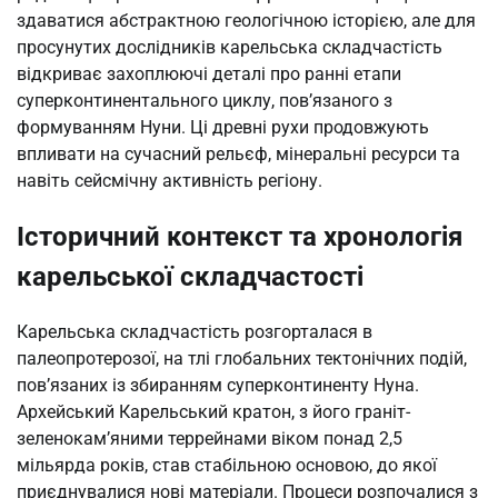
здаватися абстрактною геологічною історією, але для
просунутих дослідників карельська складчастість
відкриває захоплюючі деталі про ранні етапи
суперконтинентального циклу, пов’язаного з
формуванням Нуни. Ці древні рухи продовжують
впливати на сучасний рельєф, мінеральні ресурси та
навіть сейсмічну активність регіону.
Історичний контекст та хронологія
карельської складчастості
Карельська складчастість розгорталася в
палеопротерозої, на тлі глобальних тектонічних подій,
пов’язаних із збиранням суперконтиненту Нуна.
Архейський Карельський кратон, з його граніт-
зеленокам’яними террейнами віком понад 2,5
мільярда років, став стабільною основою, до якої
приєднувалися нові матеріали. Процеси розпочалися з