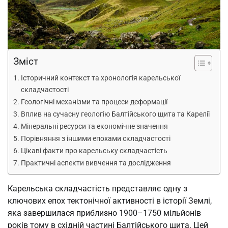
Зміст
Історичний контекст та хронологія карельської
складчастості
Геологічні механізми та процеси деформації
Вплив на сучасну геологію Балтійського щита та Карелії
Мінеральні ресурси та економічне значення
Порівняння з іншими епохами складчастості
Цікаві факти про карельську складчастість
Практичні аспекти вивчення та дослідження
Карельська складчастість представляє одну з
ключових епох тектонічної активності в історії Землі,
яка завершилася приблизно 1900–1750 мільйонів
років тому в східній частині Балтійського щита. Цей