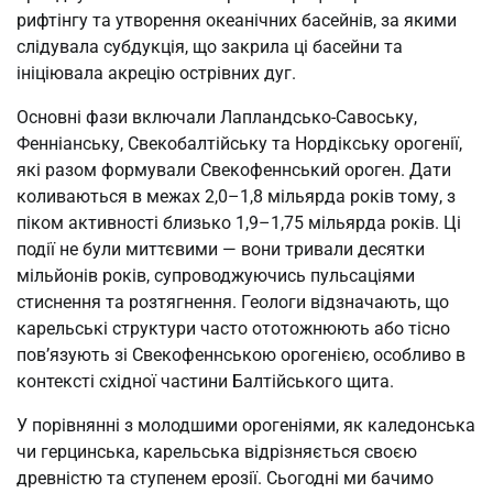
рифтінгу та утворення океанічних басейнів, за якими
слідувала субдукція, що закрила ці басейни та
ініціювала акрецію острівних дуг.
Основні фази включали Лапландсько-Савоську,
Фенніанську, Свекобалтійську та Нордікську орогенії,
які разом формували Свекофеннський ороген. Дати
коливаються в межах 2,0–1,8 мільярда років тому, з
піком активності близько 1,9–1,75 мільярда років. Ці
події не були миттєвими — вони тривали десятки
мільйонів років, супроводжуючись пульсаціями
стиснення та розтягнення. Геологи відзначають, що
карельські структури часто ототожнюють або тісно
пов’язують зі Свекофеннською орогенією, особливо в
контексті східної частини Балтійського щита.
У порівнянні з молодшими орогеніями, як каледонська
чи герцинська, карельська відрізняється своєю
древністю та ступенем ерозії. Сьогодні ми бачимо