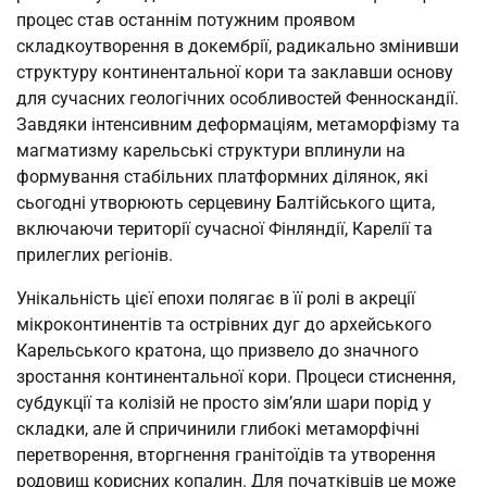
процес став останнім потужним проявом
складкоутворення в докембрії, радикально змінивши
структуру континентальної кори та заклавши основу
для сучасних геологічних особливостей Фенноскандії.
Завдяки інтенсивним деформаціям, метаморфізму та
магматизму карельські структури вплинули на
формування стабільних платформних ділянок, які
сьогодні утворюють серцевину Балтійського щита,
включаючи території сучасної Фінляндії, Карелії та
прилеглих регіонів.
Унікальність цієї епохи полягає в її ролі в акреції
мікроконтинентів та острівних дуг до архейського
Карельського кратона, що призвело до значного
зростання континентальної кори. Процеси стиснення,
субдукції та колізій не просто зім’яли шари порід у
складки, але й спричинили глибокі метаморфічні
перетворення, вторгнення гранітоїдів та утворення
родовищ корисних копалин. Для початківців це може