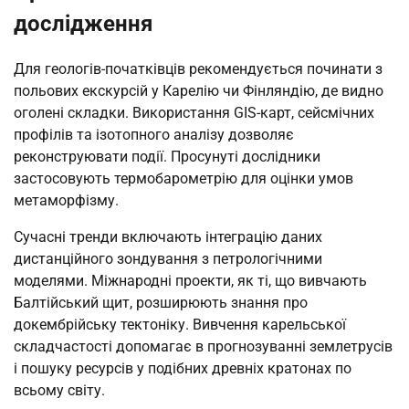
дослідження
Для геологів-початківців рекомендується починати з
польових екскурсій у Карелію чи Фінляндію, де видно
оголені складки. Використання GIS-карт, сейсмічних
профілів та ізотопного аналізу дозволяє
реконструювати події. Просунуті дослідники
застосовують термобарометрію для оцінки умов
метаморфізму.
Сучасні тренди включають інтеграцію даних
дистанційного зондування з петрологічними
моделями. Міжнародні проекти, як ті, що вивчають
Балтійський щит, розширюють знання про
докембрійську тектоніку. Вивчення карельської
складчастості допомагає в прогнозуванні землетрусів
і пошуку ресурсів у подібних древніх кратонах по
всьому світу.