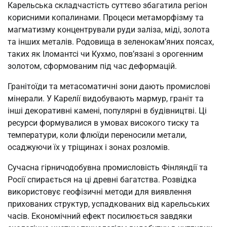
Карельська складчастість суттєво збагатила регіон
корисними копалинами. Процеси метаморфізму та
магматизму концентрували руди заліза, міді, золота
та інших металів. Родовища в зеленокам’яних поясах,
таких як Іломантсі чи Кухмо, пов’язані з орогенним
золотом, сформованим під час деформацій.
Гранітоїди та метасоматичні зони дають промислові
мінерали. У Карелії видобувають мармур, граніт та
інші декоративні камені, популярні в будівництві. Ці
ресурси формувалися в умовах високого тиску та
температури, коли флюїди переносили метали,
осаджуючи їх у тріщинах і зонах розломів.
Сучасна гірничодобувна промисловість Фінляндії та
Росії спирається на ці древні багатства. Розвідка
використовує геофізичні методи для виявлення
прихованих структур, успадкованих від карельських
часів. Економічний ефект посилюється завдяки