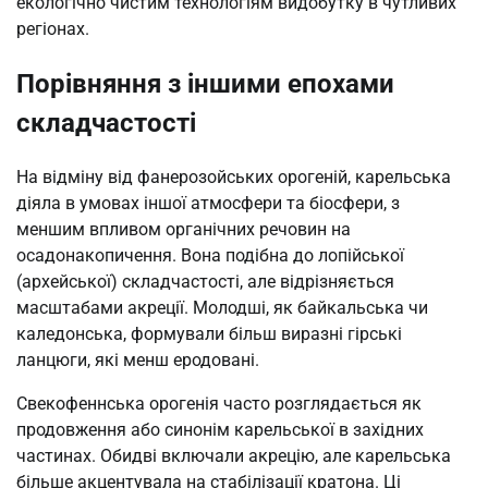
екологічно чистим технологіям видобутку в чутливих
регіонах.
Порівняння з іншими епохами
складчастості
На відміну від фанерозойських орогеній, карельська
діяла в умовах іншої атмосфери та біосфери, з
меншим впливом органічних речовин на
осадонакопичення. Вона подібна до лопійської
(архейської) складчастості, але відрізняється
масштабами акреції. Молодші, як байкальська чи
каледонська, формували більш виразні гірські
ланцюги, які менш еродовані.
Свекофеннська орогенія часто розглядається як
продовження або синонім карельської в західних
частинах. Обидві включали акрецію, але карельська
більше акцентувала на стабілізації кратона. Ці