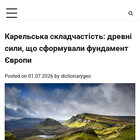
Skip
Saturday, August 8, 2026
to
content
Карельська складчастість: древні
сили, що сформували фундамент
Європи
Posted on
01.07.2026
by
dictionarygeo