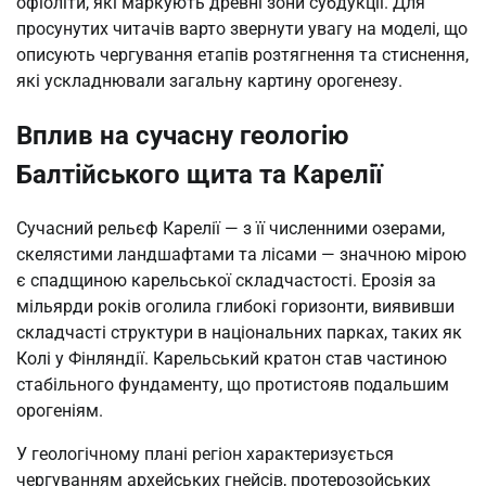
офіоліти, які маркують древні зони субдукції. Для
просунутих читачів варто звернути увагу на моделі, що
описують чергування етапів розтягнення та стиснення,
які ускладнювали загальну картину орогенезу.
Вплив на сучасну геологію
Балтійського щита та Карелії
Сучасний рельєф Карелії — з її численними озерами,
скелястими ландшафтами та лісами — значною мірою
є спадщиною карельської складчастості. Ерозія за
мільярди років оголила глибокі горизонти, виявивши
складчасті структури в національних парках, таких як
Колі у Фінляндії. Карельський кратон став частиною
стабільного фундаменту, що протистояв подальшим
орогеніям.
У геологічному плані регіон характеризується
чергуванням архейських гнейсів, протерозойських