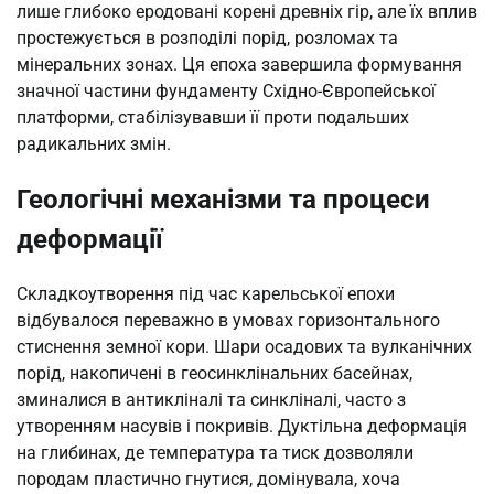
лише глибоко еродовані корені древніх гір, але їх вплив
простежується в розподілі порід, розломах та
мінеральних зонах. Ця епоха завершила формування
значної частини фундаменту Східно-Європейської
платформи, стабілізувавши її проти подальших
радикальних змін.
Геологічні механізми та процеси
деформації
Складкоутворення під час карельської епохи
відбувалося переважно в умовах горизонтального
стиснення земної кори. Шари осадових та вулканічних
порід, накопичені в геосинклінальних басейнах,
зминалися в антикліналі та синкліналі, часто з
утворенням насувів і покривів. Дуктільна деформація
на глибинах, де температура та тиск дозволяли
породам пластично гнутися, домінувала, хоча