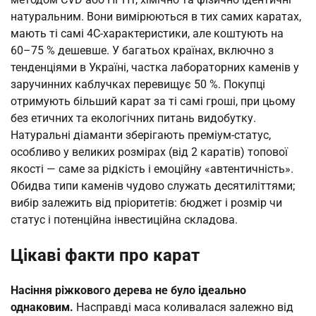
натуральним. Вони вимірюються в тих самих каратах,
мають ті самі 4C-характеристики, але коштують на
60–75 % дешевше. У багатьох країнах, включно з
тенденціями в Україні, частка лабораторних каменів у
заручинних каблучках перевищує 50 %. Покупці
отримують більший карат за ті самі гроші, при цьому
без етичних та екологічних питань видобутку.
Натуральні діаманти зберігають преміум-статус,
особливо у великих розмірах (від 2 каратів) топової
якості — саме за рідкість і емоційну «автентичність».
Обидва типи каменів чудово служать десятиліттями;
вибір залежить від пріоритетів: бюджет і розмір чи
статус і потенційна інвестиційна складова.
Цікаві факти про карат
Насіння ріжкового дерева не було ідеально
однаковим.
Насправді маса коливалася залежно від