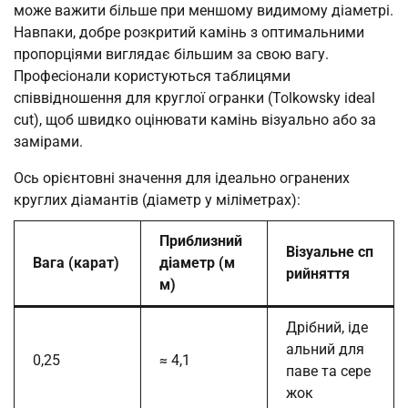
може важити більше при меншому видимому діаметрі.
Навпаки, добре розкритий камінь з оптимальними
пропорціями виглядає більшим за свою вагу.
Професіонали користуються таблицями
співвідношення для круглої огранки (Tolkowsky ideal
cut), щоб швидко оцінювати камінь візуально або за
замірами.
Ось орієнтовні значення для ідеально огранених
круглих діамантів (діаметр у міліметрах):
Приблизний
Візуальне сп
Вага (карат)
діаметр (м
рийняття
м)
Дрібний, іде
альний для
0,25
≈ 4,1
паве та сере
жок