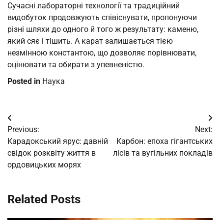
Сучасні лабораторні технології та традиційний
видобуток продовжують співіснувати, пропонуючи
різні шляхи до одного й того ж результату: каменю,
який сяє і тішить. А карат залишається тією
незмінною константою, що дозволяє порівнювати,
оцінювати та обирати з упевненістю.
Posted in
Наука
Post
Previous:
Next:
navigation
Карадокський ярус: давній
Карбон: епоха гігантських
свідок розквіту життя в
лісів та вугільних покладів
ордовицьких морях
Related Posts