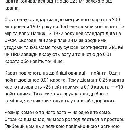
кірати коливалися від 195 до 223 мг залежно від
країни.
Остаточну стандартизацію метричного карата в 200
мг провели 1907 року на 4-й Генеральній конференції з
мір та ваг у Парижі. З 1922 року цей стандарт діяв і в
СРСР. Сьогодні він закріплений міжнародними
угодами та ISO. Саме тому сучасні сертифікати GIA, IGI
чи HRD завжди вказують вагу з точністю до 0,01
карата або навіть точніше.
Карат поділяють на дрібніші одиниці — пойнти. Один
пойнт дорівнює 0,01 карата. Тому діамант 0,25 карата
часто називають «25-пойнтовим», а 0,10 карата — «10-
пойнтовим». Така система зручна для дрібного
каміння, яке використовують у паве або доріжках.
Розмір каменю та його вага — не одне й те саме.
Огранка визначає, як маса розподіляється в просторі.
Глибокий камінь з великою павільйонною частиною