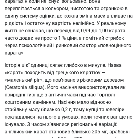
каратах ніколи не існує ізольовано. Вона
переплітається з кольором, чистотою та огранкою в
єдину систему оцінки, де кожна зміна маси впливає на
рідкість і остаточну вартість нелінійно. У реальному
житті це означає, що перехід від 0,99 до 1,00 карата
часто додає не просто 1 % ціни, а помітний стрибок
через психологічний і ринковий фактор «повноцінного
карата».
Історія цієї одиниці сягає глибоко в минуле. Назва
«карат» походить від грецького κεράτιον —
«маленький ріг», що пов’язане з ріжковим деревом
(Ceratonia siliqua). Його насіння використовували як
природні гирі ще в античні часи під час торгівлі
коштовним камінням. Насіння мало відносно
стабільну масу близько 0,2 г, тому купці та ювеліри
покладалися на нього в умовах, коли точних ваг ще не
існувало. З часом з’явилися регіональні варіації:
англійський карат становив близько 205 мг, арабські