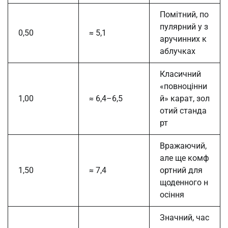
Помітний, по
пулярний у з
0,50
≈ 5,1
аручинних к
аблучках
Класичний
«повноцінни
1,00
≈ 6,4–6,5
й» карат, зол
отий станда
рт
Вражаючий,
але ще комф
1,50
≈ 7,4
ортний для
щоденного н
осіння
Значний, час