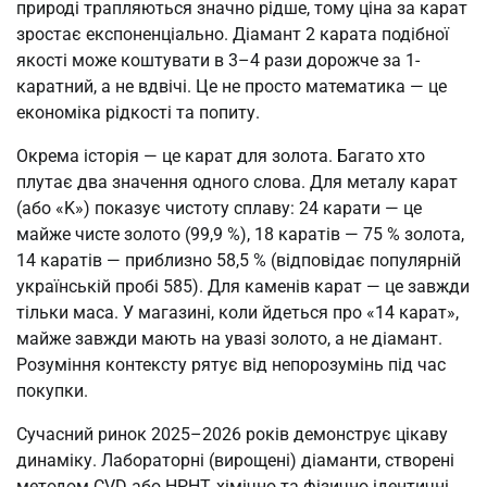
природі трапляються значно рідше, тому ціна за карат
зростає експоненціально. Діамант 2 карата подібної
якості може коштувати в 3–4 рази дорожче за 1-
каратний, а не вдвічі. Це не просто математика — це
економіка рідкості та попиту.
Окрема історія — це карат для золота. Багато хто
плутає два значення одного слова. Для металу карат
(або «K») показує чистоту сплаву: 24 карати — це
майже чисте золото (99,9 %), 18 каратів — 75 % золота,
14 каратів — приблизно 58,5 % (відповідає популярній
українській пробі 585). Для каменів карат — це завжди
тільки маса. У магазині, коли йдеться про «14 карат»,
майже завжди мають на увазі золото, а не діамант.
Розуміння контексту рятує від непорозумінь під час
покупки.
Сучасний ринок 2025–2026 років демонструє цікаву
динаміку. Лабораторні (вирощені) діаманти, створені
методом CVD або HPHT, хімічно та фізично ідентичні