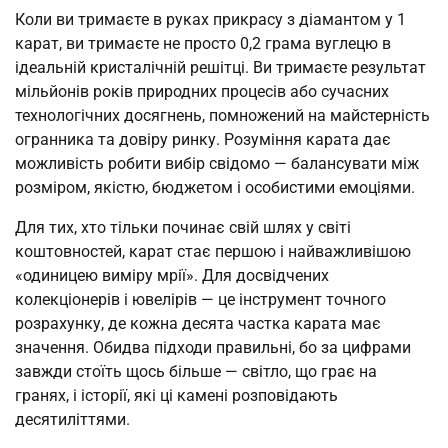
Коли ви тримаєте в руках прикрасу з діамантом у 1
карат, ви тримаєте не просто 0,2 грама вуглецю в
ідеальній кристалічній решітці. Ви тримаєте результат
мільйонів років природних процесів або сучасних
технологічних досягнень, помножений на майстерність
огранника та довіру ринку. Розуміння карата дає
можливість робити вибір свідомо — балансувати між
розміром, якістю, бюджетом і особистими емоціями.
Для тих, хто тільки починає свій шлях у світі
коштовностей, карат стає першою і найважливішою
«одиницею виміру мрії». Для досвідчених
колекціонерів і ювелірів — це інструмент точного
розрахунку, де кожна десята частка карата має
значення. Обидва підходи правильні, бо за цифрами
завжди стоїть щось більше — світло, що грає на
гранях, і історії, які ці камені розповідають
десятиліттями.