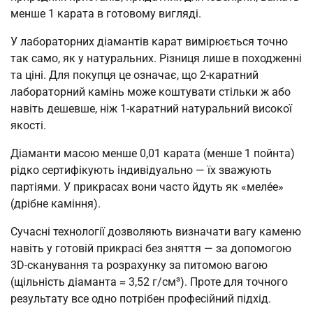
менше 1 карата в готовому вигляді.
У лабораторних діамантів карат вимірюється точно
так само, як у натуральних. Різниця лише в походженні
та ціні. Для покупця це означає, що 2-каратний
лабораторний камінь може коштувати стільки ж або
навіть дешевше, ніж 1-каратний натуральний високої
якості.
Діаманти масою менше 0,01 карата (менше 1 пойнта)
рідко сертифікують індивідуально — їх зважують
партіями. У прикрасах вони часто йдуть як «мелée»
(дрібне каміння).
Сучасні технології дозволяють визначати вагу каменю
навіть у готовій прикрасі без зняття — за допомогою
3D-сканування та розрахунку за питомою вагою
(щільність діаманта ≈ 3,52 г/см³). Проте для точного
результату все одно потрібен професійний підхід.