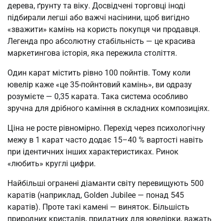
дерева, ґрунту та віку. Досвідчені торговці іноді
підбирали легші або важчі насінини, щоб вигідно
«зважити» камінь на користь покупця чи продавця.
Легенда про абсолютну стабільність — це красива
маркетингова історія, яка пережила століття.
Один карат містить рівно 100 пойнтів. Тому коли
ювелір каже «це 35-пойнтовий камінь», ви одразу
розумієте — 0,35 карата. Така система особливо
зручна для дрібного каміння в складних композиціях.
Ціна не росте рівномірно. Перехід через психологічну
межу в 1 карат часто додає 15–40 % вартості навіть
при ідентичних інших характеристиках. Ринок
«любить» круглі цифри.
Найбільші огранені діаманти світу перевищують 500
каратів (наприклад, Golden Jubilee — понад 545
каратів). Проте такі камені — виняток. Більшість
природних кристалів, придатних для ювелірки, важать