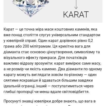
Карат — це точна міра маси коштовних каменів, яка
вже понад століття слугує універсальним стандартом
у ювелірній справі. Один карат дорівнює рівно 0,2
грама або 200 міліграмам. Ця крихітна вага для
діаманта стає основою ціноутворення, символізму та
візуального ефекту прикраси. Для початківців
важливо відразу зрозуміти: карат вимірює саме масу,
а не розмір чи якість каменю. Два діаманти по одному
карату можуть виглядати зовсім по-різному — один
сяятиме яскравіше й здаваться більшим завдяки
ідеальній огранці, інший — поступатиметься через
глибші пропорції чи менш вдале світловідбиття.
Просунуті знавці ювелірки добре знають, що вага в