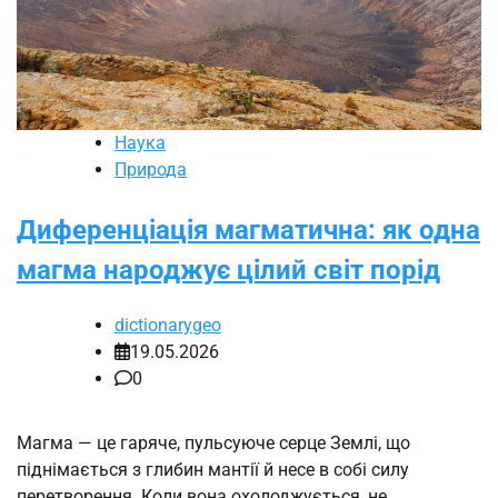
Наука
Природа
Диференціація магматична: як одна
магма народжує цілий світ порід
dictionarygeo
19.05.2026
0
Магма — це гаряче, пульсуюче серце Землі, що
піднімається з глибин мантії й несе в собі силу
перетворення. Коли вона охолоджується, не