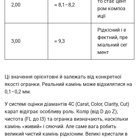
то стає цент
2,00
≈ 8,1–8,2
ром композ
иції
Рідкісний і е
фектний, пре
3,00
≈ 9,3
міальний сег
мент
Ці значення орієнтовні й залежать від конкретної
якості огранки. Реальний камінь може відхилятися на
0,1–0,2 мм.
У системі оцінки діамантів 4C (Carat, Color, Clarity, Cut)
карат відіграє особливу роль. Колір (від D до Z),
чистота (FL до I3) та огранка визначають, наскільки
камінь «живий» і сяючий. Але саме вага робить
великий чистий камінь рідкісним. Великі кристали в