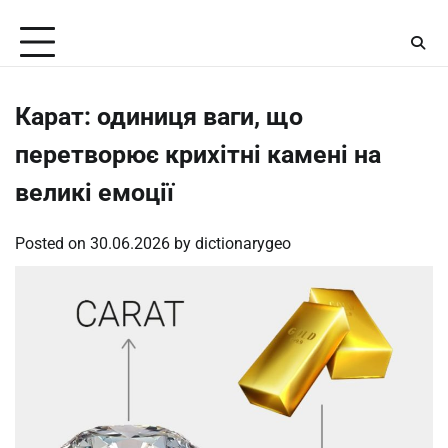
Skip
Saturday, August 8, 2026
to
content
Карат: одиниця ваги, що
перетворює крихітні камені на
великі емоції
Posted on
30.06.2026
by
dictionarygeo