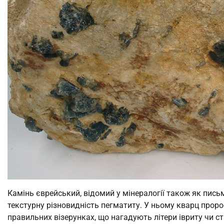
Камінь єврейський, відомий у мінералогії також як пись
текстурну різновидність пегматиту. У ньому кварц прор
правильних візерунках, що нагадують літери івриту чи с