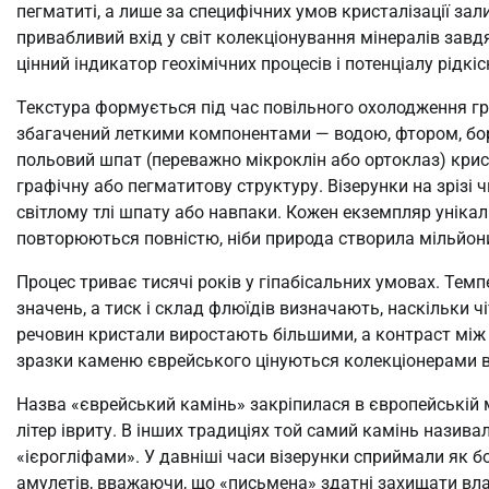
пегматиті, а лише за специфічних умов кристалізації за
привабливий вхід у світ колекціонування мінералів завдя
цінний індикатор геохімічних процесів і потенціалу рідкіс
Текстура формується під час повільного охолодження гр
збагачений леткими компонентами — водою, фтором, бором
польовий шпат (переважно мікроклін або ортоклаз) кри
графічну або пегматитову структуру. Візерунки на зрізі 
світлому тлі шпату або навпаки. Кожен екземпляр унікаль
повторюються повністю, ніби природа створила мільйони
Процес триває тисячі років у гіпабісальних умовах. Тем
значень, а тиск і склад флюїдів визначають, наскільки 
речовин кристали виростають більшими, а контраст між 
зразки каменю єврейського цінуються колекціонерами ви
Назва «єврейський камінь» закріпилася в європейській мі
літер івриту. В інших традиціях той самий камінь назив
«ієрогліфами». У давніші часи візерунки сприймали як 
амулетів, вважаючи, що «письмена» здатні захищати вл