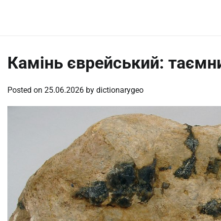
Skip
Sunday, August 9, 2026
to
content
Камінь єврейський: таємн
Posted on
25.06.2026
by
dictionarygeo