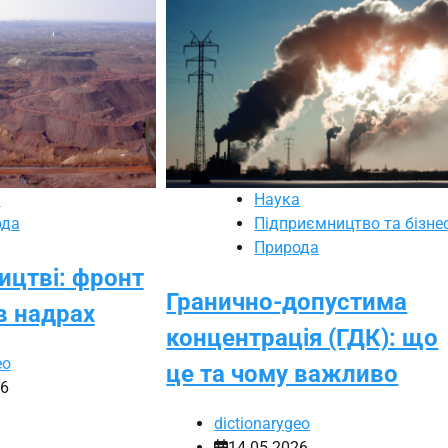
а
Наука
ода
Підприємництво та бізне
Природа
ництві: фронт
Гранично-допустима
в надрах
концентрація (ГДК): що
eo
це та чому важливо
26
dictionarygeo
14.05.2026