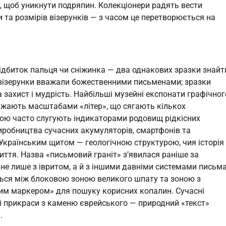
в, щоб уникнути подряпин. Колекціонери радять вести
и та розмірів візерунків — з часом це перетворюється на
відбиток пальця чи сніжинка — два однакових зразки знайт
 візерунки вважали божественними письменами; зразки
захист і мудрість. Найбільші музейні експонати графічног
ражають масштабами «літер», що сягають кількох
ою часто слугують індикаторами родовищ рідкісних
я виробництва сучасних акумуляторів, смартфонів та
з Українським щитом — геологічною структурою, чия історія
життя. Назва «письмовий граніт» з’явилася раніше за
не лише з івритом, а й з іншими давніми системами письма
ться між блоковою зоною великого шпату та зоною з
ним маркером» для пошуку корисних копалин. Сучасні
і прикраси з каменю єврейського — природний «текст»
.