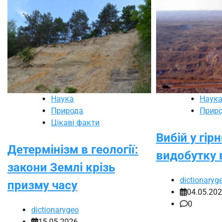
Наука
Наук
Природа
Прир
Цікаві факти
Вибій у гір
Детермінізм в геології:
видобутку 
закони Землі крізь
dictionaryg
призму часу
04.05.20
0
dictionarygeo
15.05.2026