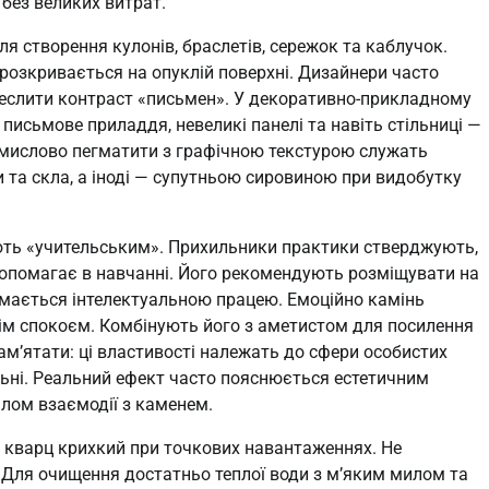
 без великих витрат.
я створення кулонів, браслетів, сережок та каблучок.
розкривається на опуклій поверхні. Дизайнери часто
реслити контраст «письмен». У декоративно-прикладному
 письмове приладдя, невеликі панелі та навіть стільниці —
омислово пегматити з графічною текстурою служать
та скла, а іноді — супутньою сировиною при видобутку
ють «учительським». Прихильники практики стверджують,
 допомагає в навчанні. Його рекомендують розміщувати на
ймається інтелектуальною працею. Емоційно камінь
нім спокоєм. Комбінують його з аметистом для посилення
пам’ятати: ці властивості належать до сфери особистих
льні. Реальний ефект часто пояснюється естетичним
лом взаємодії з каменем.
— кварц крихкий при точкових навантаженнях. Не
. Для очищення достатньо теплої води з м’яким милом та