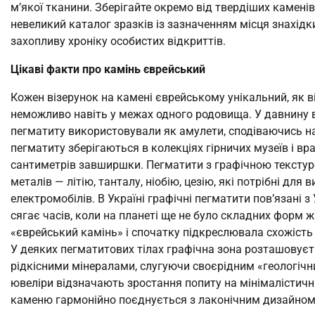
м’якої тканини. Зберігайте окремо від твердіших камені
невеликий каталог зразків із зазначенням місця знахідк
захопливу хроніку особистих відкриттів.
Цікаві факти про камінь єврейський
Кожен візерунок на камені єврейському унікальний, як 
неможливо навіть у межах одного родовища. У давнину
пегматиту використовували як амулети, сподіваючись на 
пегматиту зберігаються в колекціях гірничих музеїв і в
сантиметрів завширшки. Пегматити з графічною текстур
металів — літію, танталу, ніобію, цезію, які потрібні дл
електромобілів. В Україні графічні пегматити пов’язані 
сягає часів, коли на планеті ще не було складних форм 
«єврейський камінь» і спочатку підкреслювала схожість 
У деяких пегматитових тілах графічна зона розташовує
рідкісними мінералами, слугуючи своєрідним «геологіч
ювеліри відзначають зростання попиту на мінімалістичн
каменю гармонійно поєднується з лаконічним дизайном