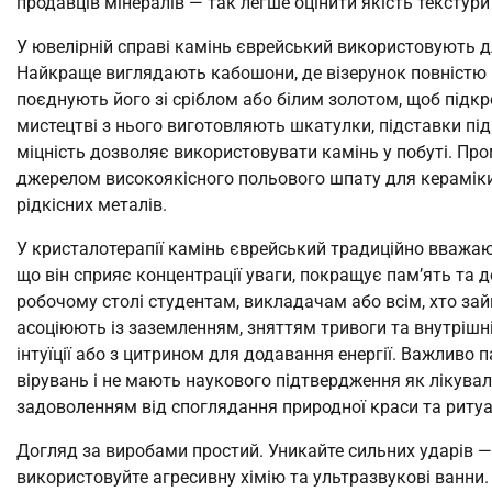
продавців мінералів — так легше оцінити якість текстури
У ювелірній справі камінь єврейський використовують дл
Найкраще виглядають кабошони, де візерунок повністю 
поєднують його зі сріблом або білим золотом, щоб підк
мистецтві з нього виготовляють шкатулки, підставки під
міцність дозволяє використовувати камінь у побуті. Пр
джерелом високоякісного польового шпату для кераміки 
рідкісних металів.
У кристалотерапії камінь єврейський традиційно вважа
що він сприяє концентрації уваги, покращує пам’ять та
робочому столі студентам, викладачам або всім, хто за
асоціюють із заземленням, зняттям тривоги та внутріш
інтуїції або з цитрином для додавання енергії. Важливо 
вірувань і не мають наукового підтвердження як лікува
задоволенням від споглядання природної краси та ритуа
Догляд за виробами простий. Уникайте сильних ударів 
використовуйте агресивну хімію та ультразвукові ванни