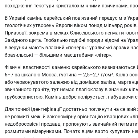
походження текстури кристалохімічними причинами, прот
В Україні камінь єврейський пов’язаний передусім з Ук
геологічних утворень Європи віком понад мільярд років
Приазов’ї, зокрема в межах Єлисеївського пегматитового
Західного щита. Глобально подібні породи відомі на Уралі, 
візерунки мають власний «почерк»: уральські зразки ч
бразильські — більшими масштабами «літер».
Фізичні властивості каменю єврейського визначаються 
6–7 за шкалою Мооса, густина — 2,5–2,7 г/см³. Колір осн
або червонуватого залежно від домішок заліза, марганцю
звичайного граніту, тут немає плагіоклазу в значних кі
грубозернистою. Камінь добре полірується, набуваючи с
Для точної ідентифікації достатньо поглянути на свіжий 
не розмиті межі й закономірну орієнтацію кварцових «літ
недобросовісні продавці пропонують звичайний пегматит
розмитими візерунками. Початківцям варто купувати нев