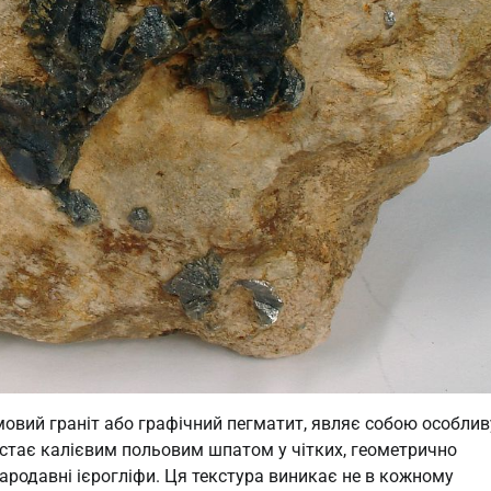
мовий граніт або графічний пегматит, являє собою особлив
остає калієвим польовим шпатом у чітких, геометрично
тародавні ієрогліфи. Ця текстура виникає не в кожному