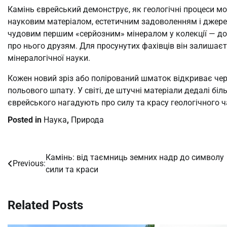
Камінь єврейський демонструє, як геологічні процеси м
науковим матеріалом, естетичним задоволенням і джерел
чудовим першим «серйозним» мінералом у колекції — дос
про нього друзям. Для просунутих фахівців він залишаєтьс
мінералогічної науки.
Кожен новий зріз або полірований шматок відкриває черг
польового шпату. У світі, де штучні матеріали дедалі б
єврейського нагадують про силу та красу геологічного ч
Posted in
Наука
,
Природа
Камінь: від таємниць земних надр до символу
Post
Previous:
сили та краси
navigation
Related Posts