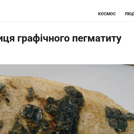
КОСМОС
ЛЮД
иця графічного пегматиту