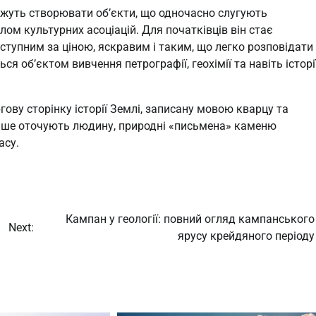
ожуть створювати об’єкти, що одночасно слугують
ом культурних асоціацій. Для початківців він стає
тупним за ціною, яскравим і таким, що легко розповідати
я об’єктом вивчення петрографії, геохімії та навіть історі
ову сторінку історії Землі, записану мовою кварцу та
ільше оточують людину, природні «письмена» каменю
асу.
Кампан у геології: повний огляд кампанського
Next:
ярусу крейдяного періоду