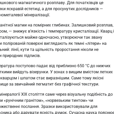
лишкового магматичного розплаву. Для початківців це
ки яскравій естетиці, а для просунутих дослідників —
нометалевої мінералізації.
анітної магми на помірних глибинах. Залишковий розплав,
, — знижує в’язкість і температуру кристалізації. Кварц 
сталізуються майже одночасно, утворюючи так звану
чи полірованій поверхні виглядають як темні «літери» на
ний: лінії, кути та щільність проростання ніколи не
 природних підписів.
пература поступово падає від приблизно 650 °C до нижчих
чіткими вийдуть візерунки. У зонах з вищим вмістом летких
кварцом і шпатом стає виразнішим. Саме тому якісні
ще за звичайний пегматит без графічної текстури.
нералогії XIX століття саме через візуальну подібність до
али «рунічним гранітом», «норвезьким тинтом» чи
божественні послання. Зразки використовували для
асника або дарувати ясність думок. Сучасна наука поясню