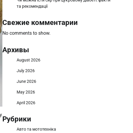
Чи можна їсти сир при цукровому діабеті: факти
та рекомендації
Свежие комментарии
No comments to show.
Архивы
August 2026
July 2026
June 2026
May 2026
April 2026
у
Рубрики
Авто та мототехніка