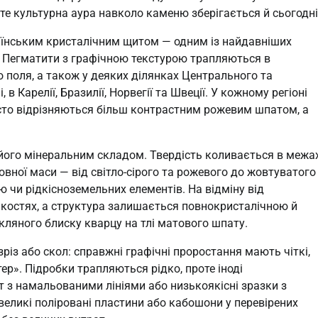
е культурна аура навколо каменю зберігається й сьогодні
раїнським кристалічним щитом — одним із найдавніших
. Пегматити з графічною текстурою трапляються в
 поля, а також у деяких ділянках Центрального та
в Карелії, Бразилії, Норвегії та Швеції. У кожному регіоні
асто відрізняються більш контрастним рожевим шпатом, а
його мінеральним складом. Твердість коливається в межа
овної маси — від світло-сірого та рожевого до жовтуватого
 чи рідкісноземельних елементів. На відміну від
лькостях, а структура залишається повнокристалічною й
кляного блиску кварцу на тлі матового шпату.
зріз або скол: справжні графічні проростання мають чіткі,
ер». Підробки трапляються рідко, проте іноді
 з намальованими лініями або низькоякісні зразки з
еликі поліровані пластини або кабошони у перевірених