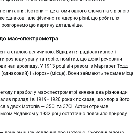
не питання: ізотопи — це атоми одного елемента з різною
е однакові, але фізично та ядерно різні, що робить їх
р розгорнемо цю картину детальніше.
в до мас-спектрометра
ента сталою величиною. Відкриття радіоактивності
и розпаду урану та торію, помітив, що деякі речовини
іоди напіврозпаду. У 1913 році він разом із Маргарет Тодд
 (однаковий) і «topos» (місце). Вони займають те саме місц
тоду парабол у мас-спектрометрі виявив два різновиди
налив прилад і в 1919–1920 роках показав, що хлор з його
 з двох ізотопів — 35Cl та 37Cl. Астон отримав
ймсом Чедвіком у 1932 році остаточно пояснило природу
— вони змінили уявлення про матерію. Сьогодні відомо