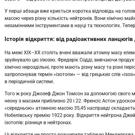
У перші абзаци вже криється коротка відповідь на голов
масою через різну кількість нейтронів. Вони хімічно майж
незамінними інструментами в науці та технологіях. Тепе
Історія відкриття: від радіоактивних ланцюгі
На межі XIX–XX століть вчені вважали атомну масу елем
зруйнувало цю ілюзію. Фредерік Содді, вивчаючи продукт
хімічно нероздільні, проте мають різну масу та різні пер
запропонував термін «ізотопи» — від грецьких слів «isos»
в періодичній системі.
Того ж року Джозеф Джон Томсон за допомогою свого ме
неону з масами приблизно 20 і 22. Френсіс Астон удоско
«середньою» атомною масою 35,45 насправді складається
Нобелівську премію 1922 року. Відкриття нейтрона Дже
ізотопів: різниця в нейтронах.
Ці відкриття не просто розширили таблицю Менделєєва 