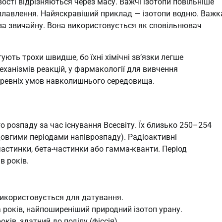
ості відрізняються через масу. Важчі ізотопи повільніше
плавлення. Найяскравіший приклад — ізотопи водню. Важк
а за звичайну. Вона використовується як сповільнювач
гують трохи швидше, бо їхні хімічні зв’язки легше
ханізмів реакцій, у фармакології для вивчення
ї древніх умов навколишнього середовища.
о розпаду за час існування Всесвіту. Їх близько 250–254
довгими періодами напіврозпаду). Радіоактивні
частинки, бета-частинки або гамма-кванти. Період
в років.
 використовується для датування.
а років, найпоширеніший природний ізотоп урану.
ків, здатний до поділу (фіссія).