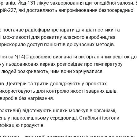
рганів. Йод-131 лікує захворювання щитоподібної залози. 
торій-227, які доставляють випромінювання безпосередньо
е постачає радіофармпрепарати для діагностики та
ні можливості для розвитку власного виробництва
прискорило доступ пацієнтів до сучасних методів.
ння за ^{14}C дозволяє визначати вік органічних решток до
6 у льодовикових кернах розповідає про температуру
іх людей розкривають, чим вони харчувалися.
ів. Дейтерій та тритій досліджують у проєктах
використовують для контролю якості зварних швів,
виробів без нагрівання.
іоактивні) відстежують шляхи молекул в організмі,
нь у навколишньому середовищі. Стабільні ізотопи
фікацію продуктів.