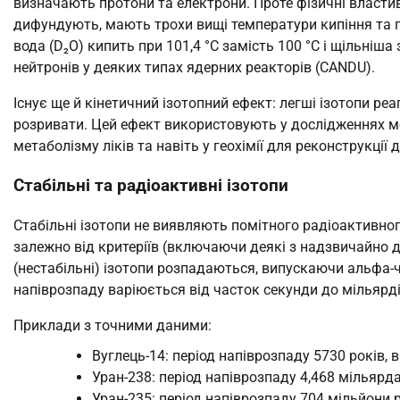
визначають протони та електрони. Проте фізичні властив
дифундують, мають трохи вищі температури кипіння та 
вода (D₂O) кипить при 101,4 °C замість 100 °C і щільніш
нейтронів у деяких типах ядерних реакторів (CANDU).
Існує ще й кінетичний ізотопний ефект: легші ізотопи реа
розривати. Цей ефект використовують у дослідженнях ме
метаболізму ліків та навіть у геохімії для реконструкці
Стабільні та радіоактивні ізотопи
Стабільні ізотопи не виявляють помітного радіоактивног
залежно від критеріїв (включаючи деякі з надзвичайно 
(нестабільні) ізотопи розпадаються, випускаючи альфа-
напіврозпаду варіюється від часток секунди до мільярді
Приклади з точними даними:
Вуглець-14: період напіврозпаду 5730 років,
Уран-238: період напіврозпаду 4,468 мільярд
Уран-235: період напіврозпаду 704 мільйони ро