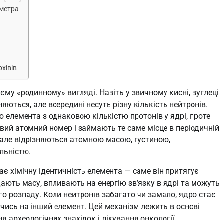
ометра
рхівів
єму «родинному» вигляді. Навіть у звичному кисні, вуглеці
няються, але всередині несуть різну кількість нейтронів.
о елемента з однаковою кількістю протонів у ядрі, проте
вий атомний номер і займають те саме місце в періодичній
і, але відрізняються атомною масою, густиною,
льністю.
є хімічну ідентичність елемента — саме він притягує
ють масу, впливають на енергію зв’язку в ядрі та можуть
о розпаду. Коли нейтронів забагато чи замало, ядро стає
чись на інший елемент. Цей механізм лежить в основі
 археологічних знахідок і лікування онкології.