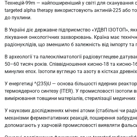
Технецій-99m — найпоширеніший у світі для сканування о
targeted alpha therapy використовують актиній-225 або 
до пухлини.
В Україні діє державне підприємство «УДВП ІЗОТОП», як
лікування онкологічних захворювань. Країна має техніч
радіонуклідів, що зменшило б залежність від імпорту та 
В археології та палеокліматології радіовуглецеве датува
50–60 тисяч років. Співвідношення кисню-18 та кисню-1
минулих епох. Ізотопи вуглецю та азоту в кістках древн
У енергетиці ^{235}U — основа більшості ядерних реактор
термоядерного синтезу (ITER). У промисловості ізотопи 
вимірювання товщини матеріалів, стерилізації медичних 
У наукових дослідженнях мічені атоми (стабільні чи рад
механізми ферментативних реакцій, поширення забрудне
допомагають у харчовій промисловості виявляти фальси