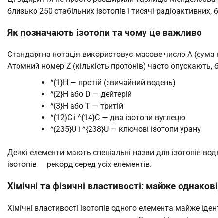
близько 250 стабільних ізотопів і тисячі радіоактивних, 
Як позначають ізотопи та чому це важливо
Стандартна нотація використовує масове число A (сума п
Атомний номер Z (кількість протонів) часто опускають, 
^{1}H — протій (звичайний водень)
^{2}H або D — дейтерій
^{3}H або T — тритій
^{12}C і ^{14}C — два ізотопи вуглецю
^{235}U і ^{238}U — ключові ізотопи урану
Деякі елементи мають спеціальні назви для ізотопів вод
ізотопів — рекорд серед усіх елементів.
Хімічні та фізичні властивості: майже однакові
Хімічні властивості ізотопів одного елемента майже іден