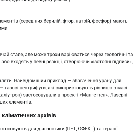
лементів (серед них берилій, фтор, натрій, фосфор) мають
ими.
чай стале, але може трохи варіюватися через геологічні та
або входять у певні реакції, створюючи «ізотопні підписи»,
іляти. Найвідоміший приклад — збагачення урану для
 — газові центрифуги, які використовують різницю в масі
(каліутрон) застосовували в проєкті «Мангеттен». Лазерні
ших елементів.
о кліматичних архівів
тосовують для діагностики (ПЕТ, ОФЕКТ) та терапії.