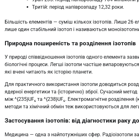
Тритій: період напіврозпаду 12,32 роки.
Більшість елементів — суміш кількох ізотопів. Лише 26 е
лише один стабільний ізотоп і називаються моноізотопн
Природна поширеність та розділення ізотопів
У природі співвідношення ізотопів одного елемента зазви
біологічні процеси. Легші ізотопи частіше випаровуються 
які вчені читають як історію планети.
Для практичного використання ізотопи доводиться розд
ядерної енергетики та (історично) зброї. Сучасний метод
між ^{235}UF₆ та ^{238}UF₆. Електромагнітне розділення 
методи та хімічний обмін теж використовуються для лег
Застосування ізотопів: від діагностики раку д
Медицина — одна з найпотужніших сфер. Радіоізотопи зас