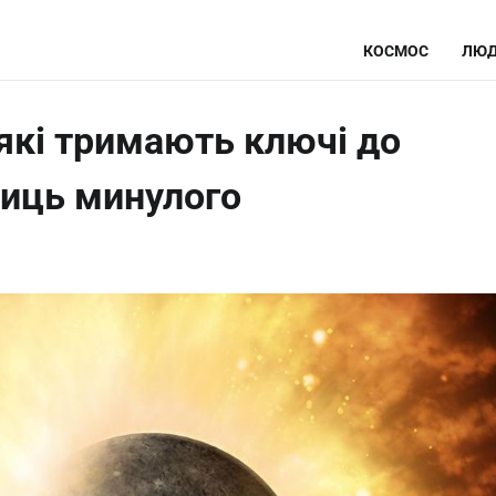
КОСМОС
ЛЮД
 які тримають ключі до
ниць минулого