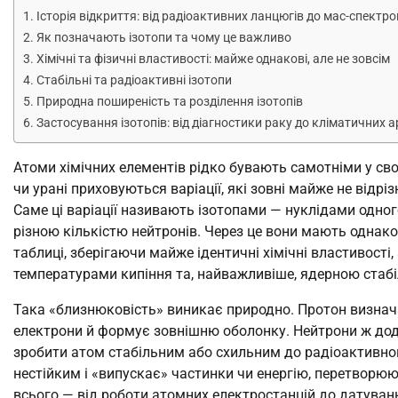
Історія відкриття: від радіоактивних ланцюгів до мас-спектр
Як позначають ізотопи та чому це важливо
Хімічні та фізичні властивості: майже однакові, але не зовсім
Стабільні та радіоактивні ізотопи
Природна поширеність та розділення ізотопів
Застосування ізотопів: від діагностики раку до кліматичних а
Атоми хімічних елементів рідко бувають самотніми у сво
чи урані приховуються варіації, які зовні майже не відріз
Саме ці варіації називають ізотопами — нуклідами одног
різною кількістю нейтронів. Через це вони мають однако
таблиці, зберігаючи майже ідентичні хімічні властивост
температурами кипіння та, найважливіше, ядерною стабі
Така «близнюковість» виникає природно. Протон визнача
електрони й формує зовнішню оболонку. Нейтрони ж дода
зробити атом стабільним або схильним до радіоактивног
нестійким і «випускає» частинки чи енергію, перетворюю
всього — від роботи атомних електростанцій до датування