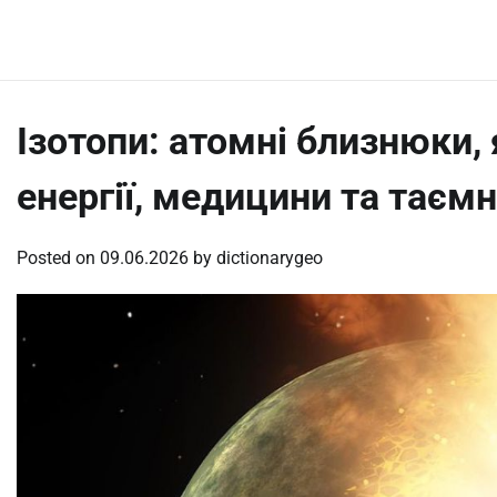
Skip
Thursday, August 6, 2026
to
content
Ізотопи: атомні близнюки,
енергії, медицини та таєм
Posted on
09.06.2026
by
dictionarygeo