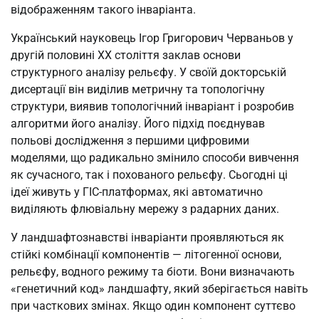
відображенням такого інваріанта.
Український науковець Ігор Григорович Черваньов у
другій половині XX століття заклав основи
структурного аналізу рельєфу. У своїй докторській
дисертації він виділив метричну та топологічну
структури, виявив топологічний інваріант і розробив
алгоритми його аналізу. Його підхід поєднував
польові дослідження з першими цифровими
моделями, що радикально змінило способи вивчення
як сучасного, так і похованого рельєфу. Сьогодні ці
ідеї живуть у ГІС-платформах, які автоматично
виділяють флювіальну мережу з радарних даних.
У ландшафтознавстві інваріанти проявляються як
стійкі комбінації компонентів — літогенної основи,
рельєфу, водного режиму та біоти. Вони визначають
«генетичний код» ландшафту, який зберігається навіть
при часткових змінах. Якщо один компонент суттєво