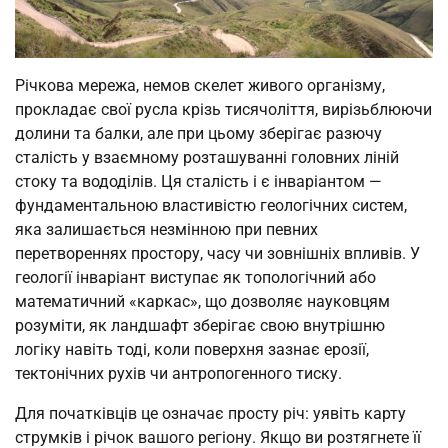
Річкова мережа, немов скелет живого організму,
прокладає свої русла крізь тисячоліття, вирізьблюючи
долини та балки, але при цьому зберігає разючу
сталість у взаємному розташуванні головних ліній
стоку та вододілів. Ця сталість і є інваріантом —
фундаментальною властивістю геологічних систем,
яка залишається незмінною при певних
перетвореннях простору, часу чи зовнішніх впливів. У
геології інваріант виступає як топологічний або
математичний «каркас», що дозволяє науковцям
розуміти, як ландшафт зберігає свою внутрішню
логіку навіть тоді, коли поверхня зазнає ерозії,
тектонічних рухів чи антропогенного тиску.
Для початківців це означає просту річ: уявіть карту
струмків і річок вашого регіону. Якщо ви розтягнете її