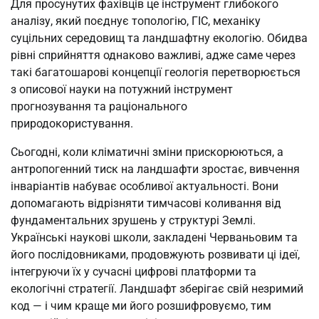
Для просунутих фахівців це інструмент глибокого
аналізу, який поєднує топологію, ГІС, механіку
суцільних середовищ та ландшафтну екологію. Обидва
рівні сприйняття однаково важливі, адже саме через
такі багатошарові концепції геологія перетворюється
з описової науки на потужний інструмент
прогнозування та раціонального
природокористування.
Сьогодні, коли кліматичні зміни прискорюються, а
антропогенний тиск на ландшафти зростає, вивчення
інваріантів набуває особливої актуальності. Вони
допомагають відрізняти тимчасові коливання від
фундаментальних зрушень у структурі Землі.
Українські наукові школи, закладені Черваньовим та
його послідовниками, продовжують розвивати ці ідеї,
інтегруючи їх у сучасні цифрові платформи та
екологічні стратегії. Ландшафт зберігає свій незримий
код — і чим краще ми його розшифровуємо, тим