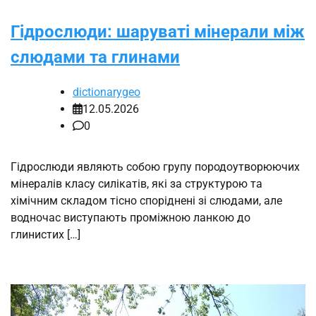
Гідрослюди: шаруваті мінерали між
слюдами та глинами
dictionarygeo
12.05.2026
0
Гідрослюди являють собою групу породоутворюючих
мінералів класу силікатів, які за структурою та
хімічним складом тісно споріднені зі слюдами, але
водночас виступають проміжною ланкою до
глинистих […]