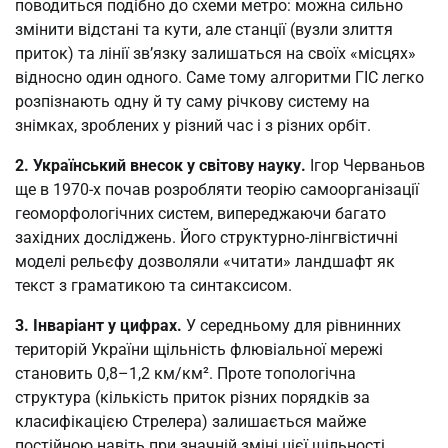
поводиться подібно до схеми метро: можна сильно
змінити відстані та кути, але станції (вузли злиття
приток) та лінії зв’язку залишаться на своїх «місцях»
відносно один одного. Саме тому алгоритми ГІС легко
розпізнають одну й ту саму річкову систему на
знімках, зроблених у різний час і з різних орбіт.
2. Український внесок у світову науку.
Ігор Черваньов
ще в 1970-х почав розробляти теорію самоорганізації
геоморфологічних систем, випереджаючи багато
західних досліджень. Його структурно-лінгвістичні
моделі рельєфу дозволяли «читати» ландшафт як
текст з граматикою та синтаксисом.
3. Інваріант у цифрах.
У середньому для рівнинних
територій України щільність флювіальної мережі
становить 0,8–1,2 км/км². Проте топологічна
структура (кількість приток різних порядків за
класифікацією Стрелера) залишається майже
постійною навіть при значній зміні цієї щільності.