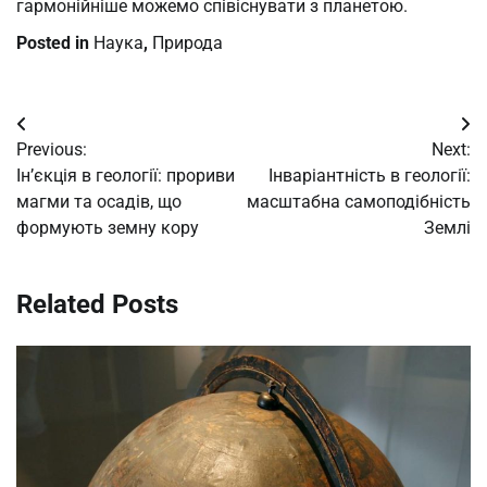
гармонійніше можемо співіснувати з планетою.
Posted in
Наука
,
Природа
Post
Previous:
Next:
navigation
Ін’єкція в геології: прориви
Інваріантність в геології:
магми та осадів, що
масштабна самоподібність
формують земну кору
Землі
Related Posts