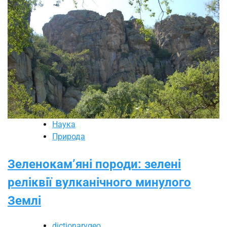
Наука
Природа
Зеленокам’яні породи: зелені
реліквії вулканічного минулого
Землі
dictionarygeo