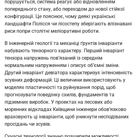
порушується, система реагує або відновленням
попереднього стану, або переходом до нової стійкої
конфігурації. Це пояснює, чому деякі українські
ландшафти Полісся чи лісостепу зберігають впізнавані
риси попри столітні меліоративні роботи.
В інженерній геології та механіці ґрунтів інваріанти
набувають тензорного характеру. Перший інваріант
тензора напружень пов’язаний із середнім
нормальним напруженням і описує об’ємні зміни.
Другий інваріант девіатора характеризує інтенсивність
зсувних деформацій. Ці величини використовують у
моделях пластичності та руйнування порід, щоб
прогнозувати поведінку схилів, фундаментів та
підземних виробок. У проектах на лесових або
моренних відкладах Київщини інженери обов’язково
враховують ці інваріанти, щоб уникнути несподіваних
просідань чи зсувів.
Сучасні технології значно розширили можливості