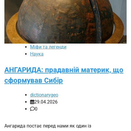
Міфи та легенди
Наука
АНГАРИДА: прадавній материк, що
сформував Сибір
dictionarygeo
29.04.2026
0
Ангарида постає перед нами як один із