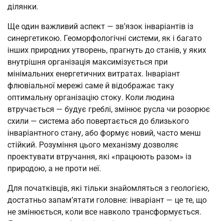
ділянки.
Ще один важливий аспект — зв’язок інваріантів із
синергетикою. Геоморфологічні системи, як і багато
інших природних утворень, прагнуть до станів, у яких
внутрішня організація максимізується при
мінімальних енергетичних витратах. Інваріант
флювіальної мережі саме й відображає таку
оптимальну організацію стоку. Коли людина
втручається — будує греблі, змінює русла чи розорює
схили — система або повертається до близького
інваріантного стану, або формує новий, часто менш
стійкий. Розуміння цього механізму дозволяє
проектувати втручання, які «працюють разом» із
природою, а не проти неї.
Для початківців, які тільки знайомляться з геологією,
достатньо запам’ятати головне: інваріант — це те, що
не змінюється, коли все навколо трансформується.