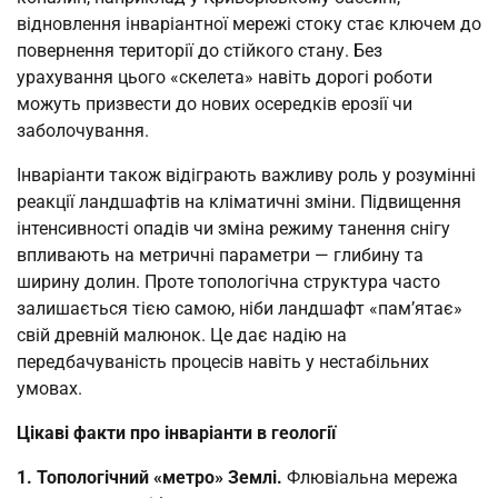
відновлення інваріантної мережі стоку стає ключем до
повернення території до стійкого стану. Без
урахування цього «скелета» навіть дорогі роботи
можуть призвести до нових осередків ерозії чи
заболочування.
Інваріанти також відіграють важливу роль у розумінні
реакції ландшафтів на кліматичні зміни. Підвищення
інтенсивності опадів чи зміна режиму танення снігу
впливають на метричні параметри — глибину та
ширину долин. Проте топологічна структура часто
залишається тією самою, ніби ландшафт «пам’ятає»
свій древній малюнок. Це дає надію на
передбачуваність процесів навіть у нестабільних
умовах.
Цікаві факти про інваріанти в геології
1. Топологічний «метро» Землі.
Флювіальна мережа