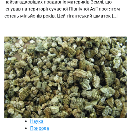
найзагадковіших прадавніх материків Землі, що
існував на території сучасної Північної Азії протягом
сотень мільйонів років. Цей гігантський шматок […]
Наука
Природа