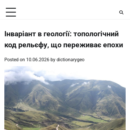
Skip
Sunday, August 9, 2026
to
content
Інваріант в геології: топологічний
код рельєфу, що переживає епохи
Posted on
10.06.2026
by
dictionarygeo