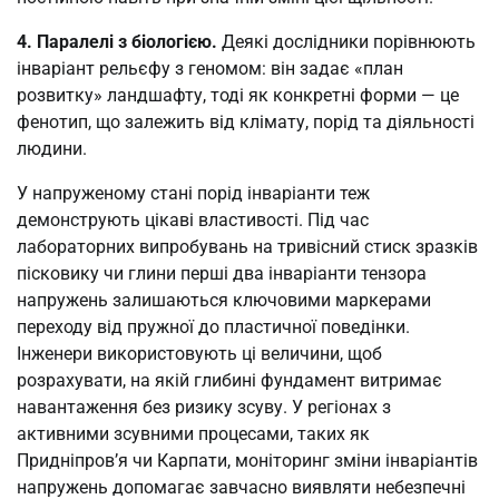
4. Паралелі з біологією.
Деякі дослідники порівнюють
інваріант рельєфу з геномом: він задає «план
розвитку» ландшафту, тоді як конкретні форми — це
фенотип, що залежить від клімату, порід та діяльності
людини.
У напруженому стані порід інваріанти теж
демонструють цікаві властивості. Під час
лабораторних випробувань на тривісний стиск зразків
пісковику чи глини перші два інваріанти тензора
напружень залишаються ключовими маркерами
переходу від пружної до пластичної поведінки.
Інженери використовують ці величини, щоб
розрахувати, на якій глибині фундамент витримає
навантаження без ризику зсуву. У регіонах з
активними зсувними процесами, таких як
Придніпров’я чи Карпати, моніторинг зміни інваріантів
напружень допомагає завчасно виявляти небезпечні