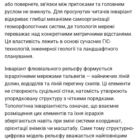
або повернете, зв’язки між притоками та головним
руслом не зникнуть. Для просунутих читачів інваріант
відкриває глибші механізми самоорганізації
геоморфологічних систем, де топологія мережі
переважає над конкретними метричними відстанями.
Ця властивість лежить в основі сучасних ГІС-
технологій, інженерної геології та ландшафтного
планування.
Інваріант флювіального рельєфу формується
ієрархічними мережами тальвегів — найнижчих ліній
долин, вододілів та ліній перегину схилів. Ці елементи
не створюють суцільної сітки, натомість утворюють
упорядковану структуру з чіткими порядками.
Топологічна інваріантність означає, що взаємне
розміщення цих елементів та їхня ієрархія
зберігаються навіть при зміні системи координат,
орієнтації знімків чи масштабу. Саме тому структурно-
цифрова модель рельєфу вважається найповнішим