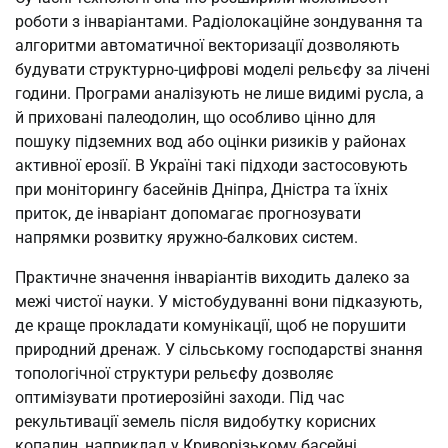
роботи з інваріантами. Радіолокаційне зондування та
алгоритми автоматичної векторизації дозволяють
будувати структурно-цифрові моделі рельєфу за лічені
години. Програми аналізують не лише видимі русла, а
й приховані палеодолин, що особливо цінно для
пошуку підземних вод або оцінки ризиків у районах
активної ерозії. В Україні такі підходи застосовують
при моніторингу басейнів Дніпра, Дністра та їхніх
приток, де інваріант допомагає прогнозувати
напрямки розвитку яружно-балкових систем.
Практичне значення інваріантів виходить далеко за
межі чистої науки. У містобудуванні вони підказують,
де краще прокладати комунікації, щоб не порушити
природний дренаж. У сільському господарстві знання
топологічної структури рельєфу дозволяє
оптимізувати протиерозійні заходи. Під час
рекультивації земель після видобутку корисних
копалин, наприклад у Криворізькому басейні,