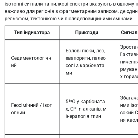
ізотопні сигнали та пилкові спектри вказують в одному 
важливо для регіонів з фрагментарним записом, де оди
рельєфом, тектонікою чи післядепозиційними змінами.
Тип індикатора
Приклади
Сигнал
Зроста
Еолові піски, лес,
ї актив
Седиментологічн
евапорити, палео
пичення
ий
солі з карбоната
рмуван
ми
х гориз
Збагач
δ¹⁸O у карбоната
Геохімічний / ізот
ими ізо
х, CPI n-алканів, м
опний
сокий C
інералогія глин
ня каол