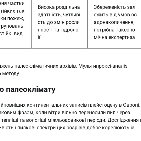
ння частки
Висока роздільна
Збереженість зал
тійких так
здатність, чутливі
ежить від умов ос
піки пожеж,
сть до змін росли
адонакопичення,
груповань
нності та гідролог
потрібна таксоно
стійкі вид
ії
мічна експертиза
іджень палеокліматичних архівів. Мультипроксі-аналіз
 методу.
го палеоклімату
айповніших континентальних записів плейстоцену в Європі.
иковим фазам, коли вітри вільно переносили пил через
тепліші та вологіші міжльодовикові періоди. Дослідження 
ивість і пилкові спектри цих розрізів добре корелюють із