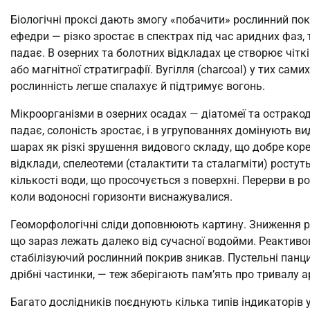
Біологічні проксі дають змогу «побачити» рослинний по
ефедри — різко зростає в спектрах під час аридних фаз, 
падає. В озерних та болотних відкладах це створює чітк
або магнітної стратиграфії. Вугілля (charcoal) у тих сам
рослинність легше спалахує й підтримує вогонь.
Мікроорганізми в озерних осадах — діатомеї та остракод
падає, солоність зростає, і в угрупованнях домінують види
шарах як різкі зрушення видового складу, що добре коре
відклади, спелеотеми (сталактити та сталагміти) ростут
кількості води, що просочується з поверхні. Перерви в р
коли водоносні горизонти виснажувалися.
Геоморфологічні сліди доповнюють картину. Зниження рівн
що зараз лежать далеко від сучасної водойми. Реактивов
стабілізуючий рослинний покрив зникав. Пустельні панцирі
дрібні частинки, — теж зберігають пам’ять про тривалу а
Багато дослідників поєднують кілька типів індикаторів 