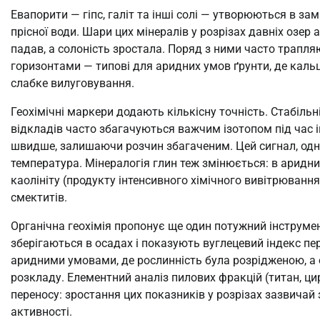
Евапорити — гіпс, галіт та інші солі — утворюються в з
прісної води. Шари цих мінералів у розрізах давніх озер 
падав, а солоність зростала. Поряд з ними часто трапл
горизонтами — типові для аридних умов ґрунти, де каль
слабке вилуговування.
Геохімічні маркери додають кількісну точність. Стабільн
відкладів часто збагачуються важчим ізотопом під час 
швидше, залишаючи розчин збагаченим. Цей сигнал, одна
температура. Мінералогія глин теж змінюється: в аридн
каолініту (продукту інтенсивного хімічного вивітрювання 
смектитів.
Органічна геохімія пропонує ще один потужний інструме
зберігаються в осадах і показують вуглецевий індекс пер
аридними умовами, де рослинність була розрідженою, а
розкладу. Елементний аналіз пилових фракцій (титан, ци
переносу: зростання цих показників у розрізах зазвичай 
активності.