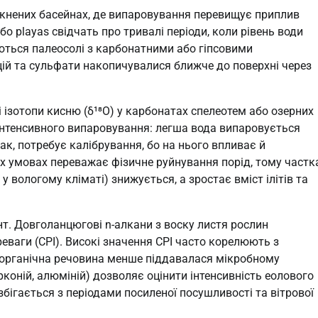
амкнених басейнах, де випаровування перевищує приплив
або playas свідчать про тривалі періоди, коли рівень води
яються палеосолі з карбонатними або гіпсовими
цій та сульфати накопичувалися ближче до поверхні через
і ізотопи кисню (δ¹⁸O) у карбонатах спелеотем або озерних
інтенсивного випаровування: легша вода випаровується
к, потребує калібрування, бо на нього впливає й
их умовах переважає фізичне руйнування порід, тому частк
у вологому кліматі) знижується, а зростає вміст ілітів та
нт. Довголанцюгові n-алкани з воску листя рослин
еваги (CPI). Високі значення CPI часто корелюють з
 органічна речовина менше піддавалася мікробному
рконій, алюміній) дозволяє оцінити інтенсивність еолового
збігається з періодами посиленої посушливості та вітрової