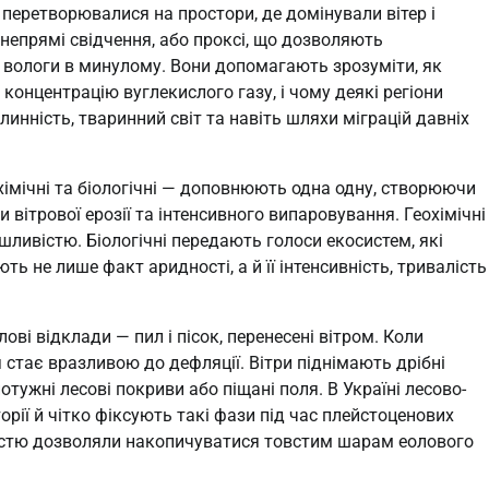
перетворювалися на простори, де домінували вітер і
непрямі свідчення, або проксі, що дозволяють
с вологи в минулому. Вони допомагають зрозуміти, як
 концентрацію вуглекислого газу, і чому деякі регіони
инність, тваринний світ та навіть шляхи міграцій давніх
охімічні та біологічні — доповнюють одна одну, створюючи
 вітрової ерозії та інтенсивного випаровування. Геохімічні
ушливістю. Біологічні передають голоси екосистем, які
ь не лише факт аридності, а й її інтенсивність, тривалість
ві відклади — пил і пісок, перенесені вітром. Коли
 стає вразливою до дефляції. Вітри піднімають дрібні
отужні лесові покриви або піщані поля. В Україні лесово-
рії й чітко фіксують такі фази під час плейстоценових
нністю дозволяли накопичуватися товстим шарам еолового