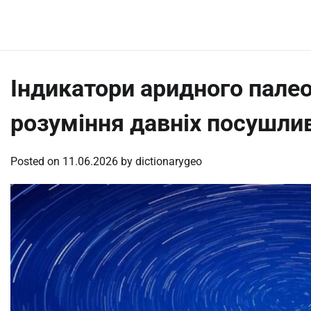
Skip
Thursday, August 6, 2026
to
content
Індикатори аридного палео
розуміння давніх посушли
Posted on
11.06.2026
by
dictionarygeo