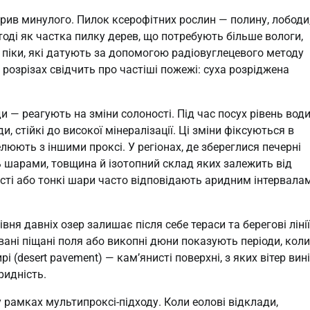
крив минулого. Пилок ксерофітних рослин — полину, лободи
тоді як частка пилку дерев, що потребують більше вологи,
і піки, які датують за допомогою радіовуглецевого методу
их розрізах свідчить про частіші пожежі: суха розріджена
и — реагують на зміни солоності. Під час посух рівень вод
, стійкі до високої мінералізації. Ці зміни фіксуються в
люють з іншими проксі. У регіонах, де збереглися печерні
ь шарами, товщина й ізотопний склад яких залежить від
ості або тонкі шари часто відповідають аридним інтервалам
я давніх озер залишає після себе тераси та берегові лінії
ані піщані поля або викопні дюни показують періоди, коли
 (desert pavement) — кам’янисті поверхні, з яких вітер вин
ридність.
у рамках мультипроксі-підходу. Коли еолові відклади,