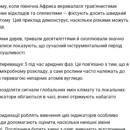
ому, коли північна Африка вкривалася трав’янистими
ерних відкладів та спелеотеми — фіксують досить швидкий
в тому. Цей приклад демонструє, наскільки різкими можуть
ій.
ьцями дерев, тривали десятиліттями й охоплювали значно
і записи показують, що сучасний інструментальний період
сушливості.
перевищує 5 під час аридних фаз. Це пов’язано з тим, що в
мікробному розкладу, а самі рослини часто належать до
ю перевагою непарних атомів вуглецю.
озділяти сигнали глобальних змін клімату та локальних
дикатори збігаються в часі, вчені отримують набагато
 аридизації роблять вивчення цих індикаторів особливо
ади допомагають оцінити, наскільки нинішні зміни
і. Дослідники бурять керні з озер, вивчають відслонення