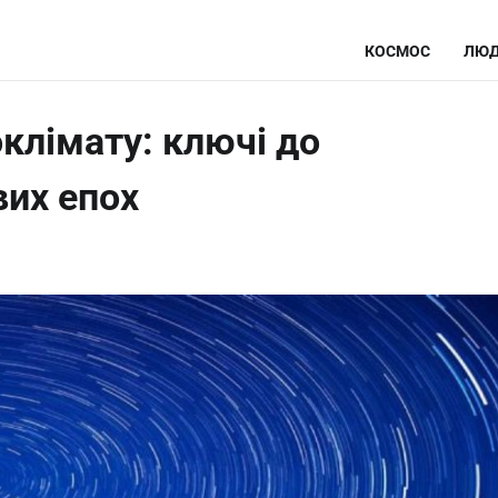
КОСМОС
ЛЮД
клімату: ключі до
вих епох