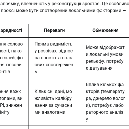
напрямку, впевненість у реконструкції зростає. Це особлив
н проксі може бути спотворений локальними факторами —
 аридності
Переваги
Обмеження
ння еолово
Пряма видимість
Може відображат
ності, нако
у розрізах, віднос
и локальні умови
 солей, фо
на простота поль
рельєфу, потребу
ня гіпсови
ових спостережен
є датування
онтів
ь
Вплив кількох фа
ення важк
Кількісні дані, мо
кторів (температу
топами, ви
жливість калібру
ра, джерело волог
PI, знижен
вання за сучасни
и), потребує лабо
ініту
ми аналогами
раторного аналіз
у