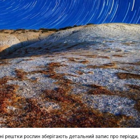
ні рештки рослин зберігають детальний запис про періоди,