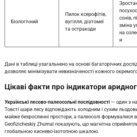
Зроста
посухос
Пилок ксерофітів,
сонів, 
Біологічний
вугілля, діатомеї
зміна у
та остракоди
на соле
и
Дані в таблиці узагальнено на основі багаторічних досл
дозволяє мінімізувати невизначеності кожного окремого
Цікаві факти про індикатори аридно
Українські лесово-палеосольні послідовності
— один з н
Товсті шари лесу відповідають холодним і сухим льодов
майже безрослинні простори, а палеосолі формувалися в 
Geofizicheskiy Zhurnal показують, що магнітна сприйнятл
глобальною киснево-ізотопною шкалою.