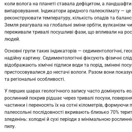
коли волога на планеті ставала дефіцитом, а ландшафти 
випаровування. Індикатори аридного палеоклімату — це 
реконструювати температуру, кількість опадів та балан
Земля реагувала на глобальні зміни орбіти, вулканізм чи
переживали тривалі посушливі фази, що впливали на росл
людей.
Основні групи таких індикаторів — седиментологічні, ге
надійну картину. Седиментологічні фіксують фізичні сліди
відображають хімічні підписи води та порід, змінені пос
пристосовувалися до нестачі вологи. Разом вони показуют
та регіональні особливості.
У перших шарах геологічного запису часто домінують еоло
рослинний покрив рідшає через тривалі посухи, поверхня
частинки і переносять їх на сотні кілометрів, формуючи п
палеосольні послідовності вкривають близько 70% терито
зледенінь: холодні й сухі періоди з мінімальною росли
пилу.