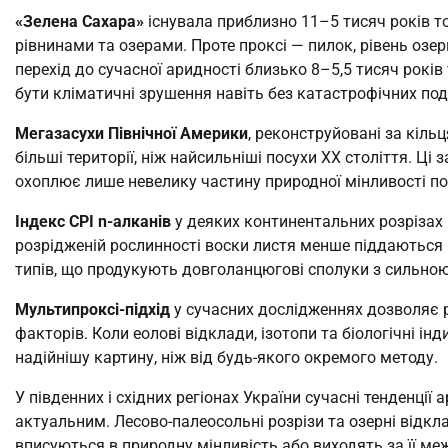
«Зелена Сахара»
існувала приблизно 11–5 тисяч років т
рівнинами та озерами. Проте проксі — пилок, рівень оз
перехід до сучасної аридності близько 8–5,5 тисяч рокі
бути кліматичні зрушення навіть без катастрофічних под
Мегазасухи Північної Америки
, реконструйовані за кіл
більші території, ніж найсильніші посухи XX століття. Ц
охоплює лише невелику частину природної мінливості по
Індекс CPI n-алканів
у деяких континентальних розрізах 
розрідженій рослинності воски листя менше піддаються 
типів, що продукують довголанцюгові сполуки з сильно
Мультипроксі-підхід
у сучасних дослідженнях дозволяє р
факторів. Коли еолові відклади, ізотопи та біологічні ін
надійнішу картину, ніж від будь-якого окремого методу.
У південних і східних регіонах України сучасні тенденції
актуальним. Лесово-палеосольні розрізи та озерні відкл
вписуються в природну мінливість або виходять за її меж