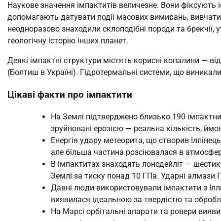
Наукове значення імпактитів величезне. Вони фіксують 
допомагають датувати події масових вимирань, вивчати
неодноразово знаходили склоподібні породи та брекчії, 
геологічну історію інших планет.
Деякі імпактні структури містять корисні копалини — від
(Болтиш в Україні). Гідротермальні системи, що виникали
Цікаві факти про імпактити
На Землі підтверджено близько 190 імпактних
зруйновані ерозією — реальна кількість, ймові
Енергія удару метеорита, що створив Іллінец
але більша частина розсіювалася в атмосфер
В імпактитах знаходять лонсдейліт — шестик
Землі за тиску понад 10 ГПа. Ударні алмази
Давні люди використовували імпактити з Ілл
виявилася ідеальною за твердістю та оброб
На Марсі орбітальні апарати та ровери вияви