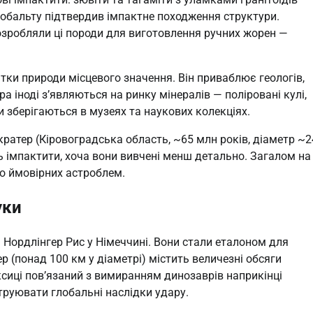
кобальту підтвердив імпактне походження структури.
і розробляли ці породи для виготовлення ручних жорен —
ятки природи місцевого значення. Він приваблює геологів,
ра іноді з’являються на ринку мінералів — поліровані кулі,
и зберігаються в музеях та наукових колекціях.
 кратер (Кіровоградська область, ~65 млн років, діаметр ~2
ь імпактити, хоча вони вивчені менш детально. Загалом на
бо ймовірних астроблем.
уки
Нордлінгер Рис у Німеччині. Вони стали еталоном для
р (понад 100 км у діаметрі) містить величезні обсяги
ксиці пов’язаний з вимиранням динозаврів наприкінці
труювати глобальні наслідки удару.