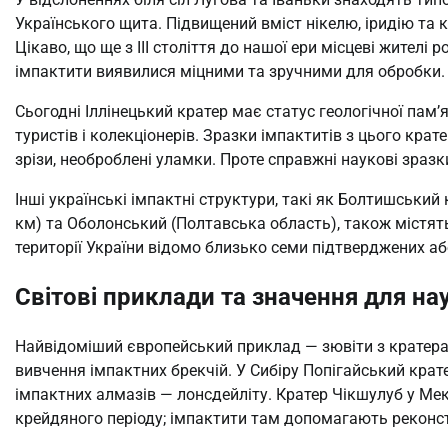
Українського щита. Підвищений вміст нікелю, іридію та 
Цікаво, що ще з III століття до нашої ери місцеві жител
імпактити виявилися міцними та зручними для обробки.
Сьогодні Іллінецький кратер має статус геологічної пам’
туристів і колекціонерів. Зразки імпактитів з цього крате
зрізи, необроблені уламки. Проте справжні наукові зразк
Інші українські імпактні структури, такі як Болтишський
км) та Оболонський (Полтавська область), також містят
території України відомо близько семи підтверджених а
Світові приклади та значення для на
Найвідоміший європейський приклад — зювіти з кратера 
вивчення імпактних брекчій. У Сибіру Попігайський крате
імпактних алмазів — лонсдейліту. Кратер Чікшулуб у Ме
крейдяного періоду; імпактити там допомагають реконс