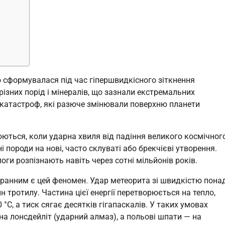
о сформувалася під час гіпершвидкісного зіткнення
різних порід і мінералів, що зазнали екстремальних
х катастроф, які разюче змінювали поверхню планети
юються, коли ударна хвиля від падіння великого космічног
 породи на нові, часто склуваті або брекчієві утворення.
логи розпізнають навіть через сотні мільйонів років.
гранним є цей феномен. Удар метеорита зі швидкістю пона
 тротилу. Частина цієї енергії перетворюється на тепло,
C, а тиск сягає десятків гігапаскалів. У таких умовах
на лонсдейліт (ударний алмаз), а польові шпати — на