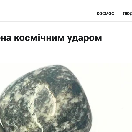
КОСМОС
ЛЮД
ена космічним ударом