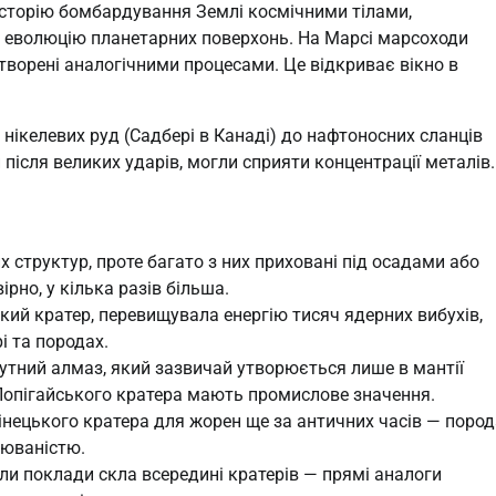
історію бомбардування Землі космічними тілами,
 еволюцію планетарних поверхонь. На Марсі марсоходи
утворені аналогічними процесами. Це відкриває вікно в
 нікелевих руд (Садбері в Канаді) до нафтоносних сланців
 після великих ударів, могли сприяти концентрації металів.
 структур, проте багато з них приховані під осадами або
рно, у кілька разів більша.
ький кратер, перевищувала енергію тисяч ядерних вибухів,
і та породах.
утний алмаз, який зазвичай утворюється лише в мантії
 Попігайського кратера мають промислове значення.
інецького кратера для жорен ще за античних часів — пород
люваністю.
ли поклади скла всередині кратерів — прямі аналоги