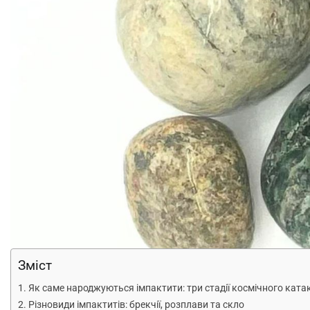
Зміст
Як саме народжуються імпактити: три стадії космічного ката
Різновиди імпактитів: брекчії, розплави та скло