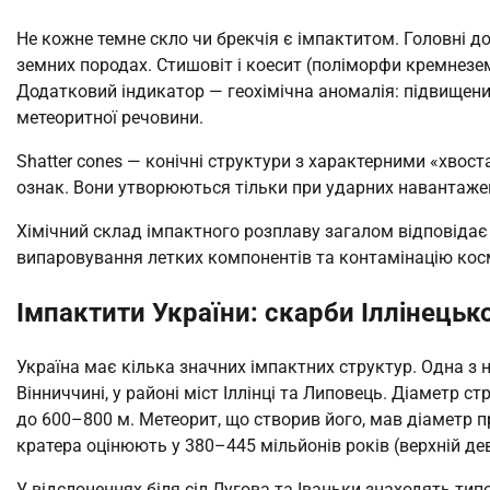
Не кожне темне скло чи брекчія є імпактитом. Головні д
земних породах. Стишовіт і коесит (поліморфи кремнезему
Додатковий індикатор — геохімічна аномалія: підвищений
метеоритної речовини.
Shatter cones — конічні структури з характерними «хвос
ознак. Вони утворюються тільки при ударних навантажен
Хімічний склад імпактного розплаву загалом відповідає 
випаровування летких компонентів та контамінацію ко
Імпактити України: скарби Іллінецьк
Україна має кілька значних імпактних структур. Одна з 
Вінниччині, у районі міст Іллінці та Липовець. Діаметр с
до 600–800 м. Метеорит, що створив його, мав діаметр п
кратера оцінюють у 380–445 мільйонів років (верхній де
У відслоненнях біля сіл Лугова та Іваньки знаходять тип