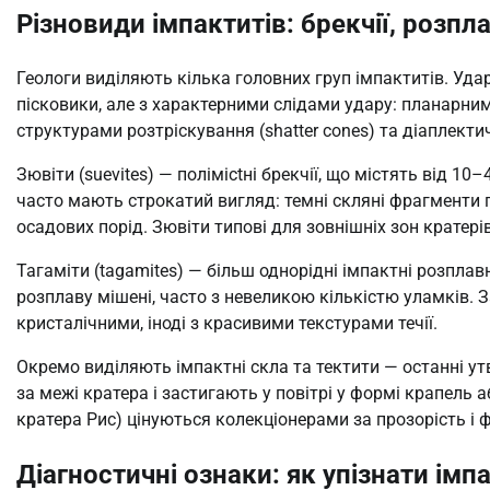
Різновиди імпактитів: брекчії, розпл
Геологи виділяють кілька головних груп імпактитів. Уда
пісковики, але з характерними слідами удару: планарни
структурами розтріскування (shatter cones) та діаплект
Зювіти (suevites) — полімictні брекчії, що містять від 10
часто мають строкатий вигляд: темні скляні фрагменти 
осадових порід. Зювіти типові для зовнішніх зон кратерів
Тагаміти (tagamites) — більш однорідні імпактні розпла
розплаву мішені, часто з невеликою кількістю уламків.
кристалічними, іноді з красивими текстурами течії.
Окремо виділяють імпактні скла та тектити — останні у
за межі кратера і застигають у повітрі у формі крапель 
кратера Рис) цінуються колекціонерами за прозорість і 
Діагностичні ознаки: як упізнати імп