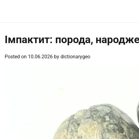
Skip
Friday, August 7, 2026
to
content
Імпактит: порода, народж
Posted on
10.06.2026
by
dictionarygeo