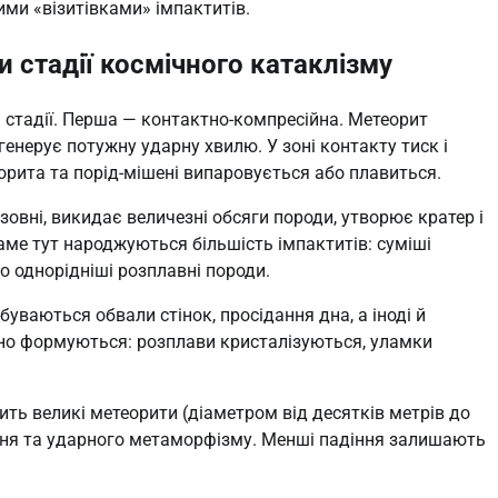
ими «візитівками» імпактитів.
 стадії космічного катаклізму
 стадії. Перша — контактно-компресійна. Метеорит
 генерує потужну ударну хвилю. У зоні контакту тиск і
рита та порід-мішені випаровується або плавиться.
зовні, викидає величезні обсяги породи, утворює кратер і
аме тут народжуються більшість імпактитів: суміші
бо однорідніші розплавні породи.
буваються обвали стінок, просідання дна, а іноді й
чно формуються: розплави кристалізуються, уламки
ть великі метеорити (діаметром від десятків метрів до
ня та ударного метаморфізму. Менші падіння залишають