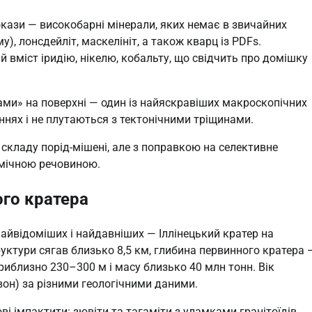
окази — високобарні мінерали, яких немає в звичайних
), лонсдейліт, маскелініт, а також кварц із PDFs.
 вміст іридію, нікелю, кобальту, що свідчить про домішку
тами» на поверхні — один із найяскравіших макроскопічних
нях і не плутаються з тектонічними тріщинами.
складу порід-мішені, але з поправкою на селективне
смічною речовиною.
ого кратера
найвідоміших і найдавніших — Іллінецький кратер на
труктури сягав близько 8,5 км, глибина первинного кратера 
риблизно 230–300 м і масу близько 40 млн тонн. Вік
вон) за різними геологічними даними.
ові імпактити: зювіти та тагаміти з уламками гранітоїдів