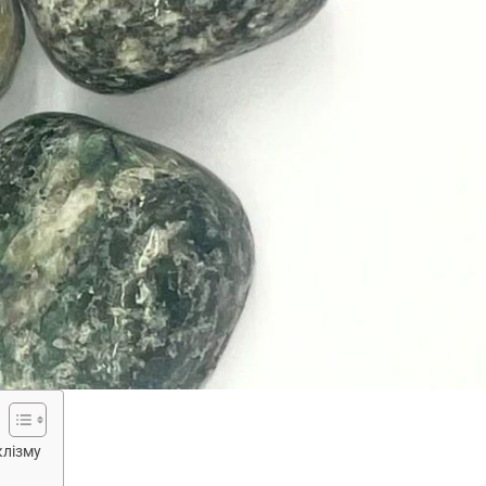
клізму