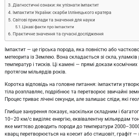
Діагностичні ознаки: як упізнати імпактит
Імпактити України: скарби Іллінецького кратера
Світові приклади та значення для науки
Цікаві факти про імпактити
Практичне значення та сучасні дослідження
Імпактит — це гірська порода, яка повністю або частков
метеорита із Землею. Вона складається зі скла, уламків 
температур і тисків. Ці камені — прямі докази космічни
протягом мільярдів років.
Коротка відповідь на головне питання: імпактити утвор
тіла розплавляє, подрібнює та перетворює звичайні земні
Процес триває лічені секунди, але залишає сліди, які гео
Глибше занурення показує, наскільки складним і багато
10–20 км/с виділяє енергію, еквівалентну мільярдам тонн
яке миттєво доводить породи до температури 2000–3000 °
кварц перетворюється на коесит або стишовіт, графіт — 