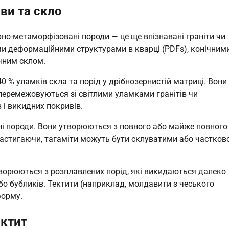
ави та скло
рно-метаморфізовані породи — це ще впізнавані граніти чи
ми деформаційними структурами в кварці (PDFs), конічним
ичним склом.
–40 % уламків скла та порід у дрібнозернистій матриці. Вони
перемежовуються зі світлими уламками гранітів чи
 і викидних покривів.
вні породи. Вони утворюються з повного або майже повного
 Застигаючи, тагаміти можуть бути склуватими або частков
творюються з розплавлених порід, які викидаються далеко
або бубликів. Тектити (наприклад, молдавити з чеського
форму.
актит