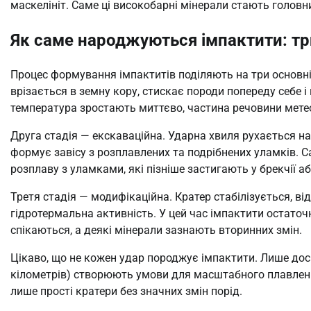
маскелініт. Саме ці високобарні мінерали стають головн
Як саме народжуються імпактити: три
Процес формування імпактитів поділяють на три основні
врізається в земну кору, стискає породи попереду себе і
температура зростають миттєво, частина речовини метео
Друга стадія — екскаваційна. Ударна хвиля рухається на
формує завісу з розплавлених та подрібнених уламків. С
розплаву з уламками, які пізніше застигають у брекчії а
Третя стадія — модифікаційна. Кратер стабілізується, від
гідротермальна активність. У цей час імпактити остато
спікаються, а деякі мінерали зазнають вторинних змін.
Цікаво, що не кожен удар породжує імпактити. Лише доси
кілометрів) створюють умови для масштабного плавлен
лише прості кратери без значних змін порід.