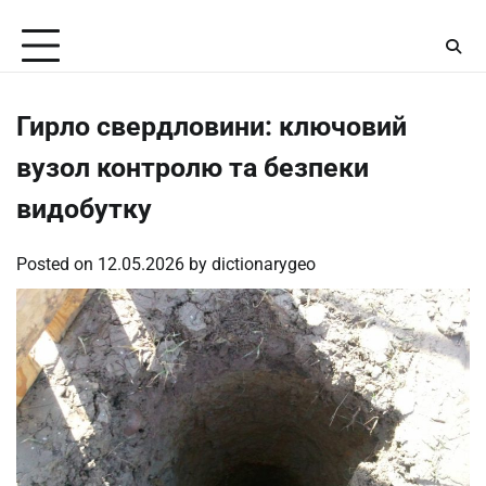
Skip
Friday, August 7, 2026
to
content
Гирло свердловини: ключовий
вузол контролю та безпеки
видобутку
Posted on
12.05.2026
by
dictionarygeo