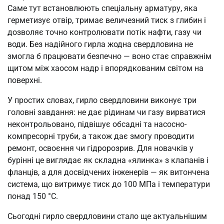
Саме тут встановлюють спеціальну арматуру, яка
герметизує отвір, тримає величезний тиск з глибин і
дозволяє точно контролювати потік нафти, газу чи
води. Без надійного гирла жодна свердловина не
змогла б працювати безпечно — воно стає справжнім
щитом між хаосом надр і впорядкованим світом на
поверхні.
У простих словах, гирло свердловини виконує три
головні завдання: не дає рідинам чи газу вирватися
неконтрольовано, підвішує обсадні та насосно-
компресорні труби, а також дає змогу проводити
ремонт, освоєння чи гідророзрив. Для новачків у
бурінні це виглядає як складна «ялинка» з клапанів і
фланців, а для досвідчених інженерів — як витончена
система, що витримує тиск до 100 МПа і температури
понад 150 °C.
Сьогодні гирло свердловини стало ще актуальнішим