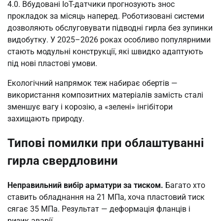
4.0. Вбудовані IoT-датчики прогнозують знос
прокладок за місяць наперед. Роботизовані системи
дозволяють обслуговувати підводні гирла без зупинки
видобутку. У 2025–2026 роках особливо популярними
стають модульні конструкції, які швидко адаптують
під нові пластові умови.
Екологічний напрямок теж набирає обертів —
використання композитних матеріалів замість сталі
зменшує вагу і корозію, а «зелені» інгібітори
захищають природу.
Типові помилки при облаштуванні
гирла свердловини
Неправильний вибір арматури за тиском.
Багато хто
ставить обладнання на 21 МПа, хоча пластовий тиск
сягає 35 МПа. Результат — деформація фланців і
ризик аварії.