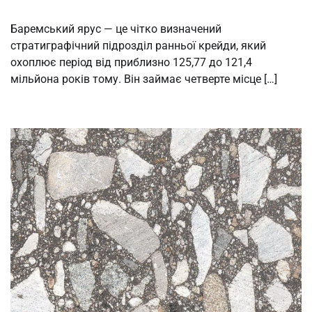
Баремський ярус — це чітко визначений
стратиграфічний підрозділ ранньої крейди, який
охоплює період від приблизно 125,77 до 121,4
мільйона років тому. Він займає четверте місце […]