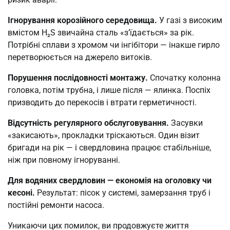
Ігнорування корозійного середовища.
У газі з високим
вмістом H₂S звичайна сталь «з’їдається» за рік.
Потрібні сплави з хромом чи інгібітори — інакше гирло
перетворюється на джерело витоків.
Порушення послідовності монтажу.
Спочатку колонна
головка, потім трубна, і лише після — ялинка. Поспіх
призводить до перекосів і втрати герметичності.
Відсутність регулярного обслуговування.
Засувки
«закисають», прокладки тріскаються. Один візит
бригади на рік — і свердловина працює стабільніше,
ніж при повному ігноруванні.
Для водяних свердловин — економія на оголовку чи
кесоні.
Результат: пісок у системі, замерзання труб і
постійні ремонти насоса.
Уникаючи цих помилок, ви продовжуєте життя