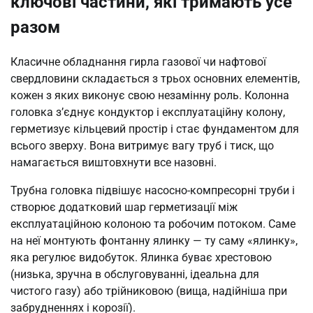
ключові частини, які тримають усе
разом
Класичне обладнання гирла газової чи нафтової
свердловини складається з трьох основних елементів,
кожен з яких виконує свою незамінну роль. Колонна
головка з’єднує кондуктор і експлуатаційну колону,
герметизує кільцевий простір і стає фундаментом для
всього зверху. Вона витримує вагу труб і тиск, що
намагається виштовхнути все назовні.
Трубна головка підвішує насосно-компресорні труби і
створює додатковий шар герметизації між
експлуатаційною колоною та робочим потоком. Саме
на неї монтують фонтанну ялинку — ту саму «ялинку»,
яка регулює видобуток. Ялинка буває хрестовою
(низька, зручна в обслуговуванні, ідеальна для
чистого газу) або трійниковою (вища, надійніша при
забрудненнях і корозії).