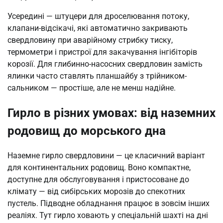
Усередині — штуцери для дроселювання потоку,
клапани-відсікачі, які автоматично закривають
свердловину при аварійному стрибку тиску,
термометри і пристрої для закачування інгібіторів
корозії. Для глибинно-насосних свердловин замість
ялинки часто ставлять планшайбу з трійником-
сальником — простіше, але не менш надійне.
Гирло в різних умовах: від наземних
родовищ до морського дна
Наземне гирло свердловини — це класичний варіант
для континентальних родовищ. Воно компактне,
доступне для обслуговування і пристосоване до
клімату — від сибірських морозів до спекотних
пустель. Підводне обладнання працює в зовсім інших
реаліях. Тут гирло ховають у спеціальній шахті на дні