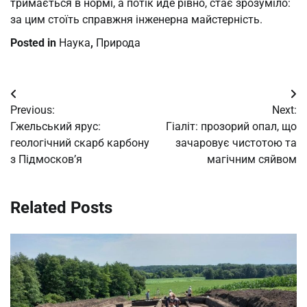
тримається в нормі, а потік йде рівно, стає зрозуміло:
за цим стоїть справжня інженерна майстерність.
Posted in
Наука
,
Природа
Post
Previous:
Next:
navigation
Гжельський ярус:
Гіаліт: прозорий опал, що
геологічний скарб карбону
зачаровує чистотою та
з Підмосков’я
магічним сяйвом
Related Posts