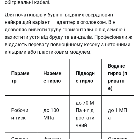
обігрівальні кабелі.
Для початківців у бурінні водяних свердловин
найкращий варіант — адаптер з оголовком. Він
дозволяє вивести трубу горизонтально під землю і
захистити устя від бруду та вандалів. Професіонали ж
віддають перевагу повноцінному кесону з бетонними
кільцями або пластиковим модулем.
Водяне
Параме
Наземн
Підводн
гирло (п
тр
е гирло
е гирло
риватн
е)
до 70 М
Робочи
до 100
Па + гід
до 1 МП
й тиск
МПа
ростати
а
чний