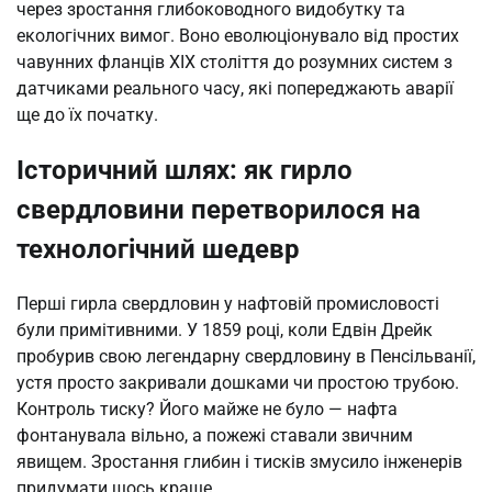
через зростання глибоководного видобутку та
екологічних вимог. Воно еволюціонувало від простих
чавунних фланців XIX століття до розумних систем з
датчиками реального часу, які попереджають аварії
ще до їх початку.
Історичний шлях: як гирло
свердловини перетворилося на
технологічний шедевр
Перші гирла свердловин у нафтовій промисловості
були примітивними. У 1859 році, коли Едвін Дрейк
пробурив свою легендарну свердловину в Пенсільванії,
устя просто закривали дошками чи простою трубою.
Контроль тиску? Його майже не було — нафта
фонтанувала вільно, а пожежі ставали звичним
явищем. Зростання глибин і тисків змусило інженерів
придумати щось краще.