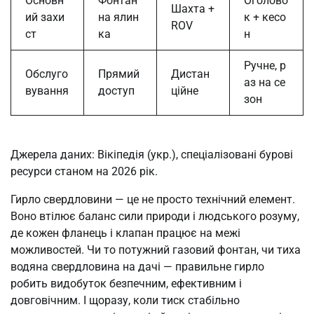
Основн
Фонтан
Оголово
Шахта +
ий захи
на ялин
к + кесо
ROV
ст
ка
н
Ручне, р
Обслуго
Прямий
Дистан
аз на се
вування
доступ
ційне
зон
Джерела даних: Вікіпедія (укр.), спеціалізовані бурові
ресурси станом на 2026 рік.
Гирло свердловини — це не просто технічний елемент.
Воно втілює баланс сили природи і людського розуму,
де кожен фланець і клапан працює на межі
можливостей. Чи то потужний газовий фонтан, чи тиха
водяна свердловина на дачі — правильне гирло
робить видобуток безпечним, ефективним і
довговічним. І щоразу, коли тиск стабільно