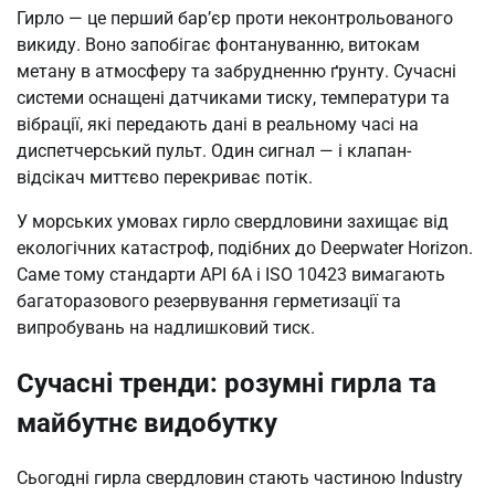
Гирло — це перший бар’єр проти неконтрольованого
викиду. Воно запобігає фонтануванню, витокам
метану в атмосферу та забрудненню ґрунту. Сучасні
системи оснащені датчиками тиску, температури та
вібрації, які передають дані в реальному часі на
диспетчерський пульт. Один сигнал — і клапан-
відсікач миттєво перекриває потік.
У морських умовах гирло свердловини захищає від
екологічних катастроф, подібних до Deepwater Horizon.
Саме тому стандарти API 6A і ISO 10423 вимагають
багаторазового резервування герметизації та
випробувань на надлишковий тиск.
Сучасні тренди: розумні гирла та
майбутнє видобутку
Сьогодні гирла свердловин стають частиною Industry