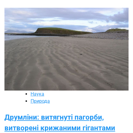
Наука
Природа
Друмліни: витягнуті пагорби,
витворені крижаними гігантами