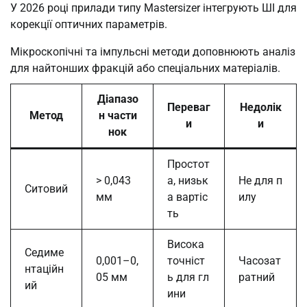
У 2026 році прилади типу Mastersizer інтегрують ШІ для
корекції оптичних параметрів.
Мікроскопічні та імпульсні методи доповнюють аналіз
для найтонших фракцій або спеціальних матеріалів.
Діапазо
Переваг
Недолік
Метод
н части
и
и
нок
Простот
> 0,043
а, низьк
Не для п
Ситовий
мм
а вартіс
илу
ть
Висока
Седиме
0,001–0,
точніст
Часозат
нтаційн
05 мм
ь для гл
ратний
ий
ини