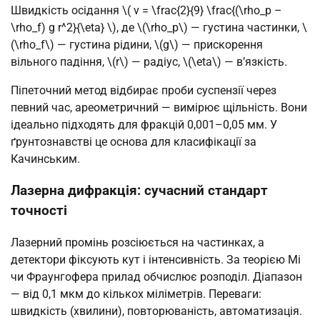
Швидкість осідання \( v = \frac{2}{9} \frac{(\rho_p –
\rho_f) g r^2}{\eta} \), де \(\rho_p\) — густина частинки, \
(\rho_f\) — густина рідини, \(g\) — прискорення
вільного падіння, \(r\) — радіус, \(\eta\) — в’язкість.
Піпеточний метод відбирає проби суспензії через
певний час, ареометричний — вимірює щільність. Вони
ідеально підходять для фракцій 0,001–0,05 мм. У
ґрунтознавстві це основа для класифікації за
Качинським.
Лазерна дифракція: сучасний стандарт
точності
Лазерний промінь розсіюється на частинках, а
детектори фіксують кут і інтенсивність. За теорією Мі
чи Фраунгофера прилад обчислює розподіл. Діапазон
— від 0,1 мкм до кількох міліметрів. Переваги:
швидкість (хвилини), повторюваність, автоматизація.