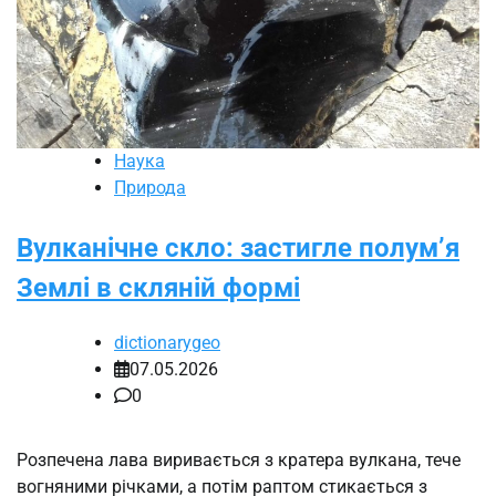
Наука
Природа
Вулканічне скло: застигле полум’я
Землі в скляній формі
dictionarygeo
07.05.2026
0
Розпечена лава виривається з кратера вулкана, тече
вогняними річками, а потім раптом стикається з