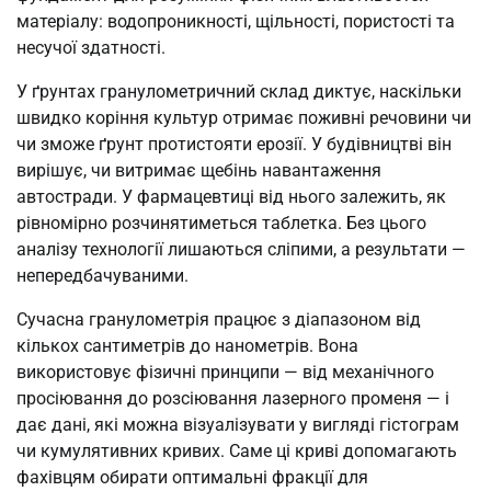
матеріалу: водопроникності, щільності, пористості та
несучої здатності.
У ґрунтах гранулометричний склад диктує, наскільки
швидко коріння культур отримає поживні речовини чи
чи зможе ґрунт протистояти ерозії. У будівництві він
вирішує, чи витримає щебінь навантаження
автостради. У фармацевтиці від нього залежить, як
рівномірно розчинятиметься таблетка. Без цього
аналізу технології лишаються сліпими, а результати —
непередбачуваними.
Сучасна гранулометрія працює з діапазоном від
кількох сантиметрів до нанометрів. Вона
використовує фізичні принципи — від механічного
просіювання до розсіювання лазерного променя — і
дає дані, які можна візуалізувати у вигляді гістограм
чи кумулятивних кривих. Саме ці криві допомагають
фахівцям обирати оптимальні фракції для