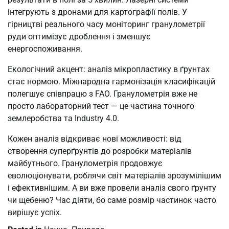
інтегрують з дронами для картографії полів. У
гірництві реального часу моніторинг гранулометрії
руди оптимізує дроблення і зменшує
енергоспоживання.
Екологічний акцент: аналіз мікропластику в ґрунтах
стає нормою. Міжнародна гармонізація класифікацій
полегшує співпрацю з FAO. Гранулометрія вже не
просто лабораторний тест — це частина точного
землеробства та Industry 4.0.
Кожен аналіз відкриває нові можливості: від
створення суперґрунтів до розробки матеріалів
майбутнього. Гранулометрія продовжує
еволюціонувати, роблячи світ матеріалів зрозумілішим
і ефективнішим. А ви вже провели аналіз свого ґрунту
чи щебеню? Час діяти, бо саме розмір частинок часто
вирішує успіх.