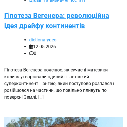
Цікаві та визначні постаті
Гіпотеза Вегенера: революційна
ідея дрейфу континентів
dictionarygeo
12.05.2026
0
Гіпотеза Вегенера пояснює, як сучасні материки
колись утворювали єдиний гігантський
суперконтинент Пангею, який поступово розпався і
розійшовся на частини, що повільно пливуть по
поверхні Землі. […]