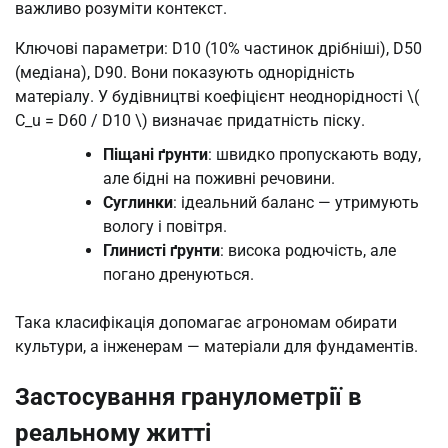
важливо розуміти контекст.
Ключові параметри: D10 (10% частинок дрібніші), D50
(медіана), D90. Вони показують однорідність
матеріалу. У будівництві коефіцієнт неоднорідності \(
C_u = D60 / D10 \) визначає придатність піску.
Піщані ґрунти
: швидко пропускають воду,
але бідні на поживні речовини.
Суглинки
: ідеальний баланс — утримують
вологу і повітря.
Глинисті ґрунти
: висока родючість, але
погано дренуються.
Така класифікація допомагає агрономам обирати
культури, а інженерам — матеріали для фундаментів.
Застосування гранулометрії в
реальному житті