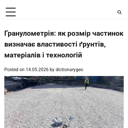
Skip
Friday, August 7, 2026
to
content
Гранулометрія: як розмір частинок
визначає властивості ґрунтів,
матеріалів і технологій
Posted on
14.05.2026
by
dictionarygeo