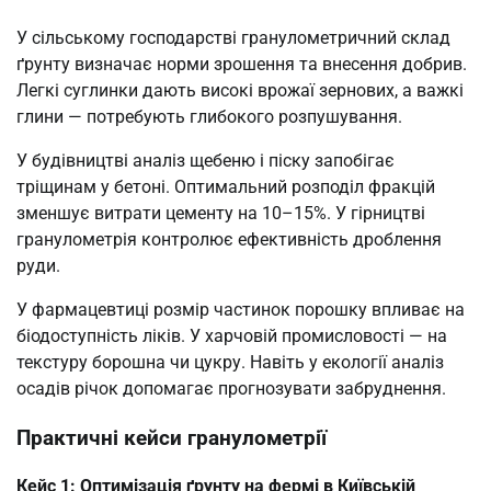
У сільському господарстві гранулометричний склад
ґрунту визначає норми зрошення та внесення добрив.
Легкі суглинки дають високі врожаї зернових, а важкі
глини — потребують глибокого розпушування.
У будівництві аналіз щебеню і піску запобігає
тріщинам у бетоні. Оптимальний розподіл фракцій
зменшує витрати цементу на 10–15%. У гірництві
гранулометрія контролює ефективність дроблення
руди.
У фармацевтиці розмір частинок порошку впливає на
біодоступність ліків. У харчовій промисловості — на
текстуру борошна чи цукру. Навіть у екології аналіз
осадів річок допомагає прогнозувати забруднення.
Практичні кейси гранулометрії
Кейс 1: Оптимізація ґрунту на фермі в Київській