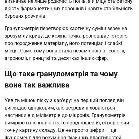
визначає не лише родючість полів, а й міцність бетону,
якість фармацевтичних порошків і навіть стабільність
бурових розчинів.
Гранулометрія перетворює хаотичну суміш зерен на
зрозумілу криву, де кожна точка розповідає історію
про походження матеріалу, його потенціал і слабкі
місця. Саме тому вона стала незамінною в геології,
агрономії, гірництві та десятках інших сфер.
Що таке гранулометрія та чому
вона так важлива
Уявіть мішок піску з кар’єру: на перший погляд він
виглядає однаковим, але всередині ховаються
частинки від міліметрів до мікронів. Гранулометрія
вимірює їхню кількість і співвідношення, створюючи
точну картину складу. Це не просто цифри — це
фундамент для розуміння фізичних властивостей