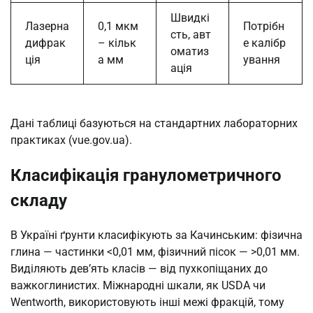
Швидкі
Лазерна
0,1 мкм
Потрібн
сть, авт
дифрак
– кільк
е калібр
оматиз
ція
а мм
ування
ація
Дані таблиці базуються на стандартних лабораторних
практиках (vue.gov.ua).
Класифікація гранулометричного
складу
В Україні ґрунти класифікують за Качинським: фізична
глина — частинки <0,01 мм, фізичний пісок — >0,01 мм.
Виділяють дев’ять класів — від пухкопіщаних до
важкоглинистих. Міжнародні шкали, як USDA чи
Wentworth, використовують інші межі фракцій, тому