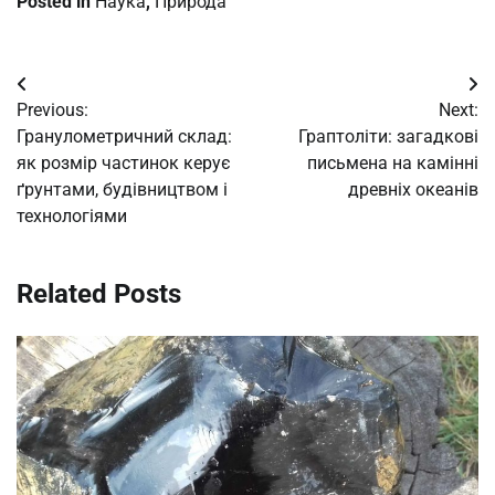
Posted in
Наука
,
Природа
Post
Previous:
Next:
navigation
Гранулометричний склад:
Граптоліти: загадкові
як розмір частинок керує
письмена на камінні
ґрунтами, будівництвом і
древніх океанів
технологіями
Related Posts