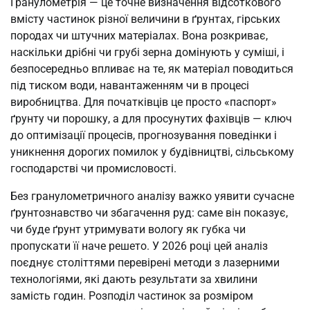
Гранулометрія — це точне визначення відсоткового
вмісту частинок різної величини в ґрунтах, гірських
породах чи штучних матеріалах. Вона розкриває,
наскільки дрібні чи грубі зерна домінують у суміші, і
безпосередньо впливає на те, як матеріал поводиться
під тиском води, навантаженням чи в процесі
виробництва. Для початківців це просто «паспорт»
ґрунту чи порошку, а для просунутих фахівців — ключ
до оптимізації процесів, прогнозування поведінки і
уникнення дорогих помилок у будівництві, сільському
господарстві чи промисловості.
Без гранулометричного аналізу важко уявити сучасне
ґрунтознавство чи збагачення руд: саме він показує,
чи буде ґрунт утримувати вологу як губка чи
пропускати її наче решето. У 2026 році цей аналіз
поєднує століттями перевірені методи з лазерними
технологіями, які дають результати за хвилини
замість годин. Розподіл частинок за розміром