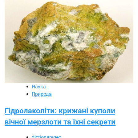
Наука
Природа
Гідролаколіти: крижані куполи
вічної мерзлоти та їхні секрети
dictionarygeo