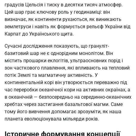
градусів Цельсія і тиску в десятки тисяч атмосфер.
Цей шар грає ключову роль у геодинаміці: він
визначає, як континенти рухаються, як виникають
землетруси і навіть як формується рельєф України від
Карпат до Українського щита.
Сучасні дослідження показують, що грануліт-
базитовий шар не є однорідним монолітом. Він
містить прошарки еклогітів, ультраосновних порід і
зон часткового плавлення, які впливають на тепловий
потік Землі та магматичну активність. У
континентальній корі він утворюється переважно під
час переробки океанічної кори на активних окраїнах, а
в океанічній — безпосередньо на серединно-океанічних
хребтах через застигання базальтової магми. Саме
тому його вивчення допомагає зрозуміти, як наша
планета еволюціонувала мільярди років.
Історичне формування концепції