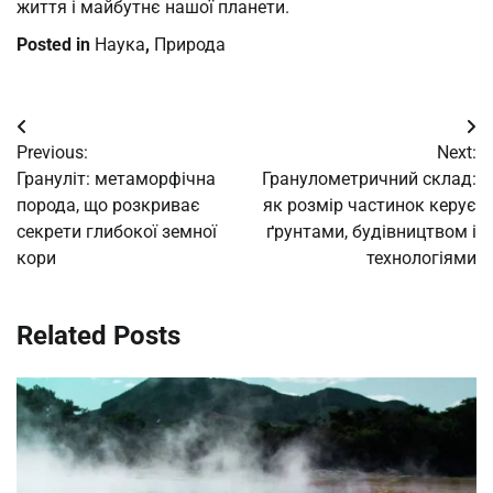
життя і майбутнє нашої планети.
Posted in
Наука
,
Природа
Post
Previous:
Next:
navigation
Грануліт: метаморфічна
Гранулометричний склад:
порода, що розкриває
як розмір частинок керує
секрети глибокої земної
ґрунтами, будівництвом і
кори
технологіями
Related Posts