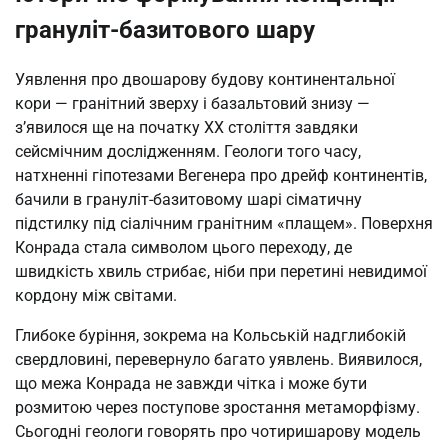
грануліт-базитового шару
Уявлення про двошарову будову континентальної
кори — гранітний зверху і базальтовий знизу —
з’явилося ще на початку XX століття завдяки
сейсмічним дослідженням. Геологи того часу,
натхненні гіпотезами Вегенера про дрейф континентів,
бачили в грануліт-базитовому шарі сіматичну
підстилку під сіалічним гранітним «плащем». Поверхня
Конрада стала символом цього переходу, де
швидкість хвиль стрибає, ніби при перетині невидимої
кордону між світами.
Глибоке буріння, зокрема на Кольській надглибокій
свердловині, перевернуло багато уявлень. Виявилося,
що межа Конрада не завжди чітка і може бути
розмитою через поступове зростання метаморфізму.
Сьогодні геологи говорять про чотиришарову модель