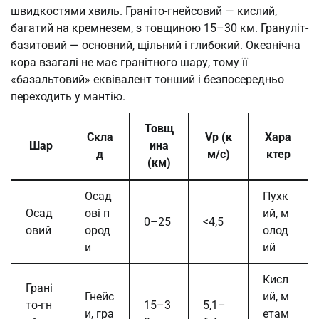
швидкостями хвиль. Граніто-гнейсовий — кислий,
багатий на кремнезем, з товщиною 15–30 км. Грануліт-
базитовий — основний, щільний і глибокий. Океанічна
кора взагалі не має гранітного шару, тому її
«базальтовий» еквівалент тонший і безпосередньо
переходить у мантію.
Товщ
Скла
Vp (к
Хара
Шар
ина
д
м/с)
ктер
(км)
Осад
Пухк
Осад
ові п
ий, м
0–25
<4,5
овий
ород
олод
и
ий
Кисл
Грані
Гнейс
ий, м
то-гн
15–3
5,1–
и, гра
етам