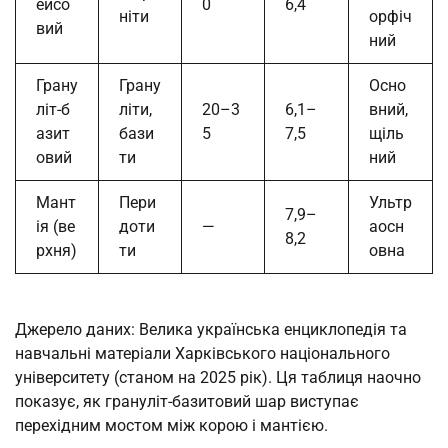
ейсо
0
6,4
ніти
орфіч
вий
ний
Грану
Грану
Осно
літ-б
літи,
20–3
6,1–
вний,
азит
бази
5
7,5
щіль
овий
ти
ний
Мант
Пери
Ультр
7,9–
ія (ве
доти
—
аосн
8,2
рхня)
ти
овна
Джерело даних: Велика українська енциклопедія та
навчальні матеріали Харківського національного
університету (станом на 2025 рік). Ця таблиця наочно
показує, як грануліт-базитовий шар виступає
перехідним мостом між корою і мантією.