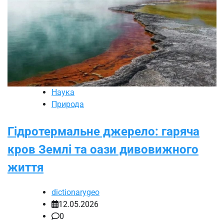
Наука
Природа
Гідротермальне джерело: гаряча
кров Землі та оази дивовижного
життя
dictionarygeo
12.05.2026
0