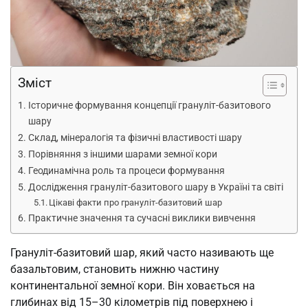
Зміст
Історичне формування концепції грануліт-базитового
шару
Склад, мінералогія та фізичні властивості шару
Порівняння з іншими шарами земної кори
Геодинамічна роль та процеси формування
Дослідження грануліт-базитового шару в Україні та світі
Цікаві факти про грануліт-базитовий шар
Практичне значення та сучасні виклики вивчення
Грануліт-базитовий шар, який часто називають ще
базальтовим, становить нижню частину
континентальної земної кори. Він ховається на
глибинах від 15–30 кілометрів під поверхнею і