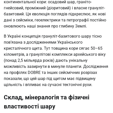
континентальної кори: осадовий шар, граніто-
гнейсовий, проміжний (діоритовий) і власне грануліт-
базитовий. Ця еволюція поглядів підкреслює, як нові
дані з сейсміки, геоелектрики та петрографії постійно
оновлюють наші знання про глибину Землі.
В Україні концепція грануліт-базитового шару тісно
пов’язана з дослідженнями Українського
кристалічного щита. Тут товщина кори сягає 50–65
кілометрів, а гранулітові комплекси архейського віку
(понад 2,5 мільярда років) дають унікальну
можливість зазирнути в минуле планети. Дослідження
на профілях DOBRE та інших сейсмічних розрізах
показали, що цей шар під щитом має підвищену
щільність і впливає на сучасні тектонічні рухи.
Склад, мінералогія та фізичні
властивості шару