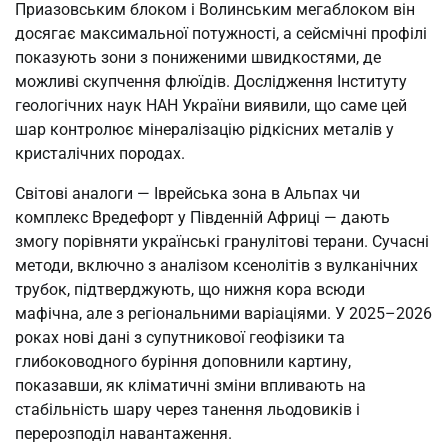
Приазовським блоком і Волинським мегаблоком він
досягає максимальної потужності, а сейсмічні профілі
показують зони з пониженими швидкостями, де
можливі скупчення флюїдів. Дослідження Інституту
геологічних наук НАН України виявили, що саме цей
шар контролює мінералізацію рідкісних металів у
кристалічних породах.
Світові аналоги — Іврейська зона в Альпах чи
комплекс Вредефорт у Південній Африці — дають
змогу порівняти українські гранулітові терани. Сучасні
методи, включно з аналізом ксенолітів з вулканічних
трубок, підтверджують, що нижня кора всюди
мафічна, але з регіональними варіаціями. У 2025–2026
роках нові дані з супутникової геофізики та
глибоководного буріння доповнили картину,
показавши, як кліматичні зміни впливають на
стабільність шару через танення льодовиків і
перерозподіл навантаження.