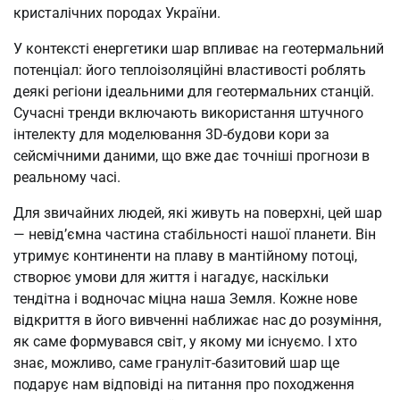
кристалічних породах України.
У контексті енергетики шар впливає на геотермальний
потенціал: його теплоізоляційні властивості роблять
деякі регіони ідеальними для геотермальних станцій.
Сучасні тренди включають використання штучного
інтелекту для моделювання 3D-будови кори за
сейсмічними даними, що вже дає точніші прогнози в
реальному часі.
Для звичайних людей, які живуть на поверхні, цей шар
— невід’ємна частина стабільності нашої планети. Він
утримує континенти на плаву в мантійному потоці,
створює умови для життя і нагадує, наскільки
тендітна і водночас міцна наша Земля. Кожне нове
відкриття в його вивченні наближає нас до розуміння,
як саме формувався світ, у якому ми існуємо. І хто
знає, можливо, саме грануліт-базитовий шар ще
подарує нам відповіді на питання про походження