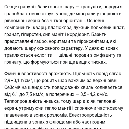
Серце грануліт-базитового шару — грануліти, породи з
гранобластовою структурою, де мінерали утворюють
рівномірні зерна без чіткої орієнтації. Основні
компоненти: кварц, плагіоклаз, лужний польовий шпат,
гранат, гіперстен, силіманіт і кордієрит. Базити
представлені габро, норитами та піроксенітами, які
додають шару основного характеру. У деяких зонах
трапляються еклогіти — щільні породи з омфациту та
гранату, що формуються при ще вищих тисках.
Фізичні властивості вражають. Щільність порід сягає
2,9–3,1 г/см³, що робить шар важчим за верхні рівні.
Сейсмічна швидкість повздовжніх хвиль коливається
від 6,1 до 7,5 км/с, а поперечних — 3,5–4,2 км/с.
Теплопровідність низька, тому шар діє як тепловий
екран, утримуючи тепло мантіі і сприяючи частковому
плавленню в зонах розломів. Електропровідність
підвищена в зонах з флюїдами або частковим
розплавом, що фіксується геоелектричними