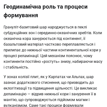
Геодинамічна роль та процеси
формування
Грануліт-базитовий шар народжується в пеклі
субдукційних зон і серединно-океанічних хребтів. Коли
океанічна кора занурюється під континент, її
базальтовий матеріал частково переплавляється і
прилипає до нижньої частини континентальної кори у
процесі реламінації. Цей механізм пояснює, чому
континенти постійно «ростуть» знизу, набираючи масу
і стабільність.
У зонах колізії плит, як у Карпатах чи Альпах, шар
зазнає додаткового стиснення, що призводить до
еклогітизації та підвищення щільності. Це викликає
деламінацію — відрив нижньої кори і занурення її в
мантію, що супроводжується підйомом магми і
вулканізмом. Саме такі процеси формували