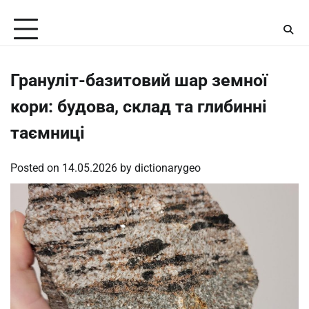
Skip
Thursday, August 6, 2026
to
content
Грануліт-базитовий шар земної
кори: будова, склад та глибинні
таємниці
Posted on
14.05.2026
by
dictionarygeo