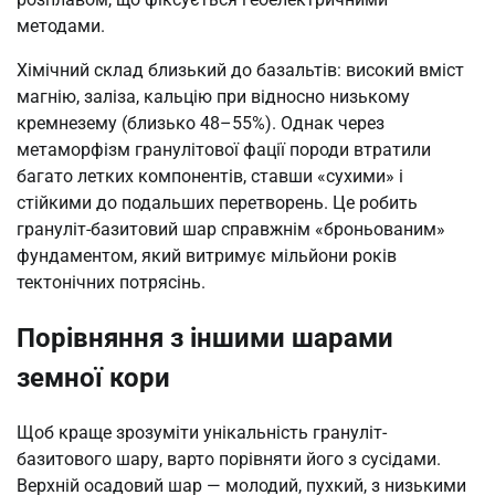
методами.
Хімічний склад близький до базальтів: високий вміст
магнію, заліза, кальцію при відносно низькому
кремнезему (близько 48–55%). Однак через
метаморфізм гранулітової фації породи втратили
багато летких компонентів, ставши «сухими» і
стійкими до подальших перетворень. Це робить
грануліт-базитовий шар справжнім «броньованим»
фундаментом, який витримує мільйони років
тектонічних потрясінь.
Порівняння з іншими шарами
земної кори
Щоб краще зрозуміти унікальність грануліт-
базитового шару, варто порівняти його з сусідами.
Верхній осадовий шар — молодий, пухкий, з низькими