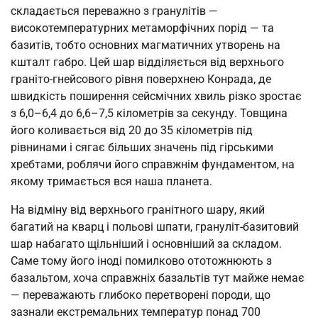
складається переважно з гранулітів —
високотемпературних метаморфічних порід — та
базитів, тобто основних магматичних утворень на
кшталт габро. Цей шар відділяється від верхнього
граніто-гнейсового рівня поверхнею Конрада, де
швидкість поширення сейсмічних хвиль різко зростає
з 6,0–6,4 до 6,6–7,5 кілометрів за секунду. Товщина
його коливається від 20 до 35 кілометрів під
рівнинами і сягає більших значень під гірськими
хребтами, роблячи його справжнім фундаментом, на
якому тримається вся наша планета.
На відміну від верхнього гранітного шару, який
багатий на кварц і польові шпати, грануліт-базитовий
шар набагато щільніший і основніший за складом.
Саме тому його іноді помилково ототожнюють з
базальтом, хоча справжніх базальтів тут майже немає
— переважають глибоко перетворені породи, що
зазнали екстремальних температур понад 700