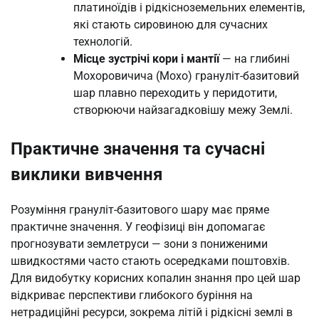
платиноїдів і рідкісноземельних елементів,
які стають сировиною для сучасних
технологій.
Місце зустрічі кори і мантії
— на глибині
Мохоровичича (Мохо) грануліт-базитовий
шар плавно переходить у перидотити,
створюючи найзагадковішу межу Землі.
Практичне значення та сучасні
виклики вивчення
Розуміння грануліт-базитового шару має пряме
практичне значення. У геофізиці він допомагає
прогнозувати землетруси — зони з пониженими
швидкостями часто стають осередками поштовхів.
Для видобутку корисних копалин знання про цей шар
відкриває перспективи глибокого буріння на
нетрадиційні ресурси, зокрема літій і рідкісні землі в