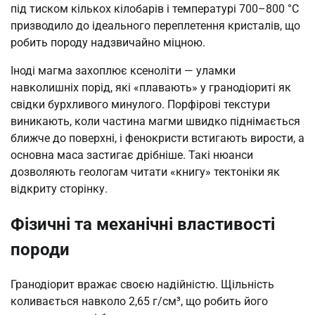
під тиском кількох кілобарів і температурі 700–800 °C
призводило до ідеального переплетення кристалів, що
робить породу надзвичайно міцною.
Іноді магма захоплює ксеноліти — уламки
навколишніх порід, які «плавають» у гранодіориті як
свідки бурхливого минулого. Порфірові текстури
виникають, коли частина магми швидко піднімається
ближче до поверхні, і фенокристи встигають вирости, а
основна маса застигає дрібніше. Такі нюанси
дозволяють геологам читати «книгу» тектоніки як
відкриту сторінку.
Фізичні та механічні властивості
породи
Гранодіорит вражає своєю надійністю. Щільність
коливається навколо 2,65 г/см³, що робить його