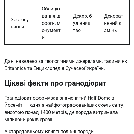
Облицю
вання, д
Декор, б
Декорат
Застосу
ороги, м
удівниц
ивний к
вання
онумент
тво
амінь
и
Дані наведено за геологічними джерелами, такими як
Britannica та Енциклопедія Сучасної України.
Цікаві факти про гранодіорит
Гранодіорит сформував знаменитий Half Dome в
Йосеміті — одна з найфотографованіших скель світу,
висотою понад 1400 метрів, де порода витримала
мільйони років ерозії.
У стародавньому Єгипті подібні породи