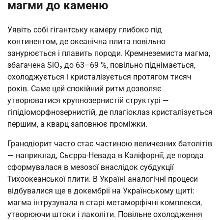
магми до каменю
Уявіть собі гігантську камеру глибоко під
континентом, де океанічна плита повільно
занурюється і плавить породи. Кремнеземиста магма,
збагачена SiO₂ до 63–69 %, повільно піднімається,
охолоджується і кристалізується протягом тисяч
років. Саме цей спокійний ритм дозволяє
утворюватися крупнозернистій структурі —
гіпідіоморфнозернистій, де плагіоклаз кристалізується
першим, а кварц заповнює проміжки.
Гранодіорит часто стає частиною величезних батолітів
— наприклад, Сьєрра-Невада в Каліфорнії, де порода
сформувалася в мезозої внаслідок субдукції
Тихоокеанської плити. В Україні аналогічні процеси
відбувалися ще в докембрії на Українському щиті:
магма інтрузувала в старі метаморфічні комплекси,
утворюючи штоки і лаколіти. Повільне охолодження