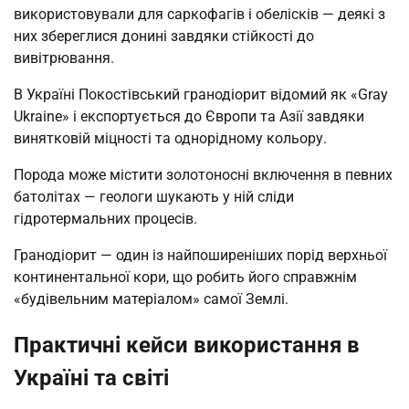
використовували для саркофагів і обелісків — деякі з
них збереглися донині завдяки стійкості до
вивітрювання.
В Україні Покостівський гранодіорит відомий як «Gray
Ukraine» і експортується до Європи та Азії завдяки
винятковій міцності та однорідному кольору.
Порода може містити золотоносні включення в певних
батолітах — геологи шукають у ній сліди
гідротермальних процесів.
Гранодіорит — один із найпоширеніших порід верхньої
континентальної кори, що робить його справжнім
«будівельним матеріалом» самої Землі.
Практичні кейси використання в
Україні та світі