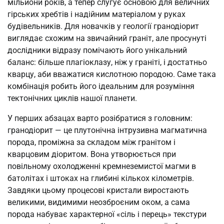
мільйони років, а тепер слугує основою для величних
гірських хребтів і надійним матеріалом у руках
будівельників. Для новачків у геології гранодіорит
виглядає схожим на звичайний граніт, але просунуті
дослідники відразу помічають його унікальний
баланс: більше плагіоклазу, ніж у граніті, і достатньо
кварцу, аби вважатися кислотною породою. Саме така
комбінація робить його ідеальним для розуміння
тектонічних циклів нашої планети.
У перших абзацах варто розібратися з головним:
гранодіорит — це плутонічна інтрузивна магматична
порода, проміжна за складом між гранітом і
кварцовим діоритом. Вона утворюється при
повільному охолодженні кремнеземистої магми в
батолітах і штоках на глибині кількох кілометрів.
Завдяки цьому процесові кристали виростають
великими, видимими неозброєним оком, а сама
порода набуває характерної «сіль і перець» текстури