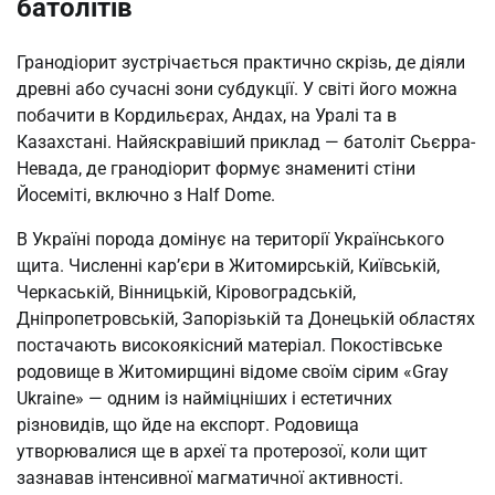
батолітів
Гранодіорит зустрічається практично скрізь, де діяли
древні або сучасні зони субдукції. У світі його можна
побачити в Кордильєрах, Андах, на Уралі та в
Казахстані. Найяскравіший приклад — батоліт Сьєрра-
Невада, де гранодіорит формує знамениті стіни
Йосеміті, включно з Half Dome.
В Україні порода домінує на території Українського
щита. Численні кар’єри в Житомирській, Київській,
Черкаській, Вінницькій, Кіровоградській,
Дніпропетровській, Запорізькій та Донецькій областях
постачають високоякісний матеріал. Покостівське
родовище в Житомирщині відоме своїм сірим «Gray
Ukraine» — одним із найміцніших і естетичних
різновидів, що йде на експорт. Родовища
утворювалися ще в археї та протерозої, коли щит
зазнавав інтенсивної магматичної активності.