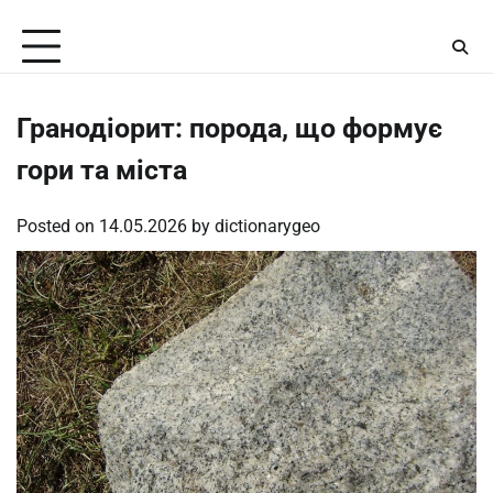
Skip
Friday, August 7, 2026
to
content
Гранодіорит: порода, що формує
гори та міста
Posted on
14.05.2026
by
dictionarygeo