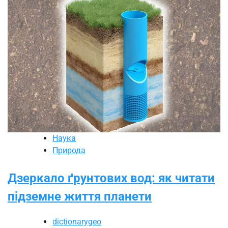
Наука
Природа
Дзеркало ґрунтових вод: як читати
підземне життя планети
dictionarygeo