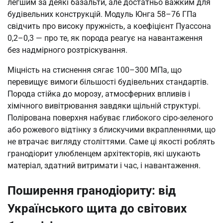
легшим за деякі базальти, але достатньо важким для
будівельних конструкцій. Модуль Юнга 58–76 ГПа
свідчить про високу пружність, а коефіцієнт Пуассона
0,2–0,3 — про те, як порода реагує на навантаження
без надмірного розтріскування.
Міцність на стиснення сягає 100–300 МПа, що
перевищує вимоги більшості будівельних стандартів.
Порода стійка до морозу, атмосферних впливів і
хімічного вивітрювання завдяки щільній структурі.
Полірована поверхня набуває глибокого сіро-зеленого
або рожевого відтінку з блискучими вкрапленнями, що
не втрачає вигляду століттями. Саме ці якості роблять
гранодіорит улюбленцем архітекторів, які шукають
матеріал, здатний витримати і час, і навантаження.
Поширення гранодіориту: від
Українського щита до світових