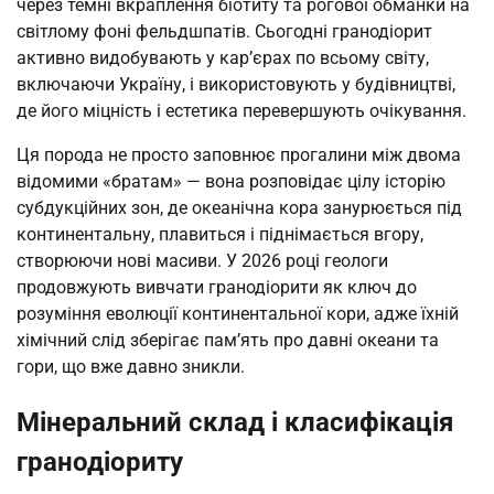
через темні вкраплення біотиту та рогової обманки на
світлому фоні фельдшпатів. Сьогодні гранодіорит
активно видобувають у кар’єрах по всьому світу,
включаючи Україну, і використовують у будівництві,
де його міцність і естетика перевершують очікування.
Ця порода не просто заповнює прогалини між двома
відомими «братам» — вона розповідає цілу історію
субдукційних зон, де океанічна кора занурюється під
континентальну, плавиться і піднімається вгору,
створюючи нові масиви. У 2026 році геологи
продовжують вивчати гранодіорити як ключ до
розуміння еволюції континентальної кори, адже їхній
хімічний слід зберігає пам’ять про давні океани та
гори, що вже давно зникли.
Мінеральний склад і класифікація
гранодіориту