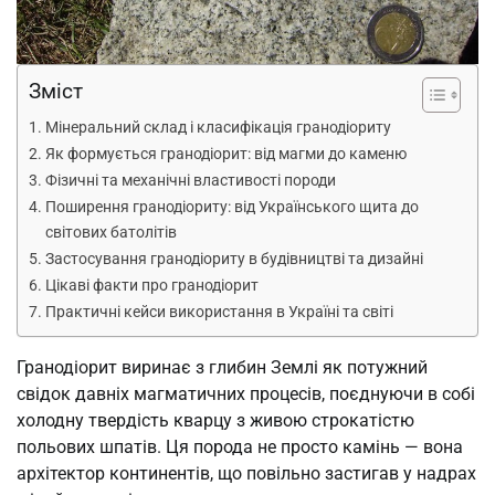
Зміст
Мінеральний склад і класифікація гранодіориту
Як формується гранодіорит: від магми до каменю
Фізичні та механічні властивості породи
Поширення гранодіориту: від Українського щита до
світових батолітів
Застосування гранодіориту в будівництві та дизайні
Цікаві факти про гранодіорит
Практичні кейси використання в Україні та світі
Гранодіорит виринає з глибин Землі як потужний
свідок давніх магматичних процесів, поєднуючи в собі
холодну твердість кварцу з живою строкатістю
польових шпатів. Ця порода не просто камінь — вона
архітектор континентів, що повільно застигав у надрах