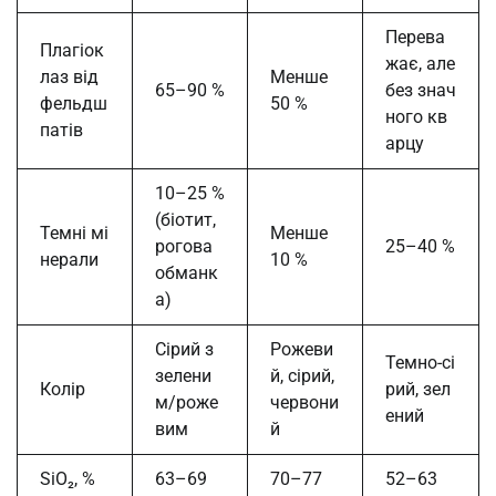
Перева
Плагіок
жає, але
лаз від
Менше
65–90 %
без знач
фельдш
50 %
ного кв
патів
арцу
10–25 %
(біотит,
Темні мі
Менше
рогова
25–40 %
нерали
10 %
обманк
а)
Сірий з
Рожеви
Темно-сі
зелени
й, сірий,
Колір
рий, зел
м/роже
червони
ений
вим
й
SiO₂, %
63–69
70–77
52–63