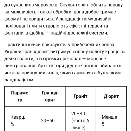
до сучасних хмарочосів. Скульптори люблять породу
за можливість тонкої обробки: вона добре тримає
форму і не кришиться. У ландшафтному дизайні
поліровані плити створюють ефектні тераси та
фонтани, а щебінь — надійні дренажні системи.
Практичні кейси показують: у прибережних зонах
України гранодіорит витримує солону вологу краще за
деякі граніти, а в гірських регіонах — морозне
вивітрювання. Архітектори дедалі частіше обирають
його за природний колір, який гармонує з будь-яким
ландшафтом.
Параме
Граноді
Граніт
Діорит
тр
орит
20–40
Кварц,
Менше
20–60
(часто б
%
5
ільше)