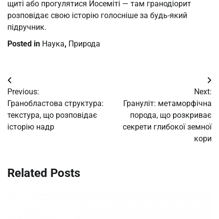
щиті або прогулятися Йосеміті — там гранодіорит
розповідає свою історію голосніше за будь-який
підручник.
Posted in
Наука
,
Природа
Post
Previous:
Next:
navigation
Гранобластова структура:
Грануліт: метаморфічна
текстура, що розповідає
порода, що розкриває
історію надр
секрети глибокої земної
кори
Related Posts