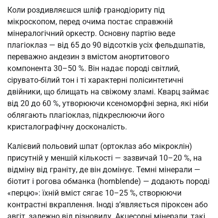
Коли роздивляєшся шліф гранодіориту під
мікроскопом, перед очима постає справжній
мінералогічний оркестр. Основну партію веде
плагіоклаз — від 65 до 90 відсотків усіх фельдшпатів,
переважно андезин з вмістом анортитового
компонента 30–50 %. Він надає породі світлий,
сірувато-білий тон і ті характерні полісинтетичні
двійники, що блищать на свіжому зламі. Кварц займає
від 20 до 60 %, утворюючи ксеноморфні зерна, які ніби
облягають плагіоклаз, підкреслюючи його
кристалографічну досконалість.
Калієвий польовий шпат (ортоклаз або мікроклін)
присутній у меншій кількості — зазвичай 10–20 %, на
відміну від граніту, де він домінує. Темні мінерали —
біотит і рогова обманка (hornblende) — додають породі
«перцю»: їхній вміст сягає 10–25 %, створюючи
контрастні вкраплення. Іноді з’являється піроксен або
авгіт, залежно від різновиду. Акцесорні мінерали, такі