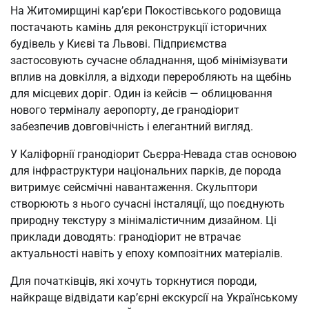
На Житомирщині кар’єри Покостівського родовища
постачають камінь для реконструкції історичних
будівель у Києві та Львові. Підприємства
застосовують сучасне обладнання, щоб мінімізувати
вплив на довкілля, а відходи переробляють на щебінь
для місцевих доріг. Один із кейсів — облицювання
нового терміналу аеропорту, де гранодіорит
забезпечив довговічність і елегантний вигляд.
У Каліфорнії гранодіорит Сьєрра-Невада став основою
для інфраструктури національних парків, де порода
витримує сейсмічні навантаження. Скульптори
створюють з нього сучасні інсталяції, що поєднують
природну текстуру з мінімалістичним дизайном. Ці
приклади доводять: гранодіорит не втрачає
актуальності навіть у епоху композітних матеріалів.
Для початківців, які хочуть торкнутися породи,
найкраще відвідати кар’єрні екскурсії на Українському