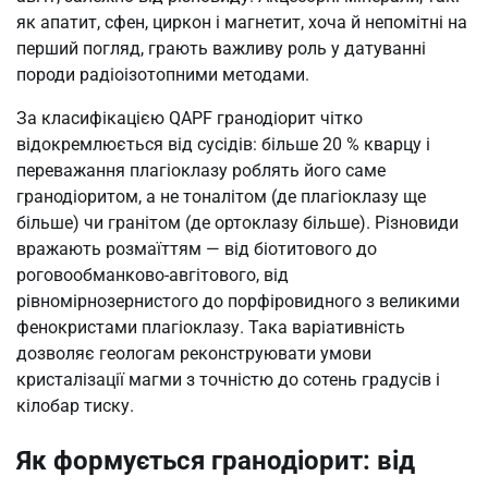
як апатит, сфен, циркон і магнетит, хоча й непомітні на
перший погляд, грають важливу роль у датуванні
породи радіоізотопними методами.
За класифікацією QAPF гранодіорит чітко
відокремлюється від сусідів: більше 20 % кварцу і
переважання плагіоклазу роблять його саме
гранодіоритом, а не тоналітом (де плагіоклазу ще
більше) чи гранітом (де ортоклазу більше). Різновиди
вражають розмаїттям — від біотитового до
роговообманково-авгітового, від
рівномірнозернистого до порфіровидного з великими
фенокристами плагіоклазу. Така варіативність
дозволяє геологам реконструювати умови
кристалізації магми з точністю до сотень градусів і
кілобар тиску.
Як формується гранодіорит: від