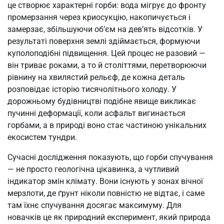
це створює характерні горби: вода мігрує до фронту
промерзання через криосукцію, накопичується і
замерзає, збільшуючи об’єм на дев’ять відсотків. У
результаті поверхня землі здіймається, формуючи
куполоподібні підвищення. Цей процес не разовий —
він триває роками, а то й століттями, перетворюючи
рівнину на хвилястий рельєф, де кожна деталь
розповідає історію тисячолітнього холоду. У
дорожньому будівництві подібне явище викликає
пучинні деформації, коли асфальт вигинається
горбами, а в природі воно стає частиною унікальних
екосистем тундри.
Сучасні дослідження показують, що горби спучування
— не просто геологічна цікавинка, а чутливий
індикатор змін клімату. Вони існують у зонах вічної
мерзлоти, де ґрунт ніколи повністю не відтає, і саме
там їхнє спучування досягає максимуму. Для
новачків це як природний експеримент, який природа