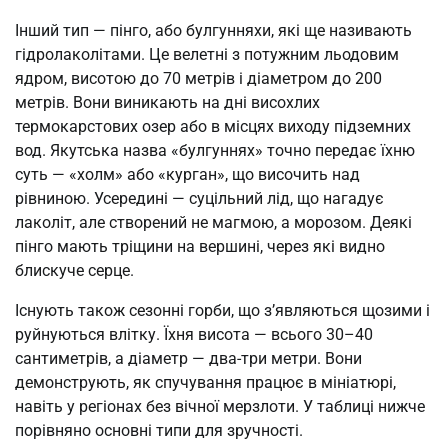
Інший тип — пінго, або булгунняхи, які ще називають
гідролаколітами. Це велетні з потужним льодовим
ядром, висотою до 70 метрів і діаметром до 200
метрів. Вони виникають на дні висохлих
термокарстових озер або в місцях виходу підземних
вод. Якутська назва «булгуннях» точно передає їхню
суть — «холм» або «курган», що височить над
рівниною. Усередині — суцільний лід, що нагадує
лаколіт, але створений не магмою, а морозом. Деякі
пінго мають тріщини на вершині, через які видно
блискуче серце.
Існують також сезонні горби, що з’являються щозими і
руйнуються влітку. Їхня висота — всього 30–40
сантиметрів, а діаметр — два-три метри. Вони
демонструють, як спучування працює в мініатюрі,
навіть у регіонах без вічної мерзлоти. У таблиці нижче
порівняно основні типи для зручності.