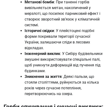
Метанові бомби
: При таненні горбів
вивільняється метан, накопичений у
мерзлоті, що посилює парниковий ефект і
створює зворотний зв’язок у кліматичній
системі.
Історичні свідки
: У плейстоцені подібні
форми покривали території сучасної
України, залишаючи сліди в лесових
відкладах.
Інженерний виклик
: У Сибіру будівельники
змушені використовувати спеціальні палі,
щоб уникнути деформацій від пучення під
будинками.
Зникнення за життя
: Деякі пальзи, що
стояли століттями, руйнуються за кілька
років через сучасне потепління,
перетворюючись на озера.
Горби спучування і сучасні виклики: