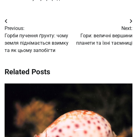
Post
Previous:
Next:
navigation
Горби пучення ґрунту: чому
Гори: величні вершини
земля піднімається взимку
планети та їхні таємниці
та як цьому запобігти
Related Posts