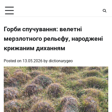
Skip
Friday, August 7, 2026
to
content
Горби спучування: велетні
мерзлотного рельєфу, народжені
крижаним диханням
Posted on
13.05.2026
by
dictionarygeo