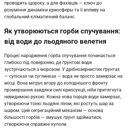
проводить щороку, а для фахівців — ключ до
розуміння динаміки криосферы та її впливу на
глобальний кліматичний баланс.
Як утворюються горби спучування:
від води до льодяного велетня
Процес народження горба спучування починається
глибоко під поверхнею, де ґрунтові води
зустрічаються з морозом. У дрібнозернистих ґрунтах
— супісках чи суглинках — вода не просто замерзає на
місці. Вона мігрує вгору до холоднішого фронту
промерзання завдяки силі криосукції, ніби притягнута
невидимою рукою. Кожна нова порція води замерзає,
утворюючи тонкі льодяні лінзи, які ростуть шар за
шаром. Цей сегрегаційний механізм — основа
більшості горбів — змушує ґрунт здійматися,
створюючи справжні куполи.