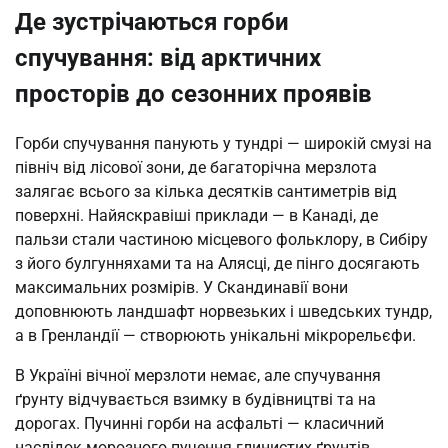
Де зустрічаються горби
спучування: від арктичних
просторів до сезонних проявів
Горби спучування панують у тундрі — широкій смузі на
північ від лісової зони, де багаторічна мерзлота
залягає всього за кілька десятків сантиметрів від
поверхні. Найяскравіші приклади — в Канаді, де
пальзи стали частиною місцевого фольклору, в Сибіру
з його булгунняхами та на Алясці, де пінго досягають
максимальних розмірів. У Скандинавії вони
доповнюють ландшафт норвезьких і шведських тундр,
а в Гренландії — створюють унікальні мікрорельєфи.
В Україні вічної мерзлоти немає, але спучування
ґрунту відчувається взимку в будівництві та на
дорогах. Пучинні горби на асфальті — класичний
наслідок морозного пучення глинистих ґрунтів,