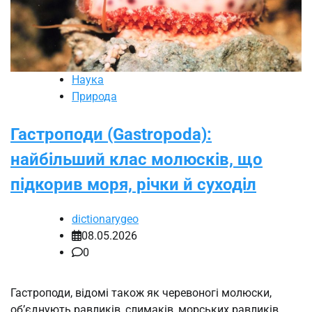
Наука
Природа
Гастроподи (Gastropoda):
найбільший клас молюсків, що
підкорив моря, річки й суходіл
dictionarygeo
08.05.2026
0
Гастроподи, відомі також як черевоногі молюски,
об’єднують равликів, слимаків, морських равликів,