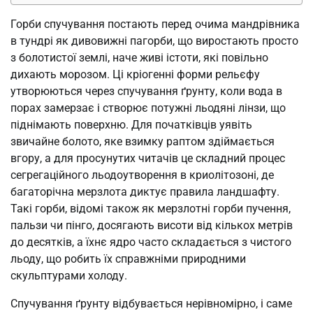
Горби спучування постають перед очима мандрівника
в тундрі як дивовижні пагорби, що виростають просто
з болотистої землі, наче живі істоти, які повільно
дихають морозом. Ці кріогенні форми рельєфу
утворюються через спучування ґрунту, коли вода в
порах замерзає і створює потужні льодяні лінзи, що
піднімають поверхню. Для початківців уявіть
звичайне болото, яке взимку раптом здіймається
вгору, а для просунутих читачів це складний процес
сегрегаційного льодоутворення в криолітозоні, де
багаторічна мерзлота диктує правила ландшафту.
Такі горби, відомі також як мерзлотні горби пучення,
пальзи чи пінго, досягають висоти від кількох метрів
до десятків, а їхнє ядро часто складається з чистого
льоду, що робить їх справжніми природними
скульптурами холоду.
Спучування ґрунту відбувається нерівномірно, і саме