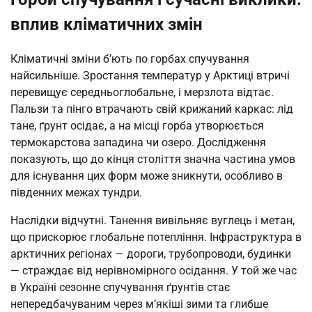
вплив кліматичних змін
Кліматичні зміни б’ють по горбах спучування
найсильніше. Зростання температур у Арктиці втричі
перевищує середньоглобальне, і мерзлота відтає.
Пальзи та пінго втрачають свій крижаний каркас: лід
тане, ґрунт осідає, а на місці горба утворюється
термокарстова западина чи озеро. Дослідження
показують, що до кінця століття значна частина умов
для існування цих форм може зникнути, особливо в
південних межах тундри.
Наслідки відчутні. Танення вивільняє вуглець і метан,
що прискорює глобальне потепління. Інфраструктура в
арктичних регіонах — дороги, трубопроводи, будинки
— страждає від нерівномірного осідання. У той же час
в Україні сезонне спучування ґрунтів стає
непередбачуваним через м’якіші зими та глибше