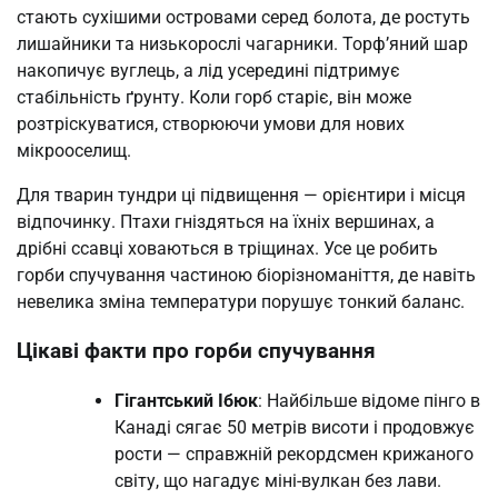
стають сухішими островами серед болота, де ростуть
лишайники та низькорослі чагарники. Торф’яний шар
накопичує вуглець, а лід усередині підтримує
стабільність ґрунту. Коли горб старіє, він може
розтріскуватися, створюючи умови для нових
мікрооселищ.
Для тварин тундри ці підвищення — орієнтири і місця
відпочинку. Птахи гніздяться на їхніх вершинах, а
дрібні ссавці ховаються в тріщинах. Усе це робить
горби спучування частиною біорізноманіття, де навіть
невелика зміна температури порушує тонкий баланс.
Цікаві факти про горби спучування
Гігантський Ібюк
: Найбільше відоме пінго в
Канаді сягає 50 метрів висоти і продовжує
рости — справжній рекордсмен крижаного
світу, що нагадує міні-вулкан без лави.