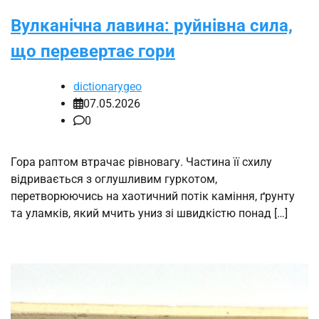
Вулканічна лавина: руйнівна сила,
що перевертає гори
dictionarygeo
07.05.2026
0
Гора раптом втрачає рівновагу. Частина її схилу
відривається з оглушливим гуркотом,
перетворюючись на хаотичний потік каміння, ґрунту
та уламків, який мчить униз зі швидкістю понад […]