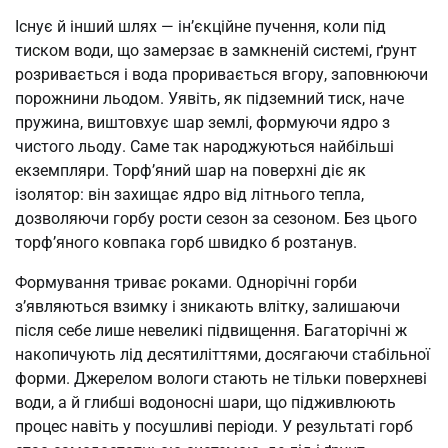
Існує й інший шлях — ін’єкційне пучення, коли під
тиском води, що замерзає в замкненій системі, ґрунт
розривається і вода проривається вгору, заповнюючи
порожнини льодом. Уявіть, як підземний тиск, наче
пружина, виштовхує шар землі, формуючи ядро з
чистого льоду. Саме так народжуються найбільші
екземпляри. Торф’яний шар на поверхні діє як
ізолятор: він захищає ядро від літнього тепла,
дозволяючи горбу рости сезон за сезоном. Без цього
торф’яного ковпака горб швидко б розтанув.
Формування триває роками. Однорічні горби
з’являються взимку і зникають влітку, залишаючи
після себе лише невеликі підвищення. Багаторічні ж
накопичують лід десятиліттями, досягаючи стабільної
форми. Джерелом вологи стають не тільки поверхневі
води, а й глибші водоносні шари, що підживлюють
процес навіть у посушливі періоди. У результаті горб