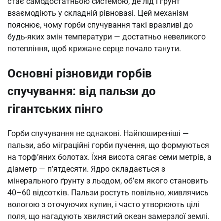
стає самодостатньою системою, де лід і ґрунт
взаємодіють у складній рівновазі. Цей механізм
пояснює, чому горби спучування такі вразливі до
будь-яких змін температури — достатньо невеликого
потепління, щоб крижане серце почало танути.
Основні різновиди горбів
спучування: від пальзи до
гігантських пінго
Горби спучування не однакові. Найпоширеніші —
пальзи, або міграційні горби пучення, що формуються
на торф’яних болотах. Їхня висота сягає семи метрів, а
діаметр — п’ятдесяти. Ядро складається з
мінерального ґрунту з льодом, об’єм якого становить
40–60 відсотків. Пальзи ростуть повільно, живлячись
вологою з оточуючих купин, і часто утворюють цілі
поля, що нагадують хвилястий океан замерзлої землі.