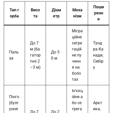
Поши
Тип г
Висо
Діам
Меха
ренн
орба
та
етр
нізм
я
Мігра
ційне
До 7
сегре
Тунд
м (ба
гацій
ра Ка
Паль
До 5
гатор
не пу
нади,
за
0 м
ічні 2
ченн
Сибір
–3 м)
я на
у
боло
тах
Ін’єкц
Пінго
ійне а
(булг
бо се
Аркт
уння
грега
ика,
До 7
До 2