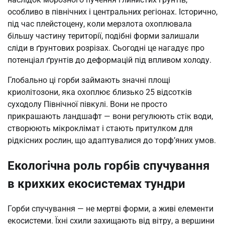
особливо в північних і центральних регіонах. Історично,
під час плейстоцену, коли мерзлота охоплювала
більшу частину території, подібні форми залишали
сліди в ґрунтових розрізах. Сьогодні це нагадує про
потенціал ґрунтів до деформацій під впливом холоду.
Глобально ці горби займають значні площі
криолітозони, яка охоплює близько 25 відсотків
суходолу Північної півкулі. Вони не просто
прикрашають ландшафт — вони регулюють стік води,
створюють мікроклімат і стають притулком для
рідкісних рослин, що адаптувалися до торф’яних умов.
Екологічна роль горбів спучування
в крихких екосистемах тундри
Горби спучування — не мертві форми, а живі елементи
екосистеми. Їхні схили захищають від вітру, а вершини