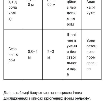
х, гід
ційне
Аляс
0 м
00 м
рола
з льо
ка, Я
колі
дови
кутія
т)
м яд
ром
Щорі
чне п
Зони
ученн
сезон
Сезо
0,3–2
2–3
я без
ного
нні го
м
м
стабі
пром
рби
льног
ерзан
о ядр
ня
а
Дані в таблиці базуються на гляциологічних
дослідженнях і описах кріогенних форм рельєфу.