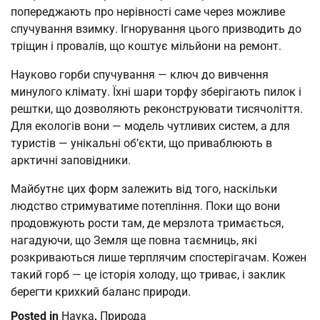
попереджають про нерівності саме через можливе
спучування взимку. Ігнорування цього призводить до
тріщин і провалів, що коштує мільйони на ремонт.
Науково горби спучування — ключ до вивчення
минулого клімату. Їхні шари торфу зберігають пилок і
рештки, що дозволяють реконструювати тисячоліття.
Для екологів вони — модель чутливих систем, а для
туристів — унікальні об’єкти, що приваблюють в
арктичні заповідники.
Майбутнє цих форм залежить від того, наскільки
людство стримуватиме потепління. Поки що вони
продовжують рости там, де мерзлота тримається,
нагадуючи, що Земля ще повна таємниць, які
розкриваються лише терплячим спостерігачам. Кожен
такий горб — це історія холоду, що триває, і заклик
берегти крихкий баланс природи.
Posted in
Наука
,
Природа