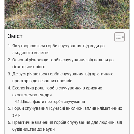
Зміст
Як утворюються горби спучування: від води до
льодяного велетня
Основні різновиди горбів спучування: від пальзи до
гігантських пінго
Де зустрічаються горби спучування: від арктичних
просторів до сезонних проявів
Екологічна роль горбів спучування в крихких
екосистемах тундри
Цікаві факти про горби спучування
Горби спучування і сучасні виклики: вплив кліматичних
змін
Практичне значення горбів спучування для людини: від
будівництва до науки