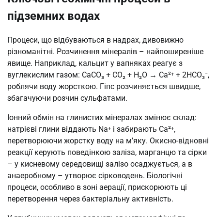
підземних водах
Процеси, що відбуваються в надрах, дивовижно
різноманітні. Розчинення мінералів – найпоширеніше
явище. Наприклад, кальцит у вапняках реагує з
вуглекислим газом: CaCO₃ + CO₂ + H₂O → Ca²⁺ + 2HCO₃⁻,
роблячи воду жорсткою. Гіпс розчиняється швидше,
збагачуючи розчин сульфатами.
Іонний обмін на глинистих мінералах змінює склад:
натрієві глини віддають Na⁺ і забирають Ca²⁺,
перетворюючи жорстку воду на м’яку. Окисно-відновні
реакції керують поведінкою заліза, марганцю та сірки
– у кисневому середовищі залізо осаджується, а в
анаеробному – утворює сірководень. Біологічні
процеси, особливо в зоні аерації, прискорюють ці
перетворення через бактеріальну активність.