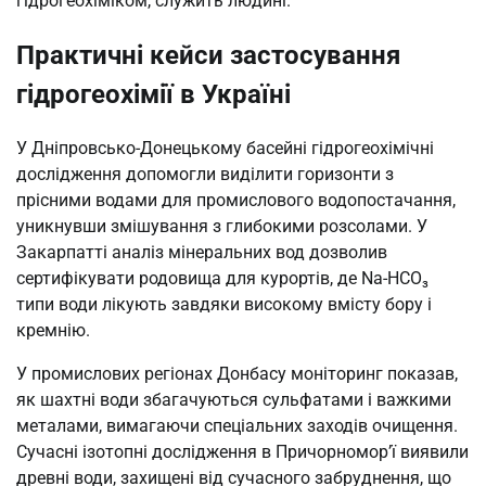
гідрогеохіміком, служить людині.
Практичні кейси застосування
гідрогеохімії в Україні
У Дніпровсько-Донецькому басейні гідрогеохімічні
дослідження допомогли виділити горизонти з
прісними водами для промислового водопостачання,
уникнувши змішування з глибокими розсолами. У
Закарпатті аналіз мінеральних вод дозволив
сертифікувати родовища для курортів, де Na-HCO₃
типи води лікують завдяки високому вмісту бору і
кремнію.
У промислових регіонах Донбасу моніторинг показав,
як шахтні води збагачуються сульфатами і важкими
металами, вимагаючи спеціальних заходів очищення.
Сучасні ізотопні дослідження в Причорномор’ї виявили
древні води, захищені від сучасного забруднення, що