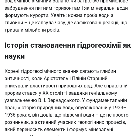
вод змінює хімічний баланс, чи загрожує промислове
забруднення питним горизонтам і як мінеральні води
формують курорти. Уявіть: кожна проба води з
глибини – це капсула часу, де зафіксовані реакції, що
тривали мільйони років.
Історія становлення гідрогеохімії як
науки
Корені гідрогеохімічного знання сягають глибин
античності, коли Арістотель і Пліній Старший
описували властивості природних вод. Але справжній
прорив стався у XX столітті завдяки геніальному
узагальненню В. І. Вернадського. У фундаментальній
праці «Історія природних вод», опублікованій у 1933–
1936 роках, він довів, що підземні води – це не просто
розчинник, а активний учасник геологічних процесів,
який переносить елементи і формує мінеральні