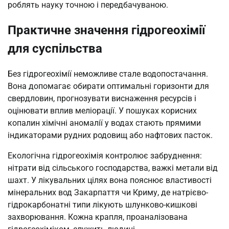
роблять науку точною і передбачуваною.
Практичне значення гідрогеохімії
для суспільства
Без гідрогеохімії неможливе стале водопостачання.
Вона допомагає обирати оптимальні горизонти для
свердловин, прогнозувати виснаження ресурсів і
оцінювати вплив меліорації. У пошуках корисних
копалин хімічні аномалії у водах стають прямими
індикаторами рудних родовищ або нафтових пасток.
Екологічна гідрогеохімія контролює забруднення:
нітрати від сільського господарства, важкі метали від
шахт. У лікувальних цілях вона пояснює властивості
мінеральних вод Закарпаття чи Криму, де натрієво-
гідрокарбонатні типи лікують шлунково-кишкові
захворювання. Кожна крапля, проаналізована