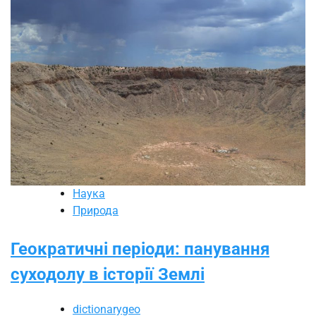
Наука
Природа
Геократичні періоди: панування
суходолу в історії Землі
dictionarygeo