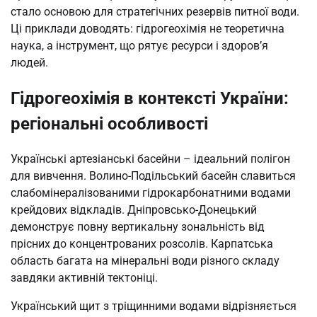
стало основою для стратегічних резервів питної води.
Ці приклади доводять: гідрогеохімія не теоретична
наука, а інструмент, що рятує ресурси і здоров’я
людей.
Гідрогеохімія в контексті України:
регіональні особливості
Українські артезіанські басейни – ідеальний полігон
для вивчення. Волино-Подільський басейн славиться
слабомінералізованими гідрокарбонатними водами
крейдових відкладів. Дніпровсько-Донецький
демонструє повну вертикальну зональність від
прісних до концентрованих розсолів. Карпатська
область багата на мінеральні води різного складу
завдяки активній тектоніці.
Український щит з тріщинними водами відрізняється