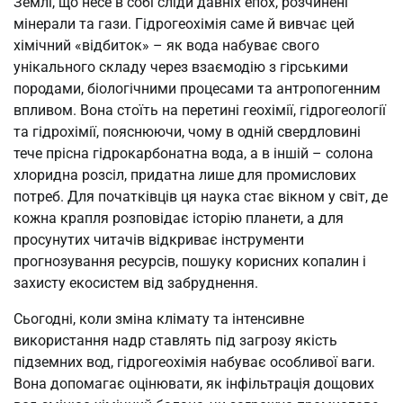
Землі, що несе в собі сліди давніх епох, розчинені
мінерали та гази. Гідрогеохімія саме й вивчає цей
хімічний «відбиток» – як вода набуває свого
унікального складу через взаємодію з гірськими
породами, біологічними процесами та антропогенним
впливом. Вона стоїть на перетині геохімії, гідрогеології
та гідрохімії, пояснюючи, чому в одній свердловині
тече прісна гідрокарбонатна вода, а в іншій – солона
хлоридна розсіл, придатна лише для промислових
потреб. Для початківців ця наука стає вікном у світ, де
кожна крапля розповідає історію планети, а для
просунутих читачів відкриває інструменти
прогнозування ресурсів, пошуку корисних копалин і
захисту екосистем від забруднення.
Сьогодні, коли зміна клімату та інтенсивне
використання надр ставлять під загрозу якість
підземних вод, гідрогеохімія набуває особливої ваги.
Вона допомагає оцінювати, як інфільтрація дощових