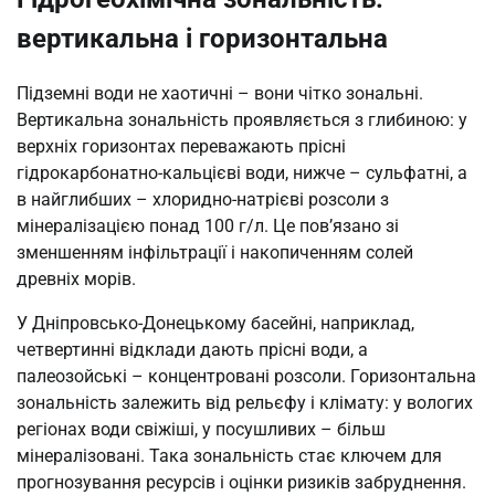
вертикальна і горизонтальна
Підземні води не хаотичні – вони чітко зональні.
Вертикальна зональність проявляється з глибиною: у
верхніх горизонтах переважають прісні
гідрокарбонатно-кальцієві води, нижче – сульфатні, а
в найглибших – хлоридно-натрієві розсоли з
мінералізацією понад 100 г/л. Це пов’язано зі
зменшенням інфільтрації і накопиченням солей
древніх морів.
У Дніпровсько-Донецькому басейні, наприклад,
четвертинні відклади дають прісні води, а
палеозойські – концентровані розсоли. Горизонтальна
зональність залежить від рельєфу і клімату: у вологих
регіонах води свіжіші, у посушливих – більш
мінералізовані. Така зональність стає ключем для
прогнозування ресурсів і оцінки ризиків забруднення.