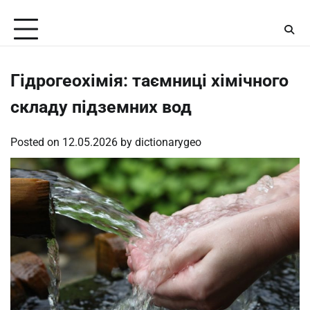
Skip
Sunday, August 9, 2026
to
content
Гідрогеохімія: таємниці хімічного
складу підземних вод
Posted on
12.05.2026
by
dictionarygeo