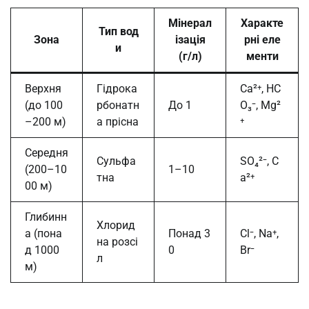
Мінерал
Характе
Тип вод
Зона
ізація
рні еле
и
(г/л)
менти
Верхня
Гідрока
Ca²⁺, HC
(до 100
рбонатн
До 1
O₃⁻, Mg²
–200 м)
а прісна
⁺
Середня
Сульфа
SO₄²⁻, C
(200–10
1–10
тна
a²⁺
00 м)
Глибинн
Хлорид
а (пона
Понад 3
Cl⁻, Na⁺,
на розсі
д 1000
0
Br⁻
л
м)