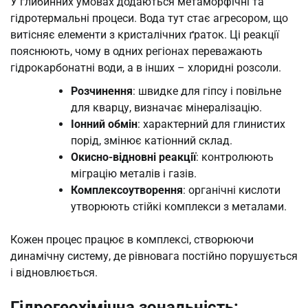
У глибинних умовах додаються метаморфічні та
гідротермальні процеси. Вода тут стає агресором, що
витісняє елементи з кристалічних ґраток. Ці реакції
пояснюють, чому в одних регіонах переважають
гідрокарбонатні води, а в інших – хлоридні розсоли.
Розчинення
: швидке для гіпсу і повільне
для кварцу, визначає мінералізацію.
Іонний обмін
: характерний для глинистих
порід, змінює катіонний склад.
Окисно-відновні реакції
: контролюють
міграцію металів і газів.
Комплексоутворення
: органічні кислоти
утворюють стійкі комплекси з металами.
Кожен процес працює в комплексі, створюючи
динамічну систему, де рівновага постійно порушується
і відновлюється.
Гідрогеохімічна зональність: