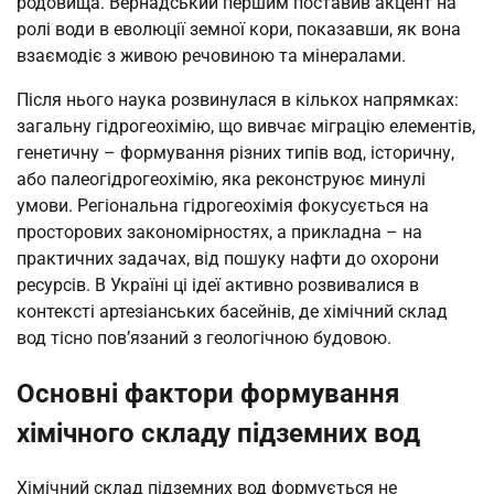
родовища. Вернадський першим поставив акцент на
ролі води в еволюції земної кори, показавши, як вона
взаємодіє з живою речовиною та мінералами.
Після нього наука розвинулася в кількох напрямках:
загальну гідрогеохімію, що вивчає міграцію елементів,
генетичну – формування різних типів вод, історичну,
або палеогідрогеохімію, яка реконструює минулі
умови. Регіональна гідрогеохімія фокусується на
просторових закономірностях, а прикладна – на
практичних задачах, від пошуку нафти до охорони
ресурсів. В Україні ці ідеї активно розвивалися в
контексті артезіанських басейнів, де хімічний склад
вод тісно пов’язаний з геологічною будовою.
Основні фактори формування
хімічного складу підземних вод
Хімічний склад підземних вод формується не