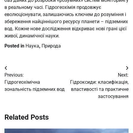
баз даних до розробки «розумних» систем моніторингу
в реальному часі. Гідрогеохімія продовжує
еволюціонувати, залишаючись ключем до розуміння і
збереження найціннішого ресурсу планети – підземних
вод. Кожне нове дослідження відкриває нові грані цієї
живої, динамічної науки.
Posted in
Наука
,
Природа
Post
Previous:
Next:
navigation
Гідрогеохімічна
Гідроксиди: класифікація,
зональність підземних вод
властивості та практичне
застосування
Related Posts