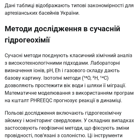
Дані таблиці відображають типові закономірності для
артезіанських басейнів України.
Методи дослідження в сучасній
гідрогеохімії
Сучасні методи поєднують класичний хімічний аналіз
з високотехнологічними підходами. Лабораторні
визначення іонів, pH, Eh і газового складу дають
базову картину. Ізотопні методи (¹⁸O, ²H, ¹⁴C)
дозволяють простежити вік води і шляхи її міграції.
Математичне моделювання з використанням програм
на кшталт PHREEQC прогнозує реакції в динаміці.
Польові дослідження включають гідрогеохімічну
зйомку і моніторинг свердловин. У складних випадках
застосовують геофізичні методи, що фіксують зміни
провідності, пов’язані з солоністю. Ці інструменти