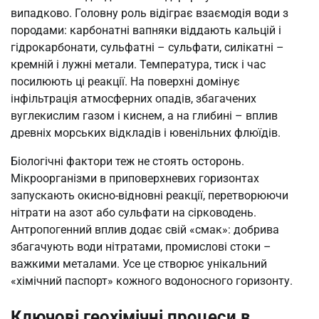
випадково. Головну роль відіграє взаємодія води з
породами: карбонатні вапняки віддають кальцій і
гідрокарбонати, сульфатні – сульфати, силікатні –
кремній і лужні метали. Температура, тиск і час
посилюють ці реакції. На поверхні домінує
інфільтрація атмосферних опадів, збагачених
вуглекислим газом і киснем, а на глибині – вплив
древніх морських відкладів і ювенільних флюїдів.
Біологічні фактори теж не стоять осторонь.
Мікроорганізми в приповерхневих горизонтах
запускають окисно-відновні реакції, перетворюючи
нітрати на азот або сульфати на сірководень.
Антропогенний вплив додає свій «смак»: добрива
збагачують води нітратами, промислові стоки –
важкими металами. Усе це створює унікальний
«хімічний паспорт» кожного водоносного горизонту.
Ключові геохімічні процеси в