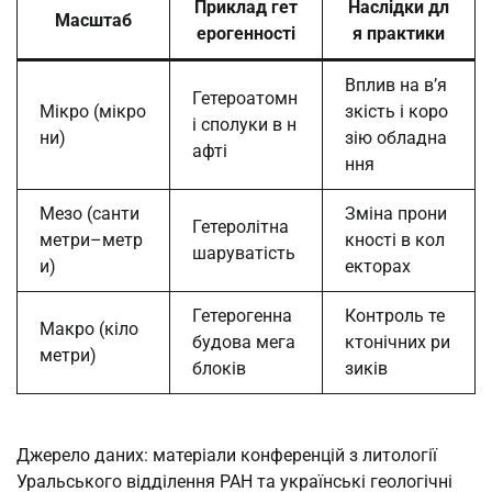
Приклад гет
Наслідки дл
Масштаб
ерогенності
я практики
Вплив на в’я
Гетероатомн
Мікро (мікро
зкість і коро
і сполуки в н
ни)
зію обладна
афті
ння
Мезо (санти
Зміна прони
Гетеролітна
метри–метр
кності в кол
шаруватість
и)
екторах
Гетерогенна
Контроль те
Макро (кіло
будова мега
ктонічних ри
метри)
блоків
зиків
Джерело даних: матеріали конференцій з литології
Уральського відділення РАН та українські геологічні