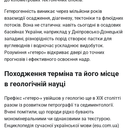
Гетерогенність виникає через мільйони років
взаємодії осадження, діагенезу, тектоніки та флюїдних
потоків. Вона не статична: навіть сьогодні в осадових
басейнах України, наприклад у Дніпровсько-Донецькій
западині, різнорідність порід створює пастки для
вуглеводнів і водночас ускладнює видобуток.
Розуміння «гетеро» відкриває двері до точних
прогнозів і ефективного освоєння надр.
Походження терміна та його місце
в геологічній науці
Префікс «гетеро-» увійшов у геологію ще в XIX столітті
разом із розвитком петрографії та седиментології.
Вчені помітили, що породи рідко бувають
мономінеральними чи однаковими за текстурою.
Енциклопедія сучасної української мови (esu.com.ua)