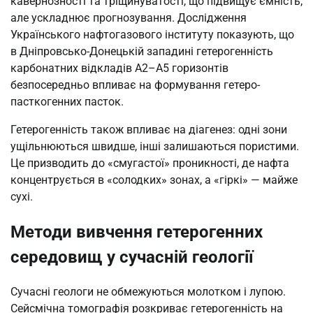
кавернозності та тріщинуватості, що підвищує ємність,
але ускладнює прогнозування. Дослідження
Українського нафтогазового інституту показують, що
в Дніпровсько-Донецькій западині гетерогенність
карбонатних відкладів А2–А5 горизонтів
безпосередньо впливає на формування гетеро-
пасткогенних пасток.
Гетерогенність також впливає на діагенез: одні зони
ущільнюються швидше, інші залишаються пористими.
Це призводить до «смугастої» проникності, де нафта
концентрується в «солодких» зонах, а «гіркі» — майже
сухі.
Методи вивчення гетерогенних
середовищ у сучасній геології
Сучасні геологи не обмежуються молотком і лупою.
Сейсмічна томографія розкриває гетерогенність на