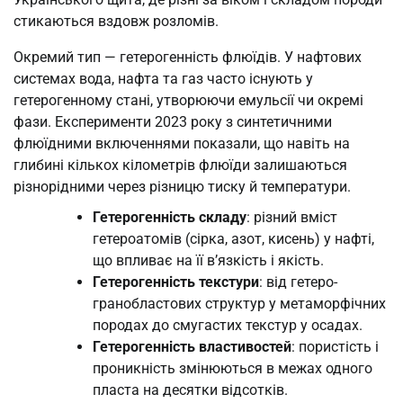
стикаються вздовж розломів.
Окремий тип — гетерогенність флюїдів. У нафтових
системах вода, нафта та газ часто існують у
гетерогенному стані, утворюючи емульсії чи окремі
фази. Експерименти 2023 року з синтетичними
флюїдними включеннями показали, що навіть на
глибині кількох кілометрів флюїди залишаються
різнорідними через різницю тиску й температури.
Гетерогенність складу
: різний вміст
гетероатомів (сірка, азот, кисень) у нафті,
що впливає на її в’язкість і якість.
Гетерогенність текстури
: від гетеро-
гранобластових структур у метаморфічних
породах до смугастих текстур у осадах.
Гетерогенність властивостей
: пористість і
проникність змінюються в межах одного
пласта на десятки відсотків.