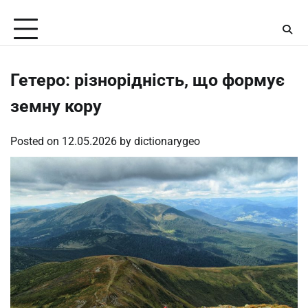
Skip
Saturday, August 8, 2026
to
content
Гетеро: різнорідність, що формує
земну кору
Posted on
12.05.2026
by
dictionarygeo