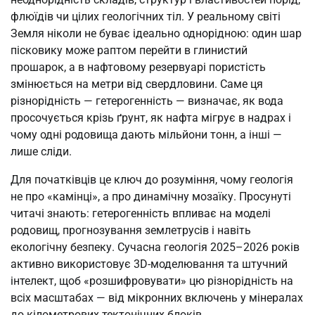
флюїдів чи цілих геологічних тіл. У реальному світі
Земля ніколи не буває ідеально однорідною: один шар
пісковику може раптом перейти в глинистий
прошарок, а в нафтовому резервуарі пористість
змінюється на метри від свердловини. Саме ця
різнорідність — гетерогенність — визначає, як вода
просочується крізь ґрунт, як нафта мігрує в надрах і
чому одні родовища дають мільйони тонн, а інші —
лише сліди.
Для початківців це ключ до розуміння, чому геологія
не про «камінці», а про динамічну мозаїку. Просунуті
читачі знають: гетерогенність впливає на моделі
родовищ, прогнозування землетрусів і навіть
екологічну безпеку. Сучасна геологія 2025–2026 років
активно використовує 3D-моделювання та штучний
інтелект, щоб «розшифровувати» цю різнорідність на
всіх масштабах — від мікронних включень у мінералах
до кілометрових тектонічних блоків.