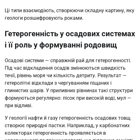
Ці типи взаємодіють, створюючи складну картину, яку
геологи розшифровують роками.
Гетерогенність у осадових системах
і її роль у формуванні родовищ
Осадові системи — справжній рай для гетерогенності.
Під час відкладення осадів змінюються швидкість
течії, рівень моря чи кількість детриту. Результат —
гетеролітні відклади з чергуванням піщаних і
глинистих шарів. У приливних рівнинах такі структури
формуються регулярно: пісок при високій воді, мул —
при відливі.
У геології нафти й газу гетерогенність осадових товщ
створює природні пастки. Наприклад, у карбонатних
колекторах гетерогенність проявляється в