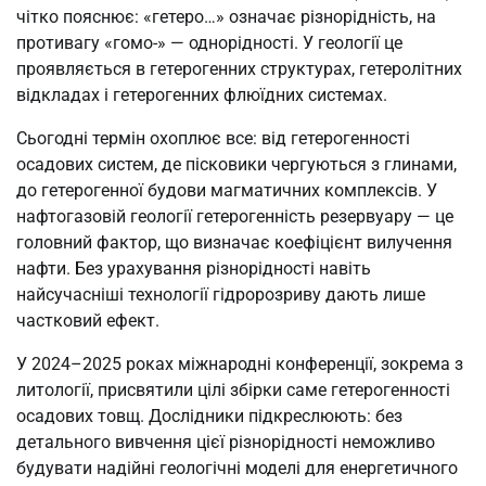
чітко пояснює: «гетеро…» означає різнорідність, на
противагу «гомо-» — однорідності. У геології це
проявляється в гетерогенних структурах, гетеролітних
відкладах і гетерогенних флюїдних системах.
Сьогодні термін охоплює все: від гетерогенності
осадових систем, де пісковики чергуються з глинами,
до гетерогенної будови магматичних комплексів. У
нафтогазовій геології гетерогенність резервуару — це
головний фактор, що визначає коефіцієнт вилучення
нафти. Без урахування різнорідності навіть
найсучасніші технології гідророзриву дають лише
частковий ефект.
У 2024–2025 роках міжнародні конференції, зокрема з
литології, присвятили цілі збірки саме гетерогенності
осадових товщ. Дослідники підкреслюють: без
детального вивчення цієї різнорідності неможливо
будувати надійні геологічні моделі для енергетичного