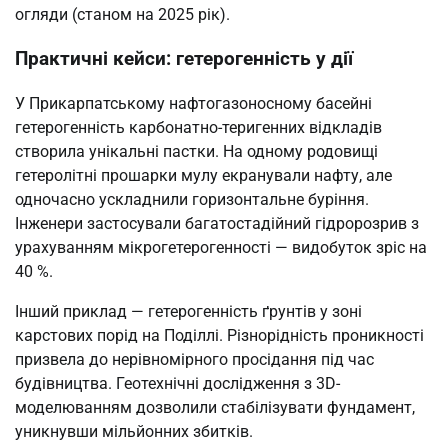
огляди (станом на 2025 рік).
Практичні кейси: гетерогенність у дії
У Прикарпатському нафтогазоносному басейні
гетерогенність карбонатно-теригенних відкладів
створила унікальні пастки. На одному родовищі
гетеролітні прошарки мулу екранували нафту, але
одночасно ускладнили горизонтальне буріння.
Інженери застосували багатостадійний гідророзрив з
урахуванням мікрогетерогенності — видобуток зріс на
40 %.
Інший приклад — гетерогенність ґрунтів у зоні
карстових порід на Поділлі. Різнорідність проникності
призвела до нерівномірного просідання під час
будівництва. Геотехнічні дослідження з 3D-
моделюванням дозволили стабілізувати фундамент,
уникнувши мільйонних збитків.