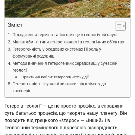
Зміст
Походження терміна та його місце в геологічній науці
Масштаби та типи гетерогенності в геологічних об’єктах
Гетерогенність у осадових системах і її роль у
формуванні родовищ
Методи вивчення гетерогенних середовищ у сучасній
геології
Практичні кейси: гетерогенність у дії
Гетерогенність і сучасні виклики: від клімату до
інженерії
Гетеро в геології — це не просто префікс, а справжня
суть багатьох процесів, що творять нашу планету. Він
походить від грецького «ἕτερος» — «інший» і в
геологічній термінології підкреслює різнорідність,
неоднорідність складів, структур і властивостей порід,