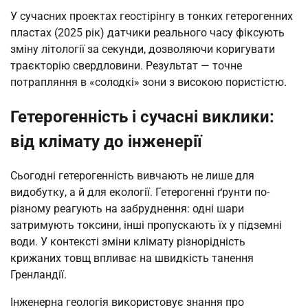
У сучасних проектах геостірінгу в тонких гетерогенних
пластах (2025 рік) датчики реального часу фіксують
зміну літології за секунди, дозволяючи коригувати
траєкторію свердловини. Результат — точне
потрапляння в «солодкі» зони з високою пористістю.
Гетерогенність і сучасні виклики:
від клімату до інженерії
Сьогодні гетерогенність вивчають не лише для
видобутку, а й для екології. Гетерогенні ґрунти по-
різному реагують на забруднення: одні шари
затримують токсини, інші пропускають їх у підземні
води. У контексті зміни клімату різнорідність
крижаних товщ впливає на швидкість танення
Гренландії.
Інженерна геологія використовує знання про