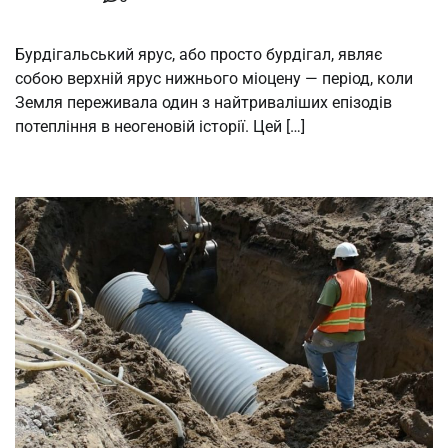
Бурдігальський ярус, або просто бурдігал, являє
собою верхній ярус нижнього міоцену — період, коли
Земля переживала один з найтриваліших епізодів
потепління в неогеновій історії. Цей […]