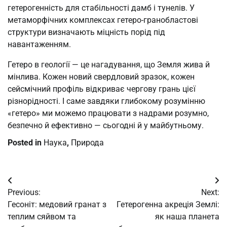
гетерогенність для стабільності дамб і тунелів. У
метаморфічних комплексах гетеро-гранобластові
структури визначають міцність порід під
навантаженням.
Гетеро в геології — це нагадування, що Земля жива й
мінлива. Кожен новий свердловий зразок, кожен
сейсмічний профіль відкриває чергову грань цієї
різнорідності. І саме завдяки глибокому розумінню
«гетеро» ми можемо працювати з надрами розумно,
безпечно й ефективно — сьогодні й у майбутньому.
Posted in
Наука
,
Природа
Post
Previous:
Next:
navigation
Гесоніт: медовий гранат з
Гетерогенна акреція Землі:
теплим сяйвом та
як наша планета