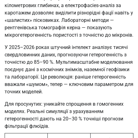
кілометрових глибинах, а електрофacies-аналіз за
каротажем дозволяє виділити різнорідні фації навіть у
«шалистих» пісковиках. Лабораторні методи —
рентгенівська томографія керна — показують
мікрогетерогенність пористості з точністю до мікронів.
У 2025–2026 роках штучний інтелект аналізує тисячі
свердловинних даних, прогнозуючи гетерогенність з
точністю до 85–90 %. Мультимасштабне моделювання
поєднує дані з космічних знімків, наземної геофізики
та лабораторії. Це революція: раніше гетерогенність
вважали «шумом», тепер — ключовим параметром для
точних моделей.
Для просунутих: уникайте спрощення в гомогенних
моделях. Реальні симуляції з урахуванням
гетерогенності дають на 20–30 % точніші прогнози
фільтрації флюїдів.