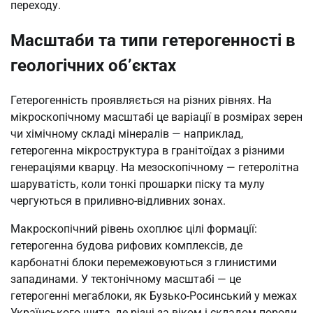
переходу.
Масштаби та типи гетерогенності в
геологічних об’єктах
Гетерогенність проявляється на різних рівнях. На
мікроскопічному масштабі це варіації в розмірах зерен
чи хімічному складі мінералів — наприклад,
гетерогенна мікроструктура в гранітоїдах з різними
генераціями кварцу. На мезоскопічному — гетеролітна
шаруватість, коли тонкі прошарки піску та мулу
чергуються в приливно-відливних зонах.
Макроскопічний рівень охоплює цілі формації:
гетерогенна будова рифових комплексів, де
карбонатні блоки перемежовуються з глинистими
западинами. У тектонічному масштабі — це
гетерогенні мегаблоки, як Бузько-Росинський у межах
Українського щита, де різні за віком і складом породи