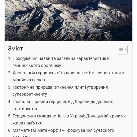
Зміст
Походження назви та загальна характеристика
герцинського орогенезу
Хронологія герцинської складчастості: ключові етапи в
мільйонах років
Тектонічна природа: зіткнення плит і утворення
суперконтиненту
Глобальні прояви герцинід: від Європи до далеких
континентів
Герцинська складчастість в Україні: Донецький кряж як
жива пам’ятка
Магматизм, метаморфізм і формування сучасного