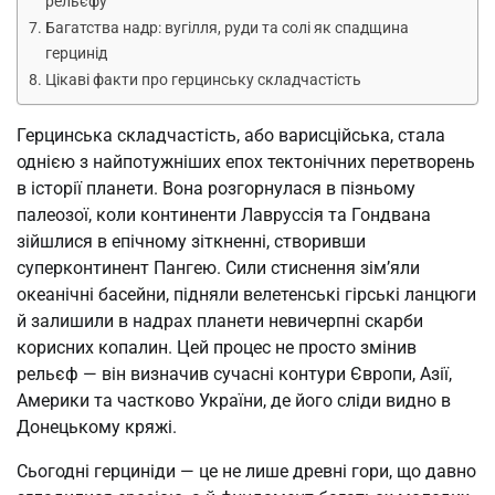
рельєфу
Багатства надр: вугілля, руди та солі як спадщина
герцинід
Цікаві факти про герцинську складчастість
Герцинська складчастість, або варисційська, стала
однією з найпотужніших епох тектонічних перетворень
в історії планети. Вона розгорнулася в пізньому
палеозої, коли континенти Лавруссія та Гондвана
зійшлися в епічному зіткненні, створивши
суперконтинент Пангею. Сили стиснення зім’яли
океанічні басейни, підняли велетенські гірські ланцюги
й залишили в надрах планети невичерпні скарби
корисних копалин. Цей процес не просто змінив
рельєф — він визначив сучасні контури Європи, Азії,
Америки та частково України, де його сліди видно в
Донецькому кряжі.
Сьогодні герциніди — це не лише древні гори, що давно