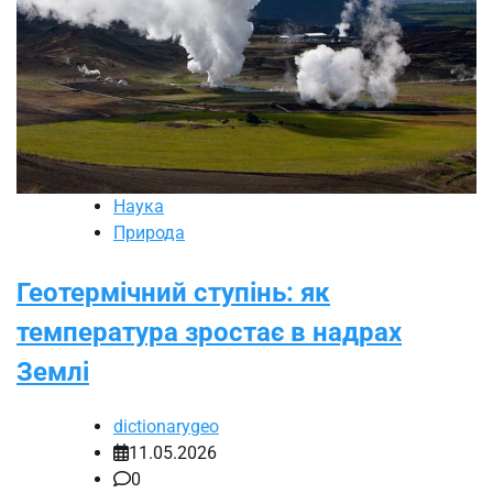
Наука
Природа
Геотермічний ступінь: як
температура зростає в надрах
Землі
dictionarygeo
11.05.2026
0