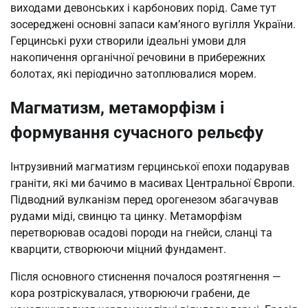
виходами девонських і карбонових порід. Саме тут
зосереджені основні запаси кам’яного вугілля України.
Герцинські рухи створили ідеальні умови для
накопичення органічної речовини в прибережних
болотах, які періодично затоплювалися морем.
Магматизм, метаморфізм і
формування сучасного рельєфу
Інтрузивний магматизм герцинської епохи подарував
граніти, які ми бачимо в масивах Центральної Європи.
Підводний вулканізм перед орогенезом збагачував
рудами міді, свинцю та цинку. Метаморфізм
перетворював осадові породи на гнейси, сланці та
кварцити, створюючи міцний фундамент.
Після основного стиснення почалося розтягнення —
кора розтріскувалася, утворюючи грабени, де