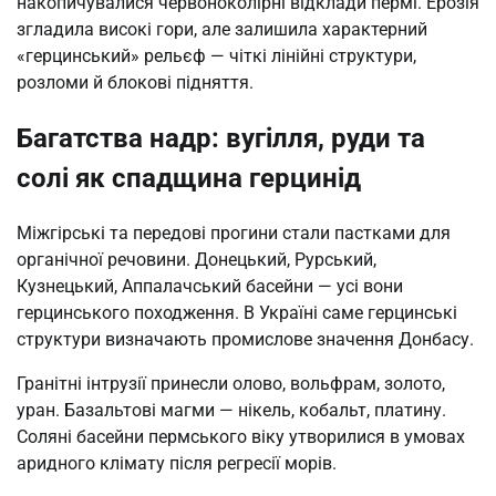
накопичувалися червоноколірні відклади пермі. Ерозія
згладила високі гори, але залишила характерний
«герцинський» рельєф — чіткі лінійні структури,
розломи й блокові підняття.
Багатства надр: вугілля, руди та
солі як спадщина герцинід
Міжгірські та передові прогини стали пастками для
органічної речовини. Донецький, Рурський,
Кузнецький, Аппалачський басейни — усі вони
герцинського походження. В Україні саме герцинські
структури визначають промислове значення Донбасу.
Гранітні інтрузії принесли олово, вольфрам, золото,
уран. Базальтові магми — нікель, кобальт, платину.
Соляні басейни пермського віку утворилися в умовах
аридного клімату після регресії морів.