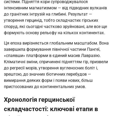
системи. Підняття кори супроводжувалося
інтенсивним магматизмом — від підводних вулканів
до гранітних інтрузій на глибині. Результат —
утворення герцинід, тобто складчастих гірських
споруд, які сьогодні частково зруйновані, але все ще
формують основу рельєфу на кількох континентах.
Ця епоха вирізняється глобальним масштабом. Вона
завершила формування північної частини Пангеї,
«спаявши» платформи в єдиний масив Лавразію.
Кліматичні зміни, спричинені підняттям гір, призвели
до регресії морів, утворення вугленосних боліт і,
зрештою, до значних біотичних перебудов —
вимирання деяких форм і появи нових, більш
пристосованих до континентальних умов.
Хронологія герцинської
складчастості: ключові етапи в