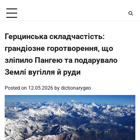
Skip
Friday, August 7, 2026
to
content
Герцинська складчастість:
грандіозне горотворення, що
зліпило Пангею та подарувало
Землі вугілля й руди
Posted on
12.05.2026
by
dictionarygeo