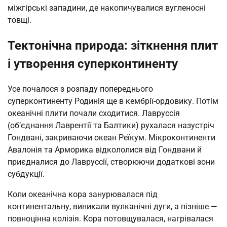
міжгірські западини, де накопичувалися вугленосні
товщі.
Тектонічна природа: зіткнення плит
і утворення суперконтиненту
Усе почалося з розпаду попереднього
суперконтиненту Родинія ще в кембрії-ордовику. Потім
океанічні плити почали сходитися. Лавруссія
(об’єднання Лаврентії та Балтики) рухалася назустріч
Гондвані, закриваючи океан Реїкум. Мікроконтиненти
Авалонія та Арморика відкололися від Гондвани й
приєдналися до Лавруссії, створюючи додаткові зони
субдукції.
Коли океанічна кора занурювалася під
континентальну, виникали вулканічні дуги, а пізніше —
повноцінна колізія. Кора потовщувалася, нагрівалася