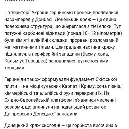
На території України герцинські процеси проявилися
насамперед у Донбасі. Донецький кряж — це єдина
поверхнева структура, що збереглася з тієї епохи. Тут
потужні карбонові відклади (понад 10–12 кілометрів)
були зім’яті в лінійні складки, прорвані розломами й
магматичними тілами. Центральна частина кряжу
піднялася, а периферійні западини (Бахмутська,
Кальміус-Торецька) заповнилися вугленосними
товщами.
Герциніди також сформували фундамент Скіфської
плити — на місці сучасних Карпат і Криму, хоча пізніші
кіммерійські та альпійські рухи перекрили їх. На
Східно-Європейській платформі з’явилися численні
розломи, що вплинули на подальший розвиток
Дніпровсько-Донецької западини.
Донецький кряж сьогодні — це горбиста височина з