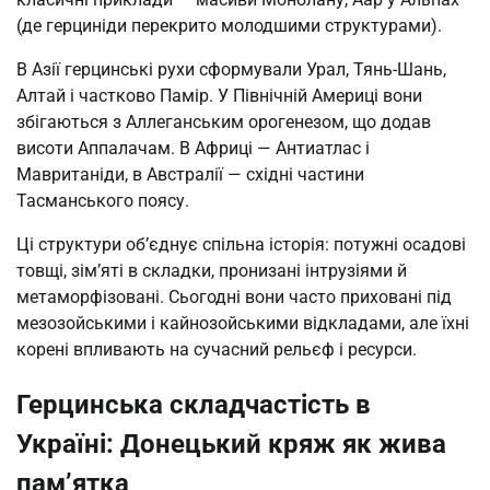
(де герциніди перекрито молодшими структурами).
В Азії герцинські рухи сформували Урал, Тянь-Шань,
Алтай і частково Памір. У Північній Америці вони
збігаються з Аллеганським орогенезом, що додав
висоти Аппалачам. В Африці — Антиатлас і
Мавританіди, в Австралії — східні частини
Тасманського поясу.
Ці структури об’єднує спільна історія: потужні осадові
товщі, зім’яті в складки, пронизані інтрузіями й
метаморфізовані. Сьогодні вони часто приховані під
мезозойськими і кайнозойськими відкладами, але їхні
корені впливають на сучасний рельєф і ресурси.
Герцинська складчастість в
Україні: Донецький кряж як жива
пам’ятка