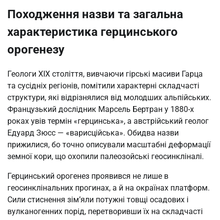
Походження назви та загальна
характеристика герцинського
орогенезу
Геологи XIX століття, вивчаючи гірські масиви Гарца
та сусідніх регіонів, помітили характерні складчасті
структури, які відрізнялися від молодших альпійських.
Французький дослідник Марсель Бертран у 1880-х
роках увів термін «герцинська», а австрійський геолог
Едуард Зюсс — «варисційська». Обидва назви
прижилися, бо точно описували масштабні деформації
земної кори, що охопили палеозойські геосинкліналі.
Герцинський орогенез проявився не лише в
геосинклінальних прогинах, а й на окраїнах платформ.
Сили стиснення зім’яли потужні товщі осадових і
вулканогенних порід, перетворивши їх на складчасті