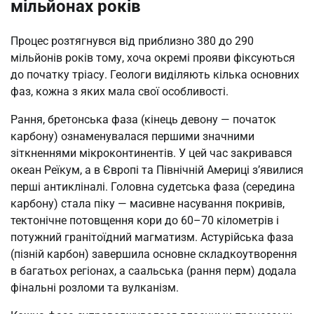
мільйонах років
Процес розтягнувся від приблизно 380 до 290
мільйонів років тому, хоча окремі прояви фіксуються
до початку тріасу. Геологи виділяють кілька основних
фаз, кожна з яких мала свої особливості.
Рання, бретонська фаза (кінець девону — початок
карбону) ознаменувалася першими значними
зіткненнями мікроконтинентів. У цей час закривався
океан Реїкум, а в Європі та Північній Америці з’явилися
перші антикліналі. Головна судетська фаза (середина
карбону) стала піку — масивне насування покривів,
тектонічне потовщення кори до 60–70 кілометрів і
потужний гранітоїдний магматизм. Астурійська фаза
(пізній карбон) завершила основне складкоутворення
в багатьох регіонах, а саальська (рання перм) додала
фінальні розломи та вулканізм.