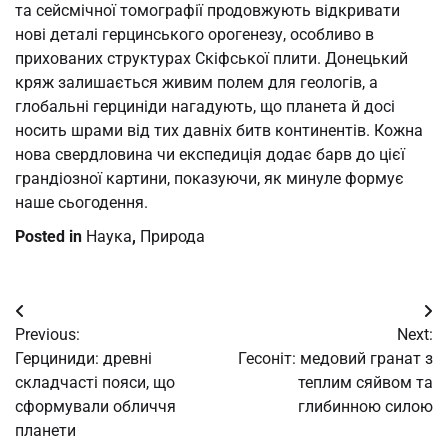
та сейсмічної томографії продовжують відкривати
нові деталі герцинського орогенезу, особливо в
прихованих структурах Скіфської плити. Донецький
кряж залишається живим полем для геологів, а
глобальні герциніди нагадують, що планета й досі
носить шрами від тих давніх битв континентів. Кожна
нова свердловина чи експедиція додає барв до цієї
грандіозної картини, показуючи, як минуле формує
наше сьогодення.
Posted in
Наука
,
Природа
Post
Previous:
Next:
navigation
Герциниди: древні
Гесоніт: медовий гранат з
складчасті пояси, що
теплим сяйвом та
сформували обличчя
глибинною силою
планети