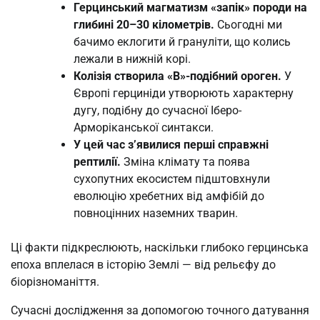
Герцинський магматизм «запік» породи на
глибині 20–30 кілометрів.
Сьогодні ми
бачимо еклогити й грануліти, що колись
лежали в нижній корі.
Колізія створила «В»-подібний ороген.
У
Європі герциніди утворюють характерну
дугу, подібну до сучасної Іберо-
Арморіканської синтакси.
У цей час з’явилися перші справжні
рептилії.
Зміна клімату та поява
сухопутних екосистем підштовхнули
еволюцію хребетних від амфібій до
повноцінних наземних тварин.
Ці факти підкреслюють, наскільки глибоко герцинська
епоха вплелася в історію Землі — від рельєфу до
біорізноманіття.
Сучасні дослідження за допомогою точного датування