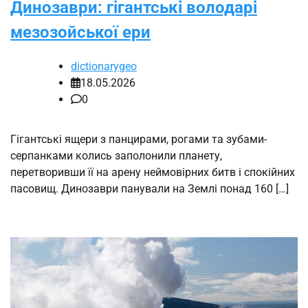
Динозаври: гігантські володарі
мезозойської ери
dictionarygeo
18.05.2026
0
Гігантські ящери з панцирами, рогами та зубами-
серпанками колись заполонили планету,
перетворивши її на арену неймовірних битв і спокійних
пасовищ. Динозаври панували на Землі понад 160 […]