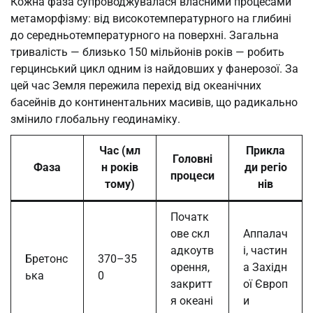
Кожна фаза супроводжувалася власними процесами
метаморфізму: від високотемпературного на глибині
до середньотемпературного на поверхні. Загальна
тривалість — близько 150 мільйонів років — робить
герцинський цикл одним із найдовших у фанерозої. За
цей час Земля пережила перехід від океанічних
басейнів до континентальних масивів, що радикально
змінило глобальну геодинаміку.
Час (мл
Прикла
Головні
Фаза
н років
ди регіо
процеси
тому)
нів
Початк
ове скл
Аппалач
адкоутв
і, частин
Бретонс
370–35
орення,
а Західн
ька
0
закритт
ої Європ
я океані
и