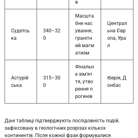
в
Масшта
бне нас
Централ
Судетсь
340–32
ування,
ьна Євр
ка
0
гранітн
опа, Ура
ий магм
л
атизм
Фінальн
е зім’ят
Астурій
315–30
Іберія, Д
тя, утво
ська
0
онбас
рення п
рогинів
Дані таблиці підтверджують послідовність подій,
зафіксовану в геологічних розрізах кількох
континентів. Після кожної фази формувалися