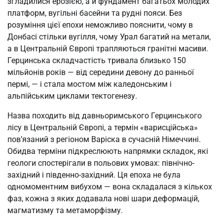
згладилися ерозією, а й фундамент багатьох молодих
платформ, вугільні басейни та рудні пояси. Без
розуміння цієї епохи неможливо пояснити, чому в
Донбасі стільки вугілля, чому Урал багатий на метали,
а в Центральній Європі трапляються гранітні масиви.
Герцинська складчастість тривала близько 150
мільйонів років — від середини девону до ранньої
пермі, — і стала мостом між каледонським і
альпійським циклами тектогенезу.
Назва походить від давньоримського Герцинського
лісу в Центральній Європі, а термін «варисційська»
пов’язаний з регіоном Варіска в сучасній Німеччині.
Обидва терміни підкреслюють напрямки складок, які
геологи спостерігали в польових умовах: північно-
західний і південно-західний. Ця епоха не була
одномоментним вибухом — вона складалася з кількох
фаз, кожна з яких додавала нові шари деформацій,
магматизму та метаморфізму.