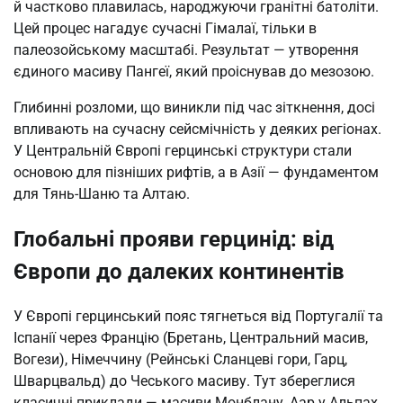
й частково плавилась, народжуючи гранітні батоліти.
Цей процес нагадує сучасні Гімалаї, тільки в
палеозойському масштабі. Результат — утворення
єдиного масиву Пангеї, який проіснував до мезозою.
Глибинні розломи, що виникли під час зіткнення, досі
впливають на сучасну сейсмічність у деяких регіонах.
У Центральній Європі герцинські структури стали
основою для пізніших рифтів, а в Азії — фундаментом
для Тянь-Шаню та Алтаю.
Глобальні прояви герцинід: від
Європи до далеких континентів
У Європі герцинський пояс тягнеться від Португалії та
Іспанії через Францію (Бретань, Центральний масив,
Вогези), Німеччину (Рейнські Сланцеві гори, Гарц,
Шварцвальд) до Чеського масиву. Тут збереглися
класичні приклади — масиви Монблану, Аар у Альпах