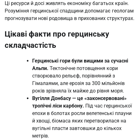
Ці ресурси й досі живлять економіку багатьох країн.
Розуміння герцинської спадщини допомагає геологам
прогнозувати нові родовища в прихованих структурах.
Цікаві факти про герцинську
складчастість
Герцинські гори були вищими за сучасні
Альпи.
Тектонічне потовщення кори
створювало рельєф, порівнянний з
Гімалаями, але ерозія за 300 мільйонів
років зрівняла їх майже до рівня моря.
Вугілля Донбасу — це «законсервовані»
тропічні ліси карбону.
Під час герцинської
епохи в болотах росли велетенські плауни
й хвощі, біомаса яких перетворилася на
вугільні пласти завтовшки до кількох
метрів.