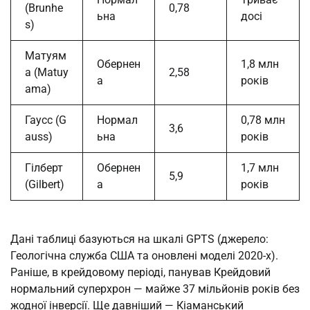
(Brunhe
0,78
ьна
досі
s)
Матуям
Обернен
1,8 млн
а (Matuy
2,58
а
років
ama)
Гаусс (G
Нормал
0,78 млн
3,6
auss)
ьна
років
Гілберт
Обернен
1,7 млн
5,9
(Gilbert)
а
років
Дані таблиці базуються на шкалі GPTS (джерело:
Геологічна служба США та оновлені моделі 2020-х).
Раніше, в крейдовому періоді, панував Крейдовий
нормальний суперхрон — майже 37 мільйонів років без
жодної інверсії. Ще давніший — Кіаманський