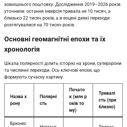
зовнішнього поштовху. Дослідження 2019–2026 років
уточнили: остання інверсія тривала не 10 тисяч, а
близько 22 тисяч років, а в еоцені деякі переходи
розтягувалися на 70 тисяч років.
Основні геомагнітні епохи та їх
хронологія
Шкала полярності ділить історію на хрони, суперхрони
та численні переходи. Ось ключові епохи, що
формують сучасну картину.
Почато
Тривалі
Назва х
Полярні
к (млн р
сть (при
рону
сть
оків то
близно)
му)
Брюнес
Нормал
Триває