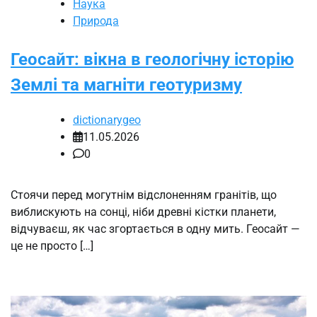
Наука
Природа
Геосайт: вікна в геологічну історію
Землі та магніти геотуризму
dictionarygeo
11.05.2026
0
Стоячи перед могутнім відслоненням гранітів, що
виблискують на сонці, ніби древні кістки планети,
відчуваєш, як час згортається в одну мить. Геосайт —
це не просто […]