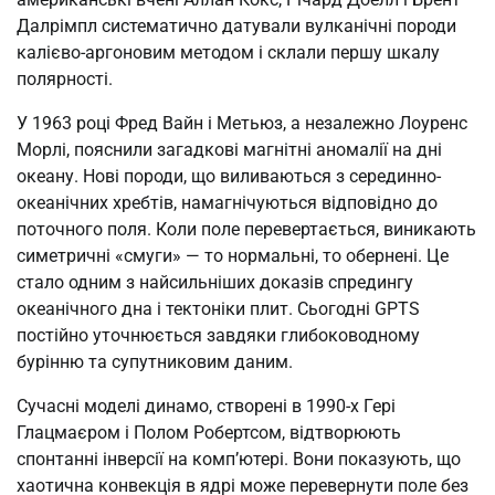
Далрімпл систематично датували вулканічні породи
калієво-аргоновим методом і склали першу шкалу
полярності.
У 1963 році Фред Вайн і Метьюз, а незалежно Лоуренс
Морлі, пояснили загадкові магнітні аномалії на дні
океану. Нові породи, що виливаються з серединно-
океанічних хребтів, намагнічуються відповідно до
поточного поля. Коли поле перевертається, виникають
симетричні «смуги» — то нормальні, то обернені. Це
стало одним з найсильніших доказів спредингу
океанічного дна і тектоніки плит. Сьогодні GPTS
постійно уточнюється завдяки глибоководному
бурінню та супутниковим даним.
Сучасні моделі динамо, створені в 1990-х Гері
Глацмаєром і Полом Робертсом, відтворюють
спонтанні інверсії на комп’ютері. Вони показують, що
хаотична конвекція в ядрі може перевернути поле без