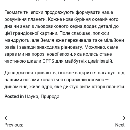
Геомагнітні епохи продовжують формувати наше
розуміння планети. Кожне нове буріння океанічного
дна чи аналіз льодовикового керна додає деталі до
цієї грандіозної картини. Поле слабшає, полюси
мандрують, але Земля вже переживала таке мільйони
разів і завжди знаходила рівновагу. Можливо, саме
зараз ми на порозі нової епохи, яка колись стане
частиною шкали GPTS для майбутніх цивілізацій.
Дослідження тривають, і кожне відкриття нагадує: під
нашими ногами ховається справжній космос —
динамічне, живе ядро, яке диктує ритм історії планети.
Posted in
Наука
,
Природа
Post
Previous:
Next: