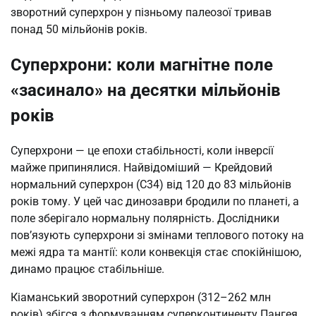
зворотний суперхрон у пізньому палеозої тривав
понад 50 мільйонів років.
Суперхрони: коли магнітне поле
«засинало» на десятки мільйонів
років
Суперхрони — це епохи стабільності, коли інверсії
майже припинялися. Найвідоміший — Крейдовий
нормальний суперхрон (C34) від 120 до 83 мільйонів
років тому. У цей час динозаври бродили по планеті, а
поле зберігало нормальну полярність. Дослідники
пов’язують суперхрони зі змінами теплового потоку на
межі ядра та мантії: коли конвекція стає спокійнішою,
динамо працює стабільніше.
Кіаманський зворотний суперхрон (312–262 млн
років) збігся з формуванням суперконтиненту Пангея.