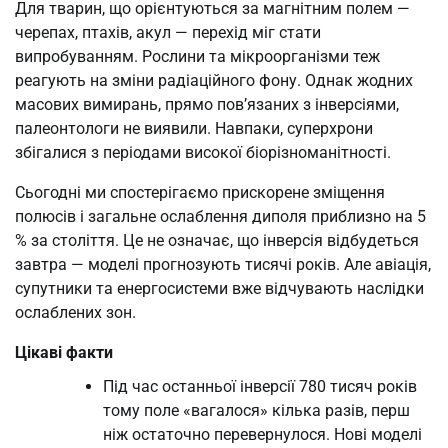
Для тварин, що орієнтуються за магнітним полем —
черепах, птахів, акул — перехід міг стати
випробуванням. Рослини та мікроорганізми теж
реагують на зміни радіаційного фону. Однак жодних
масових вимирань, прямо пов’язаних з інверсіями,
палеонтологи не виявили. Навпаки, суперхрони
збігалися з періодами високої біорізноманітності.
Сьогодні ми спостерігаємо прискорене зміщення
полюсів і загальне ослаблення диполя приблизно на 5
% за століття. Це не означає, що інверсія відбудеться
завтра — моделі прогнозують тисячі років. Але авіація,
супутники та енергосистеми вже відчувають наслідки
ослаблених зон.
Цікаві факти
Під час останньої інверсії 780 тисяч років
тому поле «вагалося» кілька разів, перш
ніж остаточно перевернулося. Нові моделі