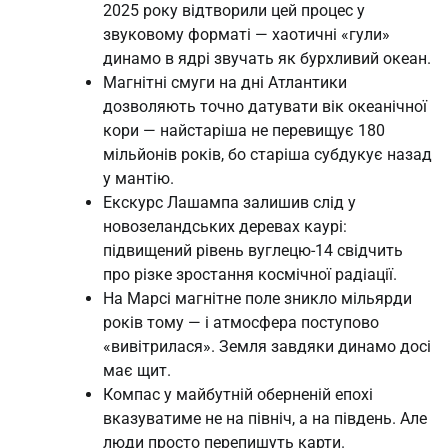
2025 року відтворили цей процес у
звуковому форматі — хаотичні «гули»
динамо в ядрі звучать як бурхливий океан.
Магнітні смуги на дні Атлантики
дозволяють точно датувати вік океанічної
кори — найстаріша не перевищує 180
мільйонів років, бо старіша субдукує назад
у мантію.
Екскурс Лашампа залишив слід у
новозеландських деревах каурі:
підвищений рівень вуглецю-14 свідчить
про різке зростання космічної радіації.
На Марсі магнітне поле зникло мільярди
років тому — і атмосфера поступово
«вивітрилася». Земля завдяки динамо досі
має щит.
Компас у майбутній оберненій епохі
вказуватиме не на північ, а на південь. Але
люди просто перепишуть карти.