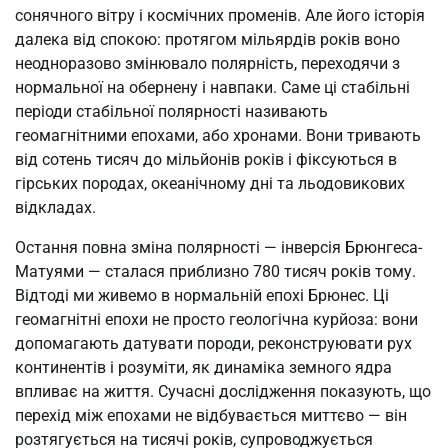
сонячного вітру і космічних променів. Але його історія
далека від спокою: протягом мільярдів років воно
неодноразово змінювало полярність, переходячи з
нормальної на обернену і навпаки. Саме ці стабільні
періоди стабільної полярності називають
геомагнітними епохами, або хронами. Вони тривають
від сотень тисяч до мільйонів років і фіксуються в
гірських породах, океанічному дні та льодовикових
відкладах.
Остання повна зміна полярності — інверсія Брюнгеса-
Матуями — сталася приблизно 780 тисяч років тому.
Відтоді ми живемо в нормальній епохі Брюнес. Ці
геомагнітні епохи не просто геологічна курйоза: вони
допомагають датувати породи, реконструювати рух
континентів і розуміти, як динаміка земного ядра
впливає на життя. Сучасні дослідження показують, що
перехід між епохами не відбувається миттєво — він
розтягується на тисячі років, супроводжується