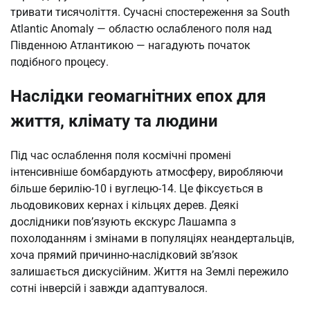
тривати тисячоліття. Сучасні спостереження за South
Atlantic Anomaly — областю ослабленого поля над
Південною Атлантикою — нагадують початок
подібного процесу.
Наслідки геомагнітних епох для
життя, клімату та людини
Під час ослаблення поля космічні промені
інтенсивніше бомбардують атмосферу, виробляючи
більше берилію-10 і вуглецю-14. Це фіксується в
льодовикових кернах і кільцях дерев. Деякі
дослідники пов’язують екскурс Лашампа з
похолоданням і змінами в популяціях неандертальців,
хоча прямий причинно-наслідковий зв’язок
залишається дискусійним. Життя на Землі пережило
сотні інверсій і завжди адаптувалося.