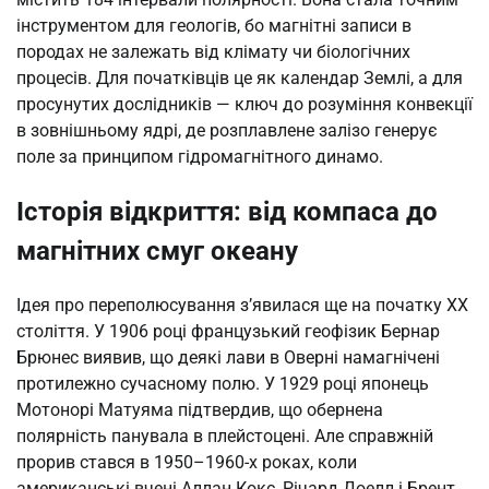
інструментом для геологів, бо магнітні записи в
породах не залежать від клімату чи біологічних
процесів. Для початківців це як календар Землі, а для
просунутих дослідників — ключ до розуміння конвекції
в зовнішньому ядрі, де розплавлене залізо генерує
поле за принципом гідромагнітного динамо.
Історія відкриття: від компаса до
магнітних смуг океану
Ідея про переполюсування з’явилася ще на початку XX
століття. У 1906 році французький геофізик Бернар
Брюнес виявив, що деякі лави в Оверні намагнічені
протилежно сучасному полю. У 1929 році японець
Мотонорі Матуяма підтвердив, що обернена
полярність панувала в плейстоцені. Але справжній
прорив стався в 1950–1960-х роках, коли
американські вчені Аллан Кокс, Річард Доелл і Брент