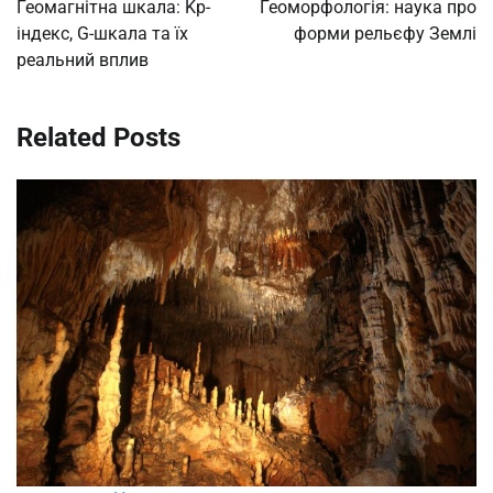
navigation
Геомагнітна шкала: Kp-
Геоморфологія: наука про
індекс, G-шкала та їх
форми рельєфу Землі
реальний вплив
Related Posts