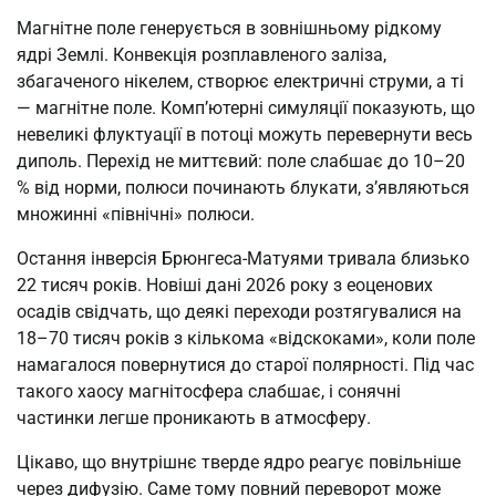
Магнітне поле генерується в зовнішньому рідкому
ядрі Землі. Конвекція розплавленого заліза,
збагаченого нікелем, створює електричні струми, а ті
— магнітне поле. Комп’ютерні симуляції показують, що
невеликі флуктуації в потоці можуть перевернути весь
диполь. Перехід не миттєвий: поле слабшає до 10–20
% від норми, полюси починають блукати, з’являються
множинні «північні» полюси.
Остання інверсія Брюнгеса-Матуями тривала близько
22 тисяч років. Новіші дані 2026 року з еоценових
осадів свідчать, що деякі переходи розтягувалися на
18–70 тисяч років з кількома «відскоками», коли поле
намагалося повернутися до старої полярності. Під час
такого хаосу магнітосфера слабшає, і сонячні
частинки легше проникають в атмосферу.
Цікаво, що внутрішнє тверде ядро реагує повільніше
через дифузію. Саме тому повний переворот може