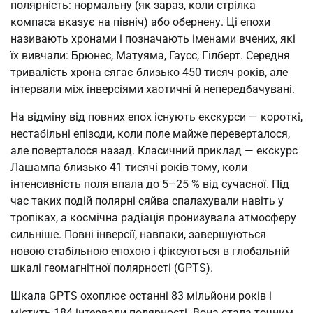
полярність: нормальну (як зараз, коли стрілка
компаса вказує на північ) або обернену. Ці епохи
називають хронами і позначають іменами вчених, які
їх вивчали: Брюнес, Матуяма, Гаусс, Гілберт. Середня
тривалість хрона сягає близько 450 тисяч років, але
інтервали між інверсіями хаотичні й непередбачувані.
На відміну від повних епох існують екскурси — короткі,
нестабільні епізоди, коли поле майже переверталося,
але поверталося назад. Класичний приклад — екскурс
Лашампа близько 41 тисячі років тому, коли
інтенсивність поля впала до 5–25 % від сучасної. Під
час таких подій полярні сяйва спалахували навіть у
тропіках, а космічна радіація пронизувала атмосферу
сильніше. Повні інверсії, навпаки, завершуються
новою стабільною епохою і фіксуються в глобальній
шкалі геомагнітної полярності (GPTS).
Шкала GPTS охоплює останні 83 мільйони років і
містить 184 інтервали полярності. Вона стала точним