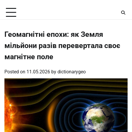
Skip
Friday, August 7, 2026
to
content
Геомагнітні епохи: як Земля
мільйони разів перевертала своє
магнітне поле
Posted on
11.05.2026
by
dictionarygeo