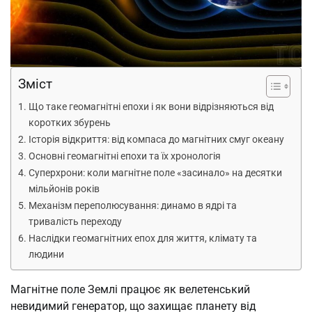
Зміст
Що таке геомагнітні епохи і як вони відрізняються від
коротких збурень
Історія відкриття: від компаса до магнітних смуг океану
Основні геомагнітні епохи та їх хронологія
Суперхрони: коли магнітне поле «засинало» на десятки
мільйонів років
Механізм переполюсування: динамо в ядрі та
тривалість переходу
Наслідки геомагнітних епох для життя, клімату та
людини
Магнітне поле Землі працює як велетенський
невидимий генератор, що захищає планету від