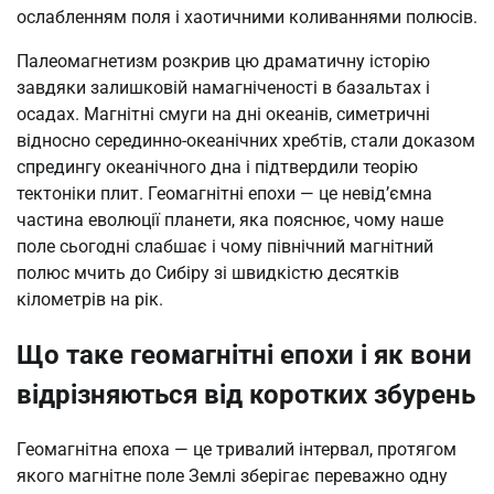
ослабленням поля і хаотичними коливаннями полюсів.
Палеомагнетизм розкрив цю драматичну історію
завдяки залишковій намагніченості в базальтах і
осадах. Магнітні смуги на дні океанів, симетричні
відносно серединно-океанічних хребтів, стали доказом
спредингу океанічного дна і підтвердили теорію
тектоніки плит. Геомагнітні епохи — це невід’ємна
частина еволюції планети, яка пояснює, чому наше
поле сьогодні слабшає і чому північний магнітний
полюс мчить до Сибіру зі швидкістю десятків
кілометрів на рік.
Що таке геомагнітні епохи і як вони
відрізняються від коротких збурень
Геомагнітна епоха — це тривалий інтервал, протягом
якого магнітне поле Землі зберігає переважно одну