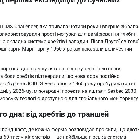
ії HMS Challenger, яка тривала чотири роки і вперше зібрала
у використовували прості мотузки для вимірювання глибин,
, а складна система хребтів і западин. Після Другої світово
рші карти Марі Тарп у 1950-х роках показали величезний
зширення дна океану лягла в основу теорії тектоніки
а боки хребтів підтвердили, що нова кора постійно
о буріння JOIDES Resolution з 1968 року пробурила сотні
дні, у 2026-му, міжнародні проекти на кшталт Seabed 2030
морську геологію доступною для глобального моніторингу
о дна: від хребтів до траншей
й ландшафт, де кожна форма розповідає про сили, що діют
а 60 тисяч кілометрів — це найбільша гірська система