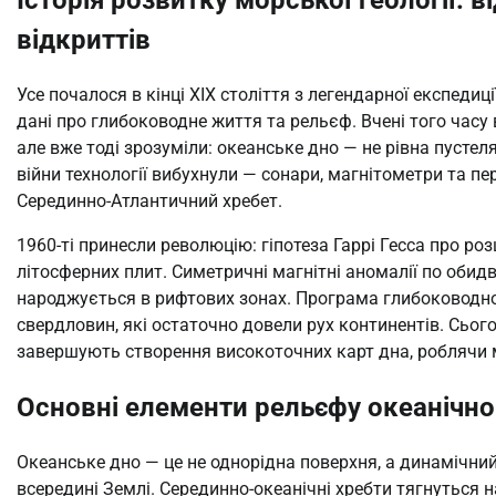
відкриттів
Усе почалося в кінці XIX століття з легендарної експедиц
дані про глибоководне життя та рельєф. Вчені того час
але вже тоді зрозуміли: океанське дно — не рівна пустеля
війни технології вибухнули — сонари, магнітометри та пе
Серединно-Атлантичний хребет.
1960-ті принесли революцію: гіпотеза Гаррі Гесса про ро
літосферних плит. Симетричні магнітні аномалії по обидв
народжується в рифтових зонах. Програма глибоководног
свердловин, які остаточно довели рух континентів. Сього
завершують створення високоточних карт дна, роблячи 
Основні елементи рельєфу океанічног
Океанське дно — це не однорідна поверхня, а динамічни
всередині Землі. Серединно-океанічні хребти тягнуться н