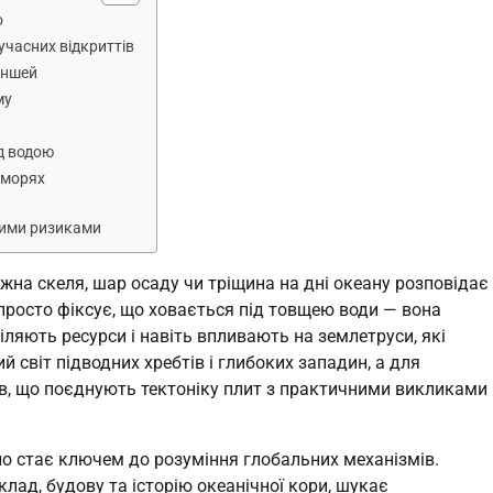
о
сучасних відкриттів
аншей
му
д водою
 морях
дними ризиками
ожна скеля, шар осаду чи тріщина на дні океану розповідає
 просто фіксує, що ховається під товщею води — вона
ляють ресурси і навіть впливають на землетруси, які
й світ підводних хребтів і глибоких западин, а для
ів, що поєднують тектоніку плит з практичними викликами
но стає ключем до розуміння глобальних механізмів.
клад, будову та історію океанічної кори, шукає