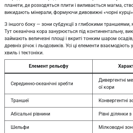
планети, де розходяться плити і виливається магма, ств
викидають мінерали, формуючи дивовижні «чорні курці»,
З іншого боку — зони субдукції з глибокими траншеями,
Тут океанічна кора занурюється під континентальну, вик
займають величезні площі і вкриті тонким шаром осадів
древніх річок і льодовиків. Усі ці елементи взаємодіють 
хвиль і тектоніки.
Елемент рельєфу
Харак
Дивергентні ме
Серединно-океанічні хребти
ої кори
Траншеї
Конвергентні з
Абісальні рівнини
Рівні ділянки 
Шельфи
Мілководні зон