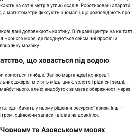
кають на сотні метрів углиб осадів. Роботизовані апарати
, а магнітометри фіксують аномалії, що розповідають про
кові дані доповнюють картину. В Україні центри на кштал
я Чорного моря, де поєднуються сейсмічні профілі з
глобальну мозаїку.
атство, що ховається під водою
би криються глибше. Залізо-марганцеві конкреції,
них джерел містять мідь, цинк, золото і рідкісні землі.
 майбутнього, але їх видобуток вимагає обережності через
ь: одні бачать у ньому рішення ресурсної кризи, інші —
ітром, оцінюючи запаси і вплив на довкілля.
а Чорному та Азовському морях