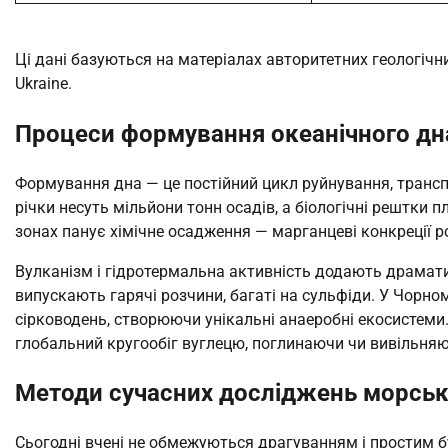
Ці дані базуються на матеріалах авторитетних геологічни
Ukraine.
Процеси формування океанічного дна:
Формування дна — це постійний цикл руйнування, транспо
річки несуть мільйони тонн осадів, а біологічні рештки
зонах панує хімічне осадження — марганцеві конкреції р
Вулканізм і гідротермальна активність додають драматич
випускають гарячі розчини, багаті на сульфіди. У Чорно
сірководень, створюючи унікальні анаеробні екосистеми
глобальний кругообіг вуглецю, поглинаючи чи вивільняю
Методи сучасних досліджень морсько
Сьогодні вчені не обмежуються драгуванням і простим б