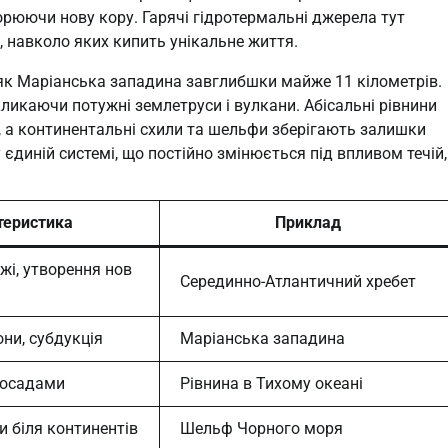
орюючи нову кору. Гарячі гідротермальні джерела тут
 навколо яких кипить унікальне життя.
 як Маріанська западина завглибшки майже 11 кілометрів.
ликаючи потужні землетруси і вулкани. Абісальні рівнини
, а континентальні схили та шельфи зберігають залишки
у єдиній системі, що постійно змінюється під впливом течій,
теристика
Приклад
жі, утворення нов
Серединно-Атлантичний хребет
они, субдукція
Маріанська западина
з осадами
Рівнина в Тихому океані
и біля континентів
Шельф Чорного моря