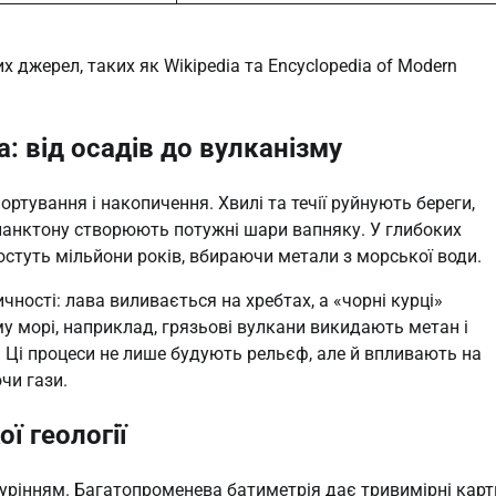
х джерел, таких як Wikipedia та Encyclopedia of Modern
 від осадів до вулканізму
ртування і накопичення. Хвилі та течії руйнують береги,
 планктону створюють потужні шари вапняку. У глибоких
остуть мільйони років, вбираючи метали з морської води.
ності: лава виливається на хребтах, а «чорні курці»
му морі, наприклад, грязьові вулкани викидають метан і
. Ці процеси не лише будують рельєф, але й впливають на
чи гази.
ї геології
урінням. Багатопроменева батиметрія дає тривимірні карт