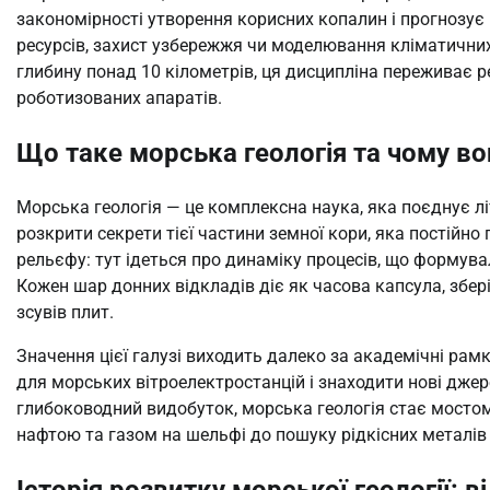
закономірності утворення корисних копалин і прогнозує
ресурсів, захист узбережжя чи моделювання кліматичних 
глибину понад 10 кілометрів, ця дисципліна переживає ре
роботизованих апаратів.
Що таке морська геологія та чому в
Морська геологія — це комплексна наука, яка поєднує лі
розкрити секрети тієї частини земної кори, яка постій
рельєфу: тут ідеться про динаміку процесів, що формувал
Кожен шар донних відкладів діє як часова капсула, збер
зсувів плит.
Значення цієї галузі виходить далеко за академічні рам
для морських вітроелектростанцій і знаходити нові джер
глибоководний видобуток, морська геологія стає мосто
нафтою та газом на шельфі до пошуку рідкісних металів
Історія розвитку морської геології: 