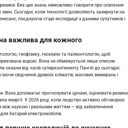
 ризики. Без цих знань неможливо говорити про освоєння
змін. Сьогодні, коли технології дозволяють зазирнути на
несанс, поєднуючи старі експедиції з даними супутників і
она важлива для кожного
тологію, геофізику, геохімію та палеонтологію, щоб
но прихована водою. Вона не обмежується лише описом
и океани від часів суперконтиненту Пангеї до сьогодні.
ігаючи свідчення древніх кліматів, масових вимирань і
ки. Вона допомагає прогнозувати цунамі, оцінювати ризики
ела енергії. У 2026 році, коли людство активно обговорює
м між наукою і реальним життям — від забезпечення
 для батарей електромобілів.
від перших експедицій до сучасних