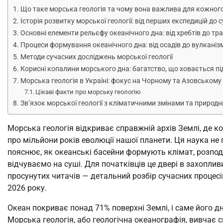
Що таке морська геологія та чому вона важлива для кожног
Історія розвитку морської геології: від перших експедицій до 
Основні елементи рельєфу океанічного дна: від хребтів до тр
Процеси формування океанічного дна: від осадів до вулканіз
Методи сучасних досліджень морської геології
Корисні копалини морського дна: багатство, що ховається пі
Морська геологія в Україні: фокус на Чорному та Азовському
Цікаві факти про морську геологію
Зв’язок морської геології з кліматичними змінами та приро
Морська геологія відкриває справжній архів Землі, де к
про мільйони років еволюції нашої планети. Ця наука не
пояснює, як океанські басейни формують клімат, розподі
відчуваємо на суші. Для початківців це двері в захопливи
просунутих читачів — детальний розбір сучасних процес
2026 року.
Океан покриває понад 71% поверхні Землі, і саме його д
Морська геологія, або геологічна океанографія, вивчає с