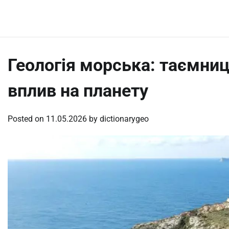
Skip
Saturday, August 8, 2026
to
content
Геологія морська: таємниці
вплив на планету
Posted on
11.05.2026
by
dictionarygeo