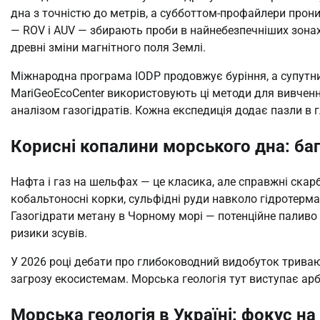
дна з точністю до метрів, а субботтом-профайлери прони
— ROV і AUV — збирають проби в найнебезпечніших зонах
древні зміни магнітного поля Землі.
Міжнародна програма IODP продовжує буріння, а супутни
MariGeoEcoCenter використовують ці методи для вивченн
аналізом газогідратів. Кожна експедиція додає пазли в 
Корисні копалини морського дна: баг
Нафта і газ на шельфах — це класика, але справжні скар
кобальтоносні корки, сульфідні руди навколо гідротермаль
Газогідрати метану в Чорному морі — потенційне паливо
ризики зсувів.
У 2026 році дебати про глибоководний видобуток тривают
загрозу екосистемам. Морська геологія тут виступає арб
Морська геологія в Україні: фокус н