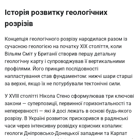
Історія розвитку геологічних
розрізів
Концепція геологічного розрізу народилася разом із
сучасною геологією на початку XIX століття, коли
Вільям Сміт у Британії створив першу детальну
геологічну карту і супроводжував її вертикальними
профілями. Його принцип послідовності
напластування став фундаментом: нижчі шари старші
за верхні, якщо їх не потурбували тектонічні сили.
У XVIII столітті Нікола Стено сформулював три ключові
закони — суперпозиції, первинної горизонтальності та
неперервності — які й досі лежать в основі будь-якого
розрізу. В Україні розвиток прискорився в радянські
часи через інтенсивну розвідку корисних копалин:
геологи Дніпровсько-Донецької западини та Карпат