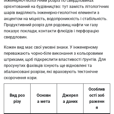
Інженерно-геологічний розріз по свердловинах
орієнтований на будівництво: тут замість літологічних
шарів виділяють інженерно-геологічні елементи з
акцентом на міцність, водопроникність і стабільність.
Продуктивний розріз для родовищ нафти чи газу
показує поклади, контакти флюїдів і перфорацію
свердловин.
Кожен вид має свої умовні знаки. У інженерному
переважають чорно-біле виконання з кольоровими
штрихами, щоб підкреслити властивості ґрунтів. Для
просунутих фахівців існують ще відновлені та
збалансовані розрізи, які враховують тектонічне
скорочення кори.
Особлив
Вид роз
Основн
Джерел
ості зоб
різу
а мета
а даних
раженн
я