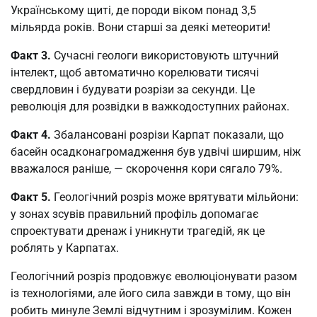
Українському щиті, де породи віком понад 3,5
мільярда років. Вони старші за деякі метеорити!
Факт 3.
Сучасні геологи використовують штучний
інтелект, щоб автоматично корелювати тисячі
свердловин і будувати розрізи за секунди. Це
революція для розвідки в важкодоступних районах.
Факт 4.
Збалансовані розрізи Карпат показали, що
басейн осадконагромадження був удвічі ширшим, ніж
вважалося раніше, — скорочення кори сягало 79%.
Факт 5.
Геологічний розріз може врятувати мільйони:
у зонах зсувів правильний профіль допомагає
спроектувати дренаж і уникнути трагедій, як це
роблять у Карпатах.
Геологічний розріз продовжує еволюціонувати разом
із технологіями, але його сила завжди в тому, що він
робить минуле Землі відчутним і зрозумілим. Кожен