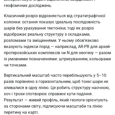
геофізичних досліджень.
Класичний розріз відрізняється від стратиграфічної
колонки: остання показує ідеальну послідовність
шарів без урахування тектоніки, тоді як розріз
відображає реальну структуру з складками,
розломами та зміщеннями. У ньому обов’язково
вказують індекси порід — наприклад, AR-PR для архей-
протерозойських комплексів чи N для неогену — разом
із умовними позначеннями: штрихуванням, кольорами
чи точками.
Вертикальний масштаб часто перебільшують у 5–10
разів порівняно з горизонтальним, щоб тонкі шари не
зливалися в одну лінію. Це робить структуру наочною,
хоч і трохи спотворює справжні кути падіння.
Результат — живий профіль, який геологи орієнтують
за сторонами світу, підписуючи масштаби та лінію
перетину на карті.