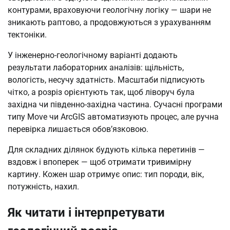
контурами, враховуючи геологічну логіку — шари не
зникають раптово, а продовжуються з урахуванням
тектоніки.
У інженерно-геологічному варіанті додають
результати лабораторних аналізів: щільність,
вологість, несучу здатність. Масштаби підписують
чітко, а розріз орієнтують так, щоб ліворуч була
західна чи південно-західна частина. Сучасні програми
типу Move чи ArcGIS автоматизують процес, але ручна
перевірка лишається обов’язковою.
Для складних ділянок будують кілька перетинів —
вздовж і впоперек — щоб отримати тривимірну
картину. Кожен шар отримує опис: тип породи, вік,
потужність, нахил.
Як читати і інтерпретувати