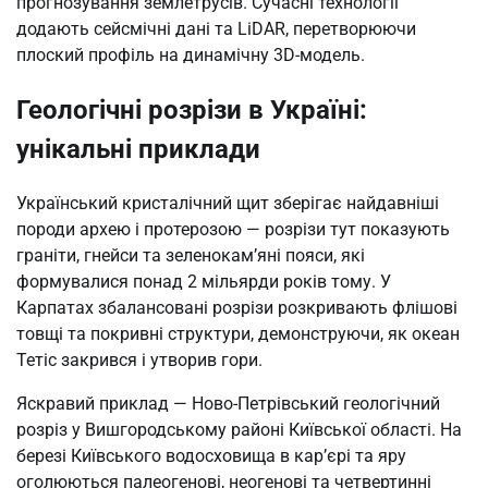
прогнозування землетрусів. Сучасні технології
додають сейсмічні дані та LiDAR, перетворюючи
плоский профіль на динамічну 3D-модель.
Геологічні розрізи в Україні:
унікальні приклади
Український кристалічний щит зберігає найдавніші
породи архею і протерозою — розрізи тут показують
граніти, гнейси та зеленокам’яні пояси, які
формувалися понад 2 мільярди років тому. У
Карпатах збалансовані розрізи розкривають флішові
товщі та покривні структури, демонструючи, як океан
Тетіс закрився і утворив гори.
Яскравий приклад — Ново-Петрівський геологічний
розріз у Вишгородському районі Київської області. На
березі Київського водосховища в кар’єрі та яру
оголюються палеогенові, неогенові та четвертинні