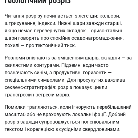
геологічний розріз
Читання розрізу починається з легенди: кольори,
штрихування, індекси. Нижні шари завжди старші,
якщо немає перевернутих складок. Горизонтальні
шари говорять про спокійне осадонагромадження,
похилі — про тектонічний тиск.
Розломи впізнають за зміщенням шарів, складки — за
хвилястими контурами. Підземні води часто
позначають синім, а продуктивні горизонти —
спеціальними символами. Для просунутих важлива
секвенс-стратиграфія: розріз показує цикли
трансгресій і регресій морів.
Помилки трапляються, коли ігнорують перебільшений
масштаб або не враховують локальні фації. Добрий
розріз завжди супроводжується пояснювальним
текстом і кореляцією з сусідніми свердловинами.