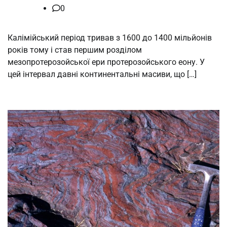
0
Калімійський період тривав з 1600 до 1400 мільйонів
років тому і став першим розділом
мезопротерозойської ери протерозойського еону. У
цей інтервал давні континентальні масиви, що […]