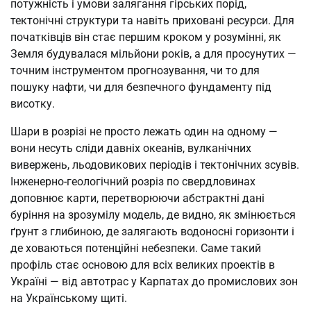
потужність і умови залягання гірських порід,
тектонічні структури та навіть приховані ресурси. Для
початківців він стає першим кроком у розумінні, як
Земля будувалася мільйони років, а для просунутих —
точним інструментом прогнозування, чи то для
пошуку нафти, чи для безпечного фундаменту під
висотку.
Шари в розрізі не просто лежать один на одному —
вони несуть сліди давніх океанів, вулканічних
вивержень, льодовикових періодів і тектонічних зсувів.
Інженерно-геологічний розріз по свердловинах
доповнює карти, перетворюючи абстрактні дані
буріння на зрозумілу модель, де видно, як змінюється
ґрунт з глибиною, де залягають водоносні горизонти і
де ховаються потенційні небезпеки. Саме такий
профіль стає основою для всіх великих проектів в
Україні — від автотрас у Карпатах до промислових зон
на Українському щиті.