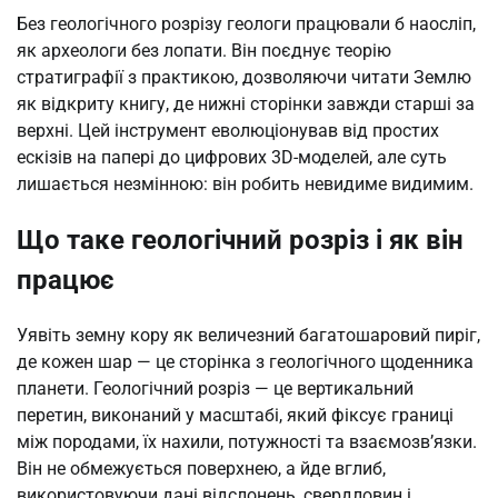
Без геологічного розрізу геологи працювали б наосліп,
як археологи без лопати. Він поєднує теорію
стратиграфії з практикою, дозволяючи читати Землю
як відкриту книгу, де нижні сторінки завжди старші за
верхні. Цей інструмент еволюціонував від простих
ескізів на папері до цифрових 3D-моделей, але суть
лишається незмінною: він робить невидиме видимим.
Що таке геологічний розріз і як він
працює
Уявіть земну кору як величезний багатошаровий пиріг,
де кожен шар — це сторінка з геологічного щоденника
планети. Геологічний розріз — це вертикальний
перетин, виконаний у масштабі, який фіксує границі
між породами, їх нахили, потужності та взаємозв’язки.
Він не обмежується поверхнею, а йде вглиб,
використовуючи дані відслонень, свердловин і