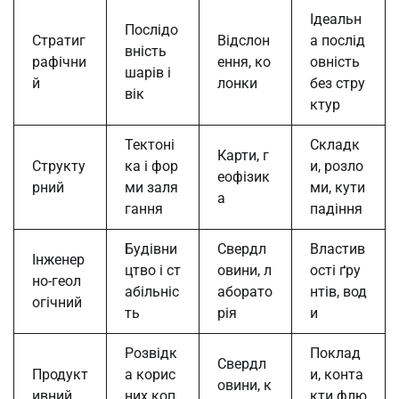
Ідеальн
Послідо
Стратиг
Відслон
а послід
вність
рафічни
ення, ко
овність
шарів і
й
лонки
без стру
вік
ктур
Тектоні
Складк
Карти, г
Структу
ка і фор
и, розло
еофізик
рний
ми заля
ми, кути
а
гання
падіння
Будівни
Свердл
Властив
Інженер
цтво і ст
овини, л
ості ґру
но-геол
абільніс
аборато
нтів, вод
огічний
ть
рія
и
Розвідк
Поклад
Свердл
Продукт
а корис
и, конта
овини, к
ивний
них коп
кти флю