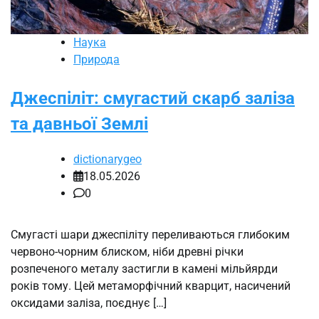
Наука
Природа
Джеспіліт: смугастий скарб заліза
та давньої Землі
dictionarygeo
18.05.2026
0
Смугасті шари джеспіліту переливаються глибоким
червоно-чорним блиском, ніби древні річки
розпеченого металу застигли в камені мільйярди
років тому. Цей метаморфічний кварцит, насичений
оксидами заліза, поєднує […]