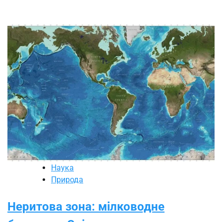
Наука
Природа
Неритова зона: мілководне