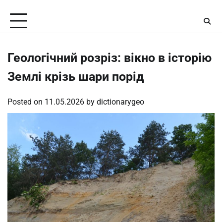
Skip
Saturday, August 8, 2026
to
content
Геологічний розріз: вікно в історію
Землі крізь шари порід
Posted on
11.05.2026
by
dictionarygeo