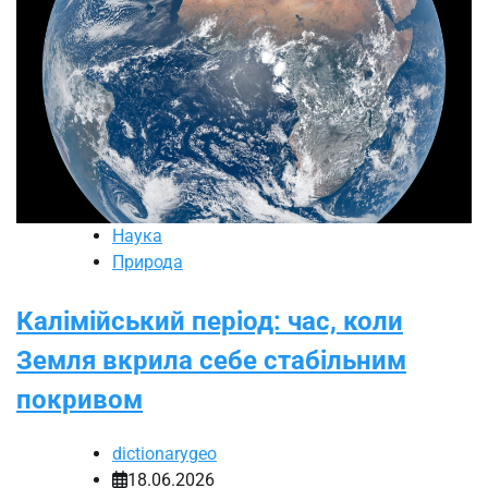
Наука
Природа
Калімійський період: час, коли
Земля вкрила себе стабільним
покривом
dictionarygeo
18.06.2026