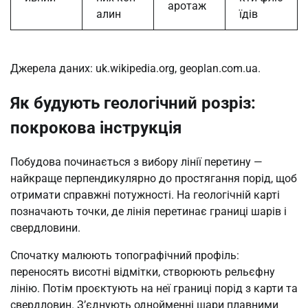
аротаж
алин
їдів
Джерела даних: uk.wikipedia.org, geoplan.com.ua.
Як будують геологічний розріз:
покрокова інструкція
Побудова починається з вибору лінії перетину —
найкраще перпендикулярно до простягання порід, щоб
отримати справжні потужності. На геологічній карті
позначають точки, де лінія перетинає границі шарів і
свердловини.
Спочатку малюють топографічний профіль:
переносять висотні відмітки, створюють рельєфну
лінію. Потім проєктують на неї границі порід з карти та
свердловин. З’єднують однойменні шари плавними