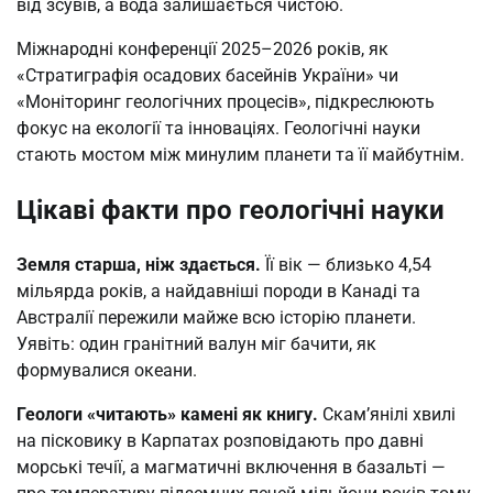
від зсувів, а вода залишається чистою.
Міжнародні конференції 2025–2026 років, як
«Стратиграфія осадових басейнів України» чи
«Моніторинг геологічних процесів», підкреслюють
фокус на екології та інноваціях. Геологічні науки
стають мостом між минулим планети та її майбутнім.
Цікаві факти про геологічні науки
Земля старша, ніж здається.
Її вік — близько 4,54
мільярда років, а найдавніші породи в Канаді та
Австралії пережили майже всю історію планети.
Уявіть: один гранітний валун міг бачити, як
формувалися океани.
Геологи «читають» камені як книгу.
Скам’янілі хвилі
на пісковику в Карпатах розповідають про давні
морські течії, а магматичні включення в базальті —