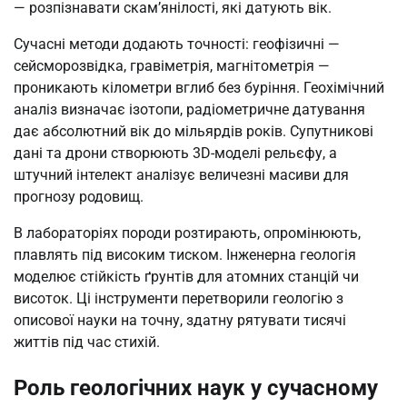
— розпізнавати скам’янілості, які датують вік.
Сучасні методи додають точності: геофізичні —
сейсморозвідка, гравіметрія, магнітометрія —
проникають кілометри вглиб без буріння. Геохімічний
аналіз визначає ізотопи, радіометричне датування
дає абсолютний вік до мільярдів років. Супутникові
дані та дрони створюють 3D-моделі рельєфу, а
штучний інтелект аналізує величезні масиви для
прогнозу родовищ.
В лабораторіях породи розтирають, опромінюють,
плавлять під високим тиском. Інженерна геологія
моделює стійкість ґрунтів для атомних станцій чи
висоток. Ці інструменти перетворили геологію з
описової науки на точну, здатну рятувати тисячі
життів під час стихій.
Роль геологічних наук у сучасному