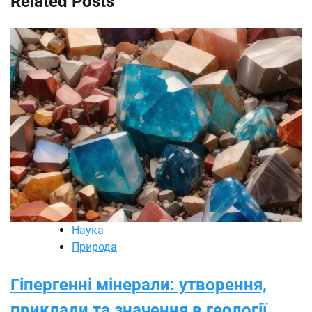
Related Posts
Наука
Природа
Гіпергенні мінерали: утворення,
приклади та значення в геології