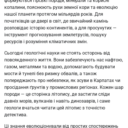
формуються гірські породи, мінерали та корисні
копалини, пояснюють рухи земної кори та еволюцію
нашої планети протягом мільярдів років. Для
початківців це двері в світ, де звичайний камінь
розповідає історію континентів, а для просунутих —
інструмент прогнозування землетрусів, пошуку
ресурсів і розуміння кліматичних змін.
Сьогодні геологічні науки не стоять осторонь від
повсякденного життя. Вони забезпечують нас нафтою,
газом, металями та водою, допомагають будувати
мости й тунелі без ризику обвалів, а також
попереджають про небезпеки, як зсуви в Карпатах чи
просідання ґрунтів у промислових регіонах. Кожен шар
породи — це сторінка літопису, де застигли сліди
давніх морів, вулканів і навіть динозаврів, і саме
геологи вчаться читати цей літопис з точністю
детектива.
Ці знання еволюціонували від простих спостережень