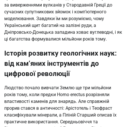
за виверженнями вулканів у Стародавній Греції до
сучасних супутникових зйомок і комп’ютерного
моделювання. Завдяки їм ми розуміємо, чому
Український щит багатий на залізні руди, а
Дніпровсько-Донецька западина ховає вуглеводні, і як
ці багатства формувалися мільйони років тому.
Історія розвитку геологічних наук:
від кам’яних інструментів до
цифрової революції
Людство почало вивчати Землю ще три мільйони
років тому, коли предки Homo erectus розрізняли
властивості каменів для знарядь. Але справжній
прорив стався в античності: Арістотель і Теофраст
класифікували мінерали, а Пліній Старший описав їх
практичне використання. Середньовіччя та