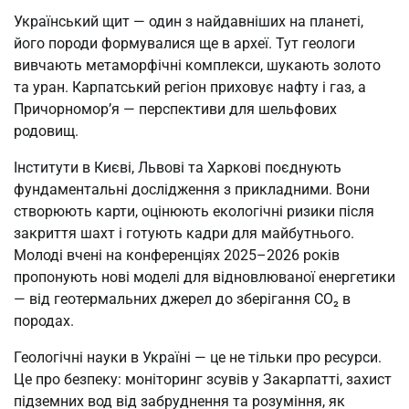
Український щит — один з найдавніших на планеті,
його породи формувалися ще в археї. Тут геологи
вивчають метаморфічні комплекси, шукають золото
та уран. Карпатський регіон приховує нафту і газ, а
Причорномор’я — перспективи для шельфових
родовищ.
Інститути в Києві, Львові та Харкові поєднують
фундаментальні дослідження з прикладними. Вони
створюють карти, оцінюють екологічні ризики після
закриття шахт і готують кадри для майбутнього.
Молоді вчені на конференціях 2025–2026 років
пропонують нові моделі для відновлюваної енергетики
— від геотермальних джерел до зберігання CO₂ в
породах.
Геологічні науки в Україні — це не тільки про ресурси.
Це про безпеку: моніторинг зсувів у Закарпатті, захист
підземних вод від забруднення та розуміння, як