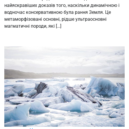
найяскравіших доказів того, наскільки динамічною і
водночас консервативною була рання Земля. Це
метаморфізовані основні, рідше ультраосновні
магматичні породи, які […]