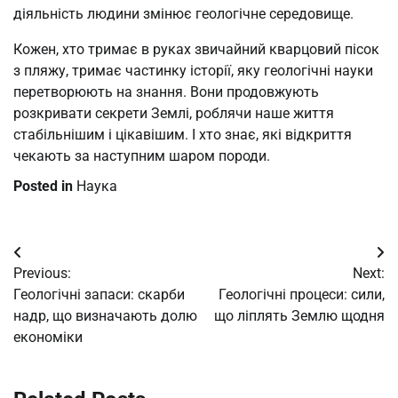
діяльність людини змінює геологічне середовище.
Кожен, хто тримає в руках звичайний кварцовий пісок
з пляжу, тримає частинку історії, яку геологічні науки
перетворюють на знання. Вони продовжують
розкривати секрети Землі, роблячи наше життя
стабільнішим і цікавішим. І хто знає, які відкриття
чекають за наступним шаром породи.
Posted in
Наука
Post
Previous:
Next:
navigation
Геологічні запаси: скарби
Геологічні процеси: сили,
надр, що визначають долю
що ліплять Землю щодня
економіки