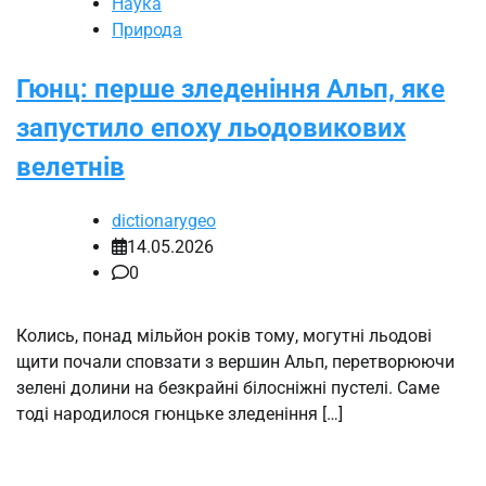
Наука
Природа
Гюнц: перше зледеніння Альп, яке
запустило епоху льодовикових
велетнів
dictionarygeo
14.05.2026
0
Колись, понад мільйон років тому, могутні льодові
щити почали сповзати з вершин Альп, перетворюючи
зелені долини на безкрайні білосніжні пустелі. Саме
тоді народилося гюнцьке зледеніння […]