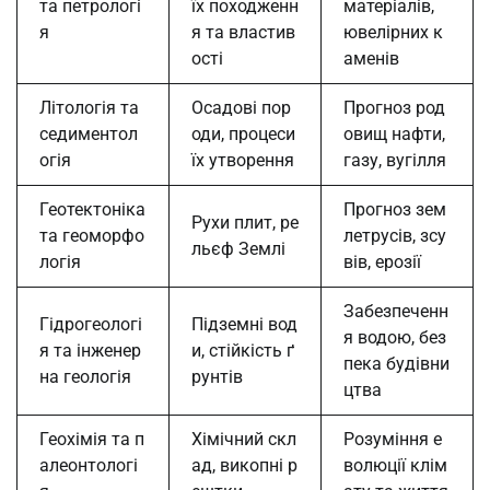
та петрологі
їх походженн
матеріалів,
я
я та властив
ювелірних к
ості
аменів
Літологія та
Осадові пор
Прогноз род
седиментол
оди, процеси
овищ нафти,
огія
їх утворення
газу, вугілля
Геотектоніка
Прогноз зем
Рухи плит, ре
та геоморфо
летрусів, зсу
льєф Землі
логія
вів, ерозії
Забезпеченн
Гідрогеологі
Підземні вод
я водою, без
я та інженер
и, стійкість ґ
пека будівни
на геологія
рунтів
цтва
Геохімія та п
Хімічний скл
Розуміння е
алеонтологі
ад, викопні р
волюції клім