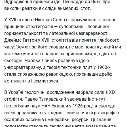
Відродження принесли ідеї Леонардо да Вінчі про
викопні рештки як сліди вимерлих істот.
У XVII столітті Ніколас Стено сформулював ключові
принципи стратиграфії — суперпозиції, первинної
горизонтальності та латеральної безперервності.
Джеймс Гаттон у XVIII столітті ввів поняття глибокого
часу: Земля, за його словами, не має початку, який ми
можемо уявити, і працює за принципами, що діють і
сьогодні. Чарльз Лайель розвинув ідею
уніформітаризму, а теорія тектоніки плит у 1960-х
стала справжньою революцією, пояснивши дрейф
континентів і землетруси.
В Україні геологічні дослідження набрали сили з XIX
століття. Павло Тутковський заснував Інститут
геологічних наук НАН України у 1926 році, а сьогодні
вчені продовжують традиції, вивчаючи стратиграфію
осадових басейнів і мінеральні ресурси. Ці знання
допомогли створити геологічні карти всієї країни та