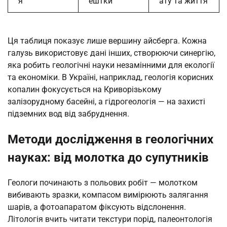
я
ештки
ату та життя
Ця таблиця показує лише вершину айсберга. Кожна
галузь використовує дані інших, створюючи синергію,
яка робить геологічні науки незамінними для екології
та економіки. В Україні, наприклад, геологія корисних
копалин фокусується на Криворізькому
залізорудному басейні, а гідрогеологія — на захисті
підземних вод від забруднення.
Методи дослідження в геологічних
науках: від молотка до супутників
Геологи починають з польових робіт — молотком
вибивають зразки, компасом вимірюють залягання
шарів, а фотоапаратом фіксують відслонення.
Літологія вчить читати текстури порід, палеонтологія