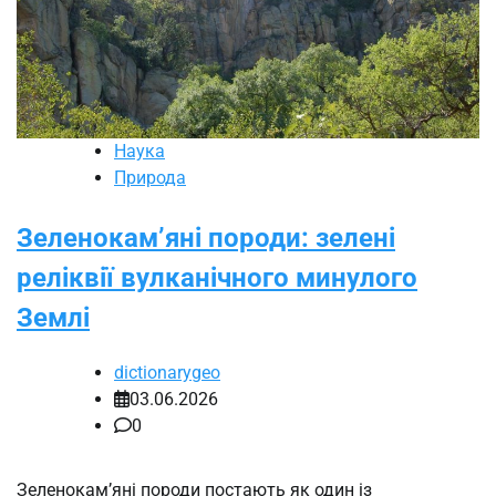
Наука
Природа
Зеленокам’яні породи: зелені
реліквії вулканічного минулого
Землі
dictionarygeo
03.06.2026
0
Зеленокам’яні породи постають як один із