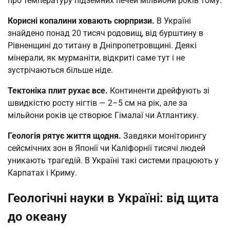
про температуру підземних печей мільйони років тому.
Корисні копалини ховають сюрпризи.
В Україні
знайдено понад 20 тисяч родовищ, від бурштину в
Рівненщині до титану в Дніпропетровщині. Деякі
мінерали, як мурманіти, відкриті саме тут і не
зустрічаються більше ніде.
Тектоніка плит рухає все.
Континенти дрейфують зі
швидкістю росту нігтів — 2–5 см на рік, але за
мільйони років це створює Гімалаї чи Атлантику.
Геологія рятує життя щодня.
Завдяки моніторингу
сейсмічних зон в Японії чи Каліфорнії тисячі людей
уникають трагедій. В Україні такі системи працюють у
Карпатах і Криму.
Геологічні науки в Україні: від щита
до океану