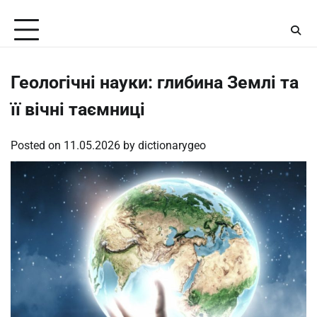
Skip
Thursday, August 6, 2026
to
content
Геологічні науки: глибина Землі та
її вічні таємниці
Posted on
11.05.2026
by
dictionarygeo