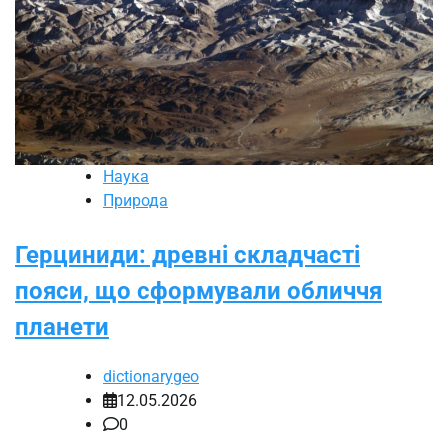
Наука
Природа
Герциниди: древні складчасті
пояси, що сформували обличчя
планети
dictionarygeo
12.05.2026
0