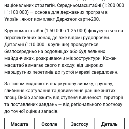
національних стратегій. Середньомасштабні (1:200 000
і 1:100 000) — основа для державних програм в
Україні, як-от комплект Держгеолкарти-200.
Крупномасштабні (1:50 000 і 1:25 000) фокусуються на
перспективних зонах, де вже відомі рудопрояви.
Детальні (1:10 000 і крупніше) проводяться
безпосередньо на родовищах або будівельних
майданчиках, розкриваючи мікроструктури. Кожен
масштаб вимагає свого підходу: від широких
маршрутних перетинів до густої мережі свердловин.
За типом виділяють поаркушову зйомку, групову,
глибинне картування та довивчення раніше знятих
площ. Вибір залежить від ступеня вивченості території
та поставлених завдань — від регіонального прогнозу
до точної оцінки запасів.
Масшта
Охопле
Застосу
Деталь