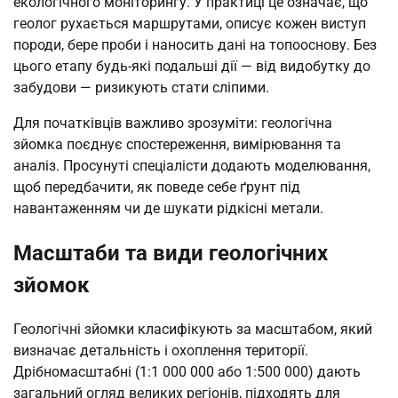
екологічного моніторингу. У практиці це означає, що
геолог рухається маршрутами, описує кожен виступ
породи, бере проби і наносить дані на топооснову. Без
цього етапу будь-які подальші дії — від видобутку до
забудови — ризикують стати сліпими.
Для початківців важливо зрозуміти: геологічна
зйомка поєднує спостереження, вимірювання та
аналіз. Просунуті спеціалісти додають моделювання,
щоб передбачити, як поведе себе ґрунт під
навантаженням чи де шукати рідкісні метали.
Масштаби та види геологічних
зйомок
Геологічні зйомки класифікують за масштабом, який
визначає детальність і охоплення території.
Дрібномасштабні (1:1 000 000 або 1:500 000) дають
загальний огляд великих регіонів, підходять для