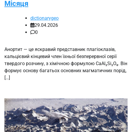
Місяця
dictionarygeo
29.04.2026
0
Анортит — це яскравий представник плагіоклазів,
кальцієвий кінцевий член їхньої безперервної серії
твердого розчину, з хімічною формулою CaAl₂Si₂O₈. Він
формує основу багатьох основних магматичних порід,
[…]