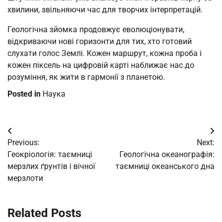
хвилини, звільняючи час для творчих інтерпретацій.
Геологічна зйомка продовжує еволюціонувати,
відкриваючи нові горизонти для тих, хто готовий
слухати голос Землі. Кожен маршрут, кожна проба і
кожен піксель на цифровій карті наближає нас до
розуміння, як жити в гармонії з планетою.
Posted in
Наука
Post
Previous:
Next:
navigation
Геокріологія: таємниці
Геологічна океанографія:
мерзлих ґрунтів і вічної
таємниці океанського дна
мерзлоти
Related Posts