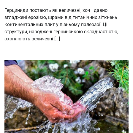
Герциниди постають як величезні, хоч і давно
згладжені ерозією, шрами від титанічних зіткнень
континентальних плит у пізньому палеозої. Ці
структури, народжені герцинською складчастістю,
охоплюють величезні […]