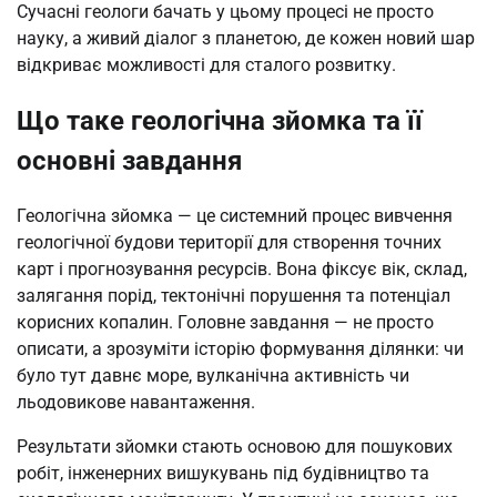
Сучасні геологи бачать у цьому процесі не просто
науку, а живий діалог з планетою, де кожен новий шар
відкриває можливості для сталого розвитку.
Що таке геологічна зйомка та її
основні завдання
Геологічна зйомка — це системний процес вивчення
геологічної будови території для створення точних
карт і прогнозування ресурсів. Вона фіксує вік, склад,
залягання порід, тектонічні порушення та потенціал
корисних копалин. Головне завдання — не просто
описати, а зрозуміти історію формування ділянки: чи
було тут давнє море, вулканічна активність чи
льодовикове навантаження.
Результати зйомки стають основою для пошукових
робіт, інженерних вишукувань під будівництво та