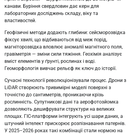
канави. Буріння свердловин дає керн для
лабораторних досліджень складу, віку та
властивостей.
Геофізичні методи додають глибини: сейсморозвідка
фіксує хвилі, що відбиваються від меж порід,
магніторозвідка вловлює аномалії магнітного поля,
гравіметрія — зміни сили тяжіння. Геохімія аналізує
вміст елементів у ґрунті, рослинах і воді.
Геоморфологія вивчає рельєф як ключ до історії.
Сучасні технології революціонізували процес. Дрони з
LiDAR створюють тривимірні моделі поверхні з
точністю до сантиметрів, проникаючи крізь
рослинність. Супутникові дані та аерофотозйомка
дозволяють дешифрувати структури на великих
площах. ГІС-платформи інтегрують усі шари даних, а
штучний інтелект прискорює розпізнавання патернів.
У 2025–2026 роках такі комбінації стали нормою на