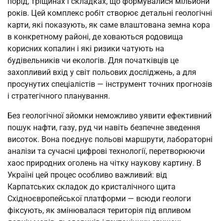
порід, тріщинах і складках, що формувалися мільйони
років. Цей комплекс робіт створює детальні геологічні
карти, які показують, як саме влаштована земна кора
в конкретному районі, де ховаються родовища
корисних копалин і які ризики чатують на
будівельників чи екологів. Для початківців це
захопливий вхід у світ польових досліджень, а для
просунутих спеціалістів — інструмент точних прогнозів
і стратегічного планування.
Без геологічної зйомки неможливо уявити ефективний
пошук нафти, газу, руд чи навіть безпечне зведення
висоток. Вона поєднує польові маршрути, лабораторні
аналізи та сучасні цифрові технології, перетворюючи
хаос природних оголень на чітку наукову картину. В
Україні цей процес особливо важливий: від
Карпатських складок до кристалічного щита
Східноєвропейської платформи — всюди геологи
фіксують, як змінювалася територія під впливом