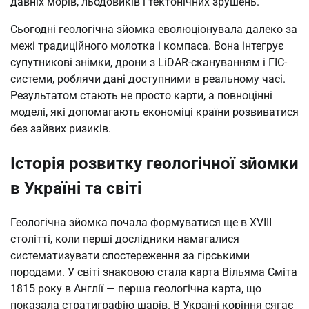
давніх морів, льодовиків і тектонічних зрушень.
Сьогодні геологічна зйомка еволюціонувала далеко за
межі традиційного молотка і компаса. Вона інтегрує
супутникові знімки, дрони з LiDAR-скануванням і ГІС-
системи, роблячи дані доступними в реальному часі.
Результатом стають не просто карти, а повноцінні
моделі, які допомагають економіці країни розвиватися
без зайвих ризиків.
Історія розвитку геологічної зйомки
в Україні та світі
Геологічна зйомка почала формуватися ще в XVIII
столітті, коли перші дослідники намагалися
систематизувати спостереження за гірськими
породами. У світі знаковою стала карта Вільяма Сміта
1815 року в Англії — перша геологічна карта, що
показала стратиграфію шарів. В Україні коріння сягає