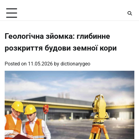
Skip
Thursday, August 6, 2026
to
content
Геологічна зйомка: глибинне
розкриття будови земної кори
Posted on
11.05.2026
by
dictionarygeo