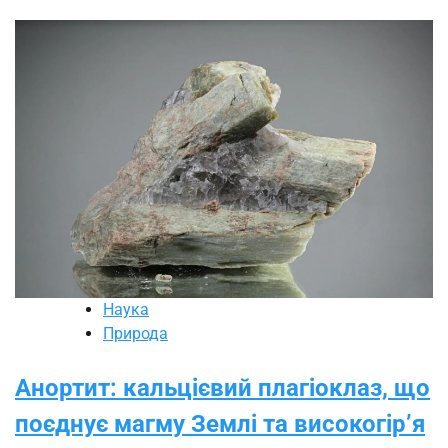
Наука
Природа
Анортит: кальцієвий плагіоклаз, що
поєднує магму Землі та високогір’я