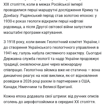
XIX століття, коли в межах Російської імперії
проводилися перші маршрутні дослідження Криму та
Донбасу. Радянський період став золотою епохою: у
1930-х роках геологи відкрили перші нафтові
родовища, а після Другої світової війни запустили
масштабні програми картування.
З 1918 року, коли виник Геологічний комітет України, і
до створення Українського геологічного управління в
1941-му, галузь набула системного характеру. Сьогодні
Державна служба геології та надр України продовжує
традиції, оновлюючи дані через міжнародну
співпрацю. Геологічна зйомка вже не статична — вона
динамічно реагує на нові виклики, як-от відновлення
розвідки в 2026 році разом із партнерами з США,
Канади, Німеччини та Великої Британії.
Кожна епоха додавала свої штрихи: від ручних описів
оголень до аерофотозйомки в середині XX століття.