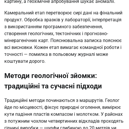
картину, а геохімічне апробування шукає аномалії.
Камеральний етап перетворює сирі дані на фінальний
продукт. Обробка зразків у лабораторії, інтерпретація
з використанням програмного забезпечення,
створення геологічних, тектонічних і прогнозно-
мінерагенічних карт. Пояснювальна записка пояснює
всі висновки. Кожен етап вимагає командної роботи і
точності — помилка в польовому журналі може
коштувати дорого.
Методи геологічної зйомки:
традиційні та сучасні підходи
Традиційні методи починаються з маршрутів. Геолог
йде по місцевості, фіксує природні оголення, вимірює
кути падіння пластів компасом і молотком. У районах
з потужним чохлом четвертинних відкладів проходять
гірничі виробки — шурфи глибиною до 20 метрів чи