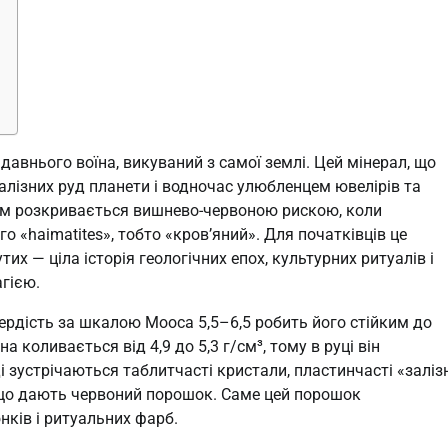
авнього воїна, викуваний з самої землі. Цей мінерал, що
залізних руд планети і водночас улюбленцем ювелірів та
том розкривається вишнево-червоною рискою, коли
 «haimatites», тобто «кров’яний». Для початківців це
их — ціла історія геологічних епох, культурних ритуалів і
гією.
рдість за шкалою Мооса 5,5–6,5 робить його стійким до
а коливається від 4,9 до 5,3 г/см³, тому в руці він
 зустрічаються таблитчасті кристали, пластинчасті «заліз
и, що дають червоний порошок. Саме цей порошок
ків і ритуальних фарб.