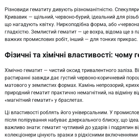
Різновиди гематиту дивують різноманітністю. Спекулярит
Кривавик — щільний, червоно-бурий, ідеальний для різьби
що нагадують квітку. Ниркоподібна форма, або «червона
гладкістю. Землистий гематит — це вохра, відома ще з п
важких промислових робіт, інший — для тонких прикрас.
Фізичні та хімічні властивості: чому
Хімічно гематит — чистий оксид тривалентного заліза. Ві
растиранні завжди дає густий червоно-коричневий порош
матового у землистих формах. Камінь непрозорий, крихк
природний гематит практично немагнітний, на відміну в
«магнітний гематит» у браслетах.
Ці властивості роблять його універсальним. У промислово
після полірування набуває дзеркального блиску, що ідеа
важливо знати: гематит чутливий до ударів і подряпин ві
колекціонери цінують зразки з рідкісними включеннями 