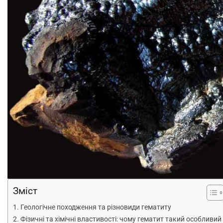
Зміст
Геологічне походження та різновиди гематиту
Фізичні та хімічні властивості: чому гематит такий особливий