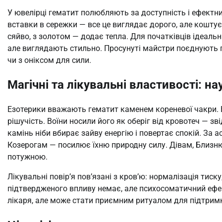
У ювелірці гематит полюбляють за доступність і ефектни
вставки в сережки — все це виглядає дорого, але кошту
сяйво, з золотом — додає тепла. Для початківців ідеальн
але виглядають стильно. Просунуті майстри поєднують 
чи з оніксом для сили.
Магічні та лікувальні властивості: нау
Езотерики вважають гематит каменем кореневої чакри. В
рішучість. Воїни носили його як оберіг від кровотеч — зв
камінь ніби вбирає зайву енергію і повертає спокій. За
Козерогам — посилює їхню природну силу. Дівам, Близню
потужною.
Лікувальні повір’я пов’язані з кров’ю: нормалізація тис
підтвердженого впливу немає, але психосоматичний ефек
лікаря, але може стати приємним ритуалом для підтрим