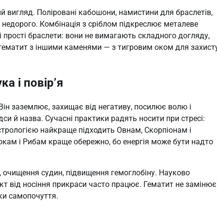
й вигляд. Поліровані кабошони, намистини для браслетів,
є недорого. Комбінація з сріблом підкреслює металеве
і прості браслети: вони не вимагають складного догляду,
гематит з іншими каменями — з тигровим оком для захист
ка і повір’я
ін заземлює, захищає від негативу, посилює волю і
ідси й назва. Сучасні практики радять носити при стресі:
 астрологією найкраще підходить Овнам, Скорпіонам і
кам і Рибам краще обережно, бо енергія може бути надто
ку, очищення судин, підвищення гемоглобіну. Науково
т від носіння прикраси часто працює. Гематит не замінює
ки самопочуття.