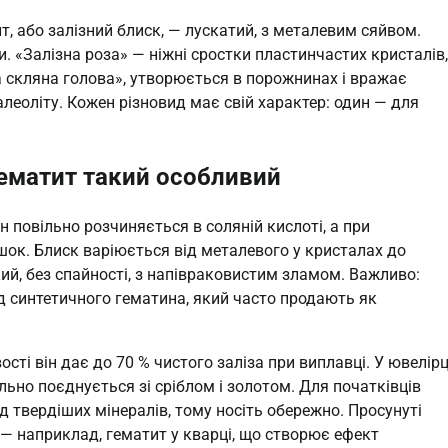
, або залізний блиск, — лускатий, з металевим сяйвом.
. «Залізна роза» — ніжні сростки пластинчастих кристалів,
 скляна голова», утворюється в порожнинах і вражає
алеоліту. Кожен різновид має свій характер: один — для
 гематит такий особливий
н повільно розчиняється в соляній кислоті, а при
ок. Блиск варіюється від металевого у кристалах до
ий, без спайності, з напівраковистим зламом. Важливо:
ід синтетичного гематина, який часто продають як
сті він дає до 70 % чистого заліза при виплавці. У ювелірц
льно поєднується зі сріблом і золотом. Для початківців
д твердіших мінералів, тому носіть обережно. Просунуті
— наприклад, гематит у кварці, що створює ефект