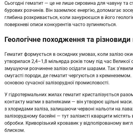
Сьогодні гематит — це не лише сировина для чавуну та ста
бурових розчинів. Він заземлює енергію, допомагає зосер
глибина розкривається, коли занурюєшся в його геологію
поверхневі описи конкурентів часто зупиняються.
Геологічне походження та різновиди
Гематит формується в оксидних умовах, коли залізо оки
утворилася 2,4–1,8 мільярда років тому під час Великої 
змушуючи розчинене залізо осідати шарами. Так з’явилися
смугасті породи, де гематит чергуються з кремнеземом. Ці
основою сучасної залізорудної промисловості.
У гідротермальних жилах гематит кристалізується разом
контакту магми з вапняками — він утворює щільні маси.
з хлоридами заліза, залишаючи червоні нальоти на лава
залізорудному басейні — тут залізисті кварцити містять 
обробки. Криворізький кровавик у відполірованому вигл
блиском.