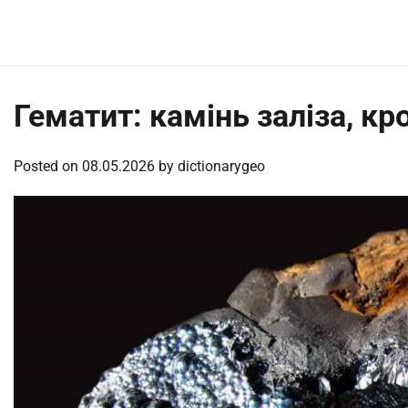
Skip
Thursday, August 6, 2026
to
content
Гематит: камінь заліза, кро
Posted on
08.05.2026
by
dictionarygeo