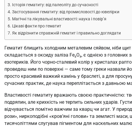
Історія гематиту: від палеоліту до сучасності
Застосування гематиту: від промисловості до ювелірки
Магічні та лікувальні властивості: наука і повір’я
Цікаві факти про гематит
Як відрізнити справжній гематит і правильно доглядати
Гематит блищить холодним металевим сяйвом, ніби щит д
складається з оксиду заліза Fe₂O₃, є однією з головних 
езотериків. Його чорно-сталевий колір у кристалах рап
проведеш ним по поверхні — саме тому греки назвали його
просто красивий важкий камінь у браслеті, а для просунут
сучасних практик, де наука переплітається з давньою ма
Властивості гематиту вражають своєю практичністю: тве
подряпин, але крихкість не терпить сильних ударів. Густин
відчувається помітно важчим за кварц чи агат. У природі
рози», ниркоподібні «кров’яні голови» та землисті мас
тисячоліттями слугував пігментом для наскельних малюн