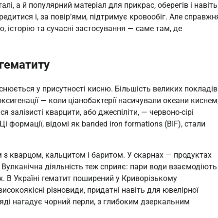
лі, а й популярний матеріал для прикрас, оберегів і навіть
едитися і, за повір’ями, підтримує кровообіг. Але справжн
, історію та сучасні застосування — саме там, де
 гематиту
снюється у присутності кисню. Більшість великих покладів
оксигенації — коли ціанобактерії насичували океани киснем
 залізисті кварцити, або джеспіліти, — червоно-сірі
 формації, відомі як banded iron formations (BIF), стали
 з кварцом, кальцитом і баритом. У скарнах — продуктах
 Вулканічна діяльність теж сприяє: пари води взаємодіють
х. В Україні гематит поширений у Криворізькому
високоякісні різновиди, придатні навіть для ювелірної
яді нагадує чорний перли, з глибоким дзеркальним