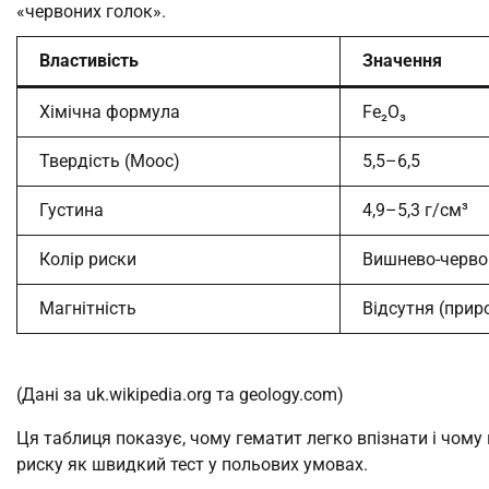
«червоних голок».
Властивість
Значення
Хімічна формула
Fe₂O₃
Твердість (Моос)
5,5–6,5
Густина
4,9–5,3 г/см³
Колір риски
Вишнево-черво
Магнітність
Відсутня (прир
(Дані за uk.wikipedia.org та geology.com)
Ця таблиця показує, чому гематит легко впізнати і чому
риску як швидкий тест у польових умовах.