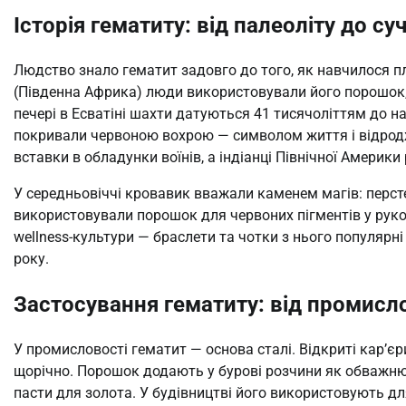
Історія гематиту: від палеоліту до су
Людство знало гематит задовго до того, як навчилося пл
(Південна Африка) люди використовували його порошок, 
печері в Есватіні шахти датуються 41 тисячоліттям до на
покривали червоною вохрою — символом життя і відродж
вставки в обладунки воїнів, а індіанці Північної Америк
У середньовіччі кровавик вважали каменем магів: персте
використовували порошок для червоних пігментів у руко
wellness-культури — браслети та чотки з нього популярні
року.
Застосування гематиту: від промисл
У промисловості гематит — основа сталі. Відкриті кар’єри
щорічно. Порошок додають у бурові розчини як обважнюва
пасти для золота. У будівництві його використовують для