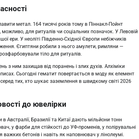
часності
авити метал. 164 тисячі років тому в Піннакл-Пойнт
можливо, для ритуалів чи соціальних позначок. У Левовій
шої ери. У неоліті Південно-Східної Європи небіжчиків
ення. Єгиптяни робили з нього амулети, римляни —
и розфарбовували тіло для ритуалів.
нь з ним захищав від поранень і злих духів. Алхіміки
писах. Сьогодні гематит повертається в моду як елемент
 серед тих, хто шукає заземлення в швидкому світі 2026
овості до ювелірки
 в Австралії, Бразилії та Китаї дають мільйони тонн
ч, у фарби для стійкості до УФ-променів, у полірувальні
 важких бетонів і навіть як наповнювач у лінолеумі.