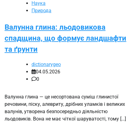
Наука
Природа
Валунна глина: льодовикова
спадщина, що формує ландшафти
та ґрунти
dictionarygeo
04.05.2026
0
Валунна глина — це несортована суміш глинистої
речовини, піску, алевриту, дрібних уламків і великих
валунів, утворена безпосередньо діяльністю
льодовиків. Вона не має чіткої шаруватості, тому […]