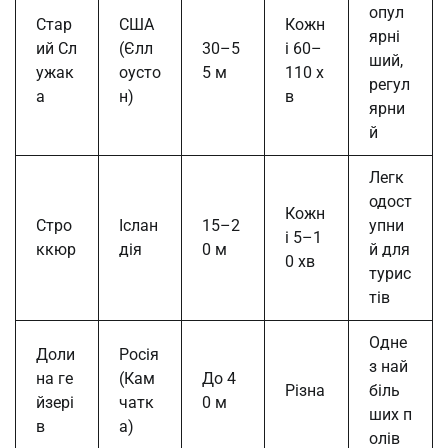
опул
Стар
США
Кожн
ярні
ий Сл
(Єлл
30–5
і 60–
ший,
ужак
оусто
5 м
110 х
регул
а
н)
в
ярни
й
Легк
одост
Кожн
Стро
Іслан
15–2
упни
і 5–1
ккюр
дія
0 м
й для
0 хв
турис
тів
Одне
Доли
Росія
з най
на ге
(Кам
До 4
Різна
біль
йзері
чатк
0 м
ших п
в
а)
олів