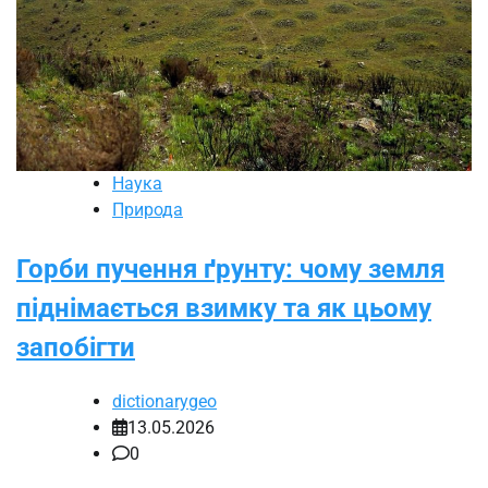
Наука
Природа
Горби пучення ґрунту: чому земля
піднімається взимку та як цьому
запобігти
dictionarygeo
13.05.2026
0