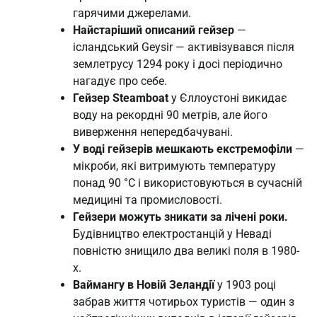
гарячими джерелами.
Найстаріший описаний гейзер
—
ісландський Geysir — активізувався після
землетрусу 1294 року і досі періодично
нагадує про себе.
Гейзер Steamboat
у Єллоустоні викидає
воду на рекордні 90 метрів, але його
виверження непередбачувані.
У воді гейзерів мешкають екстремофіли
—
мікроби, які витримують температуру
понад 90 °C і використовуються в сучасній
медицині та промисловості.
Гейзери можуть зникати за лічені роки.
Будівництво електростанцій у Неваді
повністю знищило два великі поля в 1980-
х.
Ваймангу в Новій Зеландії
у 1903 році
забрав життя чотирьох туристів — один з