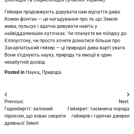
Гейзери продовжують дарувати нам відчуття дива.
Кожен фонтан — це нагадування про те, що Земля
жива, пульсує і здатна дивувати навіть у
найвіддаленіших куточках. Чи плануєте ви поїздку до
Єллоустону, чи просто хочете дізнатися більше про
Закарпатський гейзер — ці природні дива варті уваги.
Вони з’єднують науку, природу та емоції в один
незабутній досвід.
Posted in
Наука
,
Природа
Post
Previous:
Next:
navigation
Геденбергіт: залізний
Гейзерит: таємнича порода
піроксен, що ховає секрети
гейзерів і гарячих джерел
древньої Землі