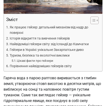
Зміст
Як працює гейзер: детальний механізм від надр до
поверхні
Історія відкриття та вивчення гейзерів
Найвідоміші гейзери світу: від Ісландії до Камчатки
Гейзери в Україні: унікальне Закарпатське диво
Туризм, безпека та екологічні виклики
Цікаві факти про гейзери
Порівняння найвідоміших гейзерів світу
Гаряча вода з парою раптово виривається з глибин
землі, утворюючи стовп висотою в десятки метрів, що
виблискує на сонці та наповнює повітря густим
туманом. Саме так виглядає гейзер — унікальне
гідротермальне явище, яке поєднує в собі силу