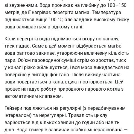
зі звуженнями. Вода проникає на глибину до 100–150
метрів, де її нагріває перегріта магма. Температура
піднімається вище 100 °C, але завдяки високому тиску
вода залишається в рідкому стані.
Коли перегріта вода піднімається вгору по каналу,
тиск падає. Саме в цей момент відбувається магія:
вода раптово закипає, утворюючи величезну кількість
пари. Об’єм пароводяної суміші стрімко зростає, тиск
у каналі різко збільшується, і вся маса викидається на
поверхню у вигляді фонтана. Після викиду частина
води повертається в канал, цикл повторюється. Цей
процес нагадує роботу природного парового котла з
автоматичним клапаном.
Гейзери поділяються на регулярні (з передбачуваним
інтервалом) та нерегулярні. Тривалість циклу
варіюється від кількох хвилин до годин або навіть
днів. Вода гейзерів зазвичай слабко мінералізована —