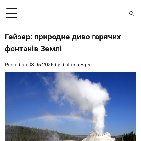
Skip
Saturday, August 8, 2026
to
content
Гейзер: природне диво гарячих
фонтанів Землі
Posted on
08.05.2026
by
dictionarygeo