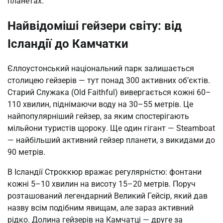
планетах.
Найвідоміші гейзери світу: від
Ісландії до Камчатки
Єллоустонський національний парк залишається
столицею гейзерів — тут понад 300 активних об’єктів.
Старий Служака (Old Faithful) вивергається кожні 60–
110 хвилин, піднімаючи воду на 30–55 метрів. Це
найпопулярніший гейзер, за яким спостерігають
мільйони туристів щороку. Ще один гігант — Steamboat
— найбільший активний гейзер планети, з викидами до
90 метрів.
В Ісландії Строккюр вражає регулярністю: фонтани
кожні 5–10 хвилин на висоту 15–20 метрів. Поруч
розташований легендарний Великий Гейсір, який дав
назву всім подібним явищам, але зараз активний
рідко. Долина гейзерів на Камчатці — друге за