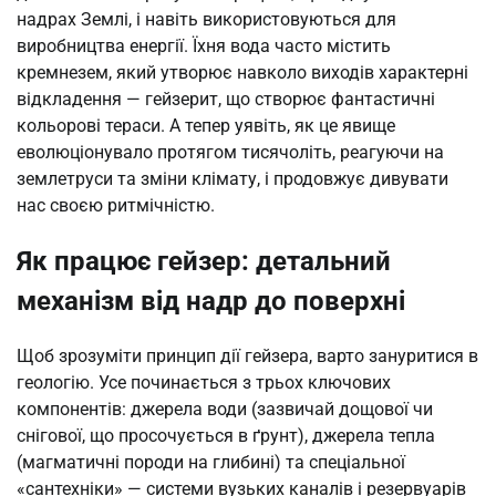
надрах Землі, і навіть використовуються для
виробництва енергії. Їхня вода часто містить
кремнезем, який утворює навколо виходів характерні
відкладення — гейзерит, що створює фантастичні
кольорові тераси. А тепер уявіть, як це явище
еволюціонувало протягом тисячоліть, реагуючи на
землетруси та зміни клімату, і продовжує дивувати
нас своєю ритмічністю.
Як працює гейзер: детальний
механізм від надр до поверхні
Щоб зрозуміти принцип дії гейзера, варто зануритися в
геологію. Усе починається з трьох ключових
компонентів: джерела води (зазвичай дощової чи
снігової, що просочується в ґрунт), джерела тепла
(магматичні породи на глибині) та спеціальної
«сантехніки» — системи вузьких каналів і резервуарів