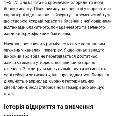
1–3 г/л, але багата на кремнезем, хлориди та іноді
борну кислоту. Після викиду на поверхні утворюються
характерні відкладення гейзериту — кременистий туф,
що створює яскраві тераси та басейни з неймовірними
відтінками блакитного, помаранчевого та зеленого
завдяки термофільним бактеріям.
Науковці пояснюють ритмічність саме поєднанням
звужень у каналах і перегріву. Якщо канал занадто
широкий або вода не перегрівається достатньо,
замість гейзера утворюється звичайне гаряче
джерело. Землетруси можуть змінювати активність:
одні гейзери затихають, інші прокидаються. Людська
діяльність, наприклад, буріння геотермальних
свердловин, іноді створює нові гейзери або знищує
старі.
Історія відкриття та вивчення