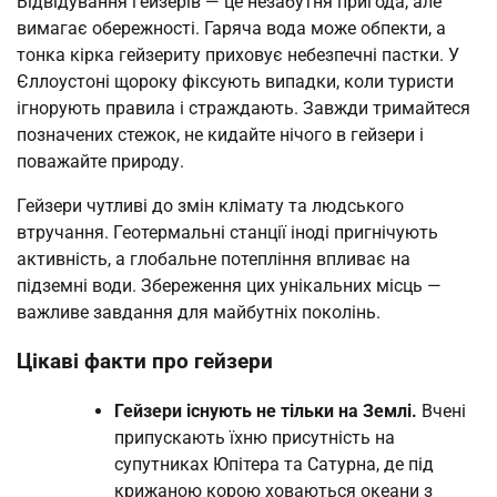
Відвідування гейзерів — це незабутня пригода, але
вимагає обережності. Гаряча вода може обпекти, а
тонка кірка гейзериту приховує небезпечні пастки. У
Єллоустоні щороку фіксують випадки, коли туристи
ігнорують правила і страждають. Завжди тримайтеся
позначених стежок, не кидайте нічого в гейзери і
поважайте природу.
Гейзери чутливі до змін клімату та людського
втручання. Геотермальні станції іноді пригнічують
активність, а глобальне потепління впливає на
підземні води. Збереження цих унікальних місць —
важливе завдання для майбутніх поколінь.
Цікаві факти про гейзери
Гейзери існують не тільки на Землі.
Вчені
припускають їхню присутність на
супутниках Юпітера та Сатурна, де під
крижаною корою ховаються океани з