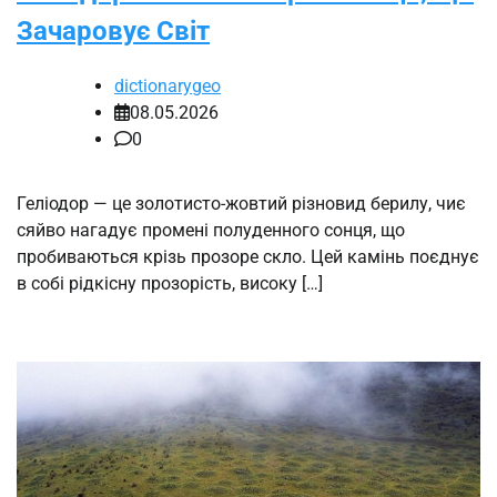
Зачаровує Світ
dictionarygeo
08.05.2026
0
Геліодор — це золотисто-жовтий різновид берилу, чиє
сяйво нагадує промені полуденного сонця, що
пробиваються крізь прозоре скло. Цей камінь поєднує
в собі рідкісну прозорість, високу […]