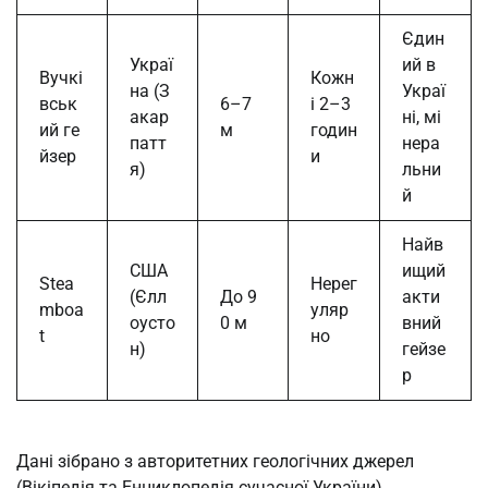
Єдин
Украї
ий в
Вучкі
Кожн
на (З
Украї
вськ
6–7
і 2–3
акар
ні, мі
ий ге
м
годин
патт
нера
йзер
и
я)
льни
й
Найв
США
ищий
Stea
Нерег
(Єлл
До 9
акти
mboa
уляр
оусто
0 м
вний
t
но
н)
гейзе
р
Дані зібрано з авторитетних геологічних джерел
(Вікіпедія та Енциклопедія сучасної України).