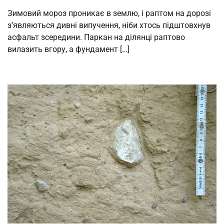
Зимовий мороз проникає в землю, і раптом на дорозі
з’являються дивні випучення, ніби хтось підштовхнув
асфальт зсередини. Паркан на ділянці раптово
вилазить вгору, а фундамент […]