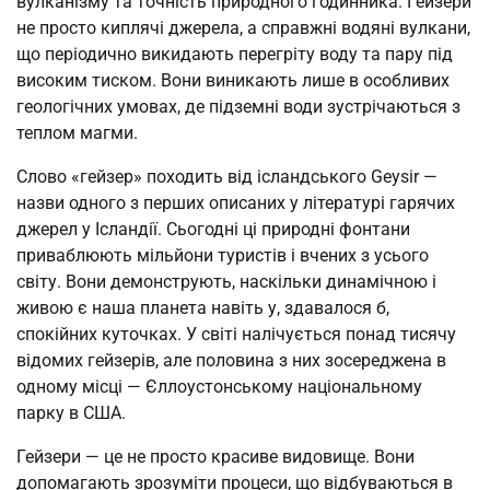
вулканізму та точність природного годинника. Гейзери
не просто киплячі джерела, а справжні водяні вулкани,
що періодично викидають перегріту воду та пару під
високим тиском. Вони виникають лише в особливих
геологічних умовах, де підземні води зустрічаються з
теплом магми.
Слово «гейзер» походить від ісландського Geysir —
назви одного з перших описаних у літературі гарячих
джерел у Ісландії. Сьогодні ці природні фонтани
приваблюють мільйони туристів і вчених з усього
світу. Вони демонструють, наскільки динамічною і
живою є наша планета навіть у, здавалося б,
спокійних куточках. У світі налічується понад тисячу
відомих гейзерів, але половина з них зосереджена в
одному місці — Єллоустонському національному
парку в США.
Гейзери — це не просто красиве видовище. Вони
допомагають зрозуміти процеси, що відбуваються в