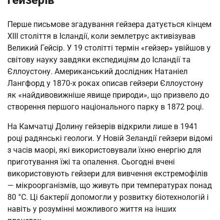
гейзерів
Перше письмове згадування гейзера датується кінцем
XIII століття в Ісландії, коли землетрус активізував
Великий Гейсір. У 19 столітті термін «гейзер» увійшов у
світову науку завдяки експедиціям до Ісландії та
Єллоустону. Американський дослідник Натаніел
Лангфорд у 1870-х роках описав гейзери Єллоустону
як «найдивовижніше явище природи», що призвело до
створення першого національного парку в 1872 році.
На Камчатці Долину гейзерів відкрили лише в 1941
році радянські геологи. У Новій Зеландії гейзери відомі
з часів маорі, які використовували їхню енергію для
приготування їжі та опалення. Сьогодні вчені
використовують гейзери для вивчення екстремофілів
— мікроорганізмів, що живуть при температурах понад
80 °C. Ці бактерії допомогли у розвитку біотехнологій і
навіть у розумінні можливого життя на інших