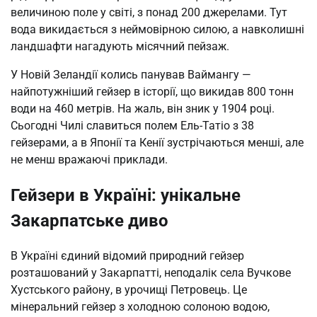
величиною поле у світі, з понад 200 джерелами. Тут
вода викидається з неймовірною силою, а навколишні
ландшафти нагадують місячний пейзаж.
У Новій Зеландії колись панував Ваймангу —
найпотужніший гейзер в історії, що викидав 800 тонн
води на 460 метрів. На жаль, він зник у 1904 році.
Сьогодні Чилі славиться полем Ель-Татіо з 38
гейзерами, а в Японії та Кенії зустрічаються менші, але
не менш вражаючі приклади.
Гейзери в Україні: унікальне
Закарпатське диво
В Україні єдиний відомий природний гейзер
розташований у Закарпатті, неподалік села Вучкове
Хустського району, в урочищі Петровець. Це
мінеральний гейзер з холодною солоною водою,