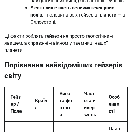
найтрагічніших випадків в історії гейзерів.
У світі лише шість великих гейзерних
полів,
і половина всіх гейзерів планети — в
Єллоустоні.
Ці факти роблять гейзери не просто геологічним
явищем, а справжнім вікном у таємниці нашої
планети.
Порівняння найвідоміших гейзерів
світу
Висо
Част
Гейз
Особ
Країн
та фо
ота в
ер /
ливо
а
нтан
ивер
Поле
сті
а
жень
Найп