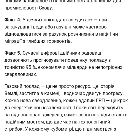
роками залишалося головним постачальником для
промисловості Сходу.
Факт 4.
У деяких покладах газ «дихає» — при
закачуванні води або газу він може частково
відновлюватися за рахунок розчинення в нафті чи
міграції з глибших горизонтів.
Факт 5.
Сучасні цифрові двійники родовищ
дозволяють прогнозувати поведінку покладу з
точністю 95 %, економлячи мільярди на непотрібних
свердловинах.
Газовий поклад — це не просто ресурс. Це історія
Землі, застигла в камені, і водночас двигун прогресу.
Кожна нова свердловина, кожен вдалий ГРП — це крок
до енергетичної незалежності. І поки світ переходить
на відновлювані джерела, саме газові поклади стають
надійним мостом, що дає час на технологічний
стрибок. У кожному кубометрі, що піднімається з