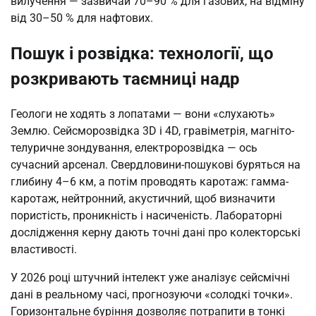
вилучення — зазвичай 70–90 % для газових, на відміну
від 30–50 % для нафтових.
Пошук і розвідка: технології, що
розкривають таємниці надр
Геологи не ходять з лопатами — вони «слухають»
Землю. Сейсморозвідка 3D і 4D, гравіметрія, магніто-
телуричне зондування, електророзвідка — ось
сучасний арсенал. Свердловини-пошукові буряться на
глибину 4–6 км, а потім проводять каротаж: гамма-
каротаж, нейтронний, акустичний, щоб визначити
пористість, проникність і насиченість. Лабораторні
дослідження керну дають точні дані про колекторські
властивості.
У 2026 році штучний інтелект уже аналізує сейсмічні
дані в реальному часі, прогнозуючи «солодкі точки».
Горизонтальне буріння дозволяє потрапити в тонкі