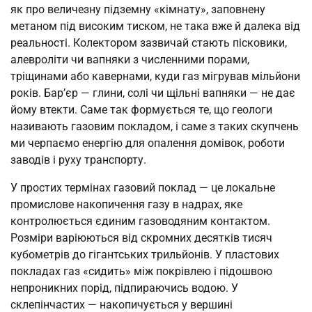
як про величезну підземну «кімнату», заповнену
метаном під високим тиском, не така вже й далека від
реальності. Колектором зазвичай стають пісковики,
алевроліти чи вапняки з численними порами,
тріщинами або кавернами, куди газ мігрував мільйони
років. Бар’єр — глини, солі чи щільні вапняки — не дає
йому втекти. Саме так формується те, що геологи
називають газовим покладом, і саме з таких скупчень
ми черпаємо енергію для опалення домівок, роботи
заводів і руху транспорту.
У простих термінах газовий поклад — це локальне
промислове накопичення газу в надрах, яке
контролюється єдиним газоводяним контактом.
Розміри варіюються від скромних десятків тисяч
кубометрів до гігантських трильйонів. У пластових
покладах газ «сидить» між покрівлею і підошвою
непроникних порід, підпираючись водою. У
склепінчастих — накопичується у вершині