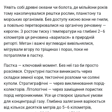
Уявіть собі древні океани чи болота, де мільйони років
тому накопичувалися рештки рослин, планктону та
морських організмів. Без доступу кисню вони не гнили,
а повільно перетворювалися на органічну речовину —
кероген. З ростом тиску і температури на глибині 2–6
кілометрів ця речовина «варилася» в природній
реторті. Метан і важчі вуглеводні вивільнялися,
мігрували вгору по тріщинах і порах, поки не
потрапляли в пастку.
Пастка — ключовий момент. Без неї газ би просто
розсіявся. Структурні пастки виникають через
складки земної кори, тектонічні розломи чи соляні
куполи. Стратиграфічні — через виклинювання порід-
колекторів. Літологічні — через заміщення пористих
порід непроникними. Усе це створює ідеальні умови
для концентрації газу. Глибина залягання варіюється
від кількох десятків метрів до 5–6 кілометрів,