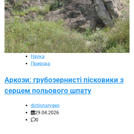
Наука
Природа
Аркози: грубозернисті пісковики з
серцем польового шпату
dictionarygeo
29.04.2026
0