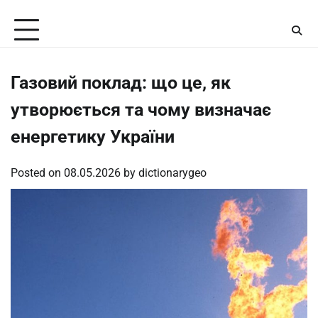
Skip
Saturday, August 8, 2026
to
content
Газовий поклад: що це, як
утворюється та чому визначає
енергетику України
Posted on
08.05.2026
by
dictionarygeo