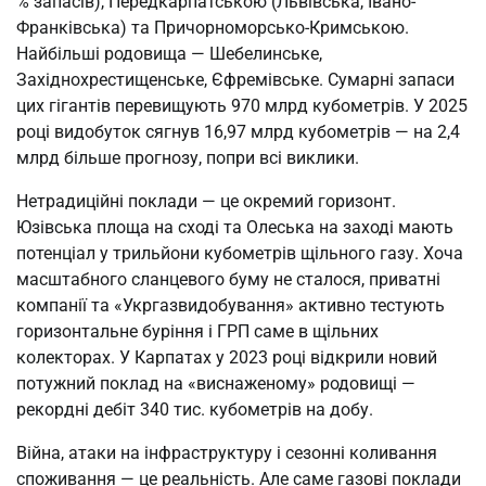
% запасів), Передкарпатською (Львівська, Івано-
Франківська) та Причорноморсько-Кримською.
Найбільші родовища — Шебелинське,
Західнохрестищенське, Єфремівське. Сумарні запаси
цих гігантів перевищують 970 млрд кубометрів. У 2025
році видобуток сягнув 16,97 млрд кубометрів — на 2,4
млрд більше прогнозу, попри всі виклики.
Нетрадиційні поклади — це окремий горизонт.
Юзівська площа на сході та Олеська на заході мають
потенціал у трильйони кубометрів щільного газу. Хоча
масштабного сланцевого буму не сталося, приватні
компанії та «Укргазвидобування» активно тестують
горизонтальне буріння і ГРП саме в щільних
колекторах. У Карпатах у 2023 році відкрили новий
потужний поклад на «виснаженому» родовищі —
рекордні дебіт 340 тис. кубометрів на добу.
Війна, атаки на інфраструктуру і сезонні коливання
споживання — це реальність. Але саме газові поклади