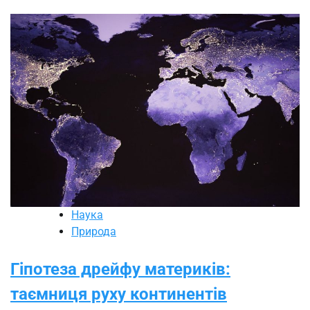
Наука
Природа
Гіпотеза дрейфу материків:
таємниця руху континентів