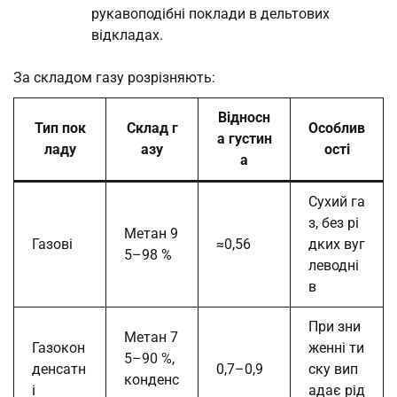
рукавоподібні поклади в дельтових
відкладах.
За складом газу розрізняють:
Відносн
Тип пок
Склад г
Особлив
а густин
ладу
азу
ості
а
Сухий га
з, без рі
Метан 9
Газові
≈0,56
дких вуг
5–98 %
леводні
в
При зни
Метан 7
Газокон
женні ти
5–90 %,
денсатн
0,7–0,9
ску вип
конденс
і
адає рід