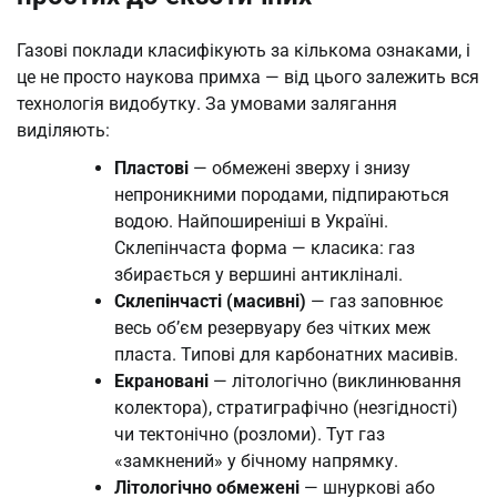
Газові поклади класифікують за кількома ознаками, і
це не просто наукова примха — від цього залежить вся
технологія видобутку. За умовами залягання
виділяють:
Пластові
— обмежені зверху і знизу
непроникними породами, підпираються
водою. Найпоширеніші в Україні.
Склепінчаста форма — класика: газ
збирається у вершині антикліналі.
Склепінчасті (масивні)
— газ заповнює
весь об’єм резервуару без чітких меж
пласта. Типові для карбонатних масивів.
Екрановані
— літологічно (виклинювання
колектора), стратиграфічно (незгідності)
чи тектонічно (розломи). Тут газ
«замкнений» у бічному напрямку.
Літологічно обмежені
— шнуркові або