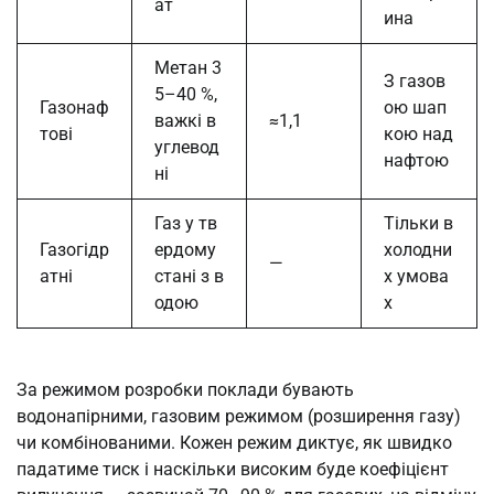
ат
ина
Метан 3
З газов
5–40 %,
Газонаф
ою шап
важкі в
≈1,1
тові
кою над
углевод
нафтою
ні
Газ у тв
Тільки в
Газогідр
ердому
холодни
—
атні
стані з в
х умова
одою
х
За режимом розробки поклади бувають
водонапірними, газовим режимом (розширення газу)
чи комбінованими. Кожен режим диктує, як швидко
падатиме тиск і наскільки високим буде коефіцієнт