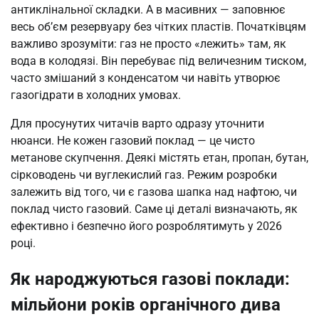
антиклінальної складки. А в масивних — заповнює
весь об’єм резервуару без чітких пластів. Початківцям
важливо зрозуміти: газ не просто «лежить» там, як
вода в колодязі. Він перебуває під величезним тиском,
часто змішаний з конденсатом чи навіть утворює
газогідрати в холодних умовах.
Для просунутих читачів варто одразу уточнити
нюанси. Не кожен газовий поклад — це чисто
метанове скупчення. Деякі містять етан, пропан, бутан,
сірководень чи вуглекислий газ. Режим розробки
залежить від того, чи є газова шапка над нафтою, чи
поклад чисто газовий. Саме ці деталі визначають, як
ефективно і безпечно його розроблятимуть у 2026
році.
Як народжуються газові поклади:
мільйони років органічного дива