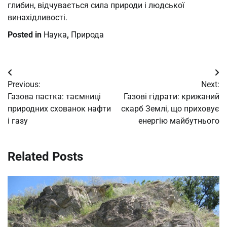
глибин, відчувається сила природи і людської
винахідливості.
Posted in
Наука
,
Природа
Post
Previous:
Next:
navigation
Газова пастка: таємниці
Газові гідрати: крижаний
природних схованок нафти
скарб Землі, що приховує
і газу
енергію майбутнього
Related Posts