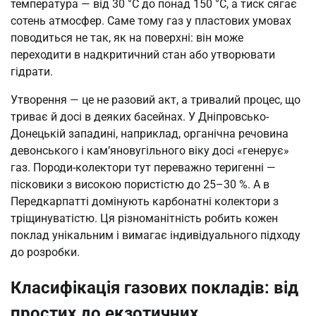
температура — від 30 °C до понад 150 °C, а тиск сягає
сотень атмосфер. Саме тому газ у пластових умовах
поводиться не так, як на поверхні: він може
переходити в надкритичний стан або утворювати
гідрати.
Утворення — це не разовий акт, а тривалий процес, що
триває й досі в деяких басейнах. У Дніпровсько-
Донецькій западині, наприклад, органічна речовина
девонського і кам’яновугільного віку досі «генерує»
газ. Породи-колектори тут переважно теригенні —
пісковики з високою пористістю до 25–30 %. А в
Передкарпатті домінують карбонатні колектори з
тріщинуватістю. Ця різноманітність робить кожен
поклад унікальним і вимагає індивідуального підходу
до розробки.
Класифікація газових покладів: від
простих до екзотичних