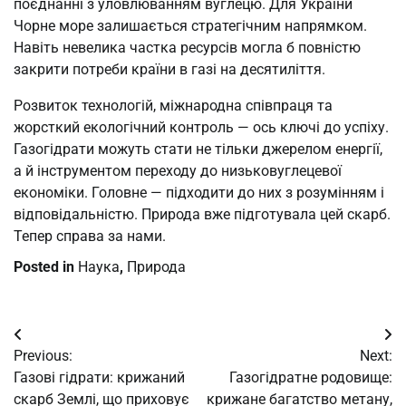
поєднанні з уловлюванням вуглецю. Для України
Чорне море залишається стратегічним напрямком.
Навіть невелика частка ресурсів могла б повністю
закрити потреби країни в газі на десятиліття.
Розвиток технологій, міжнародна співпраця та
жорсткий екологічний контроль — ось ключі до успіху.
Газогідрати можуть стати не тільки джерелом енергії,
а й інструментом переходу до низьковуглецевої
економіки. Головне — підходити до них з розумінням і
відповідальністю. Природа вже підготувала цей скарб.
Тепер справа за нами.
Posted in
Наука
,
Природа
Post
Previous:
Next:
navigation
Газові гідрати: крижаний
Газогідратне родовище:
скарб Землі, що приховує
крижане багатство метану,