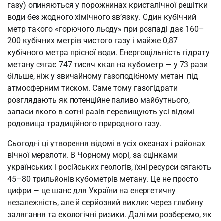
газу) опиняються у порожнинах кристалічної решітки
води без жодного хімічного зв’язку. Один кубічний
метр такого «горючого льоду» при розпаді дає 160–
200 кубічних метрів чистого газу і майже 0,87
кубічного метра прісної води. Енергощільність гідрату
метану сягає 747 тисяч ккал на кубометр — у 73 рази
більше, ніж у звичайному газоподібному метані під
атмосферним тиском. Саме тому газогідрати
розглядають як потенційне паливо майбутнього,
запаси якого в сотні разів перевищують усі відомі
родовища традиційного природного газу.
Сьогодні ці утворення відомі в усіх океанах і районах
вічної мерзлоти. В Чорному морі, за оцінками
українських і російських геологів, їхні ресурси сягають
45–80 трильйонів кубометрів метану. Це не просто
цифри — це шанс для України на енергетичну
незалежність, але й серйозний виклик через глибину
залягання та екологічні ризики. Далі ми розберемо, як