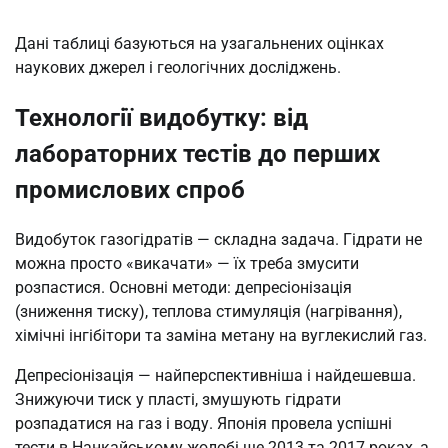
Дані таблиці базуються на узагальнених оцінках
наукових джерел і геологічних досліджень.
Технології видобутку: від
лабораторних тестів до перших
промислових спроб
Видобуток газогідратів — складна задача. Гідрати не
можна просто «викачати» — їх треба змусити
розпастися. Основні методи: депресіонізація
(зниження тиску), теплова стимуляція (нагрівання),
хімічні інгібітори та заміна метану на вуглекислий газ.
Депресіонізація — найперспективніша і найдешевша.
Знижуючи тиск у пласті, змушують гідрати
розпадатися на газ і воду. Японія провела успішні
тести в Нанкайському жолобі ще 2013 та 2017 роках, а