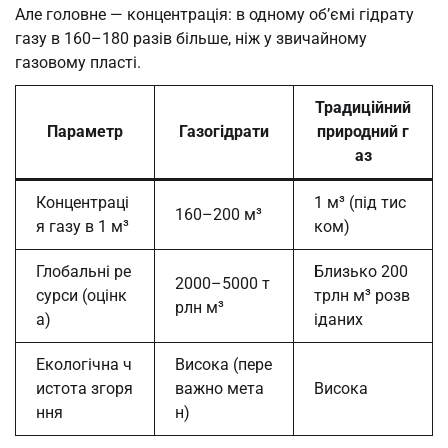
Але головне — концентрація: в одному об’ємі гідрату
газу в 160–180 разів більше, ніж у звичайному
газовому пласті.
Традиційний
Параметр
Газогідрати
природний г
аз
Концентраці
1 м³ (під тис
160–200 м³
я газу в 1 м³
ком)
Глобальні ре
Близько 200
2000–5000 т
сурси (оцінк
трлн м³ розв
рлн м³
а)
іданих
Екологічна ч
Висока (пере
истота згоря
важно мета
Висока
ння
н)