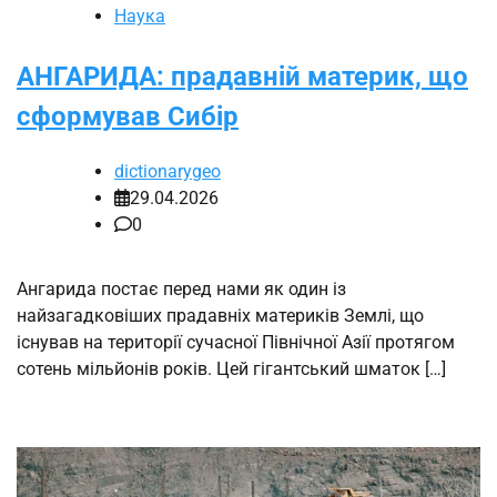
Наука
АНГАРИДА: прадавній материк, що
сформував Сибір
dictionarygeo
29.04.2026
0
Ангарида постає перед нами як один із
найзагадковіших прадавніх материків Землі, що
існував на території сучасної Північної Азії протягом
сотень мільйонів років. Цей гігантський шматок […]