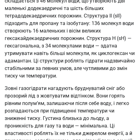
складається з 46 молекул води, що утворюють дві
маленькі додекаедричні та шість більших
тетрадодекаедричних порожнин. Структура II (sII)
підходить для пропану та ізобутану: 136 молекул води
створюють 16 маленьких і вісім великих
гексакайдекаедричних порожнин. Структура H (sH) —
гексагональна, з 34 молекулами води — здатна
утримувати навіть більші молекули, як циклогексан чи
адамантан. Ці структури роблять гідрати надзвичайно
стабільними за певних умов, але чутливими до змін
тиску чи температури.
Зовні газогідрати нагадують бруднуватий сніг або
прозорий лід з жовтуватим відтінком. Вони горять
рівним полум’ям, залишаючи після себе воду, і легко
розпадаються при підвищенні температури чи
зниженні тиску. Густина близька до льоду, а
проникність для газу та води — мінімальна. Ці
властивості роблять їх не тільки джерелом енергії, а й