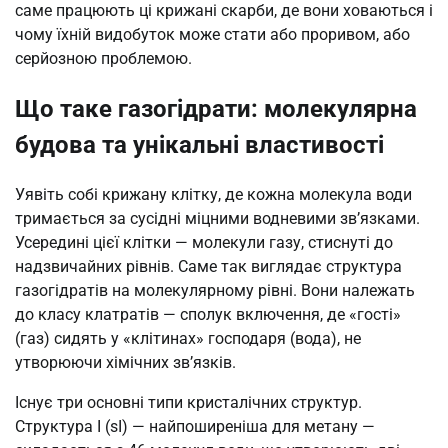
саме працюють ці крижані скарби, де вони ховаються і
чому їхній видобуток може стати або проривом, або
серйозною проблемою.
Що таке газогідрати: молекулярна
будова та унікальні властивості
Уявіть собі крижану клітку, де кожна молекула води
тримається за сусідні міцними водневими зв’язками.
Усередині цієї клітки — молекули газу, стиснуті до
надзвичайних рівнів. Саме так виглядає структура
газогідратів на молекулярному рівні. Вони належать
до класу клатратів — сполук включення, де «гості»
(газ) сидять у «клітинах» господаря (вода), не
утворюючи хімічних зв’язків.
Існує три основні типи кристалічних структур.
Структура I (sI) — найпоширеніша для метану —