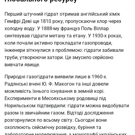
Перший штучний гідрат отримав англійський хімік
Гемфрі Деві ще 1810 року, пропускаючи хлор через
холодну воду. У 1888-му француз Поль Віллар
синтезував гідрати метану та етану. У 1930-х роках,
коли почали активно прокладати газопроводи,
інженери зіткнулися з проблемою: гідрати забивали
труби, утворюючи затори. Це змусило серйозно
вивчати явище.
Природні газогідрати виявили лише в 1960-х.
Радянські вчені Ю. Ф. Макогон та інші довели
можливість їхнього існування в земній корі.
Експерименти в Месояхському родовищі під
Норильськом підтвердили: гідрати можна видобувати
разом із звичайним газом. Відтоді дослідження
розгорнулися по всьому світу. Сьогодні вони
охоплюють сейсмічну розвідку, буріння та
лабораторне моделювання, а монографії українських