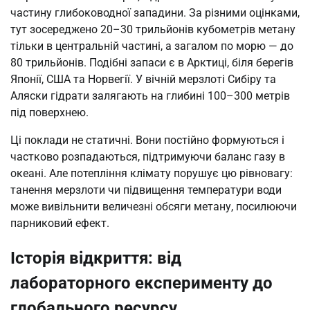
частину глибоководної западини. За різними оцінками,
тут зосереджено 20–30 трильйонів кубометрів метану
тільки в центральній частині, а загалом по морю — до
80 трильйонів. Подібні запаси є в Арктиці, біля берегів
Японії, США та Норвегії. У вічній мерзлоті Сибіру та
Аляски гідрати залягають на глибині 100–300 метрів
під поверхнею.
Ці поклади не статичні. Вони постійно формуються і
частково розпадаються, підтримуючи баланс газу в
океані. Але потепління клімату порушує цю рівновагу:
танення мерзлоти чи підвищення температури води
може вивільнити величезні обсяги метану, посилюючи
парниковий ефект.
Історія відкриття: від
лабораторного експерименту до
глобального ресурсу