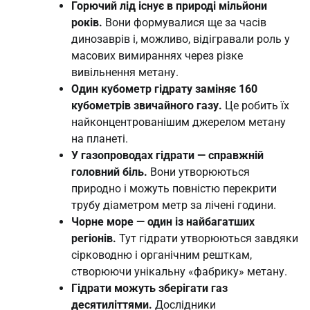
Горючий лід існує в природі мільйони
років.
Вони формувалися ще за часів
динозаврів і, можливо, відігравали роль у
масових вимираннях через різке
вивільнення метану.
Один кубометр гідрату заміняє 160
кубометрів звичайного газу.
Це робить їх
найконцентрованішим джерелом метану
на планеті.
У газопроводах гідрати — справжній
головний біль.
Вони утворюються
природно і можуть повністю перекрити
трубу діаметром метр за лічені години.
Чорне море — один із найбагатших
регіонів.
Тут гідрати утворюються завдяки
сірководню і органічним решткам,
створюючи унікальну «фабрику» метану.
Гідрати можуть зберігати газ
десятиліттями.
Дослідники