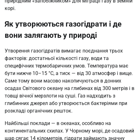
природним «запобіжником» для міграції газу в земній
корі.
Як утворюються газогідрати і де
вони залягають у природі
Утворення газогідратів вимагає поєднання трьох
факторів: достатньої кількості газу, води та
специфічних термобаричних умов. Температура має
бути нижче 10–15 °C, а тиск — від 30 атмосфер і вище.
Саме тому вони масово накопичуються в донних
осадах Світового океану на глибинах від 300 метрів і в
товщі вічної мерзлоти на суші. Газ надходить з
глибинних джерел або утворюється бактеріями при
розкладі органічних решток.
Найбільші поклади — в океанах, особливо на
континентальних схилах. У Чорному морі, де осадовий
шар сягає 14 кілометрів, гідрати займають значну