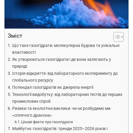
Зміст
Що таке газогідрати: молекулярна будова та унікальні
властивості
Як утворюються газогідрати і де вони залягають у
природі
Історія відкриття: від лабораторного експерименту до
глобального ресурсу
Потенціал газогідратів як джерела енергії
Технології видобутку: від лабораторних тестів до перших
промислових спроб
Ризики та екологічні виклики: чи не розбудимо ми
«сплячого дракона»
Цікаві факти про газогідрати
Майбутнє газогідратів: тренди 2025–2026 років і