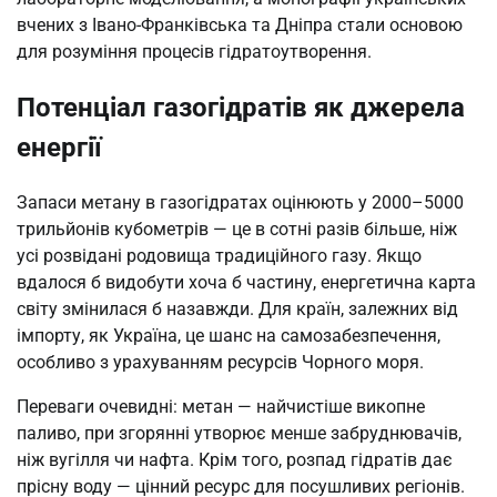
вчених з Івано-Франківська та Дніпра стали основою
для розуміння процесів гідратоутворення.
Потенціал газогідратів як джерела
енергії
Запаси метану в газогідратах оцінюють у 2000–5000
трильйонів кубометрів — це в сотні разів більше, ніж
усі розвідані родовища традиційного газу. Якщо
вдалося б видобути хоча б частину, енергетична карта
світу змінилася б назавжди. Для країн, залежних від
імпорту, як Україна, це шанс на самозабезпечення,
особливо з урахуванням ресурсів Чорного моря.
Переваги очевидні: метан — найчистіше викопне
паливо, при згорянні утворює менше забруднювачів,
ніж вугілля чи нафта. Крім того, розпад гідратів дає
прісну воду — цінний ресурс для посушливих регіонів.