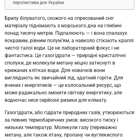
перспективи для України
Брилу білуватого, схожого на спресований сніг
матеріалу піднімають з морського дна на глибині
понад тисячу метрів. Підпалюють — і вона спалахує
яскравим, рівним полум’ям, а навколо стікають краплі
чистої талої води. Це не лабораторний фокус і не
фантастика. Це газогідрати — природні кристалічні
сполуки, де молекули метану міцно затиснуті в
крижаних клітках води. Для новачків вони
виглядають як звичайний лід, здатний горіти. Для
вчених і енергетиків — це колосальний ресурс, що
може радикально змінити світову енергетику, але
водночас несе серйозні ризики для клімату.
Газогідрати, або гідрати природних газів, утворюються
за певних термобаричних умов: високого тиску і
низьких температур. Молекули газу (переважно
метану, але також етану, пропану чи вуглекислого