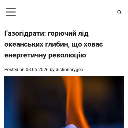
Skip
Friday, August 7, 2026
to
content
Газогідрати: горючий лід
океанських глибин, що ховає
енергетичну революцію
Posted on
08.05.2026
by
dictionarygeo