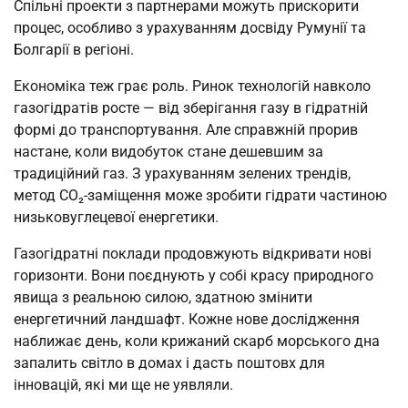
Спільні проекти з партнерами можуть прискорити
процес, особливо з урахуванням досвіду Румунії та
Болгарії в регіоні.
Економіка теж грає роль. Ринок технологій навколо
газогідратів росте — від зберігання газу в гідратній
формі до транспортування. Але справжній прорив
настане, коли видобуток стане дешевшим за
традиційний газ. З урахуванням зелених трендів,
метод CO₂-заміщення може зробити гідрати частиною
низьковуглецевої енергетики.
Газогідратні поклади продовжують відкривати нові
горизонти. Вони поєднують у собі красу природного
явища з реальною силою, здатною змінити
енергетичний ландшафт. Кожне нове дослідження
наближає день, коли крижаний скарб морського дна
запалить світло в домах і дасть поштовх для
інновацій, які ми ще не уявляли.