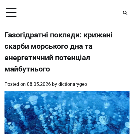
Skip
Thursday, August 6, 2026
to
content
Газогідратні поклади: крижані
скарби морського дна та
енергетичний потенціал
майбутнього
Posted on
08.05.2026
by
dictionarygeo