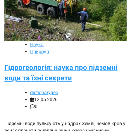
Наука
Природа
Гідрогеологія: наука про підземні
води та їхні секрети
dictionarygeo
12.05.2026
0
Підземні води пульсують у надрах Землі, немов кров у
венах планети, живлячи річки, озера і мільйони