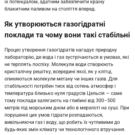
їх потенціалом, здатним забезпечити країну
блакитним паливом на століття вперед.
Як утворюються газогідратні
поклади та чому вони такі стабільні
Процес утворення газогідратів нагадує природну
лабораторію, де вода і газ зустрічаються в умовах, які
не терплять поспіху. Молекули води створюють
кристалічну решітку, всередині якої, як у клітці,
опиняються молекули метану чи інших газів. Для
стабільності потрібен тиск від сотень атмосфер і
температура близько нуля градусів Цельсія — саме
тому поклади залягають на глибині від 300–500
метрів під морським дном або в мерзлоті на суші. При
порушенні цих умов гідрати розпадаються,
вивільняючи газ і воду, що робить їх чутливими до
будь-яких змін клімату чи технологічного втручання.