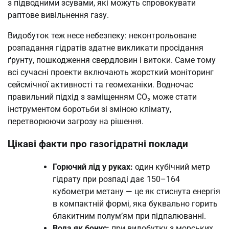
з підводними зсувами, які можуть спровокувати
раптове вивільнення газу.
Видобуток теж несе небезпеку: неконтрольоване
розпадання гідратів здатне викликати просідання
ґрунту, пошкодження свердловин і витоки. Саме тому
всі сучасні проекти включають жорсткий моніторинг
сейсмічної активності та геомеханіки. Водночас
правильний підхід з заміщенням CO₂ може стати
інструментом боротьби зі зміною клімату,
перетворюючи загрозу на рішення.
Цікаві факти про газогідратні поклади
Горючий лід у руках:
один кубічний метр
гідрату при розпаді дає 150–164
кубометри метану — це як стиснута енергія
в компактній формі, яка буквально горить
блакитним полум’ям при підпалюванні.
Вода як бонус:
при видобутку з морських