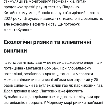
стимуляції та моніторингу геомеханіки. Китай
продовжує третій раунд тестів у Південно-
Китайському морі, Японія планує п’ятирічний пілот з
2027 року. Ці зусилля доводять: технології дозрівають,
але економічна ефективність ще потребує
масштабування.
Екологічні ризики та кліматичні
виклики
Газогідратні поклади — це не лише джерело енергії, а й
потенційна «метанова бомба». При глобальному
потеплінні, особливо в Арктиці, танення мерзлоти
може вивільнити величезні об’єми метану, який у 25
разів сильніший за вуглекислий газ як парниковий газ.
Дослідження в морі Лаптєвих вже фіксують
бульбашки, що піднімаються з дна, сигналізуючи про
активізацію процесів. У Чорному морі ризики пов’язані