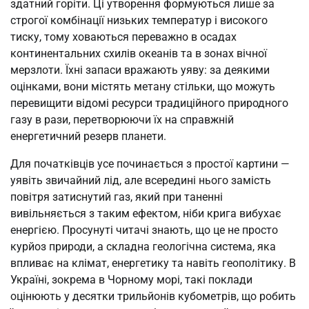
здатний горіти. Ці утворення формуються лише за
строгої комбінації низьких температур і високого
тиску, тому ховаються переважно в осадах
континентальних схилів океанів та в зонах вічної
мерзлоти. Їхні запаси вражають уяву: за деякими
оцінками, вони містять метану стільки, що можуть
перевищити відомі ресурси традиційного природного
газу в рази, перетворюючи їх на справжній
енергетичний резерв планети.
Для початківців усе починається з простої картини —
уявіть звичайний лід, але всередині нього замість
повітря затиснутий газ, який при таненні
вивільняється з таким ефектом, ніби крига вибухає
енергією. Просунуті читачі знають, що це не просто
курйоз природи, а складна геологічна система, яка
впливає на клімат, енергетику та навіть геополітику. В
Україні, зокрема в Чорному морі, такі поклади
оцінюють у десятки трильйонів кубометрів, що робить