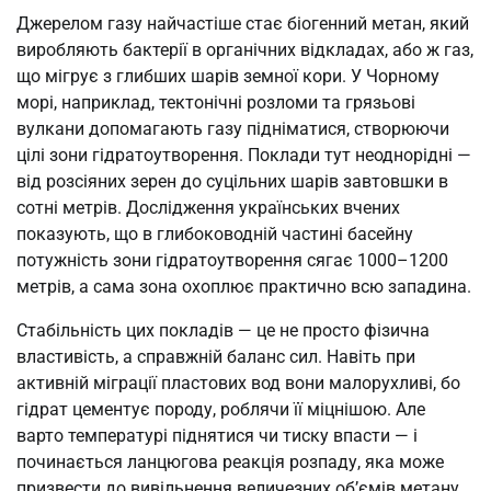
Джерелом газу найчастіше стає біогенний метан, який
виробляють бактерії в органічних відкладах, або ж газ,
що мігрує з глибших шарів земної кори. У Чорному
морі, наприклад, тектонічні розломи та грязьові
вулкани допомагають газу підніматися, створюючи
цілі зони гідратоутворення. Поклади тут неоднорідні —
від розсіяних зерен до суцільних шарів завтовшки в
сотні метрів. Дослідження українських вчених
показують, що в глибоководній частині басейну
потужність зони гідратоутворення сягає 1000–1200
метрів, а сама зона охоплює практично всю западина.
Стабільність цих покладів — це не просто фізична
властивість, а справжній баланс сил. Навіть при
активній міграції пластових вод вони малорухливі, бо
гідрат цементує породу, роблячи її міцнішою. Але
варто температурі піднятися чи тиску впасти — і
починається ланцюгова реакція розпаду, яка може
призвести до вивільнення величезних об’ємів метану.