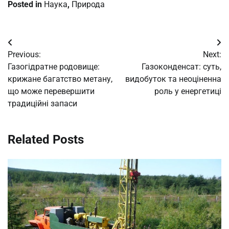
Posted in
Наука
,
Природа
Post
Previous:
Next:
navigation
Газогідратне родовище:
Газоконденсат: суть,
крижане багатство метану,
видобуток та неоціненна
що може перевершити
роль у енергетиці
традиційні запаси
Related Posts