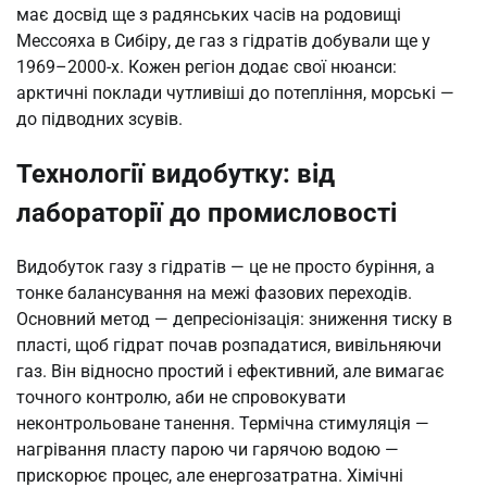
має досвід ще з радянських часів на родовищі
Мессояха в Сибіру, де газ з гідратів добували ще у
1969–2000-х. Кожен регіон додає свої нюанси:
арктичні поклади чутливіші до потепління, морські —
до підводних зсувів.
Технології видобутку: від
лабораторії до промисловості
Видобуток газу з гідратів — це не просто буріння, а
тонке балансування на межі фазових переходів.
Основний метод — депресіонізація: зниження тиску в
пласті, щоб гідрат почав розпадатися, вивільняючи
газ. Він відносно простий і ефективний, але вимагає
точного контролю, аби не спровокувати
неконтрольоване танення. Термічна стимуляція —
нагрівання пласту парою чи гарячою водою —
прискорює процес, але енергозатратна. Хімічні