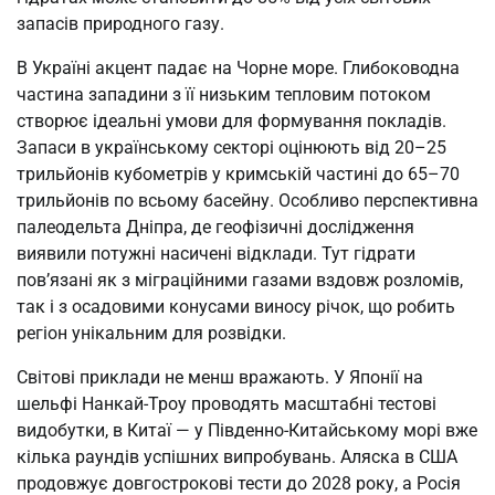
запасів природного газу.
В Україні акцент падає на Чорне море. Глибоководна
частина западини з її низьким тепловим потоком
створює ідеальні умови для формування покладів.
Запаси в українському секторі оцінюють від 20–25
трильйонів кубометрів у кримській частині до 65–70
трильйонів по всьому басейну. Особливо перспективна
палеодельта Дніпра, де геофізичні дослідження
виявили потужні насичені відклади. Тут гідрати
пов’язані як з міграційними газами вздовж розломів,
так і з осадовими конусами виносу річок, що робить
регіон унікальним для розвідки.
Світові приклади не менш вражають. У Японії на
шельфі Нанкай-Троу проводять масштабні тестові
видобутки, в Китаї — у Південно-Китайському морі вже
кілька раундів успішних випробувань. Аляска в США
продовжує довгострокові тести до 2028 року, а Росія