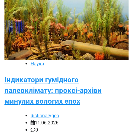
Наука
Індикатори гумідного
палеоклімату: проксі-архіви
минулих вологих епох
dictionarygeo
11.06.2026
0