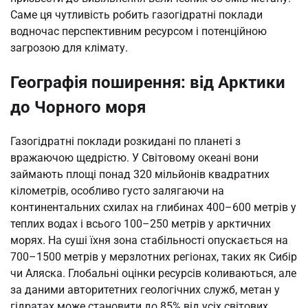
Саме ця чутливість робить газогідратні поклади
водночас перспективним ресурсом і потенційною
загрозою для клімату.
Географія поширення: від Арктики
до Чорного моря
Газогідратні поклади розкидані по планеті з
вражаючою щедрістю. У Світовому океані вони
займають площі понад 320 мільйонів квадратних
кілометрів, особливо густо залягаючи на
континентальних схилах на глибинах 400–600 метрів у
теплих водах і всього 100–250 метрів у арктичних
морях. На суші їхня зона стабільності опускається на
700–1500 метрів у мерзлотних регіонах, таких як Сибір
чи Аляска. Глобальні оцінки ресурсів коливаються, але
за даними авторитетних геологічних служб, метан у
гідратах може становити до 85% від усіх світових