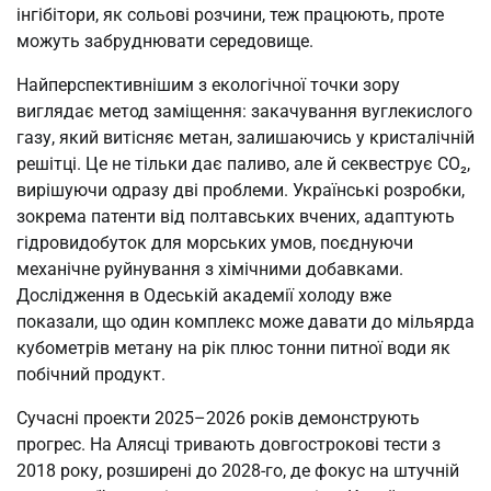
інгібітори, як сольові розчини, теж працюють, проте
можуть забруднювати середовище.
Найперспективнішим з екологічної точки зору
виглядає метод заміщення: закачування вуглекислого
газу, який витісняє метан, залишаючись у кристалічній
решітці. Це не тільки дає паливо, але й секвеструє СО₂,
вирішуючи одразу дві проблеми. Українські розробки,
зокрема патенти від полтавських вчених, адаптують
гідровидобуток для морських умов, поєднуючи
механічне руйнування з хімічними добавками.
Дослідження в Одеській академії холоду вже
показали, що один комплекс може давати до мільярда
кубометрів метану на рік плюс тонни питної води як
побічний продукт.
Сучасні проекти 2025–2026 років демонструють
прогрес. На Алясці тривають довгострокові тести з
2018 року, розширені до 2028-го, де фокус на штучній