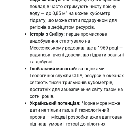
покладів часто отримують чисту прісну
воду — до 0,85 м³ на кожен кубометр
гідрату, що може стати подарунком для
регіонів з дефіцитом ресурсів.
Історія з Сибіру:
перше промислове
видобування стартувало на
Мессояхському родовищі ще в 1969 році —
радянські вчені довели, що гідрати реальні
та добувні.
Глобальний масштаб:
за оцінками
Геологічної служби США, ресурси в океанах
сягають тисяч трильйонів кубометрів,
достатніх для забезпечення світу газом на
сотні років.
Український потенціал:
Чорне море може
дати не тільки газ, а й технологічний
прорив — місцеві розробки вже адаптовані
під наші умови і готові до пілотних