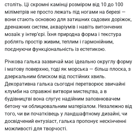
століть. Ці скромні камінці розміром від 10 до 100
міліметрів не просто лежать під ногами на березі —
вони стають основою для затишних садових доріжок,
дренажних систем, акваріумів і навіть витончених
мозаїк у інтер’єрі. Їхня природна форма і текстура
роблять простір живим, теплим і гармонійним,
поєднуючи функціональність із естетикою.
Річкова галька зазвичай має ідеально округлу форму
і матову поверхню, тоді як морська — більш плоска, з
дзеркальним блиском від постійних хвиль.
Декоративна галька сьогодні перетворює звичайні
клумби на справжні витвори мистецтва, а в
будівництві вона слугує надійним заповнювачем
бетону чи облицювальним матеріалом. Незалежно від
того, чи ви початківець у ландшафтному дизайні, чи
досвідчений ентузіаст, галька пропонує нескінченні
можливості для творчості.