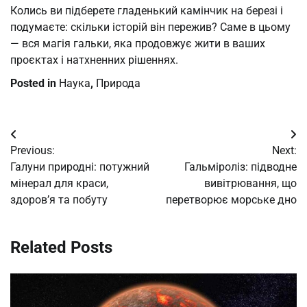
Колись ви підберете гладенький камінчик на березі і
подумаєте: скільки історій він пережив? Саме в цьому
— вся магія гальки, яка продовжує жити в ваших
проєктах і натхненних рішеннях.
Posted in
Наука
,
Природа
Post
Previous:
Next:
navigation
Галуни природні: потужний
Гальміроліз: підводне
мінерал для краси,
вивітрювання, що
здоров’я та побуту
перетворює морське дно
Related Posts