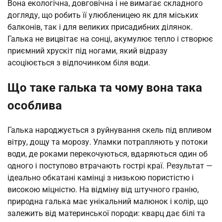
Вона екологічна, довговічна і не вимагає складного
догляду, що робить її улюбленицею як для міських
балконів, так і для великих присадибних ділянок.
Галька не вицвітає на сонці, акумулює тепло і створює
приємний хрускіт під ногами, який відразу
асоціюється з відпочинком біля води.
Що таке галька та чому вона така
особлива
Галька народжується з руйнування скель під впливом
вітру, дощу та морозу. Уламки потрапляють у потоки
води, де роками перекочуються, вдаряються один об
одного і поступово втрачають гострі краї. Результат —
ідеально обкатані камінці з низькою пористістю і
високою міцністю. На відміну від штучного гранію,
природна галька має унікальний малюнок і колір, що
залежить від материнської породи: кварц дає білі та