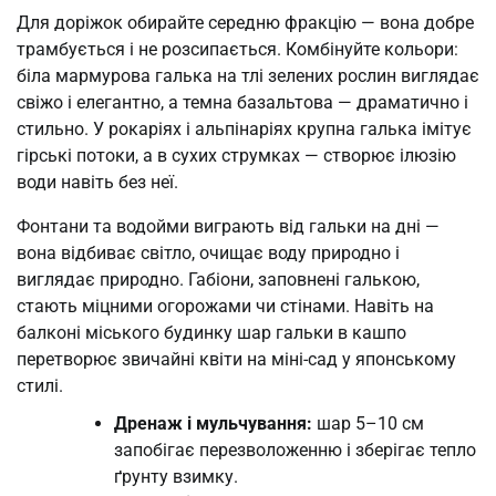
Для доріжок обирайте середню фракцію — вона добре
трамбується і не розсипається. Комбінуйте кольори:
біла мармурова галька на тлі зелених рослин виглядає
свіжо і елегантно, а темна базальтова — драматично і
стильно. У рокаріях і альпінаріях крупна галька імітує
гірські потоки, а в сухих струмках — створює ілюзію
води навіть без неї.
Фонтани та водойми виграють від гальки на дні —
вона відбиває світло, очищає воду природно і
виглядає природно. Габіони, заповнені галькою,
стають міцними огорожами чи стінами. Навіть на
балконі міського будинку шар гальки в кашпо
перетворює звичайні квіти на міні-сад у японському
стилі.
Дренаж і мульчування:
шар 5–10 см
запобігає перезволоженню і зберігає тепло
ґрунту взимку.