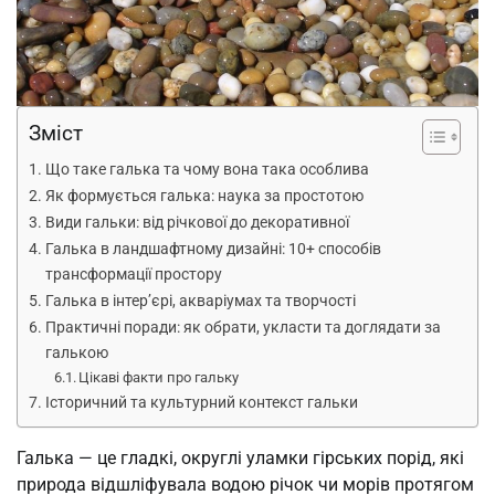
Зміст
Що таке галька та чому вона така особлива
Як формується галька: наука за простотою
Види гальки: від річкової до декоративної
Галька в ландшафтному дизайні: 10+ способів
трансформації простору
Галька в інтер’єрі, акваріумах та творчості
Практичні поради: як обрати, укласти та доглядати за
галькою
Цікаві факти про гальку
Історичний та культурний контекст гальки
Галька — це гладкі, округлі уламки гірських порід, які
природа відшліфувала водою річок чи морів протягом