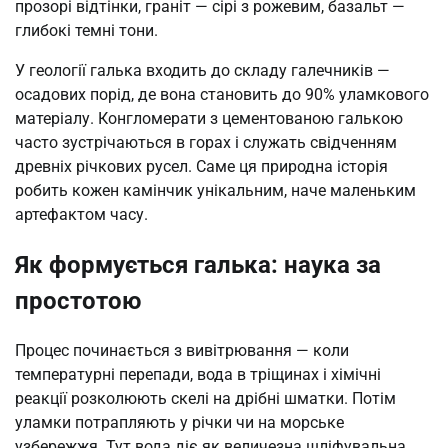
прозорі відтінки, граніт — сірі з рожевим, базальт —
глибокі темні тони.
У геології галька входить до складу галечників —
осадових порід, де вона становить до 90% уламкового
матеріалу. Конгломерати з цементованою галькою
часто зустрічаються в горах і служать свідченням
древніх річкових русел. Саме ця природна історія
робить кожен камінчик унікальним, наче маленьким
артефактом часу.
Як формується галька: наука за
простотою
Процес починається з вивітрювання — коли
температурні перепади, вода в тріщинах і хімічні
реакції розколюють скелі на дрібні шматки. Потім
уламки потрапляють у річки чи на морське
узбережжя. Тут вода діє як величезна шліфувальна