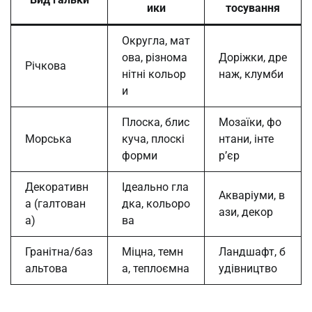
ики
тосування
Округла, мат
ова, різнома
Доріжки, дре
Річкова
нітні кольор
наж, клумби
и
Плоска, блис
Мозаїки, фо
Морська
куча, плоскі
нтани, інте
форми
р’єр
Декоративн
Ідеально гла
Акваріуми, в
а (галтован
дка, кольоро
ази, декор
а)
ва
Гранітна/баз
Міцна, темн
Ландшафт, б
альтова
а, теплоємна
удівництво