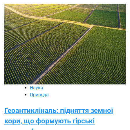
Наука
Природа
Геоантикліналь: підняття земної
кори, що формують гірські