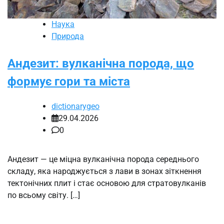
Наука
Природа
Андезит: вулканічна порода, що
формує гори та міста
dictionarygeo
29.04.2026
0
Андезит — це міцна вулканічна порода середнього
складу, яка народжується з лави в зонах зіткнення
тектонічних плит і стає основою для стратовулканів
по всьому світу. […]