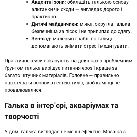
Акцентні зони:
обкладіть галькою основу
альтанки чи сходи — виглядає дорого і
практично.
Дитячі майданчики:
м’яка, округла галька
безпечніша за пісок і не прилипає до одягу.
Зен-сад:
маленькі граблі по гальці
допомагають знімати стрес і медитувати.
Практичні кейси показують: на ділянках з проблемним
ґрунтом галька вирішує питання ерозії краще за
багато штучних матеріалів. Головне — правильно
підготувати основу з геотекстилю, щоб камінці не
провалювалися.
Галька в інтер’єрі, акваріумах та
творчості
У домі галька виглядає не менш ефектно. Мозаїка з