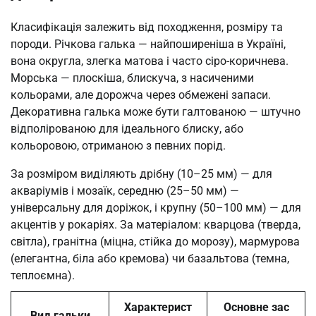
Класифікація залежить від походження, розміру та
породи. Річкова галька — найпоширеніша в Україні,
вона округла, злегка матова і часто сіро-коричнева.
Морська — плоскіша, блискуча, з насиченими
кольорами, але дорожча через обмежені запаси.
Декоративна галька може бути галтованою — штучно
відполірованою для ідеального блиску, або
кольоровою, отриманою з певних порід.
За розміром виділяють дрібну (10–25 мм) — для
акваріумів і мозаїк, середню (25–50 мм) —
універсальну для доріжок, і крупну (50–100 мм) — для
акцентів у рокаріях. За матеріалом: кварцова (тверда,
світла), гранітна (міцна, стійка до морозу), мармурова
(елегантна, біла або кремова) чи базальтова (темна,
теплоємна).
Характерист
Основне зас
Вид гальки