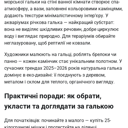
морської гальки на стіні ванної кімнати створює спа-
атмосферу, а вази, заповнені кольоровими камінцями,
додають текстури мінімалістичному інтер’єру. У
акваріумах річкова галька — найкращий субстрат:
вона не виділяє шкідливих речовин, добре циркулює
воду і виглядає природно. Для тераріумів обирайте
неглазуровану, щоб рептилії не ковзали.
Художники малюють на гальці, роблять брелоки чи
панно — кожен камінчик стає унікальним полотном. У
сучасних трендах 2025–2026 років натуральна галька
домінує в еко-дизайні: її поєднують з деревом,
металом і склом для теплого, органічного вигляду.
Практичні поради: як обрати,
укласти та доглядати за галькою
Для початківців: починайте з малого — купіть 25-
кілограмові мішки і протестуйте на ділянці.