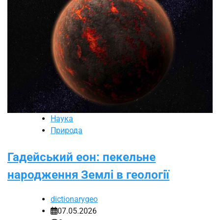
Наука
Природа
Гадейський еон: пекельне
народження Землі в геології
dictionarygeo
07.05.2026