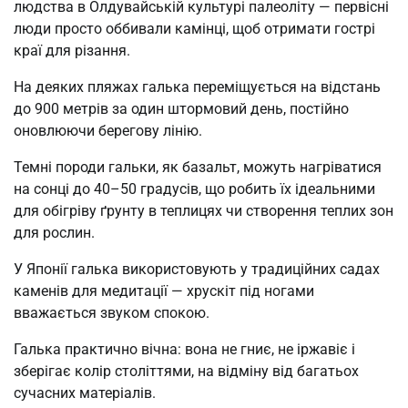
людства в Олдувайській культурі палеоліту — первісні
люди просто оббивали камінці, щоб отримати гострі
краї для різання.
На деяких пляжах галька переміщується на відстань
до 900 метрів за один штормовий день, постійно
оновлюючи берегову лінію.
Темні породи гальки, як базальт, можуть нагріватися
на сонці до 40–50 градусів, що робить їх ідеальними
для обігріву ґрунту в теплицях чи створення теплих зон
для рослин.
У Японії галька використовують у традиційних садах
каменів для медитації — хрускіт під ногами
вважається звуком спокою.
Галька практично вічна: вона не гниє, не іржавіє і
зберігає колір століттями, на відміну від багатьох
сучасних матеріалів.