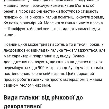
машина: течія перекочує камені, хвилі б’ють їх об
берег, а пісок і дрібні частинки поступово стирають
поверхню. На річковій гальці помітніші округлі форми,
бо потік рівномірний. Морська ж галька часто плоска
— її шліфують бокові хвилі, що кидають камені туди-
сюди.
Повний цикл може тривати сотні, а то й тисячі років. У
льодовикових відкладах галька теж згладжується, але
має характерні подряпини від льоду. Сучасні
дослідження показують, що галька на деяких пляжах
переміщується до 900 метрів за добу під час штормів,
постійно оновлюючи свій вигляд. Цей природний
процес робить гальку не просто матеріалом, а живим
свідком геологічних змін.
Види гальки: від річкової до
декоративної