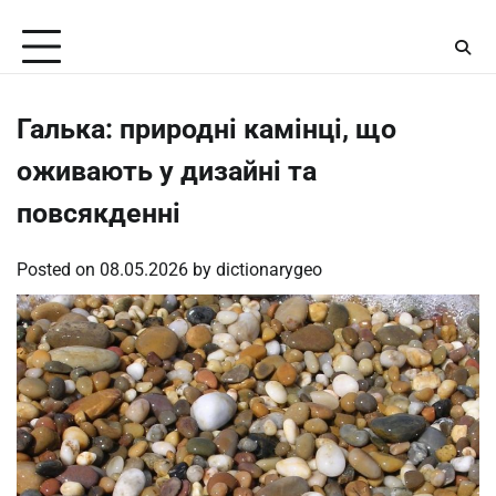
Skip
Saturday, August 8, 2026
to
content
Галька: природні камінці, що
оживають у дизайні та
повсякденні
Posted on
08.05.2026
by
dictionarygeo