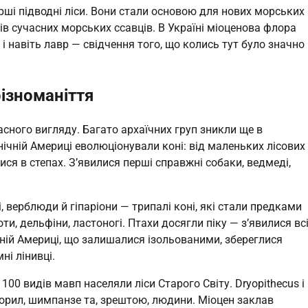
ерші підводні ліси. Вони стали основою для нових морських
ів сучасних морських ссавців. В Україні міоценова флора
д і навіть лавр — свідчення того, що колись тут було значно
різноманіття
асного вигляду. Багато архаїчних груп зникли ще в
внічній Америці еволюціонували коні: від маленьких лісових
лися в степах. З’явилися перші справжні собаки, ведмеді,
, верблюди й гіпаріони — трипалі коні, які стали предками
ти, дельфіни, ластоногі. Птахи досягли піку — з’явилися вс
енній Америці, що залишалися ізольованими, збереглися
ні лінивці.
00 видів мавп населяли ліси Старого Світу. Dryopithecus і
орил, шимпанзе та, зрештою, людини. Міоцен заклав