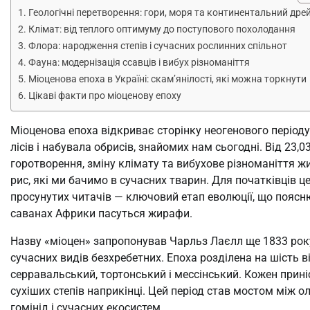
Геологічні перетворення: гори, моря та континентальний дре
Клімат: від теплого оптимуму до поступового похолодання
Флора: народження степів і сучасних рослинних спільнот
Фауна: модернізація ссавців і вибух різноманіття
Міоценова епоха в Україні: скам’янілості, які можна торкнути
Цікаві факти про міоценову епоху
Міоценова епоха відкриває сторінку неогенового періоду
лісів і набувала обрисів, знайомих нам сьогодні. Від 23,
горотворення, зміну клімату та вибухове різноманіття жит
рис, які ми бачимо в сучасних тварин. Для початківців 
просунутих читачів — ключовий етап еволюції, що пояснює
саванах Африки пасуться жирафи.
Назву «міоцен» запропонував Чарльз Лаєлл ще 1833 року
сучасних видів безхребетних. Епоха розділена на шість ві
серравальський, тортонський і мессінський. Кожен приніс
сухіших степів наприкінці. Цей період став мостом між о
гомінід і сучасних екосистем.