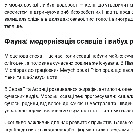
У морях розквітли бурі водорості — келп, що утворили п
екосистем, підтримуючи риб, безхребетних і навіть предк
залишила сліди в відкладах: секвої, тис, тополі, виногра
тепліше.
Фауна: модернізація ссавців і вибух 
Міоценова епоха — це час, коли ссавці набули майже суч
олігоцені, а половина сучасних родин вже існувала. В Пі
Miohippus до граціозних Merychippus і Pliohippus, що пас
гіени та шаблезубі коти.
В Євразії та Африці розвивалися жирафи, антилопи, олені
сучасних видів. Морські ссавці теж прогресували: кашало
сучасні родини, від ворон до качок. В Австралії та Півд
унікальні форми: велетенські сумчасті та гігантські назем
Особливо важливий для нас розвиток приматів. Близько 1
подібні до нього людиноподібні форми стали предками г