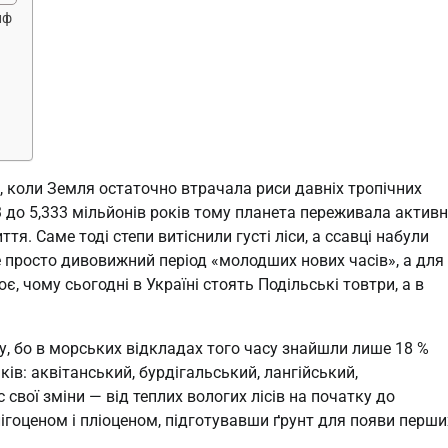
йф
, коли Земля остаточно втрачала риси давніх тропічних
03 до 5,333 мільйонів років тому планета переживала актив
тя. Саме тоді степи витіснили густі ліси, а ссавці набули
це просто дивовижний період «молодших нових часів», а для
, чому сьогодні в Україні стоять Подільські товтри, а в
, бо в морських відкладах того часу знайшли лише 18 %
ків: аквітанський, бурдігальський, лангійський,
 свої зміни — від теплих вологих лісів на початку до
лігоценом і пліоценом, підготувавши ґрунт для появи перши