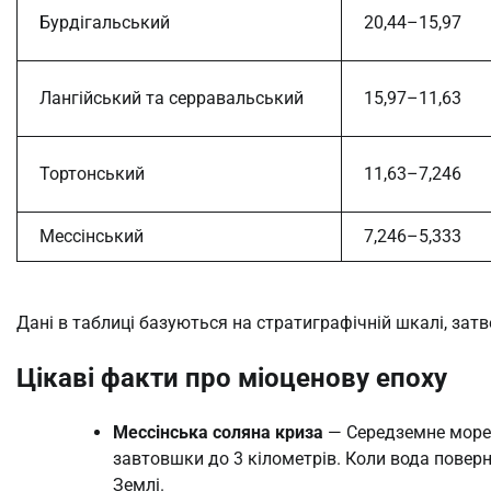
Бурдігальський
20,44–15,97
Лангійський та серравальський
15,97–11,63
Тортонський
11,63–7,246
Мессінський
7,246–5,333
Дані в таблиці базуються на стратиграфічній шкалі, за
Цікаві факти про міоценову епоху
Мессінська соляна криза
— Середземне море 
завтовшки до 3 кілометрів. Коли вода поверну
Землі.