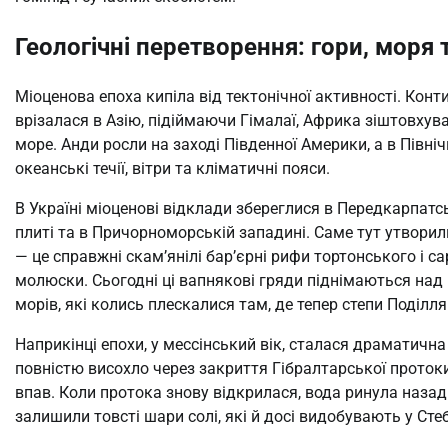
Геологічні перетворення: гори, моря
Міоценова епоха кипіла від тектонічної активності. Конти
врізалася в Азію, підіймаючи Гімалаї, Африка зіштовху
море. Анди росли на заході Південної Америки, а в Півні
океанські течії, вітри та кліматичні пояси.
В Україні міоценові відклади збереглися в Передкарпатс
плиті та в Причорноморській западині. Саме тут утворили
— це справжні скам’янілі бар’єрні рифи тортонського і 
молюски. Сьогодні ці вапнякові гряди піднімаються над 
морів, які колись плескалися там, де тепер степи Поділля
Наприкінці епохи, у мессінський вік, сталася драматичн
повністю висохло через закриття Гібралтарської протоки
впав. Коли протока знову відкрилася, вода ринула наза
залишили товсті шари солі, які й досі видобувають у Сте