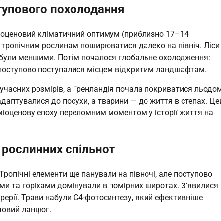
ступового похолодання
 Міоценовий кліматичний оптимум (приблизно 17–14
о тропічним рослинам поширюватися далеко на північ. Ліси
и були меншими. Потім почалося глобальне охолодження:
и поступово поступалися місцем відкритим ландшафтам.
часних розмірів, а Гренландія почала покриватися льодом
адаптувалися до посухи, а тварини — до життя в степах. Це
 міоценову епоху переломним моментом у історії життя на
 рослинних спільнот
ропічні елементи ще панували на півночі, але поступово
ми та горіхами домінували в помірних широтах. З’явилися 
рерії. Трави набули C4-фотосинтезу, який ефективніше
рчовий ланцюг.