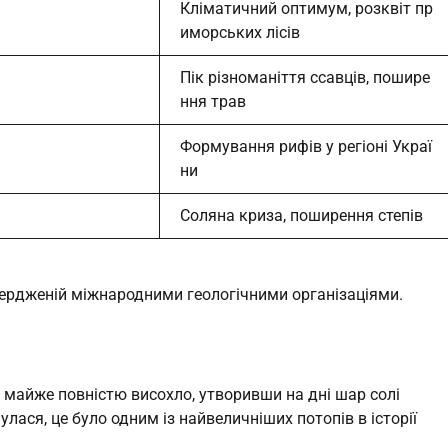
Кліматичний оптимум, розквіт пр
иморських лісів
Пік різноманіття ссавців, пошире
ння трав
Формування рифів у регіоні Украї
ни
Соляна криза, поширення степів
твердженій міжнародними геологічними організаціями.
майже повністю висохло, утворивши на дні шар солі
лася, це було одним із найвеличніших потопів в історії