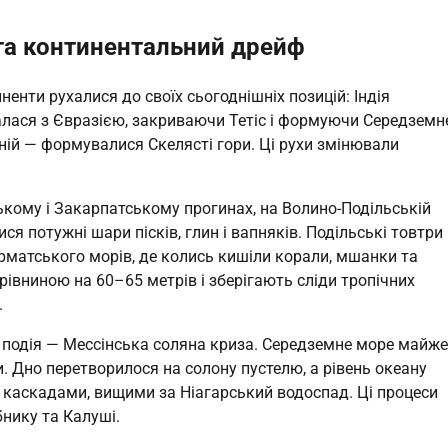
 та континентальний дрейф
ненти рухалися до своїх сьогоднішніх позицій: Індія
валася з Євразією, закриваючи Тетіс і формуючи Середземн
чній — формувалися Скелясті гори. Ці рухи змінювали
ькому і Закарпатському прогинах, на Волино-Подільській
ся потужні шари пісків, глин і вапняків. Подільські товтри
сарматського морів, де колись кишіли корали, мшанки та
рівниною на 60–65 метрів і зберігають сліди тропічних
.
а подія — Мессінська соляна криза. Середземне море майже
. Дно перетворилося на солону пустелю, а рівень океану
д каскадами, вищими за Ніагарський водоспад. Ці процеси
бнику та Калуші.