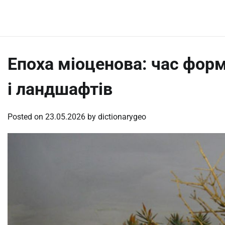
Skip
Sunday, August 9, 2026
to
content
Епоха міоценова: час фор
і ландшафтів
Posted on
23.05.2026
by
dictionarygeo