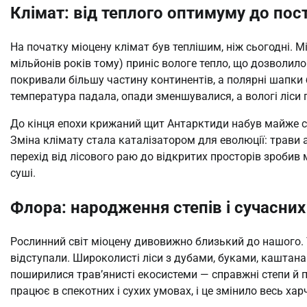
Клімат: від теплого оптимуму до по
На початку міоцену клімат був теплішим, ніж сьогодні.
мільйонів років тому) приніс вологе тепло, що дозволил
покривали більшу частину континентів, а полярні шапк
температура падала, опади зменшувалися, а вологі ліс
До кінця епохи крижаний щит Антарктиди набув майже су
Зміна клімату стала каталізатором для еволюції: трави 
перехід від лісового раю до відкритих просторів зробив
суші.
Флора: народження степів і сучасних
Рослинний світ міоцену дивовижно близький до нашого. Т
відступали. Широколисті ліси з дубами, буками, каштана
поширилися трав’янисті екосистеми — справжні степи й п
працює в спекотних і сухих умовах, і це змінило весь ха