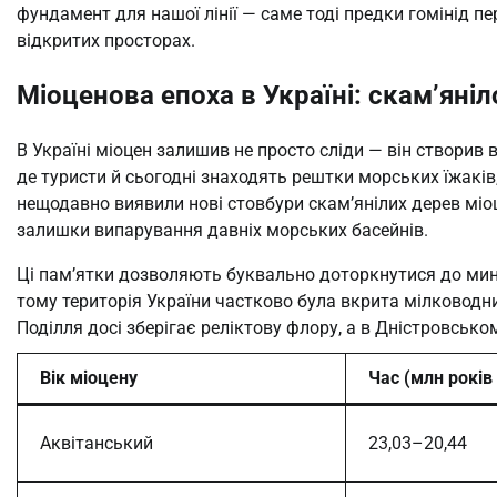
фундамент для нашої лінії — саме тоді предки гомінід п
відкритих просторах.
Міоценова епоха в Україні: скам’яніл
В Україні міоцен залишив не просто сліди — він створив 
де туристи й сьогодні знаходять рештки морських їжаків,
нещодавно виявили нові стовбури скам’янілих дерев міо
залишки випарування давніх морських басейнів.
Ці пам’ятки дозволяють буквально доторкнутися до мину
тому територія України частково була вкрита мілководн
Поділля досі зберігає реліктову флору, а в Дністровсь
Вік міоцену
Час (млн років
Аквітанський
23,03–20,44