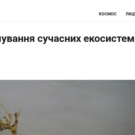
КОСМОС
ЛЮД
мування сучасних екосистем