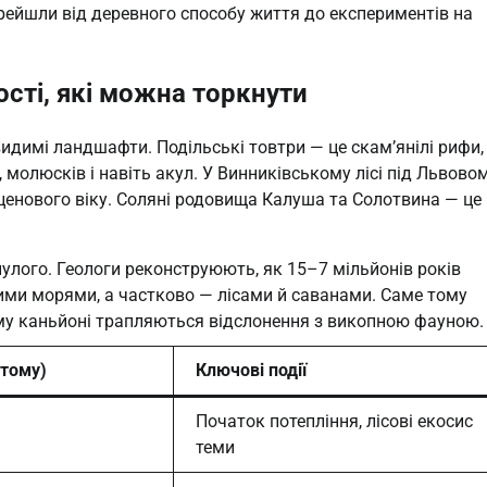
ерейшли від деревного способу життя до експериментів на
ості, які можна торкнути
видимі ландшафти. Подільські товтри — це скам’янілі рифи,
 молюсків і навіть акул. У Винниківському лісі під Львово
ценового віку. Соляні родовища Калуша та Солотвина — це
лого. Геологи реконструюють, як 15–7 мільйонів років
ими морями, а частково — лісами й саванами. Саме тому
кому каньйоні трапляються відслонення з викопною фауною.
 тому)
Ключові події
Початок потепління, лісові екосис
теми