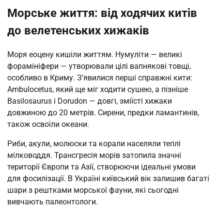
Морське життя: від ходячих китів
до велетенських хижаків
Моря еоцену кишіли життям. Нумуліти — великі
форамініфери — утворювали цілі вапнякові товщі,
особливо в Криму. З’явилися перші справжні кити:
Ambulocetus, який ще міг ходити сушею, а пізніше
Basilosaurus і Dorudon — довгі, зміїсті хижаки
довжиною до 20 метрів. Сирени, предки ламантинів,
також освоїли океани.
Риби, акули, молюски та корали населяли теплі
мілководдя. Трансгресія морів затопила значні
території Європи та Азії, створюючи ідеальні умови
для фосилізації. В Україні київський вік залишив багаті
шари з рештками морської фауни, які сьогодні
вивчають палеонтологи.