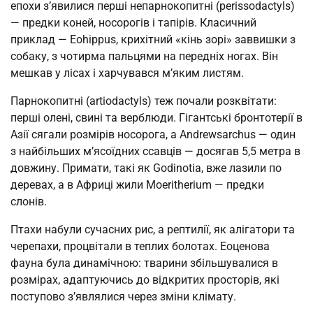
епохи з’явилися перші непарнокопитні (perissodactyls)
— предки коней, носорогів і тапірів. Класичний
приклад — Eohippus, крихітний «кінь зорі» заввишки з
собаку, з чотирма пальцями на передніх ногах. Він
мешкав у лісах і харчувався м’яким листям.
Парнокопитні (artiodactyls) теж почали розквітати:
перші олені, свині та верблюди. Гігантські бронтотерії в
Азії сягали розмірів носорога, а Andrewsarchus — один
з найбільших м’ясоїдних ссавців — досягав 5,5 метра в
довжину. Примати, такі як Godinotia, вже лазили по
деревах, а в Африці жили Moeritherium — предки
слонів.
Птахи набули сучасних рис, а рептилії, як алігатори та
черепахи, процвітали в теплих болотах. Еоценова
фауна була динамічною: тварини збільшувалися в
розмірах, адаптуючись до відкритих просторів, які
поступово з’являлися через зміни клімату.