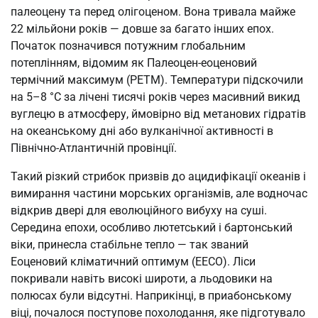
палеоцену та перед олігоценом. Вона тривала майже
22 мільйони років — довше за багато інших епох.
Початок позначився потужним глобальним
потеплінням, відомим як Палеоцен-еоценовий
термічний максимум (PETM). Температури підскочили
на 5–8 °C за лічені тисячі років через масивний викид
вуглецю в атмосферу, ймовірно від метанових гідратів
на океанському дні або вулканічної активності в
Північно-Атлантичній провінції.
Такий різкий стрибок призвів до ацидифікації океанів і
вимирання частини морських організмів, але водночас
відкрив двері для еволюційного вибуху на суші.
Середина епохи, особливо лютетський і бартонський
віки, принесла стабільне тепло — так званий
Еоценовий кліматичний оптимум (EECO). Ліси
покривали навіть високі широти, а льодовики на
полюсах були відсутні. Наприкінці, в приабонському
віці, почалося поступове похолодання, яке підготувало