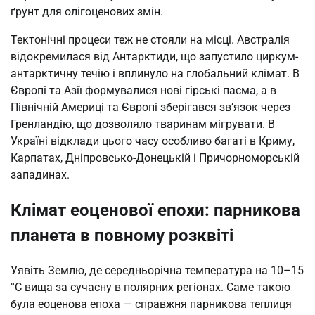
ґрунт для олігоценових змін.
Тектонічні процеси теж не стояли на місці. Австралія
відокремилася від Антарктиди, що запустило циркум-
антарктичну течію і вплинуло на глобальний клімат. В
Європі та Азії формувалися нові гірські пасма, а в
Північній Америці та Європі зберігався зв’язок через
Гренландію, що дозволяло тваринам мігрувати. В
Україні відклади цього часу особливо багаті в Криму,
Карпатах, Дніпровсько-Донецькій і Причорноморській
западинах.
Клімат еоценової епохи: парникова
планета в повному розквіті
Уявіть Землю, де середньорічна температура на 10–15
°C вища за сучасну в полярних регіонах. Саме такою
була еоценова епоха — справжня парникова теплиця