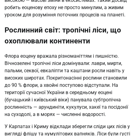
високою — масові зміни в екосистемах. Такий досвід
робить еоценову епоху не просто минулим, а живим
уроком для розуміння поточних процесів на планеті.
Рослинний світ: тропічні ліси, що
охоплювали континенти
Флора еоцену вражала різноманіттям і пишністю.
Вічнозелені тропічні ліси домінували: лаври, мирти,
пальми, секвої, евкаліпти та каштани росли навіть у
високих широтах. Покритонасінні рослини становили
до 90 % флори, а хвойні поступово відступали. На
території сучасної України в середньому еоцені
(бучацький і київський віки) панувала субтропічна
рослинність — арундиніти, кукулуси, хакеї та посідонії
на суходолі, а в морях — численні водорості.
У Карпатах і Криму відклади зберегли сліди цих лісів у
вигляді флішу та нумулітових вапняків. Ліси були густі