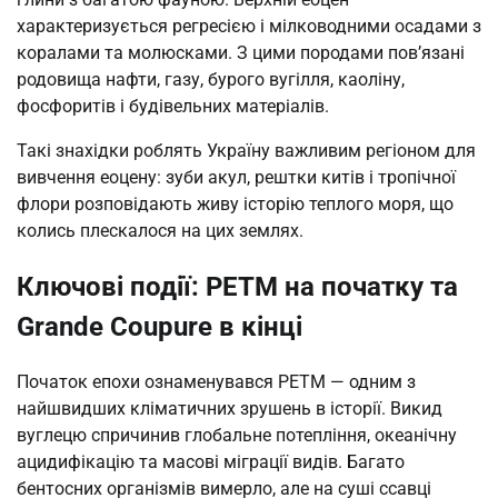
характеризується регресією і мілководними осадами з
коралами та молюсками. З цими породами пов’язані
родовища нафти, газу, бурого вугілля, каоліну,
фосфоритів і будівельних матеріалів.
Такі знахідки роблять Україну важливим регіоном для
вивчення еоцену: зуби акул, рештки китів і тропічної
флори розповідають живу історію теплого моря, що
колись плескалося на цих землях.
Ключові події: PETM на початку та
Grande Coupure в кінці
Початок епохи ознаменувався PETM — одним з
найшвидших кліматичних зрушень в історії. Викид
вуглецю спричинив глобальне потепління, океанічну
ацидифікацію та масові міграції видів. Багато
бентосних організмів вимерло, але на суші ссавці