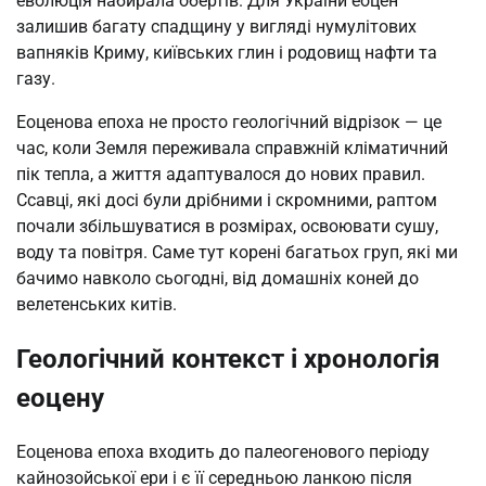
еволюція набирала обертів. Для України еоцен
залишив багату спадщину у вигляді нумулітових
вапняків Криму, київських глин і родовищ нафти та
газу.
Еоценова епоха не просто геологічний відрізок — це
час, коли Земля переживала справжній кліматичний
пік тепла, а життя адаптувалося до нових правил.
Ссавці, які досі були дрібними і скромними, раптом
почали збільшуватися в розмірах, освоювати сушу,
воду та повітря. Саме тут корені багатьох груп, які ми
бачимо навколо сьогодні, від домашніх коней до
велетенських китів.
Геологічний контекст і хронологія
еоцену
Еоценова епоха входить до палеогенового періоду
кайнозойської ери і є її середньою ланкою після