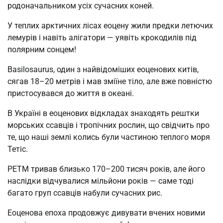
родоначальником усіх сучасних коней.
У теплих арктичних лісах еоцену жили предки летючих
лемурів і навіть алігатори — уявіть крокодилів під
полярним сонцем!
Basilosaurus, один з найвідоміших еоценових китів,
сягав 18–20 метрів і мав зміїне тіло, але вже повністю
пристосувався до життя в океані.
В Україні в еоценових відкладах знаходять рештки
морських ссавців і тропічних рослин, що свідчить про
те, що наші землі колись були частиною теплого моря
Тетіс.
PETM тривав близько 170–200 тисяч років, але його
наслідки відчувалися мільйони років — саме тоді
багато груп ссавців набули сучасних рис.
Еоценова епоха продовжує дивувати вчених новими