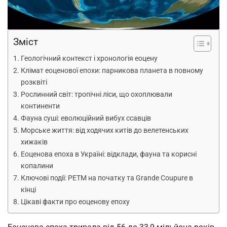
Зміст
Геологічний контекст і хронологія еоцену
Клімат еоценової епохи: парникова планета в повному
розквіті
Рослинний світ: тропічні ліси, що охоплювали
континенти
Фауна суші: еволюційний вибух ссавців
Морське життя: від ходячих китів до велетенських
хижаків
Еоценова епоха в Україні: відклади, фауна та корисні
копалини
Ключові події: PETM на початку та Grande Coupure в
кінці
Цікаві факти про еоценову епоху