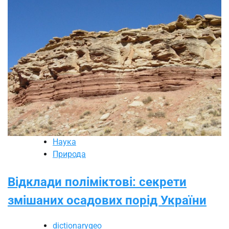
Наука
Природа
Відклади поліміктові: секрети
змішаних осадових порід України
dictionarygeo