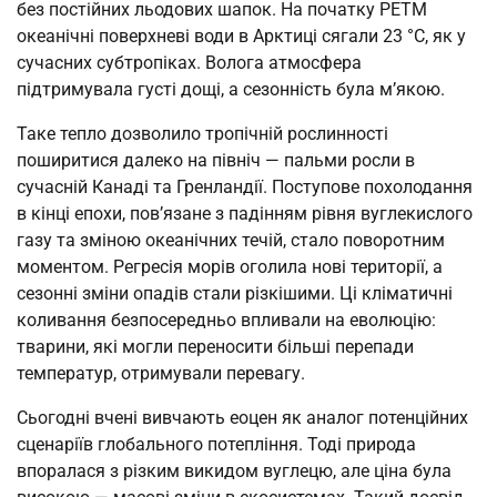
без постійних льодових шапок. На початку PETM
океанічні поверхневі води в Арктиці сягали 23 °C, як у
сучасних субтропіках. Волога атмосфера
підтримувала густі дощі, а сезонність була м’якою.
Таке тепло дозволило тропічній рослинності
поширитися далеко на північ — пальми росли в
сучасній Канаді та Гренландії. Поступове похолодання
в кінці епохи, пов’язане з падінням рівня вуглекислого
газу та зміною океанічних течій, стало поворотним
моментом. Регресія морів оголила нові території, а
сезонні зміни опадів стали різкішими. Ці кліматичні
коливання безпосередньо впливали на еволюцію:
тварини, які могли переносити більші перепади
температур, отримували перевагу.
Сьогодні вчені вивчають еоцен як аналог потенційних
сценаріїв глобального потепління. Тоді природа
впоралася з різким викидом вуглецю, але ціна була