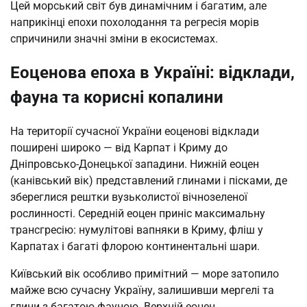
Цей морський світ був динамічним і багатим, але
наприкінці епохи похолодання та регресія морів
спричинили значні зміни в екосистемах.
Еоценова епоха в Україні: відклади,
фауна та корисні копалини
На території сучасної України еоценові відклади
поширені широко — від Карпат і Криму до
Дніпровсько-Донецької западини. Нижній еоцен
(канівський вік) представлений глинами і пісками, де
збереглися рештки вузьколистої вічнозеленої
рослинності. Середній еоцен приніс максимальну
трансгресію: нумулітові вапняки в Криму, фліш у
Карпатах і багаті флорою континентальні шари.
Київський вік особливо примітний — море затопило
майже всю сучасну Україну, залишивши мергелі та
глини з багатою фауною. Верхній еоцен