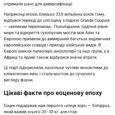
отримали шанс для диверсифікації.
Наприкінці епохи, близько 33,9 мільйона років тому,
відбувся перехід до олігоцену з подією Grande Coupure
— «великим переломом». Похолодання, падіння рівня
моря та відкриття сухопутних мостів між Азію та
Європою призвели до вимирання багатьох ендемічних
європейських ссавців і приходу азійських видів. В
Європі зникли палеотерії, аноплотерії та інші групи, а в
Африці та Аравії також відбулися значні втрати.
Ці події підкреслили, наскільки чутливі екосистеми до
кліматичних змін, і стали мостом до сучасного
вигляду фауни.
Цікаві факти про еоценову епоху
Еоцен подарував нам першого «кінця зорі» — Eohippus,
який важив усього 20–30 кг, але став