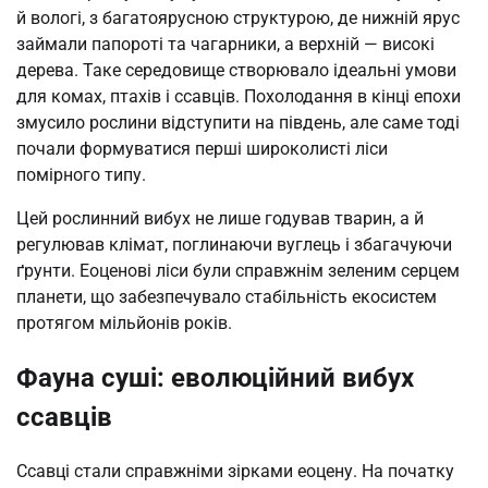
й вологі, з багатоярусною структурою, де нижній ярус
займали папороті та чагарники, а верхній — високі
дерева. Таке середовище створювало ідеальні умови
для комах, птахів і ссавців. Похолодання в кінці епохи
змусило рослини відступити на південь, але саме тоді
почали формуватися перші широколисті ліси
помірного типу.
Цей рослинний вибух не лише годував тварин, а й
регулював клімат, поглинаючи вуглець і збагачуючи
ґрунти. Еоценові ліси були справжнім зеленим серцем
планети, що забезпечувало стабільність екосистем
протягом мільйонів років.
Фауна суші: еволюційний вибух
ссавців
Ссавці стали справжніми зірками еоцену. На початку