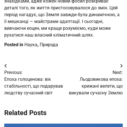
знахідками, адже кожен новий фосил розкриває
деталі того, як життя пристосовувалося до змін. Цей
період нагадує, що Земля завжди була динамічною, а
її мешканці — майстрами адаптації. І сьогодні,
вивчаючи еоцен, ми краще розуміємо, куди може
рухатися наш власний кліматичний шлях.
Posted in
Наука
,
Природа
Post
Previous:
Next:
navigation
Епоха голоценова: вік
Льодовикова епоха:
стабільності, що подарував
крижані велети, що
людству сучасний світ
викували сучасну Землю
Related Posts