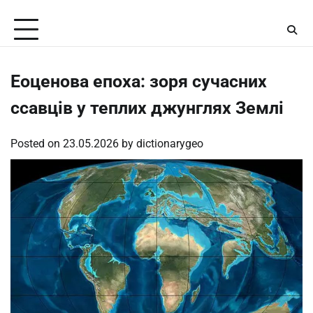
Skip
Friday, August 7, 2026
to
content
Еоценова епоха: зоря сучасних
ссавців у теплих джунглях Землі
Posted on
23.05.2026
by
dictionarygeo