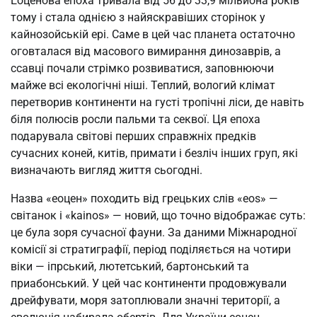
Еоценова епоха тривала від 56 до 33,9 мільйона років
тому і стала однією з найяскравіших сторінок у
кайнозойській ері. Саме в цей час планета остаточно
оговталася від масового вимирання динозаврів, а
ссавці почали стрімко розвиватися, заповнюючи
майже всі екологічні ніші. Теплий, вологий клімат
перетворив континенти на густі тропічні ліси, де навіть
біля полюсів росли пальми та секвої. Ця епоха
подарувала світові перших справжніх предків
сучасних коней, китів, примати і безліч інших груп, які
визначають вигляд життя сьогодні.
Назва «еоцен» походить від грецьких слів «eos» —
світанок і «kainos» — новий, що точно відображає суть:
це була зоря сучасної фауни. За даними Міжнародної
комісії зі стратиграфії, період поділяється на чотири
віки — іпрський, лютетський, бартонський та
приабонський. У цей час континенти продовжували
дрейфувати, моря затоплювали значні території, а