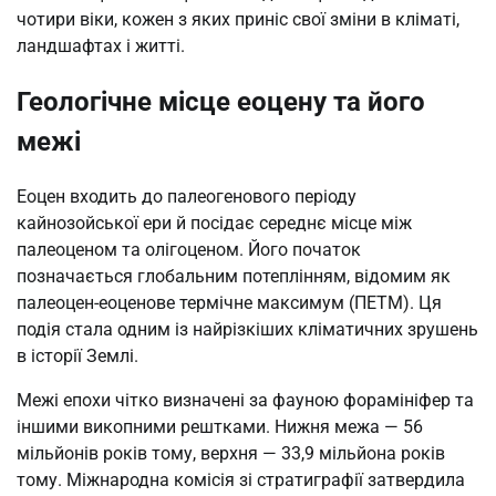
чотири віки, кожен з яких приніс свої зміни в кліматі,
ландшафтах і житті.
Геологічне місце еоцену та його
межі
Еоцен входить до палеогенового періоду
кайнозойської ери й посідає середнє місце між
палеоценом та олігоценом. Його початок
позначається глобальним потеплінням, відомим як
палеоцен-еоценове термічне максимум (ПЕТМ). Ця
подія стала одним із найрізкіших кліматичних зрушень
в історії Землі.
Межі епохи чітко визначені за фауною форамініфер та
іншими викопними рештками. Нижня межа — 56
мільйонів років тому, верхня — 33,9 мільйона років
тому. Міжнародна комісія зі стратиграфії затвердила