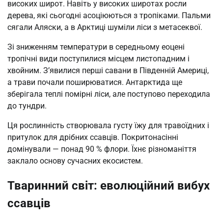
високих широт. Навіть у високих широтах росли
дерева, які сьогодні асоціюються з тропіками. Пальми
сягали Аляски, а в Арктиці шуміли ліси з метасеквої.
Зі зниженням температури в середньому еоцені
тропічні види поступилися місцем листопадним і
хвойним. З’явилися перші савани в Південній Америці,
а трави почали поширюватися. Антарктида ще
зберігала теплі помірні ліси, але поступово переходила
до тундри.
Ця рослинність створювала густу їжу для травоїдних і
притулок для дрібних ссавців. Покритонасінні
домінували — понад 90 % флори. Їхнє різноманіття
заклало основу сучасних екосистем.
Тваринний світ: еволюційний вибух
ссавців