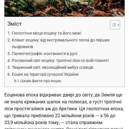
Зміст
Геологічне місце еоцену та його межі
Клімат еоцену: від екстремального тепла до перших
льодовиків
Палеогеографія: континенти в русі
Рослинний світ еоцену: тропічні ліси по всій планеті
Тваринний світ: еволюційний вибух ссавців
Еоцен на території сучасної України
Цікаві факти про еоцен
Еоценова епоха відкриває двері до світу, де Земля ще
не знала крижаних шапок на полюсах, а густі тропічні
ліси простягалися аж до Арктики. Ця геологічна епоха,
що тривала приблизно 22 мільйони років — з 56 до
33,9 мільйона років тому, — стала справжнім