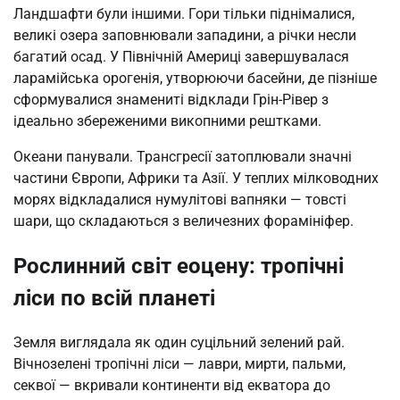
Ландшафти були іншими. Гори тільки піднімалися,
великі озера заповнювали западини, а річки несли
багатий осад. У Північній Америці завершувалася
ларамійська орогенія, утворюючи басейни, де пізніше
сформувалися знамениті відклади Грін-Рівер з
ідеально збереженими викопними рештками.
Океани панували. Трансгресії затоплювали значні
частини Європи, Африки та Азії. У теплих мілководних
морях відкладалися нумулітові вапняки — товсті
шари, що складаються з величезних форамініфер.
Рослинний світ еоцену: тропічні
ліси по всій планеті
Земля виглядала як один суцільний зелений рай.
Вічнозелені тропічні ліси — лаври, мирти, пальми,
секвої — вкривали континенти від екватора до