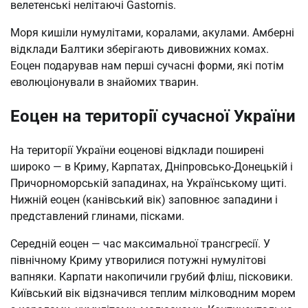
велетенські нелітаючі Gastornis.
Моря кишіли нумулітами, коралами, акулами. Амберні
відклади Балтики зберігають дивовижних комах.
Еоцен подарував нам перші сучасні форми, які потім
еволюціонували в знайомих тварин.
Еоцен на території сучасної України
На території України еоценові відклади поширені
широко — в Криму, Карпатах, Дніпровсько-Донецькій і
Причорноморській западинах, на Українському щиті.
Нижній еоцен (канівський вік) заповнює западини і
представлений глинами, пісками.
Середній еоцен — час максимальної трансгресії. У
північному Криму утворилися потужні нумулітові
вапняки. Карпати накопичили грубий фліш, пісковики.
Київський вік відзначився теплим мілководним морем