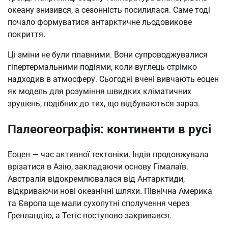
океану знизився, а сезонність посилилася. Саме тоді
почало формуватися антарктичне льодовикове
покриття.
Ці зміни не були плавними. Вони супроводжувалися
гіпертермальними подіями, коли вуглець стрімко
надходив в атмосферу. Сьогодні вчені вивчають еоцен
як модель для розуміння швидких кліматичних
зрушень, подібних до тих, що відбуваються зараз.
Палеогеографія: континенти в русі
Еоцен — час активної тектоніки. Індія продовжувала
врізатися в Азію, закладаючи основу Гімалаїв.
Австралія відокремлювалася від Антарктиди,
відкриваючи нові океанічні шляхи. Північна Америка
та Європа ще мали сухопутні сполучення через
Гренландію, а Тетіс поступово закривався.