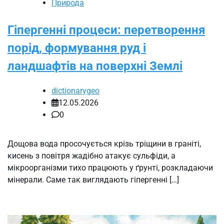
Природа
Гіпергенні процеси: перетворення
порід, формування руд і
ландшафтів на поверхні Землі
dictionarygeo
12.05.2026
0
Дощова вода просочується крізь тріщини в граніті,
кисень з повітря жадібно атакує сульфіди, а
мікроорганізми тихо працюють у ґрунті, розкладаючи
мінерали. Саме так виглядають гіпергенні […]