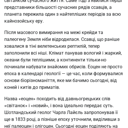
світанком сучасного життя. Саме тоді з’явилися перші
представники більшості сучасних рядів ссавців, а
планета пережила один з найтепліших періодів за всю
кайнозойську еру.
Після масового вимирання на межі крейди та
палеогену Земля ніби відродилася. Ссавці, що раніше
ховалися в тіні велетенських рептилій, тепер
заполонили всі ніші. Клімат панував вологий і жаркий,
океани були теплішими, а континенти тільки-но
починали набувати знайомих обрисів. Еоцен не просто
епоха в календарі геології — це час, коли формувалися
основи біорізноманіття, яке ми бачимо сьогодні, від
коней і китів до приматів.
Назва «еоцен» походить від давньогрецьких слів
«світанок» і «новий», і вона ідеально передає суть.
Шотландський геолог Чарлз Лайєль запропонував її
ще в 1833 році, а пізніше епоху уточнили, виділивши з
неї палеоцен і олігоцен. Сьогодні еоцен поділяють на