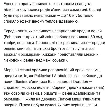
Еоцен по праву називають «світанком ссавців».
Більшість сучасних рядів з’явилися саме тоді. Ссавці
були переважно невеликими — до 10 кг, бо тепло
сприяло ефективному тепловіддаванню.
Серед копитних з’явилися непарнопалі: предки коней
(Eohippus — крихітний «кінь-собака» заввишки 30 см),
тапіри, носороги. Парнопалі теж розвивалися — предки
оленів, свиней. Гігантські бронтотерії та уінтатерії
вражали розмірами. Хижаки представляли мезонікії,
гієнодони, ранні «ведмежі собаки».
Морські ссавці зробили революційний крок. Наземні
предки китів, як Pakicetus і Ambulocetus, перейшли до
води. Пізніше з’явилися Basilosaurus і Dorudon —
справжні морські велетні. Сирени (предки ламантинів)
теж освоїли океани. Примати — ранні адапіформи та
омомііди — жили на деревах. Летючі миші з’явилися
вперше. Птахи набули сучасних рис: перші пінгвіни,