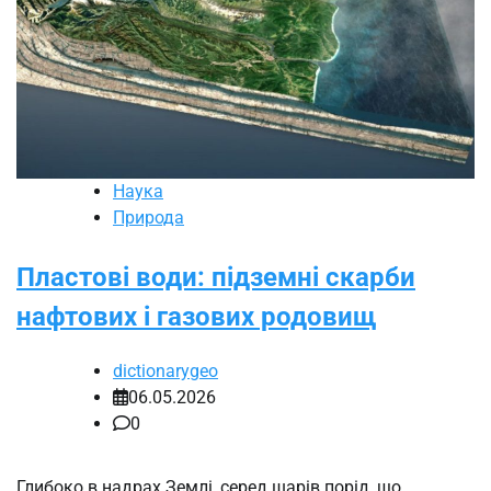
Наука
Природа
Пластові води: підземні скарби
нафтових і газових родовищ
dictionarygeo
06.05.2026
0
Глибоко в надрах Землі, серед шарів порід, що