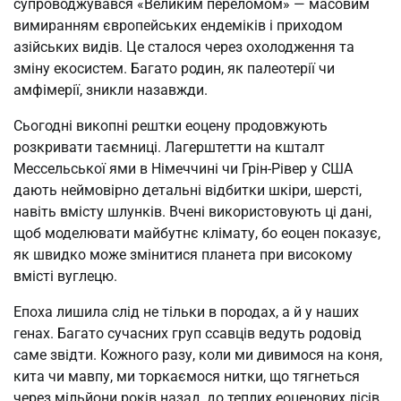
супроводжувався «Великим переломом» — масовим
вимиранням європейських ендеміків і приходом
азійських видів. Це сталося через охолодження та
зміну екосистем. Багато родин, як палеотерії чи
амфімерії, зникли назавжди.
Сьогодні викопні рештки еоцену продовжують
розкривати таємниці. Лагерштетти на кшталт
Мессельської ями в Німеччині чи Грін-Рівер у США
дають неймовірно детальні відбитки шкіри, шерсті,
навіть вмісту шлунків. Вчені використовують ці дані,
щоб моделювати майбутнє клімату, бо еоцен показує,
як швидко може змінитися планета при високому
вмісті вуглецю.
Епоха лишила слід не тільки в породах, а й у наших
генах. Багато сучасних груп ссавців ведуть родовід
саме звідти. Кожного разу, коли ми дивимося на коня,
кита чи мавпу, ми торкаємося нитки, що тягнеться
через мільйони років назад, до теплих еоценових лісів.