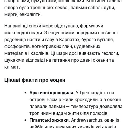
з коралами, нумулітами, молюсками. Континентальна
флора була тропічною: секвої, пальми-сабалі, дуби,
мирти, евкаліпти.
Наприкінці епохи море відступало, формуючи
мілководні осади. З еоценовими породами пов’язані
родовища нафти й газу в Карпатах, бурого вугілля,
фосфоритів, вогнетривких глин, будівельних
матеріалів і каолінів. Ці шари досі вивчають геологи,
шукаючи відповіді на питання про давні океани та
клімат.
Цікаві факти про еоцен
Арктичні крокодили.
У Гренландії та на
острові Елсмір жили крокодили, а в океані
плавали пальми — температура дозволяла
тропічним видам жити біля полюсів.
Гігантські хижаки.
Andrewsarchus, один із
найбільших наземних хижаків усіх часів,