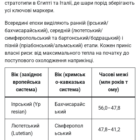
стратотипи в Єгипті та Італії, де шари порід зберігають
усі ключові маркери.
Всередині епохи виділяють ранній (ірський/
бахчисарайський), середній (лютетський/
симферопольський та бартонський/бодрацький) і
пізній (пріабонський/альмський) етапи. Кожен приніс
власні риси: від максимального тепла на початку до
поступового охолодження наприкінці.
Вік (західноє
Вік (кримськ
Часові межі
вропейська
о-кавказька
(млн років т
система)
система)
ому)
Іпрський (Yp
Бахчисарайс
56,0–47,8
resian)
ький
Лютетський
Сімферопол
47,8–41,2
(Lutetian)
ьський