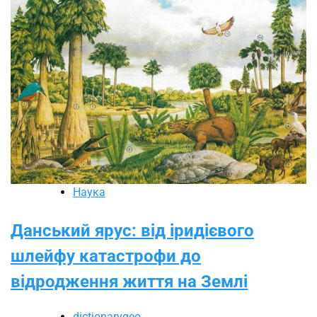
Наука
Данський ярус: від іридієвого
шлейфу катастрофи до
відродження життя на Землі
dictionarygeo