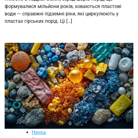
формувалися мільйони років, ховаються пластові
води — справжні підземні ріки, які циркулюють у
пластах гірських порід. Ці […]
Наука