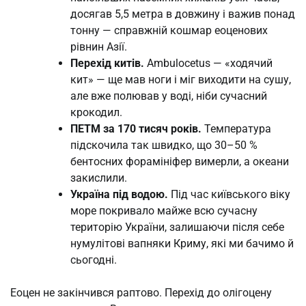
досягав 5,5 метра в довжину і важив понад
тонну — справжній кошмар еоценових
рівнин Азії.
Перехід китів.
Ambulocetus — «ходячий
кит» — ще мав ноги і міг виходити на сушу,
але вже полював у воді, ніби сучасний
крокодил.
ПЕТМ за 170 тисяч років.
Температура
підскочила так швидко, що 30–50 %
бентосних форамініфер вимерли, а океани
закислили.
Україна під водою.
Під час київського віку
море покривало майже всю сучасну
територію України, залишаючи після себе
нумулітові вапняки Криму, які ми бачимо й
сьогодні.
Еоцен не закінчився раптово. Перехід до олігоцену