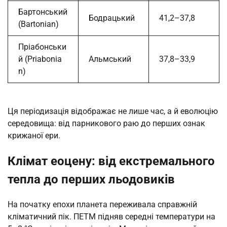
Бартонський
Бодрацький
41,2–37,8
(Bartonian)
Пріабонськи
й (Priabonia
Альмський
37,8–33,9
n)
Ця періодизація відображає не лише час, а й еволюцію
середовища: від парникового раю до перших ознак
крижаної ери.
Клімат еоцену: від екстремального
тепла до перших льодовиків
На початку епохи планета переживала справжній
кліматичний пік. ПЕТМ підняв середні температури на