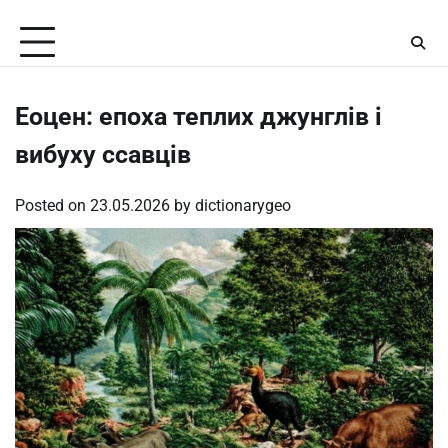
Skip
Friday, August 7, 2026
to
content
Еоцен: епоха теплих джунглів і
вибуху ссавців
Posted on
23.05.2026
by
dictionarygeo