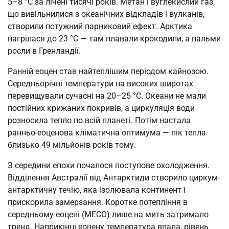
5–8 °C за лічені тисячі років. Метан і вуглекислий газ,
що вивільнилися з океанічних відкладів і вулканів,
створили потужний парниковий ефект. Арктика
нагрілася до 23 °C — там плавали крокодили, а пальми
росли в Гренландії.
Ранній еоцен став найтеплішим періодом кайнозою.
Середньорічні температури на високих широтах
перевищували сучасні на 20–25 °C. Океани не мали
постійних крижаних покривів, а циркуляція води
розносила тепло по всій планеті. Потім настала
ранньо-еоценова кліматична оптимума — пік тепла
близько 49 мільйонів років тому.
З середини епохи почалося поступове охолодження.
Відділення Австралії від Антарктиди створило циркум-
антарктичну течію, яка ізолювала континент і
прискорила замерзання. Коротке потепління в
середньому еоцені (MECO) лише на мить затримало
тренд. Наприкінці еоцену температура впала, рівень