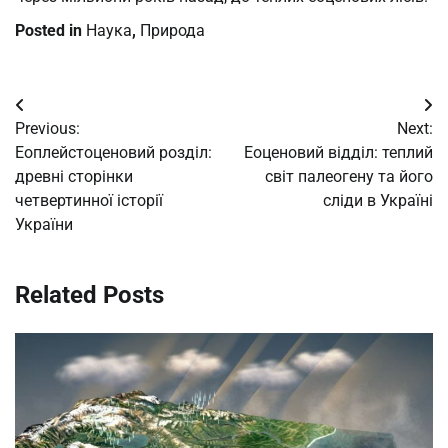
Posted in
Наука
,
Природа
Post
Previous:
Next:
navigation
Еоплейстоценовий розділ:
Еоценовий відділ: теплий
древні сторінки
світ палеогену та його
четвертинної історії
сліди в Україні
України
Related Posts