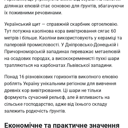
ділянках елювій стає основою для ґрунтів, збагачуючи
їх поживними речовинами.
Український щит — справжній скарбник ортоелювію.
Тут потужна каолінова кора вивітрювання сягає 60
метрів і більше. Каоліни використовують у кераміці та
паперовій промисловості. У Дніпровсько-Донецькій і
Причорноморській западинах переважає метаелювій
на осадових породах, а висококременисті пухкі шари
трапляються на карбонатах Львівської западини.
Понад 16 різновікових горизонтів викопного елювію
роблять Україну унікальним регіоном для вивчення
древніх кор вивітрювання. Ці шари не тільки
формують сучасний рельєф, але й впливають на
сільське господарство, адже від їхнього складу
залежить родючість ґрунтів.
Економічне та практичне значення