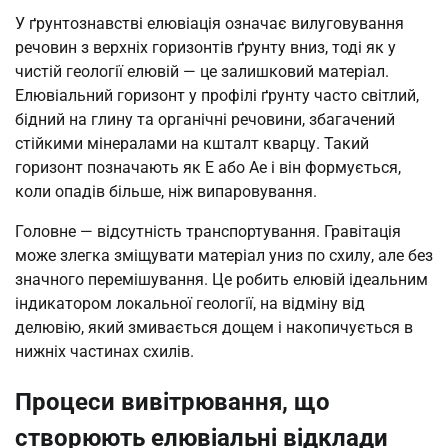
У ґрунтознавстві елювіація означає вилуговування
речовин з верхніх горизонтів ґрунту вниз, тоді як у
чистій геології елювій — це залишковий матеріал.
Елювіальний горизонт у профілі ґрунту часто світлий,
бідний на глину та органічні речовини, збагачений
стійкими мінералами на кшталт кварцу. Такий
горизонт позначають як E або Ae і він формується,
коли опадів більше, ніж випаровування.
Головне — відсутність транспортування. Гравітація
може злегка зміщувати матеріал униз по схилу, але без
значного перемішування. Це робить елювій ідеальним
індикатором локальної геології, на відміну від
делювію, який змивається дощем і накопичується в
нижніх частинах схилів.
Процеси вивітрювання, що
створюють елювіальні відклади