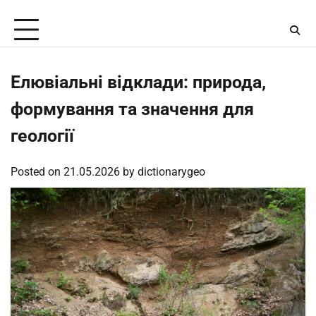
Skip
Friday, August 7, 2026
to
content
Елювіальні відклади: природа,
формування та значення для
геології
Posted on
21.05.2026
by
dictionarygeo