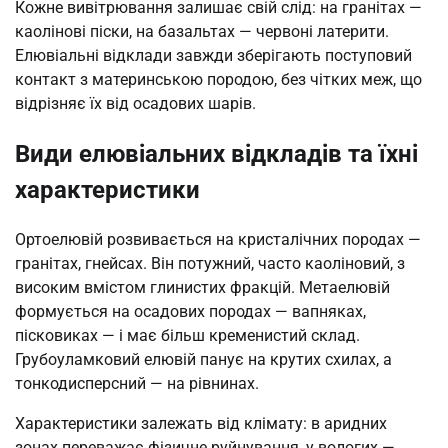
Кожне вивітрювання залишає свій слід: на гранітах —
каолінові піски, на базальтах — червоні латерити.
Елювіальні відклади завжди зберігають поступовий
контакт з материнською породою, без чітких меж, що
відрізняє їх від осадових шарів.
Види елювіальних відкладів та їхні
характеристики
Ортоелювій розвивається на кристалічних породах —
гранітах, гнейсах. Він потужний, часто каоліновий, з
високим вмістом глинистих фракцій. Метаелювій
формується на осадових породах — вапняках,
пісковиках — і має більш кременистий склад.
Грубоуламковий елювій панує на крутих схилах, а
тонкодисперсний — на рівнинах.
Характеристики залежать від клімату: в аридних
зонах переважає фізичне руйнування, у вологих —