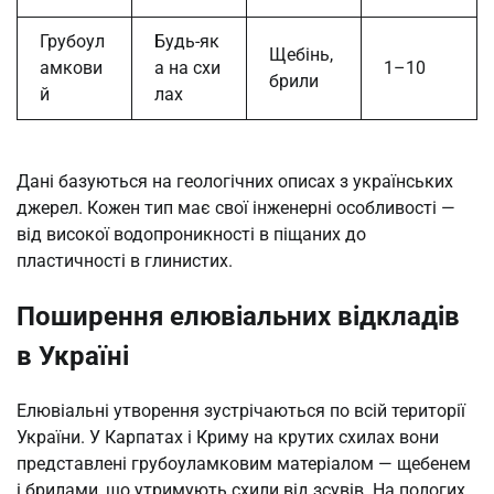
Грубоул
Будь-як
Щебінь,
амкови
а на схи
1–10
брили
й
лах
Дані базуються на геологічних описах з українських
джерел. Кожен тип має свої інженерні особливості —
від високої водопроникності в піщаних до
пластичності в глинистих.
Поширення елювіальних відкладів
в Україні
Елювіальні утворення зустрічаються по всій території
України. У Карпатах і Криму на крутих схилах вони
представлені грубоуламковим матеріалом — щебенем
і брилами, що утримують схили від зсувів. На пологих