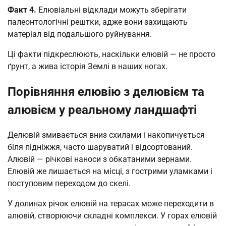
Факт 4.
Елювіальні відклади можуть зберігати
палеонтологічні рештки, адже вони захищають
матеріал від подальшого руйнування.
Ці факти підкреслюють, наскільки елювій — не просто
ґрунт, а жива історія Землі в наших ногах.
Порівняння елювію з делювієм та
алювієм у реальному ландшафті
Делювій змивається вниз схилами і накопичується
біля підніжжя, часто шаруватий і відсортований.
Алювій — річкові наноси з обкатаними зернами.
Елювій же лишається на місці, з гострими уламками і
поступовим переходом до скелі.
У долинах річок елювій на терасах може переходити в
алювій, створюючи складні комплекси. У горах елювій