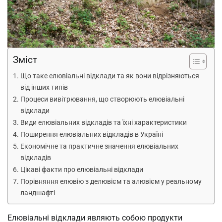
Зміст
Що таке елювіальні відклади та як вони відрізняються
від інших типів
Процеси вивітрювання, що створюють елювіальні
відклади
Види елювіальних відкладів та їхні характеристики
Поширення елювіальних відкладів в Україні
Економічне та практичне значення елювіальних
відкладів
Цікаві факти про елювіальні відклади
Порівняння елювію з делювієм та алювієм у реальному
ландшафті
Елювіальні відклади являють собою продукти