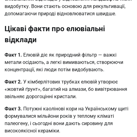
видобутку. Вони стають основою для рекультивації,
допомагаючи природі відновлюватися швидше.
Цікаві факти про елювіальні
відклади
Факт 1.
Елювій діє як природний фільтр — важкі
метали осідають, а легкі вимиваються, створюючи
концентрації, які люди потім видобувають.
Факт 2.
У кімберлітових трубках елювій утворює
«жовтий ґрунт», багатий на алмази, бо вивітрювання
звільняє дорогоцінні кристали.
Факт 3.
Потужні каолінові кори на Українському щиті
формувалися мільйони років у теплому кліматі
палеогену, і сьогодні вони дають сировину для
високоякісної кераміки.