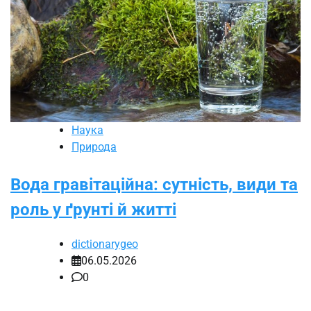
Наука
Природа
Вода гравітаційна: сутність, види та
роль у ґрунті й житті
dictionarygeo
06.05.2026
0