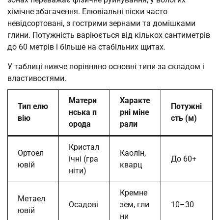
хімічне збагачення. Елювіальні піски часто
невідсортовані, з гострими зернами та домішками
глини. Потужність варіюється від кількох сантиметрів
до 60 метрів і більше на стабільних щитах.
У таблиці нижче порівняно основні типи за складом і
властивостями.
Матери
Характе
Тип елю
Потужні
нська п
рні міне
вію
сть (м)
орода
рали
Кристал
Ортоел
Каолін,
ічні (гра
До 60+
ювій
кварц
ніти)
Кремне
Метаел
Осадові
зем, гли
10–30
ювій
ни