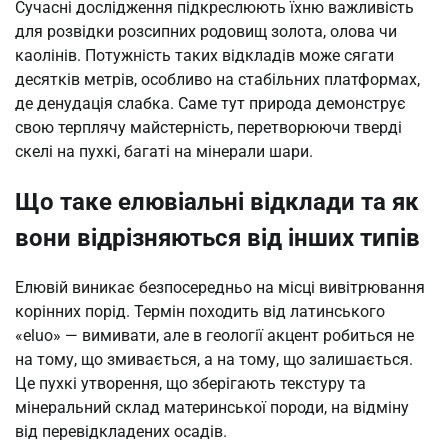
Сучасні дослідження підкреслюють їхню важливість
для розвідки розсипних родовищ золота, олова чи
каолінів. Потужність таких відкладів може сягати
десятків метрів, особливо на стабільних платформах,
де денудація слабка. Саме тут природа демонструє
свою терплячу майстерність, перетворюючи тверді
скелі на пухкі, багаті на мінерали шари.
Що таке елювіальні відклади та як
вони відрізняються від інших типів
Елювій виникає безпосередньо на місці вивітрювання
корінних порід. Термін походить від латинського
«eluo» — вимивати, але в геології акцент робиться не
на тому, що змивається, а на тому, що залишається.
Це пухкі утворення, що зберігають текстуру та
мінеральний склад материнської породи, на відміну
від перевідкладених осадів.