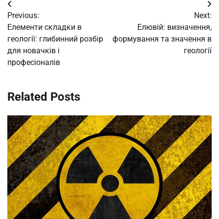
Post
Previous:
Next:
navigation
Елементи складки в
Елювій: визначення,
геології: глибинний розбір
формування та значення в
для новачків і
геології
професіоналів
Related Posts