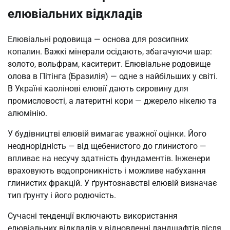
елювіальних відкладів
Елювіальні родовища — основа для розсипних
копалин. Важкі мінерали осідають, збагачуючи шар:
золото, вольфрам, каситерит. Елювіальне родовище
олова в Пітінга (Бразилія) — одне з найбільших у світі.
В Україні каолінові елювії дають сировину для
промисловості, а латеритні кори — джерело нікелю та
алюмінію.
У будівництві елювій вимагає уважної оцінки. Його
неоднорідність — від щебенистого до глинистого —
впливає на несучу здатність фундаментів. Інженери
враховують водопроникність і можливе набухання
глинистих фракцій. У ґрунтознавстві елювій визначає
тип ґрунту і його родючість.
Сучасні тенденції включають використання
елювіальних відкладів у відновленні ландшафтів після