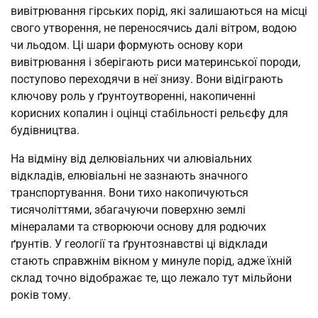
вивітрювання гірських порід, які залишаються на місці
свого утворення, не переносячись далі вітром, водою
чи льодом. Ці шари формують основу кори
вивітрювання і зберігають риси материнської породи,
поступово переходячи в неї знизу. Вони відіграють
ключову роль у ґрунтоутворенні, накопиченні
корисних копалин і оцінці стабільності рельєфу для
будівництва.
На відміну від делювіальних чи алювіальних
відкладів, елювіальні не зазнають значного
транспортування. Вони тихо накопичуються
тисячоліттями, збагачуючи поверхню землі
мінералами та створюючи основу для родючих
ґрунтів. У геології та ґрунтознавстві ці відклади
стають справжнім вікном у минуле порід, адже їхній
склад точно відображає те, що лежало тут мільйони
років тому.