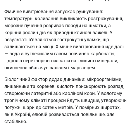
Фізичне вивітрювання запускає руйнування:
температурні коливання викликають розтріскування,
морозне пучення розриває породи на шматки, а
коріння рослин діє як природні клинові важелі. У
результаті з’являються гострокутні уламки, що
залишаються на місці. Хімічне вивітрювання йде далі
— вода з вуглекислим газом розчиняє карбонати,
гідроліз перетворює силікати на глинисті мінерали,
окиснення збагачує залізом і марганцем.
Біологічний фактор додає динаміки: мікроорганізми,
лишайники та кореневі кислоти прискорюють розпад,
створюючи латеритні або каолінові кори. У вологому
тропічному кліматі процеси йдуть швидше, утворюючи
потужні шари до сотень метрів. У помірних широтах,
як в Україні, елювій розвивається повільніше, але
стабільно.