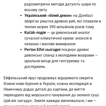
радіометричні методи датують шари по
всьому світу.
Український «білий девон»
на Донбасі
зберігає рештки древніх риб, які плавали в
теплих морях 390 мільйонів років тому.
Kačák-подія
— це девонський аналог
сучасної кліматичної кризи: аноксія в
океанах і масове вимирання.
Регіон Eifel сьогодні
поєднує древні
девонські сланці з молодими маарами —
ідеальне місце для геотуризму та
досліджень.
Ейфельський ярус продовжує відкривати секрети.
Кожне нове буріння в Україні, кожна експедиція в
Німеччину додає деталі до картини, де життя
переходило від морського панування до зеленої суші.
Цей вік нагадує: Земля завжди змінювалася, і ми —