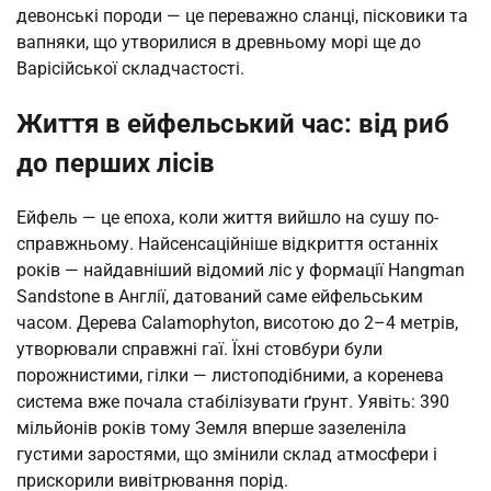
девонські породи — це переважно сланці, пісковики та
вапняки, що утворилися в древньому морі ще до
Варісійської складчастості.
Життя в ейфельський час: від риб
до перших лісів
Ейфель — це епоха, коли життя вийшло на сушу по-
справжньому. Найсенсаційніше відкриття останніх
років — найдавніший відомий ліс у формації Hangman
Sandstone в Англії, датований саме ейфельським
часом. Дерева Calamophyton, висотою до 2–4 метрів,
утворювали справжні гаї. Їхні стовбури були
порожнистими, гілки — листоподібними, а коренева
система вже почала стабілізувати ґрунт. Уявіть: 390
мільйонів років тому Земля вперше зазеленіла
густими заростями, що змінили склад атмосфери і
прискорили вивітрювання порід.