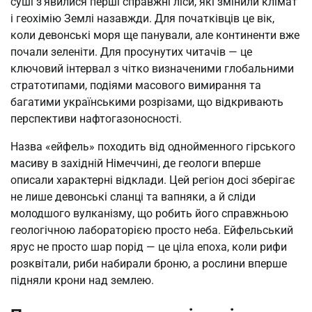
суші з’явилися перші справжні ліси, які змінили клімат
і геохімію Землі назавжди. Для початківців це вік,
коли девонські моря ще панували, але континенти вже
почали зеленіти. Для просунутих читачів — це
ключовий інтервал з чітко визначеними глобальними
стратотипами, подіями масового вимирання та
багатими українськими розрізами, що відкривають
перспективи нафтогазоносності.
Назва «ейфель» походить від однойменного гірського
масиву в західній Німеччині, де геологи вперше
описали характерні відклади. Цей регіон досі зберігає
не лише девонські сланці та вапняки, а й сліди
молодшого вулканізму, що робить його справжньою
геологічною лабораторією просто неба. Ейфельський
ярус не просто шар порід — це ціла епоха, коли рифи
розквітали, риби набирали броню, а рослини вперше
підняли крони над землею.