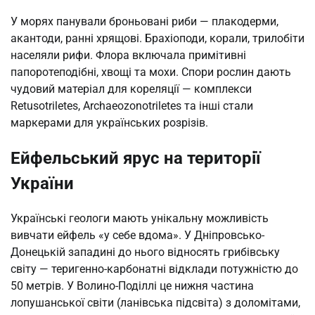
У морях панували броньовані риби — плакодерми,
акантоди, ранні хрящові. Брахіоподи, корали, трилобіти
населяли рифи. Флора включала примітивні
папоротеподібні, хвощі та мохи. Спори рослин дають
чудовий матеріал для кореляції — комплекси
Retusotriletes, Archaeozonotriletes та інші стали
маркерами для українських розрізів.
Ейфельський ярус на території
України
Українські геологи мають унікальну можливість
вивчати ейфель «у себе вдома». У Дніпровсько-
Донецькій западині до нього відносять грибівську
світу — теригенно-карбонатні відклади потужністю до
50 метрів. У Волино-Поділлі це нижня частина
лопушанської світи (ланівська підсвіта) з доломітами,