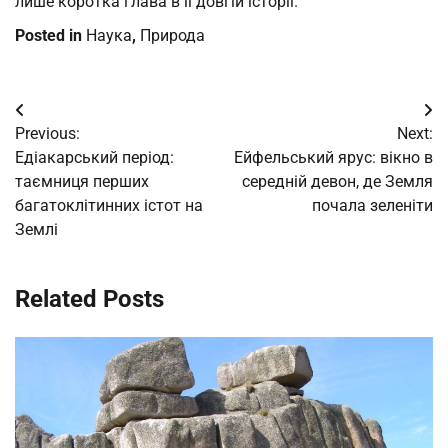
лише коротка глава в її довгій історії.
Posted in
Наука
,
Природа
Post
Previous:
Next:
navigation
Едіакарський період:
Ейфельський ярус: вікно в
таємниця перших
середній девон, де Земля
багатоклітинних істот на
почала зеленіти
Землі
Related Posts