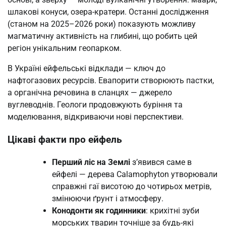
шлакові конуси, озера-кратери. Останні дослідження
(станом на 2025–2026 роки) показують можливу
магматичну активність на глибині, що робить цей
регіон унікальним геопарком.
В Україні ейфельські відклади — ключ до
нафтогазових ресурсів. Евапорити створюють пастки,
а органічна речовина в сланцях — джерело
вуглеводнів. Геологи продовжують буріння та
моделювання, відкриваючи нові перспективи.
Цікаві факти про ейфель
Перший ліс на Землі
з’явився саме в
ейфелі — дерева Calamophyton утворювали
справжні гаї висотою до чотирьох метрів,
змінюючи ґрунт і атмосферу.
Конодонти як годинники
: крихітні зуби
морських тварин точніше за будь-які