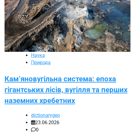
Наука
Природа
Кам’яновугільна система: епоха
гігантських лісів, вугілля та перших
наземних хребетних
dictionarygeo
23.06.2026
0