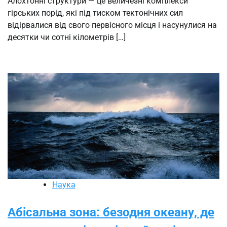
Алохтонні структури — це величезні комплекси
гірських порід, які під тиском тектонічних сил
відірвалися від свого первісного місця і насунулися на
десятки чи сотні кілометрів […]
Наука
Абісальна зона: безодня океану, де