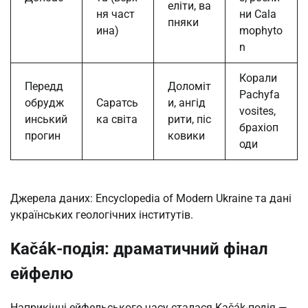
еліти, ва
ня част
ни Cala
пняки
ина)
mophyto
n
Корали
Передд
Доломіт
Pachyfa
обрудж
Саратсь
и, ангід
vosites,
инський
ка світа
рити, піс
брахіоп
прогин
ковики
оди
Джерела даних: Encyclopedia of Modern Ukraine та дані
українських геологічних інститутів.
Kačák-подія: драматичний фінал
ейфелю
Наприкінці ейфельського часу сталася Kačák-подія —