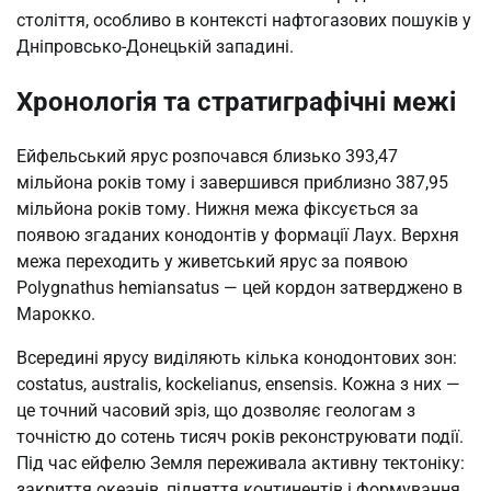
століття, особливо в контексті нафтогазових пошуків у
Дніпровсько-Донецькій западині.
Хронологія та стратиграфічні межі
Ейфельський ярус розпочався близько 393,47
мільйона років тому і завершився приблизно 387,95
мільйона років тому. Нижня межа фіксується за
появою згаданих конодонтів у формації Лаух. Верхня
межа переходить у живетський ярус за появою
Polygnathus hemiansatus — цей кордон затверджено в
Марокко.
Всередині ярусу виділяють кілька конодонтових зон:
costatus, australis, kockelianus, ensensis. Кожна з них —
це точний часовий зріз, що дозволяє геологам з
точністю до сотень тисяч років реконструювати події.
Під час ейфелю Земля переживала активну тектоніку:
закриття океанів, підняття континентів і формування