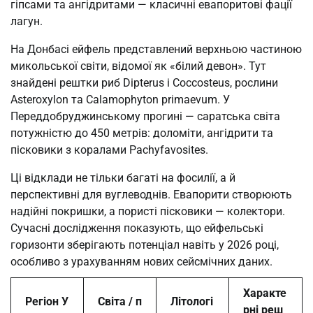
гіпсами та ангідритами — класичні евапоритові фації
лагун.
На Донбасі ейфель представлений верхньою частиною
микольської світи, відомої як «білий девон». Тут
знайдені рештки риб Dipterus і Coccosteus, рослини
Asteroxylon та Calamophyton primaevum. У
Переддобруджинському прогині — саратська світа
потужністю до 450 метрів: доломіти, ангідрити та
пісковики з коралами Pachyfavosites.
Ці відклади не тільки багаті на фосилії, а й
перспективні для вуглеводнів. Евапорити створюють
надійні покришки, а пористі пісковики — колектори.
Сучасні дослідження показують, що ейфельські
горизонти зберігають потенціал навіть у 2026 році,
особливо з урахуванням нових сейсмічних даних.
Характе
Регіон У
Світа / п
Літологі
рні реш