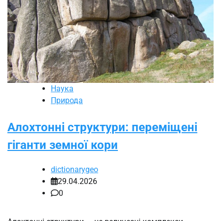
Наука
Природа
Алохтонні структури: переміщені
гіганти земної кори
dictionarygeo
29.04.2026
0