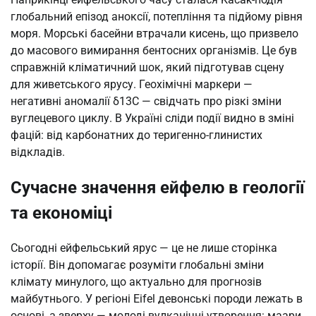
глобальний епізод аноксії, потепління та підйому рівня
моря. Морські басейни втрачали кисень, що призвело
до масового вимирання бентосних організмів. Це був
справжній кліматичний шок, який підготував сцену
для живетського ярусу. Геохімічні маркери —
негативні аномалії δ13C — свідчать про різкі зміни
вуглецевого циклу. В Україні сліди події видно в зміні
фацій: від карбонатних до теригенно-глинистих
відкладів.
Сучасне значення ейфелю в геології
та економіці
Сьогодні ейфельський ярус — це не лише сторінка
історії. Він допомагає розуміти глобальні зміни
клімату минулого, що актуально для прогнозів
майбутнього. У регіоні Eifel девонські породи лежать в
основі, а зверху — молоді вулканічні утворення: маари,