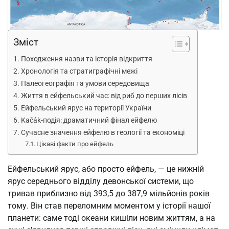
Зміст
Походження назви та історія відкриття
Хронологія та стратиграфічні межі
Палеогеографія та умови середовища
Життя в ейфельський час: від риб до перших лісів
Ейфельський ярус на території України
Kačák-подія: драматичний фінал ейфелю
Сучасне значення ейфелю в геології та економіці
Цікаві факти про ейфель
Ейфельський ярус, або просто ейфель, — це нижній
ярус середнього відділу девонської системи, що
тривав приблизно від 393,5 до 387,9 мільйонів років
тому. Він став переломним моментом у історії нашої
планети: саме тоді океани кишіли новим життям, а на