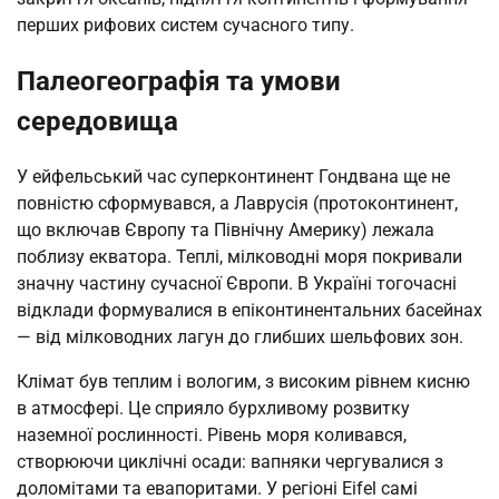
перших рифових систем сучасного типу.
Палеогеографія та умови
середовища
У ейфельський час суперконтинент Гондвана ще не
повністю сформувався, а Лаврусія (протоконтинент,
що включав Європу та Північну Америку) лежала
поблизу екватора. Теплі, мілководні моря покривали
значну частину сучасної Європи. В Україні тогочасні
відклади формувалися в епіконтинентальних басейнах
— від мілководних лагун до глибших шельфових зон.
Клімат був теплим і вологим, з високим рівнем кисню
в атмосфері. Це сприяло бурхливому розвитку
наземної рослинності. Рівень моря коливався,
створюючи циклічні осади: вапняки чергувалися з
доломітами та евапоритами. У регіоні Eifel самі