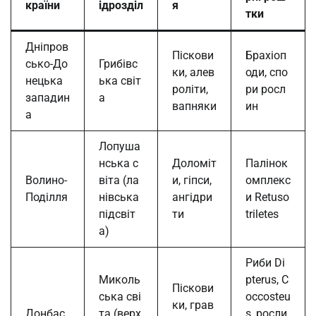
країни
ідрозділ
я
тки
Дніпров
Піскови
Брахіоп
сько-До
Грибівс
ки, алев
оди, спо
нецька
ька світ
роліти,
ри росл
западин
а
вапняки
ин
а
Лопуша
нська с
Доломіт
Палінок
Волино-
віта (ла
и, гіпси,
омплекс
Поділля
нівська
ангідри
и Retuso
підсвіт
ти
triletes
а)
Риби Di
Миколь
pterus, C
Піскови
ська сві
occosteu
ки, грав
Донбас
та (верх
s, росли