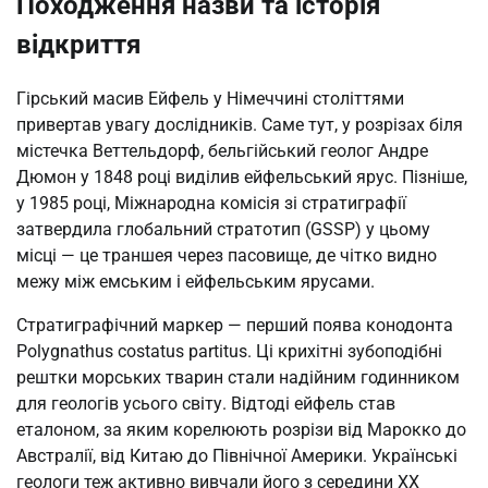
Походження назви та історія
відкриття
Гірський масив Ейфель у Німеччині століттями
привертав увагу дослідників. Саме тут, у розрізах біля
містечка Веттельдорф, бельгійський геолог Андре
Дюмон у 1848 році виділив ейфельський ярус. Пізніше,
у 1985 році, Міжнародна комісія зі стратиграфії
затвердила глобальний стратотип (GSSP) у цьому
місці — це траншея через пасовище, де чітко видно
межу між емським і ейфельським ярусами.
Стратиграфічний маркер — перший поява конодонта
Polygnathus costatus partitus. Ці крихітні зубоподібні
рештки морських тварин стали надійним годинником
для геологів усього світу. Відтоді ейфель став
еталоном, за яким корелюють розрізи від Марокко до
Австралії, від Китаю до Північної Америки. Українські
геологи теж активно вивчали його з середини XX