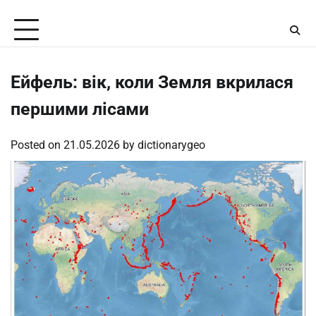
Skip
Friday, August 7, 2026
to
content
Ейфель: вік, коли Земля вкрилася
першими лісами
Posted on
21.05.2026
by
dictionarygeo