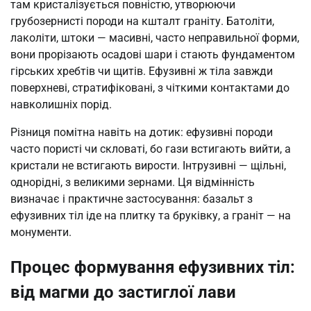
там кристалізується повністю, утворюючи
грубозернисті породи на кшталт граніту. Батоліти,
лаколіти, штоки — масивні, часто неправильної форми,
вони прорізають осадові шари і стають фундаментом
гірських хребтів чи щитів. Ефузивні ж тіла завжди
поверхневі, стратифіковані, з чіткими контактами до
навколишніх порід.
Різниця помітна навіть на дотик: ефузивні породи
часто пористі чи скловаті, бо гази встигають вийти, а
кристали не встигають вирости. Інтрузивні — щільні,
однорідні, з великими зернами. Ця відмінність
визначає і практичне застосування: базальт з
ефузивних тіл іде на плитку та бруківку, а граніт — на
монументи.
Процес формування ефузивних тіл:
від магми до застиглої лави