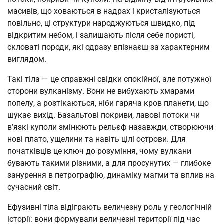
масивів, що ховаються в надрах і кристалізуються
повільно, ці структури народжуються швидко, під
відкритим небом, і залишають після себе пористі,
скловаті породи, які одразу впізнаєш за характерним
виглядом.
Такі тіла — це справжні свідки спокійної, але потужної
сторони вулканізму. Вони не вибухають хмарами
попелу, а розтікаються, ніби гаряча кров планети, що
шукає вихід. Базальтові покриви, лавові потоки чи
в’язкі куполи змінюють рельєф назавжди, створюючи
нові плато, ущелини та навіть цілі острови. Для
початківців це ключ до розуміння, чому вулкани
бувають такими різними, а для просунутих — глибоке
занурення в петрографію, динаміку магми та вплив на
сучасний світ.
Ефузивні тіла відіграють величезну роль у геологічній
історії: вони формували величезні території під час