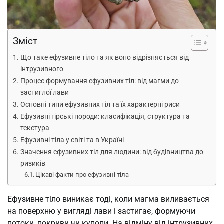
Зміст
Що таке ефузивне тіло та як воно відрізняється від
інтрузивного
Процес формування ефузивних тіл: від магми до
застиглої лави
Основні типи ефузивних тіл та їх характерні риси
Ефузивні гірські породи: класифікація, структура та
текстура
Ефузивні тіла у світі та в Україні
Значення ефузивних тіл для людини: від будівництва до
ризиків
Цікаві факти про ефузивні тіла
Ефузивне тіло виникає тоді, коли магма виливається
на поверхню у вигляді лави і застигає, формуючи
потоки, покриви чи куполи. На відміну від інтрузивних