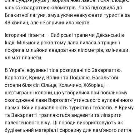
біля Сундхнукура утворили нові лавові поля площею
кілька квадратних кілометрів. Лава підходила до
Блакитної лагуни, змушуючи евакуювати туристів за
48 хвилин, але не спричинила жертв.
Історичні гіганти — Сибірські трапи чи Деканські в
Індії. Мільйони років тому лава лилася з тріщин і
покрила мільйони квадратних кілометрів, змінивши
клімат планети.
В Україні ефузивні тіла розкидані по Закарпаттю,
Карпатах, Криму, Волині та Поділлю. Базальтові
стовпи біля сіл Сільце, Кольчино, Жборівці —
шестигранні колони, що утворилися при повільному
охолодженні лави Вирголат-Гутинського вулканічного
пасма. Вони приваблюють туристів і геологів. У Криму
та Закарпатті трапляються андезити та ліпарити
палеогенового віку. Ці породи використовують як
будівельний матеріал і сировину для кам’яного лиття.