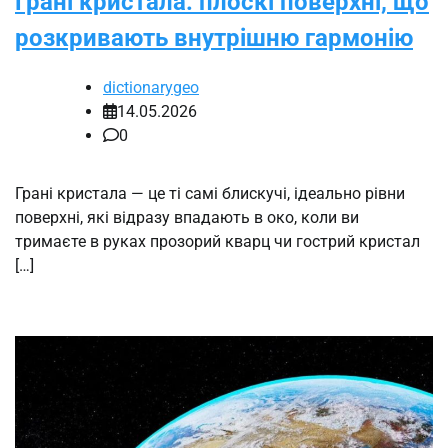
Грані кристала: плоскі поверхні, що
розкривають внутрішню гармонію
dictionarygeo
14.05.2026
0
Грані кристала — це ті самі блискучі, ідеально рівни
поверхні, які відразу впадають в око, коли ви
тримаєте в руках прозорий кварц чи гострий кристал
[…]