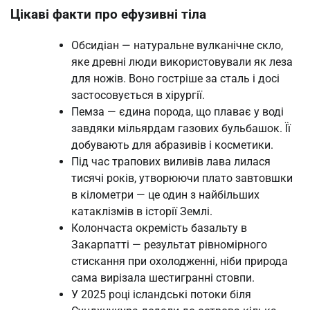
Цікаві факти про ефузивні тіла
Обсидіан — натуральне вулканічне скло,
яке древні люди використовували як леза
для ножів. Воно гостріше за сталь і досі
застосовується в хірургії.
Пемза — єдина порода, що плаває у воді
завдяки мільярдам газових бульбашок. Її
добувають для абразивів і косметики.
Під час трапових виливів лава лилася
тисячі років, утворюючи плато завтовшки
в кілометри — це один з найбільших
катаклізмів в історії Землі.
Колончаста окремість базальту в
Закарпатті — результат рівномірного
стискання при охолодженні, ніби природа
сама вирізала шестигранні стовпи.
У 2025 році ісландські потоки біля