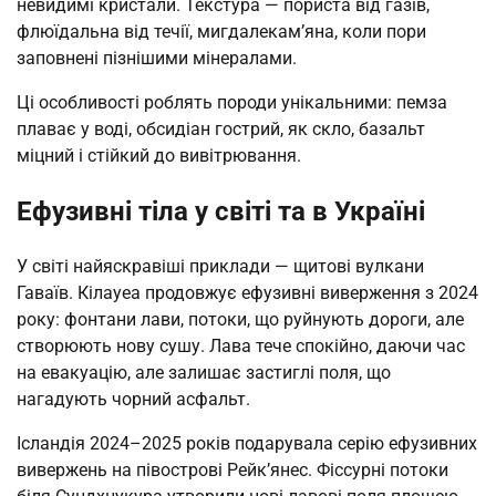
невидимі кристали. Текстура — пориста від газів,
флюїдальна від течії, мигдалекам’яна, коли пори
заповнені пізнішими мінералами.
Ці особливості роблять породи унікальними: пемза
плаває у воді, обсидіан гострий, як скло, базальт
міцний і стійкий до вивітрювання.
Ефузивні тіла у світі та в Україні
У світі найяскравіші приклади — щитові вулкани
Гаваїв. Кілауеа продовжує ефузивні виверження з 2024
року: фонтани лави, потоки, що руйнують дороги, але
створюють нову сушу. Лава тече спокійно, даючи час
на евакуацію, але залишає застиглі поля, що
нагадують чорний асфальт.
Ісландія 2024–2025 років подарувала серію ефузивних
вивержень на півострові Рейк’янес. Фіссурні потоки