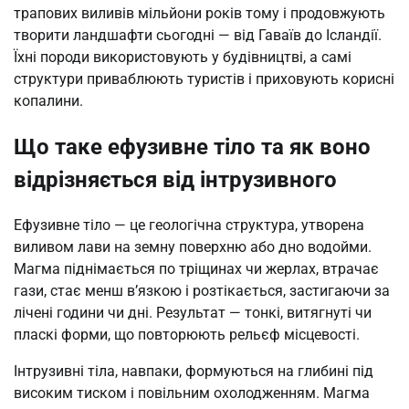
трапових виливів мільйони років тому і продовжують
творити ландшафти сьогодні — від Гаваїв до Ісландії.
Їхні породи використовують у будівництві, а самі
структури приваблюють туристів і приховують корисні
копалини.
Що таке ефузивне тіло та як воно
відрізняється від інтрузивного
Ефузивне тіло — це геологічна структура, утворена
виливом лави на земну поверхню або дно водойми.
Магма піднімається по тріщинах чи жерлах, втрачає
гази, стає менш в’язкою і розтікається, застигаючи за
лічені години чи дні. Результат — тонкі, витягнуті чи
пласкі форми, що повторюють рельєф місцевості.
Інтрузивні тіла, навпаки, формуються на глибині під
високим тиском і повільним охолодженням. Магма