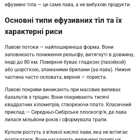
ефузивні тіла — це саме лава, а не вибухові продукти.
Основні типи ефузивних тіл та їх
характерні риси
Лавові потоки — найпоширеніша форма. Вони
заповнюють пониження рельєфу, витягнуті в довжину,
іноді до 80 км. Поверхня буває гладкою (пахойхой)
або шорсткою, зламаними брилами (аа-лава). Нижня
частина часто скловата, верхня — пориста.
Лавові покриви виникають при масових виливах
базальтів з тріщин. Вони покривають тисячі
квадратних кілометрів, створюючи плато. Класичний
приклад — Середньо-Сибірське плоскогір’я, де лава
лилася мільйони років і сформувала трапи.
Куполи ростуть з в’язкої кислої лави, яка не встигає
розтікатися. Вони нагадують величезні пухирі чи