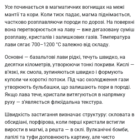
Усе починається в магматичних вогнищах на межі
мантії та кори. Коли тиск падає, магма піднімається,
частково розплавляючи породи по дорозі. На поверхні
вона перетворюється на лаву — вже дегазовану суміш
розплаву, кристалів і залишкових газів. Температура
лави сягає 700–1200 °C залежно від складу.
Основні — базальтові лави рідкі, течуть швидко, на
десятки кілометрів, утворюючи тонкі покриви. Кислі —
в’язкі, як смола, зупиняються швидко і формують
куполи чи короткі потоки. Під час охолодження гази
утворюють бульбашки, що залишають пори в породі.
Якщо лава тече, кристали витягуються в напрямку
руху — з’являється флюїдальна текстура.
Швидкість застигання визначає структуру: скловата в
обсидіані, порфірова, коли перші кристали встигли
вирости в магмі, а решта — в склі. Вулканічні бомби,
лапілі та туфи доповнюють картину, але чисто