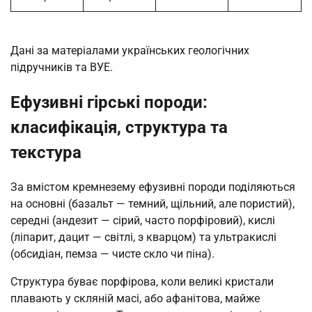
Дані за матеріалами українських геологічних
підручників та ВУЕ.
Ефузивні гірські породи:
класифікація, структура та
текстура
За вмістом кремнезему ефузивні породи поділяються
на основні (базальт — темний, щільний, але пористий),
середні (андезит — сірий, часто порфіровий), кислі
(ліпарит, дацит — світлі, з кварцом) та ультракислі
(обсидіан, пемза — чисте скло чи піна).
Структура буває порфірова, коли великі кристали
плавають у скляній масі, або афанітова, майже