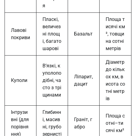
я
Пласкі,
Площа т
величез
исячі км
Лавові
ні площ
Базальт
², товщи
покриви
і, багато
на сотні
шарові
метрів
Діаметр
В’язкі, к
до кільк
уполопо
Ліпарит,
ох км, в
Куполи
дібні, ча
дацит
исота со
сто з трі
тні метр
щинами
ів
Інтрузи
Глибинн
Площа с
вні (для
і, масив
Граніт, г
отні–ти
порівня
ні, грубо
абро
сячі км²
ння)
зернисті