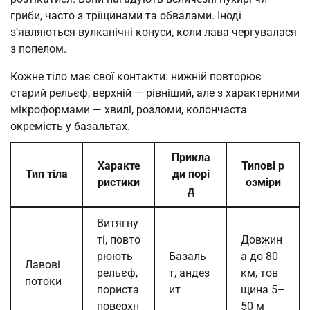
гриби, часто з тріщинами та обвалами. Іноді
з’являються вулканічні конуси, коли лава чергувалася
з попелом.
Кожне тіло має свої контакти: нижній повторює
старий рельєф, верхній — рівніший, але з характерними
мікроформами — хвилі, розломи, колончаста
окремість у базальтах.
Прикла
Характе
Типові р
Тип тіла
ди порі
ристики
озміри
д
Витягну
ті, повто
Довжин
рюють
Базаль
а до 80
Лавові
рельєф,
т, андез
км, тов
потоки
пориста
ит
щина 5–
поверхн
50 м