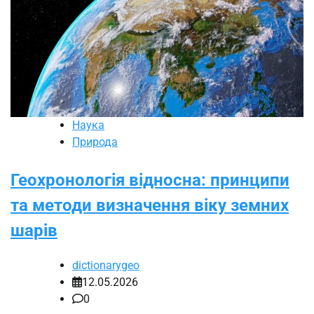
Наука
Природа
Геохронологія відносна: принципи
та методи визначення віку земних
шарів
dictionarygeo
12.05.2026
0