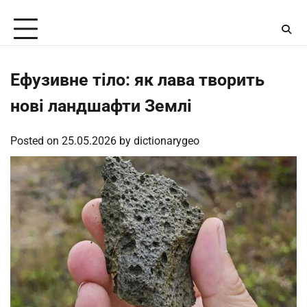
Skip
Thursday, August 6, 2026
to
content
Ефузивне тіло: як лава творить
нові ландшафти Землі
Posted on
25.05.2026
by
dictionarygeo