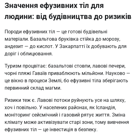
Значення ефузивних тіл для
людини: від будівництва до ризиків
Породи ефузивних тіл — це готові будівельні
матеріали. Базальтова бруківка стійка до морозу,
андезит — до кислот. У Закарпатті їх добувають для
доріг і облицювання.
Туризм процвітає: базальтові стовпи, лавові печери,
чорні пляжі Гаваїв приваблюють мільйони. Науково —
це вікно в процеси Землі, бо ефузивні тіла зберігають
первинний склад магми.
Ризики теж є. Лавові потоки руйнують усе на шляху,
хоч і повільно. У населених районах, як Ісландія,
моніторинг сейсмічний і газовий рятує життя. Зміна
клімату може активізувати старі зони, тому вивчення
ефузивних тіл — це інвестиція в безпеку.