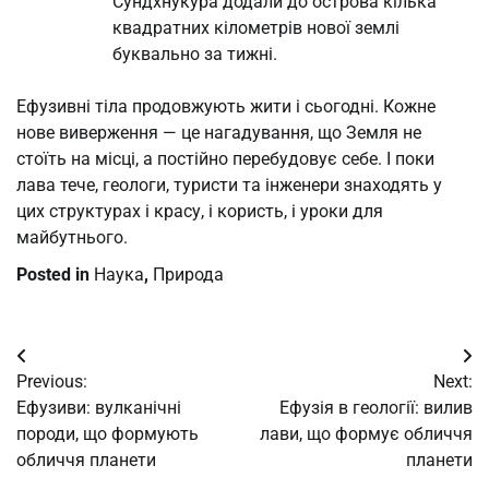
Сундхнукура додали до острова кілька
квадратних кілометрів нової землі
буквально за тижні.
Ефузивні тіла продовжують жити і сьогодні. Кожне
нове виверження — це нагадування, що Земля не
стоїть на місці, а постійно перебудовує себе. І поки
лава тече, геологи, туристи та інженери знаходять у
цих структурах і красу, і користь, і уроки для
майбутнього.
Posted in
Наука
,
Природа
Post
Previous:
Next:
navigation
Ефузиви: вулканічні
Ефузія в геології: вилив
породи, що формують
лави, що формує обличчя
обличчя планети
планети