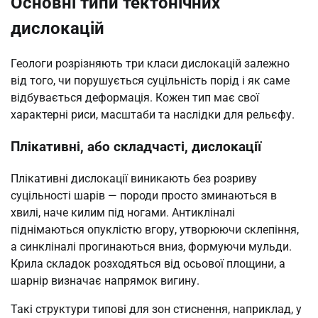
Основні типи тектонічних
дислокацій
Геологи розрізняють три класи дислокацій залежно
від того, чи порушується суцільність порід і як саме
відбувається деформація. Кожен тип має свої
характерні риси, масштаби та наслідки для рельєфу.
Плікативні, або складчасті, дислокації
Плікативні дислокації виникають без розриву
суцільності шарів — породи просто зминаються в
хвилі, наче килим під ногами. Антикліналі
піднімаються опуклістю вгору, утворюючи склепіння,
а синкліналі прогинаються вниз, формуючи мульди.
Крила складок розходяться від осьової площини, а
шарнір визначає напрямок вигину.
Такі структури типові для зон стиснення, наприклад, у