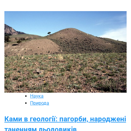
Наука
Природа
Ками в геології: пагорби, народжені
таненням льодовиків