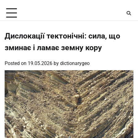
Skip
Sunday, August 9, 2026
to
content
Дислокації тектонічні: сила, що
зминає і ламає земну кору
Posted on
19.05.2026
by
dictionarygeo