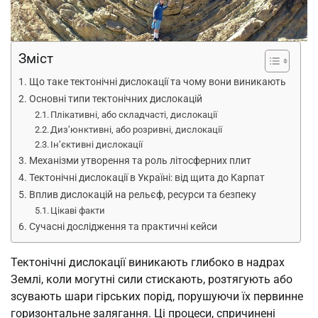
Зміст
Що таке тектонічні дислокації та чому вони виникають
Основні типи тектонічних дислокацій
Плікативні, або складчасті, дислокації
Диз’юнктивні, або розривні, дислокації
Ін’єктивні дислокації
Механізми утворення та роль літосферних плит
Тектонічні дислокації в Україні: від щита до Карпат
Вплив дислокацій на рельєф, ресурси та безпеку
Цікаві факти
Сучасні дослідження та практичні кейси
Тектонічні дислокації виникають глибоко в надрах
Землі, коли могутні сили стискають, розтягують або
зсувають шари гірських порід, порушуючи їх первинне
горизонтальне залягання. Ці процеси, спричинені