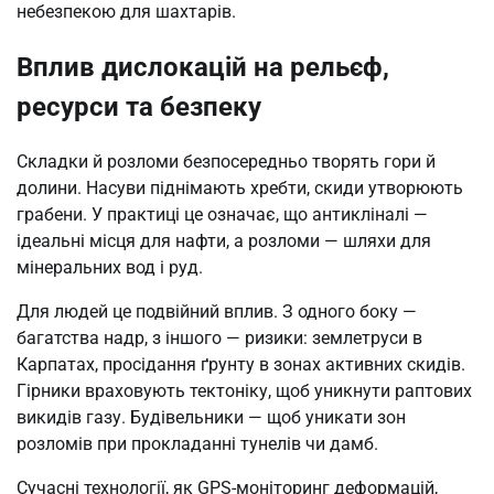
небезпекою для шахтарів.
Вплив дислокацій на рельєф,
ресурси та безпеку
Складки й розломи безпосередньо творять гори й
долини. Насуви піднімають хребти, скиди утворюють
грабени. У практиці це означає, що антикліналі —
ідеальні місця для нафти, а розломи — шляхи для
мінеральних вод і руд.
Для людей це подвійний вплив. З одного боку —
багатства надр, з іншого — ризики: землетруси в
Карпатах, просідання ґрунту в зонах активних скидів.
Гірники враховують тектоніку, щоб уникнути раптових
викидів газу. Будівельники — щоб уникати зон
розломів при прокладанні тунелів чи дамб.
Сучасні технології, як GPS-моніторинг деформацій,