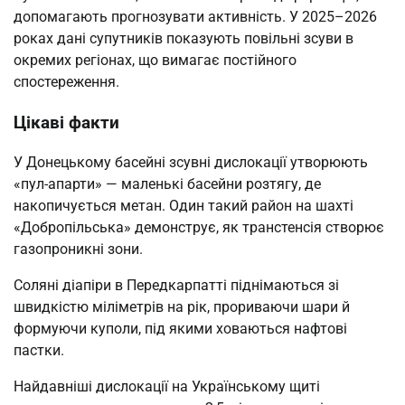
допомагають прогнозувати активність. У 2025–2026
роках дані супутників показують повільні зсуви в
окремих регіонах, що вимагає постійного
спостереження.
Цікаві факти
У Донецькому басейні зсувні дислокації утворюють
«пул-апарти» — маленькі басейни розтягу, де
накопичується метан. Один такий район на шахті
«Добропільська» демонструє, як транстенсія створює
газопроникні зони.
Соляні діапіри в Передкарпатті піднімаються зі
швидкістю міліметрів на рік, прориваючи шари й
формуючи куполи, під якими ховаються нафтові
пастки.
Найдавніші дислокації на Українському щиті