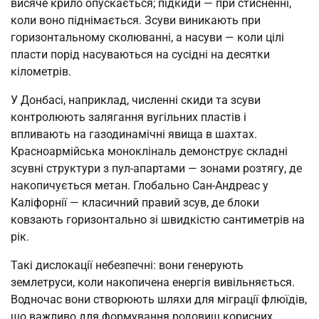
висяче крило опускається; підкиди — при стисненні,
коли воно піднімається. Зсуви виникають при
горизонтальному сколюванні, а насуви — коли цілі
пласти порід насуваються на сусідні на десятки
кілометрів.
У Донбасі, наприклад, численні скиди та зсуви
контролюють залягання вугільних пластів і
впливають на газодинамічні явища в шахтах.
Красноармійська монокліналь демонструє складні
зсувні структури з пул-апартами — зонами розтягу, де
накопичується метан. Глобально Сан-Андреас у
Каліфорнії — класичний правий зсув, де блоки
ковзають горизонтально зі швидкістю сантиметрів на
рік.
Такі дислокації небезпечні: вони генерують
землетруси, коли накопичена енергія вивільняється.
Водночас вони створюють шляхи для міграції флюїдів,
що важливо для формування родовищ корисних