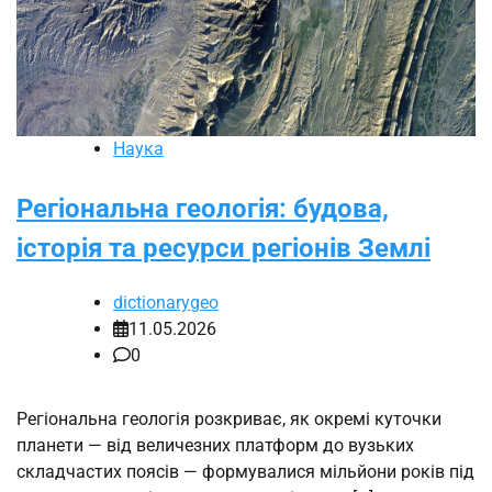
Наука
Регіональна геологія: будова,
історія та ресурси регіонів Землі
dictionarygeo
11.05.2026
0
Регіональна геологія розкриває, як окремі куточки
планети — від величезних платформ до вузьких
складчастих поясів — формувалися мільйони років під