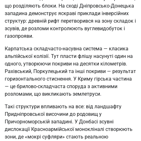
що розділяють блоки. На сході Дніпровсько-Донецька
западина демонструє яскраві приклади інверсійних
структур: древній рифт перетворився на зону складок і
зсувів, де розломи контролюють вуглевидобуток і
газопрояви.
Карпатська складчасто-насувна система — класика
альпійської колізії. Тут пласти флішу насунуті один на
одного, утворюючи покриви на десятки кілометрів.
Рахівський, Поркулецький та інші покриви — результат
горизонтального стиснення. У Криму гірська частина
— це брилово-складчаста споруда з активними
розломами, що викликають землетруси.
Такі структури впливають на все: від ландшафту
Придніпровської височини до родовищ у
Причорноморській западині. У Донбасі зсувні
дислокації Красноармійської монокліналі створюють
зони, де «мокрі суфляри» стають реальною