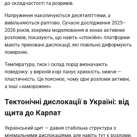
до складчастості та розривів.
Напруження накопичуються десятиліттями, а
вивільняються раптово. Сучасні дослідження 2025–
2026 років, зокрема моделювання в зонах активних
розломів, показують, що навіть «спокійні» платформи
мають приховані дислокації, які повільно деформують
поверхню.
Температура, тиск і склад порід визначають
поведінку: у верхній корі панує крихкість, нижче —
пластичність. Це пояснює, чому одні розломи активні,
а інші «заморожені».
Тектонічні дислокації в Україні: від
щита до Карпат
Український щит — давня стабільна структура з
мінімальними дислокаціями, але навіть тут є розломи,