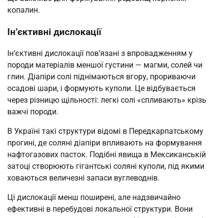
копалин.
Ін’єктивні дислокації
Ін’єктивні дислокації пов’язані з впровадженням у
породи матеріалів меншої густини — магми, солей чи
глин. Діапіри солі піднімаються вгору, прориваючи
осадові шари, і формують куполи. Це відбувається
через різницю щільності: легкі солі «спливають» крізь
важчі породи.
В Україні такі структури відомі в Передкарпатському
прогині, де соляні діапіри впливають на формування
нафтогазових пасток. Подібні явища в Мексиканській
затоці створюють гігантські соляні куполи, під якими
ховаються величезні запаси вуглеводнів.
Ці дислокації менш поширені, але надзвичайно
ефективні в перебудові локальної структури. Вони