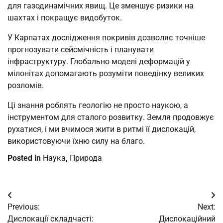
для газодинамічних явищ. Це зменшує ризики на
шахтах і покращує видобуток.
У Карпатах дослідження покривів дозволяє точніше
прогнозувати сейсмічність і планувати
інфраструктуру. Глобально моделі деформацій у
мілонітах допомагають розуміти поведінку великих
розломів.
Ці знання роблять геологію не просто наукою, а
інструментом для сталого розвитку. Земля продовжує
рухатися, і ми вчимося жити в ритмі її дислокацій,
використовуючи їхню силу на благо.
Posted in
Наука
,
Природа
Post
Previous:
Next:
navigation
Дислокації складчасті:
Дислокаційний