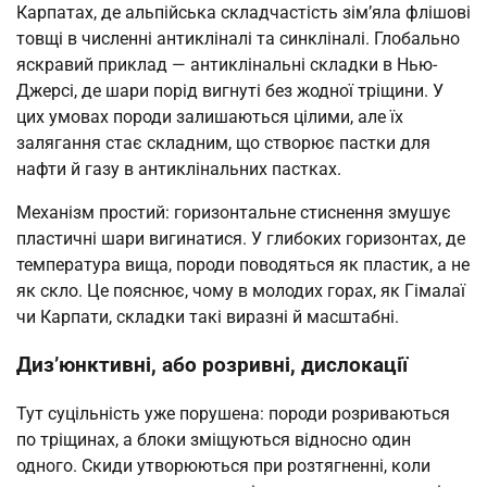
Карпатах, де альпійська складчастість зім’яла флішові
товщі в численні антикліналі та синкліналі. Глобально
яскравий приклад — антиклінальні складки в Нью-
Джерсі, де шари порід вигнуті без жодної тріщини. У
цих умовах породи залишаються цілими, але їх
залягання стає складним, що створює пастки для
нафти й газу в антиклінальних пастках.
Механізм простий: горизонтальне стиснення змушує
пластичні шари вигинатися. У глибоких горизонтах, де
температура вища, породи поводяться як пластик, а не
як скло. Це пояснює, чому в молодих горах, як Гімалаї
чи Карпати, складки такі виразні й масштабні.
Диз’юнктивні, або розривні, дислокації
Тут суцільність уже порушена: породи розриваються
по тріщинах, а блоки зміщуються відносно один
одного. Скиди утворюються при розтягненні, коли