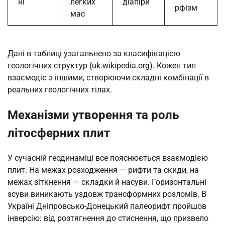
ні
легких
діапіри
рфізм
мас
Дані в таблиці узагальнено за класифікацією
геологічних структур (uk.wikipedia.org). Кожен тип
взаємодіє з іншими, створюючи складні комбінації в
реальних геологічних тілах.
Механізми утворення та роль
літосферних плит
У сучасній геодинаміці все пояснюється взаємодією
плит. На межах розходження — рифти та скиди, на
межах зіткнення — складки й насуви. Горизонтальні
зсуви виникають уздовж трансформних розломів. В
Україні Дніпровсько-Донецький палеорифт пройшов
інверсію: від розтягнення до стиснення, що призвело