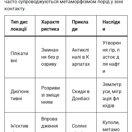
часто супроводжуються метаморфізмом порід у зоні
контакту.
Тип дис
Характе
Прикла
Наслідк
локації
ристика
ди
и
Утворен
Зминан
Антиклі
ня гір, п
Плікати
ня без р
налі в К
асток д
вні
озриву
арпатах
ля нафт
и
Землетр
Розриви
Диз’юнк
Скиди в
уси, мігр
зі зміще
тивні
Донбасі
ація фл
нням
юїдів
Впрова
Куполи,
Ін’єктив
дження
Соляні
метамо