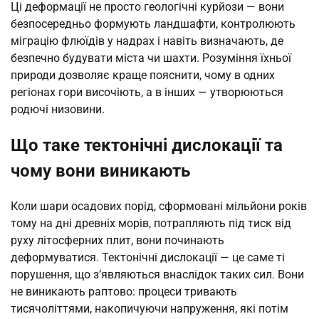
Ці деформації не просто геологічні курйози — вони
безпосередньо формують ландшафти, контролюють
міграцію флюїдів у надрах і навіть визначають, де
безпечно будувати міста чи шахти. Розуміння їхньої
природи дозволяє краще пояснити, чому в одних
регіонах гори височіють, а в інших — утворюються
родючі низовини.
Що таке тектонічні дислокації та
чому вони виникають
Коли шари осадових порід, сформовані мільйони років
тому на дні древніх морів, потрапляють під тиск від
руху літосферних плит, вони починають
деформуватися. Тектонічні дислокації — це саме ті
порушення, що з’являються внаслідок таких сил. Вони
не виникають раптово: процеси тривають
тисячоліттями, накопичуючи напруження, які потім