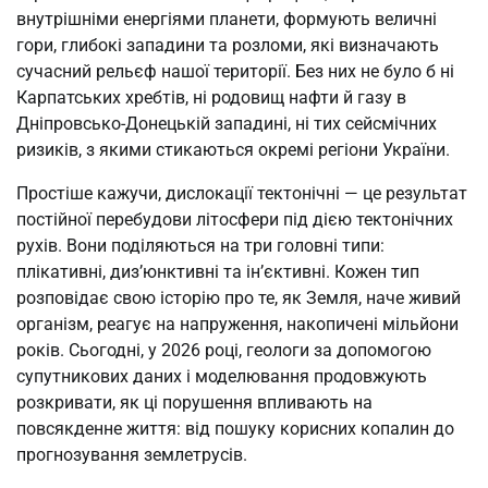
внутрішніми енергіями планети, формують величні
гори, глибокі западини та розломи, які визначають
сучасний рельєф нашої території. Без них не було б ні
Карпатських хребтів, ні родовищ нафти й газу в
Дніпровсько-Донецькій западині, ні тих сейсмічних
ризиків, з якими стикаються окремі регіони України.
Простіше кажучи, дислокації тектонічні — це результат
постійної перебудови літосфери під дією тектонічних
рухів. Вони поділяються на три головні типи:
плікативні, диз’юнктивні та ін’єктивні. Кожен тип
розповідає свою історію про те, як Земля, наче живий
організм, реагує на напруження, накопичені мільйони
років. Сьогодні, у 2026 році, геологи за допомогою
супутникових даних і моделювання продовжують
розкривати, як ці порушення впливають на
повсякденне життя: від пошуку корисних копалин до
прогнозування землетрусів.