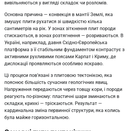
вивільняються у вигляді складок чи розломів.
Основна причина — конвекція в мантії Землі, яка
змушує плити рухатися зі швидкістю кілька
сантиметрів на рік. У зонах зіткнення плит породи
стискаються, в зонах розтягнення — розриваються. В
Україні, наприклад, давня Східно-Європейська
платформа з її стабільним фундаментом контрастує з
активними рухливими поясами Карпат і Криму, де
дислокації проявляються особливо яскраво.
Ці процеси пов’язані з плитовою тектонікою, яка
пояснює більшість сучасних геологічних явищ.
Напруження передаються через товщу кори, і породи
реагують по-різному: пластичні шари зминаються в
складки, крихкі — тріскаються. Результат —
кардинальна зміна первинної структури, яка колись
була майже горизонтальною.