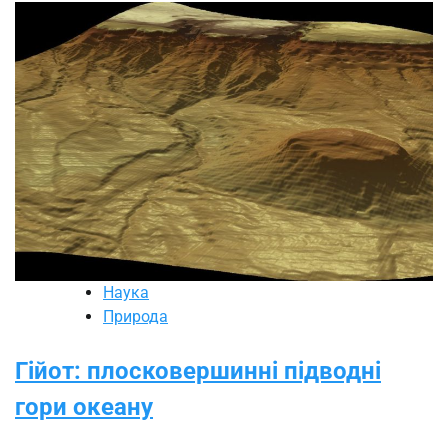
Наука
Природа
Гійот: плосковершинні підводні
гори океану