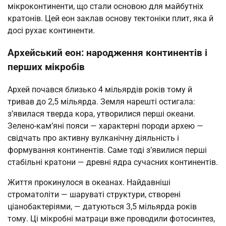
мікроконтиненти, що стали основою для майбутніх
кратонів. Цей еон заклав основу тектоніки плит, яка й
досі рухає континенти.
Архейський еон: народження континентів і
перших мікробів
Архей почався близько 4 мільярдів років тому й
тривав до 2,5 мільярда. Земля нарешті остигала:
з’явилася тверда кора, утворилися перші океани.
Зелено-кам’яні пояси — характерні породи архею —
свідчать про активну вулканічну діяльність і
формування континентів. Саме тоді з’явилися перші
стабільні кратони — древні ядра сучасних континентів.
Життя прокинулося в океанах. Найдавніші
строматоліти — шаруваті структури, створені
ціанобактеріями, — датуються 3,5 мільярда років
тому. Ці мікробні матраци вже проводили фотосинтез,