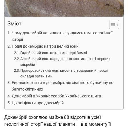
Зміст
Чому докембрій називають фундаментом геологічної
історії
Поділ докембрію на три великі еони
Гадейський еон: пекло молодої Землі
Архейський еон: народження континентів і перших
мікробів
Протерозойський еон: кисень, льодовики й перші
складні організми
Еволюція життя в докембрії: від хімічного бульйону до
багатоклітинних
Докембрій в Україні: скарби Українського щита
Цікаві факти про докембрій
Докембрій охоплює майже 88 відсотків усієї
геологічної історії нашої планети — від моменту її