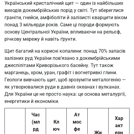
Український кристалічний щит — один із найбільших
виходів докембрійських порід у світі. Тут збереглися
граніти, гнейси, амфіболіти й залізисті кварцити віком
понад 3 мільярди років. Саме ці породи формують
основу Центральної України, впливаючи на рельєф,
річкову мережу й навіть ґрунти.
Щит багатий на корисні копалини: понад 70% запасів
залізних руд України пов’язано з докембрійськими
джеспілітами Криворізького басейну. Тут також
марганець, хром, уран, графіт і вогнетривкі глини.
Геологи вивчають щит, щоб зрозуміти металогенію —
як утворювалися руди в давніх океанах і вулканах.
Для України це не просто наука: це основа металургії,
енергетики й економіки.
Час
Ат
Хар
(мл
Кл
мос
акт
рд
юч
фе
Жи
ерн