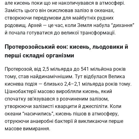
але кисень поки що не накопичувався в атмосфері.
Замість цього він окислював залізо в океанах,
створюючи передумови для майбутніх рудних
родовищ. Архей — це час, коли Земля набула “дихання”
й почала готуватися до великої трансформації.
Протерозойський еон: кисень, льодовики й
перші складні організми
Протерозой, від 2,5 мільярда до 541 мільйона років
тому, став найдинамічнішим. Тут відбулася Велика
киснева подія — близько 2,4–2,1 мільярда років тому.
Ціанобактерії масово виробляли кисень, який
спочатку зв’язувався з розчиненим залізом,
утворюючи залізисті кварцити й джеспіліти. Коли
океани “насичились”, кисень пішов в атмосферу,
отруюючи анаеробні бактерії й викликаючи перше
масове вимирання.