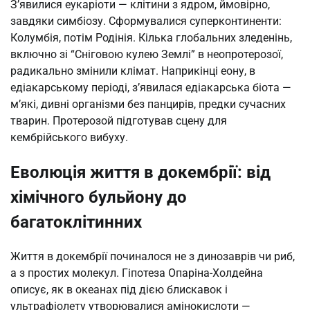
З’явилися еукаріоти — клітини з ядром, ймовірно,
завдяки симбіозу. Сформувалися суперконтиненти:
Колумбія, потім Родінія. Кілька глобальних зледенінь,
включно зі “Сніговою кулею Землі” в неопротерозої,
радикально змінили клімат. Наприкінці еону, в
едіакарському періоді, з’явилася едіакарська біота —
м’які, дивні організми без панцирів, предки сучасних
тварин. Протерозой підготував сцену для
кембрійського вибуху.
Еволюція життя в докембрії: від
хімічного бульйону до
багатоклітинних
Життя в докембрії починалося не з динозаврів чи риб,
а з простих молекул. Гіпотеза Опаріна-Холдейна
описує, як в океанах під дією блискавок і
ультрафіолету утворювалися амінокислоти —