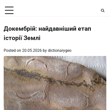
Skip
Saturday, August 8, 2026
to
content
Докембрій: найдавніший етап
історії Землі
Posted on
20.05.2026
by
dictionarygeo