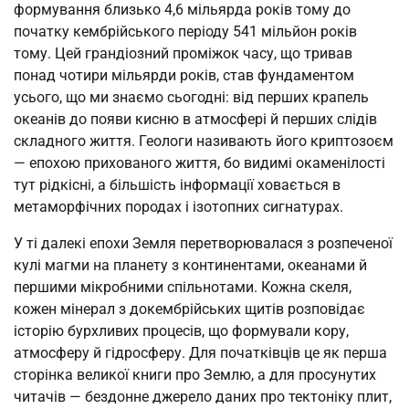
формування близько 4,6 мільярда років тому до
початку кембрійського періоду 541 мільйон років
тому. Цей грандіозний проміжок часу, що тривав
понад чотири мільярди років, став фундаментом
усього, що ми знаємо сьогодні: від перших крапель
океанів до появи кисню в атмосфері й перших слідів
складного життя. Геологи називають його криптозоєм
— епохою прихованого життя, бо видимі окаменілості
тут рідкісні, а більшість інформації ховається в
метаморфічних породах і ізотопних сигнатурах.
У ті далекі епохи Земля перетворювалася з розпеченої
кулі магми на планету з континентами, океанами й
першими мікробними спільнотами. Кожна скеля,
кожен мінерал з докембрійських щитів розповідає
історію бурхливих процесів, що формували кору,
атмосферу й гідросферу. Для початківців це як перша
сторінка великої книги про Землю, а для просунутих
читачів — бездонне джерело даних про тектоніку плит,