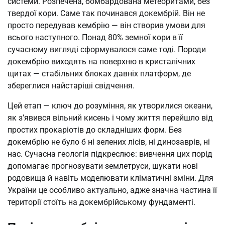
системи. Розпечена, бомбардована метеоритами, без
твердої кори. Саме так починався докембрій. Він не
просто передував кембрію — він створив умови для
всього наступного. Понад 80% земної кори в її
сучасному вигляді сформувалося саме тоді. Породи
докембрію виходять на поверхню в кристалічних
щитах — стабільних блоках давніх платформ, де
збереглися найстаріші свідчення.
Цей етап — ключ до розуміння, як утворилися океани,
як з’явився вільний кисень і чому життя перейшло від
простих прокаріотів до складніших форм. Без
докембрію не було б ні зелених лісів, ні динозаврів, ні
нас. Сучасна геологія підкреслює: вивчення цих порід
допомагає прогнозувати землетруси, шукати нові
родовища й навіть моделювати кліматичні зміни. Для
України це особливо актуально, адже значна частина її
території стоїть на докембрійському фундаменті.