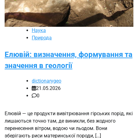
Наука
Природа
Елювій: визначення, формування та
значення в геології
dictionarygeo
21.05.2026
0
Елювій — це продукти вивітрювання гірських порід, які
лишаються точно там, де виникли, без жодного
перенесення вітром, водою чи льодом. Вони
зберігають риси материнської породи, […]