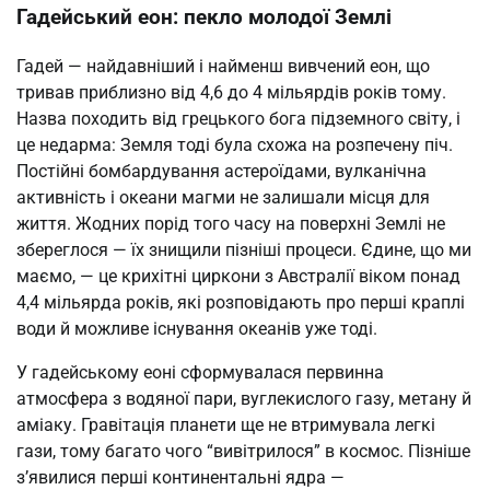
Гадейський еон: пекло молодої Землі
Гадей — найдавніший і найменш вивчений еон, що
тривав приблизно від 4,6 до 4 мільярдів років тому.
Назва походить від грецького бога підземного світу, і
це недарма: Земля тоді була схожа на розпечену піч.
Постійні бомбардування астероїдами, вулканічна
активність і океани магми не залишали місця для
життя. Жодних порід того часу на поверхні Землі не
збереглося — їх знищили пізніші процеси. Єдине, що ми
маємо, — це крихітні циркони з Австралії віком понад
4,4 мільярда років, які розповідають про перші краплі
води й можливе існування океанів уже тоді.
У гадейському еоні сформувалася первинна
атмосфера з водяної пари, вуглекислого газу, метану й
аміаку. Гравітація планети ще не втримувала легкі
гази, тому багато чого “вивітрилося” в космос. Пізніше
з’явилися перші континентальні ядра —