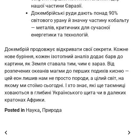
нашої частини Євразії.
Докембрійські руди дають понад 90%
світового урану й значну частину кобальту
— металів, критичних для сучасної
енергетики та технологій.
Докембрій продовжує відкривати свої секрети. Кожне
нове буріння, кожен ізотопний аналіз додає барв до
картини, як Земля ставала тим, чим є зараз. Від
розпечених океанів магми до перших подихів кисню —
цей еон лишив нам не просто породи, а цілий світ, на
якому ми стоїмо сьогодні. І хто знає, які ще таємниці
ховаються в глибині Українського щита чи в далеких
кратонах Африки.
Posted in
Наука
,
Природа
Post