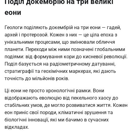
Поділ докембрію на три великі
еони
Геологи поділяють докембрій на три еони — гадей,
архей і протерозой. Кожен з них — це ціла епоха з
унікальними процесами, що змінювали обличчя
планети. Переходи між ними позначені глобальними
подіями: від формування кори до кисневої революції.
Поділ базується на радіометричному датуванні,
стратиграфії та геохімічних маркерах, які дають
точність до мільйонів років.
Ці еони не просто хронологічні рамки. Вони
відображають еволюцію від пекельного хаосу до
стабільних умов, де могло розвиватися життя. Кожен
еон приніс свої породи, кліматичні зрушення та
біологічні інновації, які ми бачимо в сучасних
відкладах.