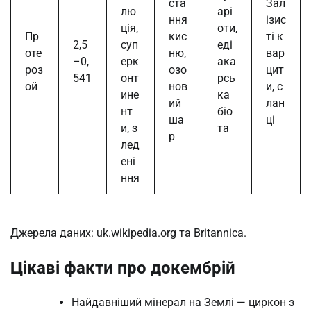
ста
Зал
лю
арі
ння
ізис
ція,
оти,
Пр
кис
ті к
2,5
суп
еді
оте
ню,
вар
–0,
ерк
ака
роз
озо
цит
541
онт
рсь
ой
нов
и, с
ине
ка
ий
лан
нт
біо
ша
ці
и, з
та
р
лед
ені
ння
Джерела даних: uk.wikipedia.org та Britannica.
Цікаві факти про докембрій
Найдавніший мінерал на Землі — циркон з