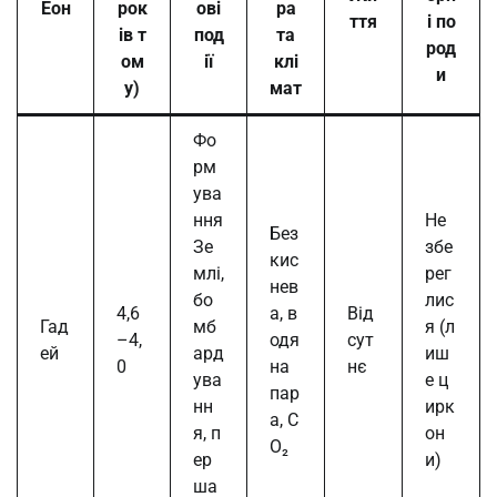
Еон
рок
ові
ра
ття
і по
ів т
под
та
род
ом
ії
клі
и
у)
мат
Фо
рм
ува
ння
Не
Без
Зе
збе
кис
млі,
рег
нев
бо
лис
4,6
а, в
Від
Гад
мб
я (л
–4,
одя
сут
ей
ард
иш
0
на
нє
ува
е ц
пар
нн
ирк
а, C
я, п
он
O₂
ер
и)
ша