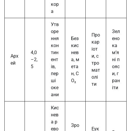
кор
а
Утв
оре
Зел
Про
ння
Без
ено
кар
кон
кис
ка
іот
4,0
тин
нев
м’я
Арх
и, с
–2,
ент
а, м
ні п
ей
тро
5
ів,
ета
ояс
мат
пер
н, C
и, г
олі
ші
O₂
ран
ти
оке
іти
ани
Кис
нев
а р
Зро
ево
Еук