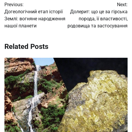
Previous:
Next:
navigation
Догеологічний етап історії
Долерит: що це за гірська
Землі: вогняне народження
порода, її властивості,
нашої планети
родовища та застосування
Related Posts