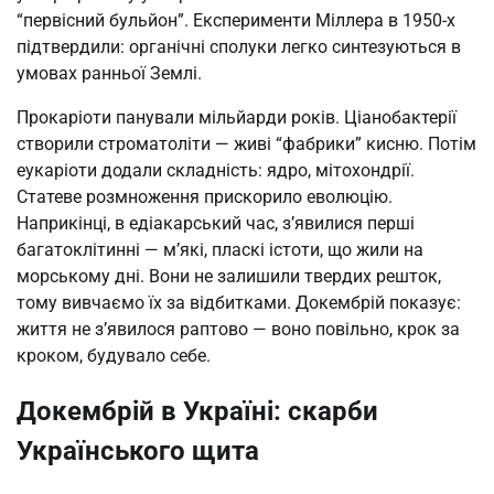
“первісний бульйон”. Експерименти Міллера в 1950-х
підтвердили: органічні сполуки легко синтезуються в
умовах ранньої Землі.
Прокаріоти панували мільйарди років. Ціанобактерії
створили строматоліти — живі “фабрики” кисню. Потім
еукаріоти додали складність: ядро, мітохондрії.
Статеве розмноження прискорило еволюцію.
Наприкінці, в едіакарський час, з’явилися перші
багатоклітинні — м’які, пласкі істоти, що жили на
морському дні. Вони не залишили твердих решток,
тому вивчаємо їх за відбитками. Докембрій показує:
життя не з’явилося раптово — воно повільно, крок за
кроком, будувало себе.
Докембрій в Україні: скарби
Українського щита