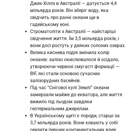
Джек-Хіллз в Австралії — датується 4,4
мільярда років. Він зберіг воду, яка
свідчить про ранні океани ще в
гадейському еоні.
Строматоліти з Австралії — найстаріші
свідчення життя. Їм 3,5 мільярда років, і
вони досі ростуть у деяких солоних озерах.
Велика киснева подія змінила колір
океанів: залізо окислювалося й осідало,
утворюючи червоні смугасті формації —
BIF, які стали основою сучасних
залізорудних басейнів.
Під час “Снігової кулі Землі” океани
замерзали майже до екватора, але життя
вижило під льодом завдяки
геотермальним джерелам.
В Українському щиті є породи, старші за
3,7 мільярда років. Вони ховають у собі
секрети перших континентальних ядер