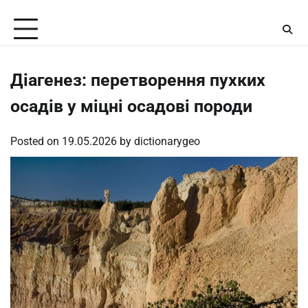
Skip
Saturday, August 8, 2026
to
content
Діагенез: перетворення пухких
осадів у міцні осадові породи
Posted on
19.05.2026
by
dictionarygeo