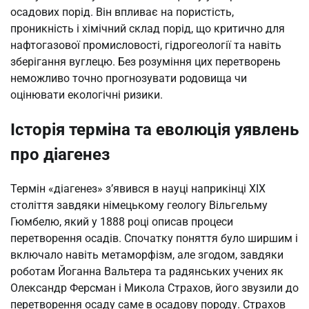
осадових порід. Він впливає на пористість,
проникність і хімічний склад порід, що критично для
нафтогазової промисловості, гідрогеології та навіть
зберігання вуглецю. Без розуміння цих перетворень
неможливо точно прогнозувати родовища чи
оцінювати екологічні ризики.
Історія терміна та еволюція уявлень
про діагенез
Термін «діагенез» з’явився в науці наприкінці XIX
століття завдяки німецькому геологу Вільгельму
Гюмбелю, який у 1888 році описав процеси
перетворення осадів. Спочатку поняття було ширшим і
включало навіть метаморфізм, але згодом, завдяки
роботам Йоганна Вальтера та радянських учених як
Олександр Ферсман і Микола Страхов, його звузили до
перетворення осаду саме в осадову породу. Страхов