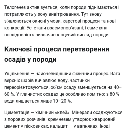
Телогенез активізується, коли породи піднімаються і
потрапляють у зону вивітрювання. Тут знову
з’являються окисні умови, карстові процеси та нові
конкреції. Усі етапи взаємопов’язані, і саме їхня
послідовність визначає кінцевий вигляд породи.
Ключові процеси перетворення
осадів у породи
Ущільнення — найочевидніший фізичний процес. Вага
верхніх шарів вичавлює воду, частинки
переорієнтовуються, об’єм осаду зменшується на 40–
60 %. У глинистих осадах це особливо помітно: з 80 %
води лишається лише 10–20 %.
Цементація — хімічний «клей». Мінерали осаджуються
з порових розчинів: кремнезем утворює кварцовий
цемент у пісковиках, кальцит — у вапняках. Іноді