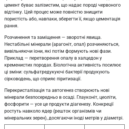
цемент буває залізистим, що надає породі червоного
відтінку. Цей процес може повністю знищити
пористість або, навпаки, зберегти її, якщо цементація
рання.
Розчинення та заміщення — зворотні явища.
Нестабільні мінерали (арагоніт, опал) розчиняються,
вивільняючи іони, які потім формують нові фази.
Приклад — перетворення опалу в халцедон у
кременистих породах. Біологічна активність посилює
ці зміни: сульфатредукуючі бактерії продукують
сірководень, що сприяє піритизації.
Перекристалізація та автогенез створюють нові
мінерали безпосередньо в осаді. Глауконіт, цеоліти,
фосфорити — усе це продукти діагенезу. Конкреції
ростуть навколо ядер (решток організмів чи
мінеральних зерен), досягаючи іноді метрів у діаметрі.