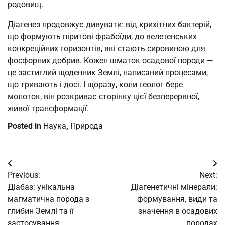
родовищ.
Діагенез продовжує дивувати: від крихітних бактерій,
що формують піритові фрабоїди, до велетенських
конкреційних горизонтів, які стають сировиною для
фосфорних добрив. Кожен шматок осадової породи —
це застиглий щоденник Землі, написаний процесами,
що тривають і досі. І щоразу, коли геолог бере
молоток, він розкриває сторінку цієї безперервної,
живої трансформації.
Posted in
Наука
,
Природа
Post
Previous:
Next:
navigation
Діабаз: унікальна
Діагенетичні мінерали:
магматична порода з
формування, види та
глибин Землі та її
значення в осадових
застосування
породах