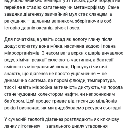
відносно низьких температур і тисків, доки порода не
перейде в стадію катагенезу чи метаморфізму. Саме
завдяки діагенезу звичайний мул стає сланцем, а
ракушняк — щільним вапняком, зберігаючи в собі
історію давніх океанів, річок і озер.
Для початківців уявіть осад як вологу глину після
дощу: спочатку вона м’яка, насичена водою і повна
мікроорганізмів. З часом вага верхніх шарів вичавлює
воду, хімічні реакції склеюють частинки, а бактерії
змінюють мінеральний склад. Просунуті читачі
знають, що діагенез не просто ущільнення — це
динамічна система, де порові флюїди, температура,
тиск і навіть мікробна активність диктують, чи порода
стане чудовим колектором нафти, чи непроникним
бар’єром. Цей процес триває від тисяч до мільйонів
років і визначає, як ми видобуваємо ресурси сьогодні.
У сучасній геології діагенез розглядають як ключову
ланку літогенезу — загального циклу утворення