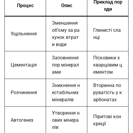
Приклад пор
Процес
Опис
оди
Зменшення
об’єму за ра
Глинисті сла
Ущільнення
хунок втрат
нці
и води
Заповнення
Пісковики з
Цементація
пор мінерал
кварцовим ц
ами
ементом
Зникнення н
Вторинна по
Розчинення
естабільних
руватість у к
мінералів
арбонатах
Утворення н
Піритові кон
Автогенез
ових мінера
креції
лів