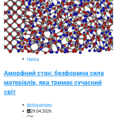
Наука
Аморфний стан: безформна сила
матеріалів, яка тримає сучасний
світ
dictionarygeo
29.04.2026