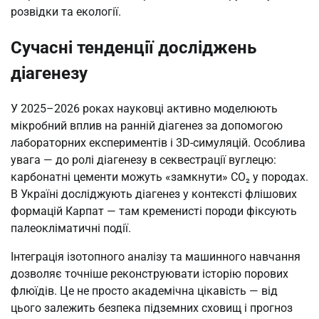
розвідки та екології.
Сучасні тенденції досліджень
діагенезу
У 2025–2026 роках науковці активно моделюють
мікробний вплив на ранній діагенез за допомогою
лабораторних експериментів і 3D-симуляцій. Особлива
увага — до ролі діагенезу в секвестрації вуглецю:
карбонатні цементи можуть «замкнути» CO₂ у породах.
В Україні досліджують діагенез у контексті флішових
формацій Карпат — там кременисті породи фіксують
палеокліматичні події.
Інтеграція ізотопного аналізу та машинного навчання
дозволяє точніше реконструювати історію порових
флюїдів. Це не просто академічна цікавість — від
цього залежить безпека підземних сховищ і прогноз