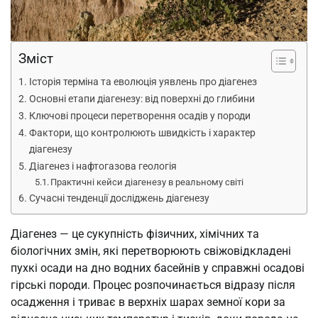
Зміст
Історія терміна та еволюція уявлень про діагенез
Основні етапи діагенезу: від поверхні до глибини
Ключові процеси перетворення осадів у породи
Фактори, що контролюють швидкість і характер
діагенезу
Діагенез і нафтогазова геологія
Практичні кейси діагенезу в реальному світі
Сучасні тенденції досліджень діагенезу
Діагенез — це сукупність фізичних, хімічних та
біологічних змін, які перетворюють свіжовідкладені
пухкі осади на дно водних басейнів у справжні осадові
гірські породи. Процес розпочинається відразу після
осадження і триває в верхніх шарах земної кори за