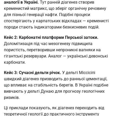
аналогії в Україні.
Тут ранній діагенез створив
кременистий матрикс, що зберіг органічну речовину
для пізньої генерації нафти. Подібні процеси
спостерігають у карпатських відкладах — кременисті
породи стають індикаторами безкисневих подій.
Кейс 2: Карбонатні платформи Перської затоки.
Доломітизація під час мезогенезу підвищила
пористість, перетворивши непроникні вапняки на
гігантські резервуари. Аналог — українські девонські
карбонати.
Кейс 3: Сучасні дельти річок.
У дельті Міссісіпі
швидкий діагенез призводить до ранньої цементації,
що впливає на стабільність берегів. В Україні подібне
вивчають у дельті Дунаю для прогнозу геологічних
ризиків.
Ці приклади показують, як діагенез переходить від
теоретичної геології до практичного інструменту