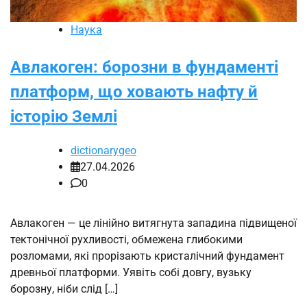
Наука
Авлакоген: борозни в фундаменті
платформ, що ховають нафту й
історію Землі
dictionarygeo
27.04.2026
0
Авлакоген — це лінійно витягнута западина підвищеної
тектонічної рухливості, обмежена глибокими
розломами, які прорізають кристалічний фундамент
древньої платформи. Уявіть собі довгу, вузьку
борозну, ніби слід […]