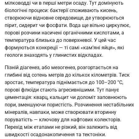
мілководді чи в перші метри осаду. Тут домінують
біологічні процеси: бактерії споживають кисень,
створюючи відновне середовище, де утворюються
пірит, сидерит чи фосфати. Вода ще вільно циркулює,
порові розчини насичені органічними кислотами, а
температура близька до поверхневої. У цей час
формуються конкреції — ті самі «кам’яні яйця», які
геологи знаходять у глинистих відкладах.
Пізній діагенез, або мезогенез, розгортається на
глибині від сотень метрів до кількох кілометрів. Тиск
зростає, температура піднімається до 100–200 °C,
порові флюїди стають агресивнішими. Тут панує
цементація: кварц, кальцит чи доломіт заповнюють
пори, зменшуючи пористість. Розчинення нестабільних
мінералів, навпаки, може створювати вторинну
поруватість — ключову для нафтових колекторів.
Перехід між етапами не різкий, він залежить від
швидкості осадонакопичення та тектоніки.