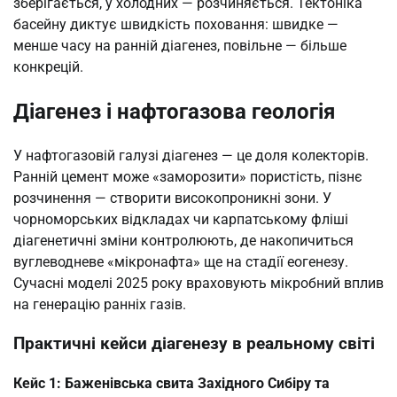
зберігається, у холодних — розчиняється. Тектоніка
басейну диктує швидкість поховання: швидке —
менше часу на ранній діагенез, повільне — більше
конкрецій.
Діагенез і нафтогазова геологія
У нафтогазовій галузі діагенез — це доля колекторів.
Ранній цемент може «заморозити» пористість, пізнє
розчинення — створити високопроникні зони. У
чорноморських відкладах чи карпатському фліші
діагенетичні зміни контролюють, де накопичиться
вуглеводневе «мікронафта» ще на стадії еогенезу.
Сучасні моделі 2025 року враховують мікробний вплив
на генерацію ранніх газів.
Практичні кейси діагенезу в реальному світі
Кейс 1: Баженівська свита Західного Сибіру та