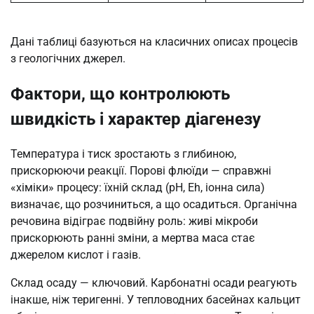
Дані таблиці базуються на класичних описах процесів
з геологічних джерел.
Фактори, що контролюють
швидкість і характер діагенезу
Температура і тиск зростають з глибиною,
прискорюючи реакції. Порові флюїди — справжні
«хіміки» процесу: їхній склад (pH, Eh, іонна сила)
визначає, що розчиниться, а що осадиться. Органічна
речовина відіграє подвійну роль: живі мікроби
прискорюють ранні зміни, а мертва маса стає
джерелом кислот і газів.
Склад осаду — ключовий. Карбонатні осади реагують
інакше, ніж теригенні. У тепловодних басейнах кальцит