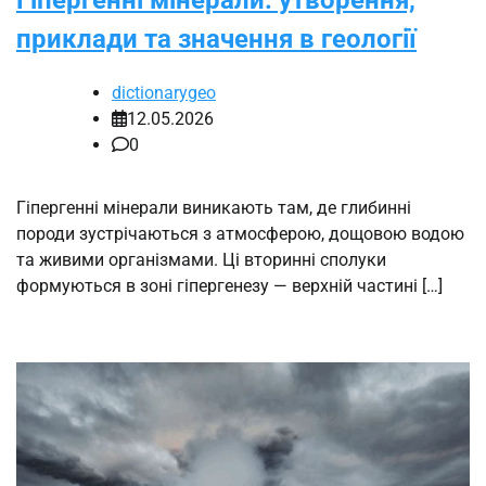
Гіпергенні мінерали: утворення,
приклади та значення в геології
dictionarygeo
12.05.2026
0
Гіпергенні мінерали виникають там, де глибинні
породи зустрічаються з атмосферою, дощовою водою
та живими організмами. Ці вторинні сполуки
формуються в зоні гіпергенезу — верхній частині […]