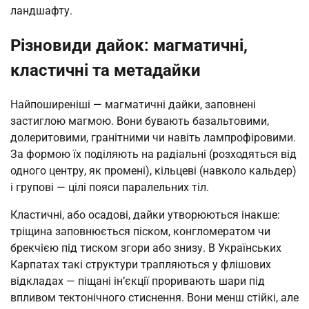
ландшафту.
Різновиди дайок: магматичні,
кластичні та метадайки
Найпоширеніші — магматичні дайки, заповнені
застиглою магмою. Вони бувають базальтовими,
долеритовими, гранітними чи навіть лампрофіровими.
За формою їх поділяють на радіальні (розходяться від
одного центру, як промені), кільцеві (навколо кальдер)
і групові — цілі пояси паралельних тіл.
Кластичні, або осадові, дайки утворюються інакше:
тріщина заповнюється піском, конгломератом чи
брекчією під тиском згори або знизу. В Українських
Карпатах такі структури трапляються у флішових
відкладах — піщані ін’єкції проривають шари під
впливом тектонічного стиснення. Вони менш стійкі, але