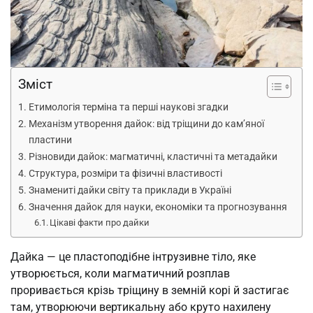
Зміст
Етимологія терміна та перші наукові згадки
Механізм утворення дайок: від тріщини до кам’яної
пластини
Різновиди дайок: магматичні, кластичні та метадайки
Структура, розміри та фізичні властивості
Знамениті дайки світу та приклади в Україні
Значення дайок для науки, економіки та прогнозування
Цікаві факти про дайки
Дайка — це пластоподібне інтрузивне тіло, яке
утворюється, коли магматичний розплав
проривається крізь тріщину в земній корі й застигає
там, утворюючи вертикальну або круто нахилену