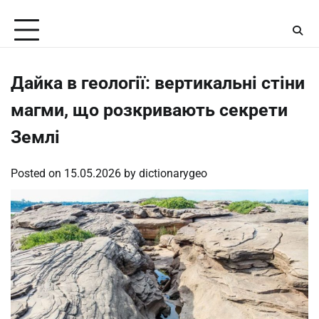
Skip
Saturday, August 8, 2026
to
content
Дайка в геології: вертикальні стіни
магми, що розкривають секрети
Землі
Posted on
15.05.2026
by
dictionarygeo