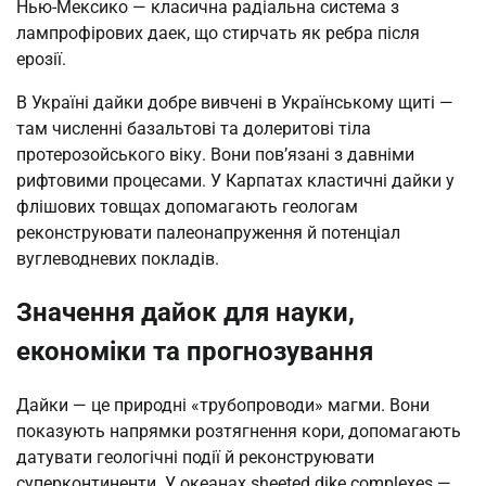
Нью-Мексико — класична радіальна система з
лампрофірових даек, що стирчать як ребра після
ерозії.
В Україні дайки добре вивчені в Українському щиті —
там численні базальтові та долеритові тіла
протерозойського віку. Вони пов’язані з давніми
рифтовими процесами. У Карпатах кластичні дайки у
флішових товщах допомагають геологам
реконструювати палеонапруження й потенціал
вуглеводневих покладів.
Значення дайок для науки,
економіки та прогнозування
Дайки — це природні «трубопроводи» магми. Вони
показують напрямки розтягнення кори, допомагають
датувати геологічні події й реконструювати
суперконтиненти. У океанах sheeted dike complexes —