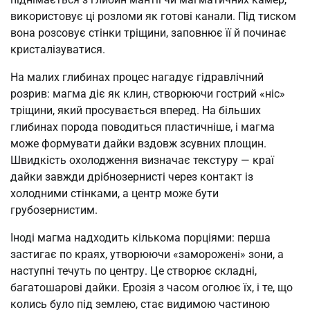
використовує ці розломи як готові канали. Під тиском
вона розсовує стінки тріщини, заповнює її й починає
кристалізуватися.
На малих глибинах процес нагадує гідравлічний
розрив: магма діє як клин, створюючи гострий «ніс»
тріщини, який просувається вперед. На більших
глибинах порода поводиться пластичніше, і магма
може формувати дайки вздовж зсувних площин.
Швидкість охолодження визначає текстуру — краї
дайки завжди дрібнозернисті через контакт із
холодними стінками, а центр може бути
грубозернистим.
Іноді магма надходить кількома порціями: перша
застигає по краях, утворюючи «заморожені» зони, а
наступні течуть по центру. Це створює складні,
багатошарові дайки. Ерозія з часом оголює їх, і те, що
колись було під землею, стає видимою частиною