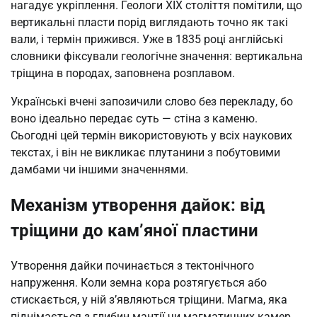
нагадує укріплення. Геологи XIX століття помітили, що
вертикальні пласти порід виглядають точно як такі
вали, і термін прижився. Уже в 1835 році англійські
словники фіксували геологічне значення: вертикальна
тріщина в породах, заповнена розплавом.
Українські вчені запозичили слово без перекладу, бо
воно ідеально передає суть — стіна з каменю.
Сьогодні цей термін використовують у всіх наукових
текстах, і він не викликає плутанини з побутовими
дамбами чи іншими значеннями.
Механізм утворення дайок: від
тріщини до кам’яної пластини
Утворення дайки починається з тектонічного
напруження. Коли земна кора розтягується або
стискається, у ній з’являються тріщини. Магма, яка
піднімається з глибин мантії чи магматичних камер,