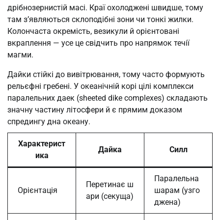
дрібнозернистій масі. Краї охолоджені швидше, тому
там з’являються склоподібні зони чи тонкі жилки.
Колончаста окремість, везикули й орієнтовані
вкраплення — усе це свідчить про напрямок течії
магми.
Дайки стійкі до вивітрювання, тому часто формують
рельєфні гребені. У океанічній корі цілі комплекси
паралельних даек (sheeted dike complexes) складають
значну частину літосфери й є прямим доказом
спредингу дна океану.
Характерист
Дайка
Силл
ика
Паралельна
Перетинає ш
Орієнтація
шарам (узго
ари (секуща)
джена)