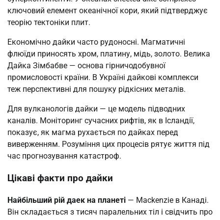
ключовий елемент океанічної кори, який підтверджує
теорію тектоніки плит.
Економічно дайки часто рудоносні. Магматичні
флюїди приносять хром, платину, мідь, золото. Велика
Дайка Зімбабве — основа гірничодобувної
промисловості країни. В Україні дайкові комплекси
теж перспективні для пошуку рідкісних металів.
Для вулканологів дайки — це модель підводних
каналів. Моніторинг сучасних рифтів, як в Ісландії,
показує, як магма рухається по дайках перед
виверженням. Розуміння цих процесів рятує життя під
час прогнозування катастроф.
Цікаві факти про дайки
Найбільший рій даек на планеті
— Mackenzie в Канаді.
Він складається з тисяч паралельних тіл і свідчить про