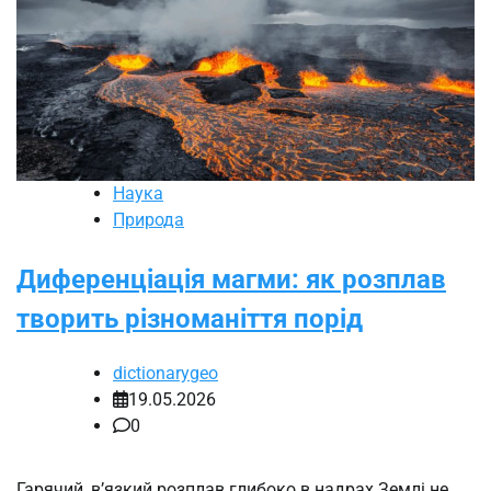
Наука
Природа
Диференціація магми: як розплав
творить різноманіття порід
dictionarygeo
19.05.2026
0
Гарячий, в’язкий розплав глибоко в надрах Землі не