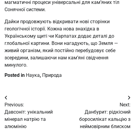
магматичні процеси універсальні для кам’яних тіл
Сонячної системи.
Дайки продовжують відкривати нові сторінки
геологічної історії. Кожна нова знахідка в
Українському щиті чи Карпатах додає деталі до
глобальної картини. Вони нагадують, що Земля —
живий організм, який постійно перебудовує себе
зсередини, залишаючи нам кам’яні свідчення
минулого.
Posted in
Наука
,
Природа
Post
Previous:
Next:
navigation
Давсоніт: унікальний
Данбурит: рідкісний
мінерал натрію та
боросилікат кальцію з
алюмінію
неймовірним блиском