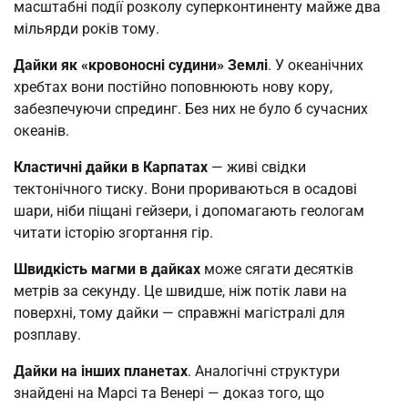
масштабні події розколу суперконтиненту майже два
мільярди років тому.
Дайки як «кровоносні судини» Землі
. У океанічних
хребтах вони постійно поповнюють нову кору,
забезпечуючи спрединг. Без них не було б сучасних
океанів.
Кластичні дайки в Карпатах
— живі свідки
тектонічного тиску. Вони прориваються в осадові
шари, ніби піщані гейзери, і допомагають геологам
читати історію згортання гір.
Швидкість магми в дайках
може сягати десятків
метрів за секунду. Це швидше, ніж потік лави на
поверхні, тому дайки — справжні магістралі для
розплаву.
Дайки на інших планетах
. Аналогічні структури
знайдені на Марсі та Венері — доказ того, що