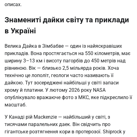
описах.
Знамениті дайки світу та приклади
в Україні
Велика Дайка в Зімбабве — один із найяскравіших
прикладів. Вона простягається на 550 кілометрів, має
ширину 3–13 км і висоту пагорбів до 450 метрів над
рівниною. Вік — близько 2,5 мільярда років. Хоча
технічно це лополіт, геологи часто називають її
дайкою. Тут зосереджені найбільші у світі запаси
хрому й платини. У лютому 2026 року NASA
опублікувало вражаюче фото з МКС, яке підкреслило її
масштаб.
У Канаді рій Mackenzie — найбільший у світі, з
тисячами паралельних даек. Він свідчить про
гігантське розтягнення кори в протерозої. Shiprock у