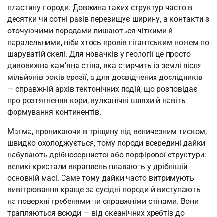
пластину породи. Довжина таких структур часто в
десятки чи сотні разів перевищує ширину, а контакти з
оточуючими породами лишаються чіткими й
паралельними, ніби хтось провів гігантським ножем по
шаруватій скелі. Для новачків у геології це просто
дивовижна кам’яна стіна, яка стирчить із землі після
мільйонів років ерозії, а для досвідчених дослідників
— справжній архів тектонічних подій, що розповідає
про розтягнення кори, вулканічні шляхи й навіть
формування континентів.
Магма, проникаючи в тріщину під величезним тиском,
швидко охолоджується, тому породи всередині дайки
набувають дрібнозернистої або порфірової структури:
великі кристали вкраплень плавають у дрібнішій
основній масі. Саме тому дайки часто витримують
вивітрювання краще за сусідні породи й виступають
на поверхні гребенями чи справжніми стінами. Вони
трапляються всюди — від океанічних хребтів до