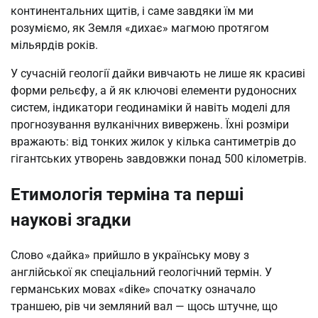
континентальних щитів, і саме завдяки їм ми
розуміємо, як Земля «дихає» магмою протягом
мільярдів років.
У сучасній геології дайки вивчають не лише як красиві
форми рельєфу, а й як ключові елементи рудоносних
систем, індикатори геодинаміки й навіть моделі для
прогнозування вулканічних вивержень. Їхні розміри
вражають: від тонких жилок у кілька сантиметрів до
гігантських утворень завдовжки понад 500 кілометрів.
Етимологія терміна та перші
наукові згадки
Слово «дайка» прийшло в українську мову з
англійської як спеціальний геологічний термін. У
германських мовах «dike» спочатку означало
траншею, рів чи земляний вал — щось штучне, що