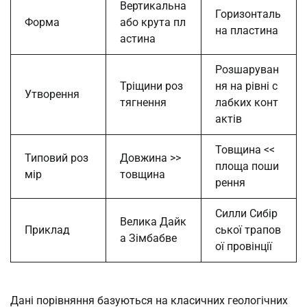
Вертикальна
Горизонталь
Форма
або крута пл
на пластина
астина
Розшаруван
Тріщини роз
ня на рівні с
Утворення
тягнення
лабких конт
актів
Товщина <<
Типовий роз
Довжина >>
площа поши
мір
товщина
рення
Силли Сибір
Велика Дайк
Приклад
ської трапов
а Зімбабве
ої провінції
Дані порівняння базуються на класичних геологічних